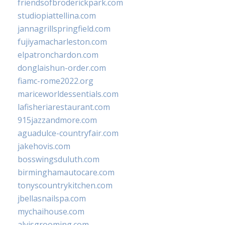
friendsofbroderickpark.com
studiopiattellina.com
jannagrillspringfield.com
fujiyamacharleston.com
elpatronchardon.com
donglaishun-order.com
fiamc-rome2022.org
mariceworldessentials.com
lafisheriarestaurant.com
915jazzandmore.com
aguadulce-countryfair.com
jakehovis.com
bosswingsduluth.com
birminghamautocare.com
tonyscountrykitchen.com
jbellasnailspa.com
mychaihouse.com
alvisgrooming.com