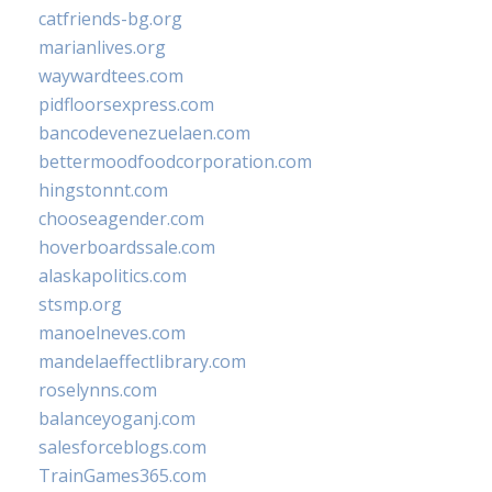
catfriends-bg.org
marianlives.org
waywardtees.com
pidfloorsexpress.com
bancodevenezuelaen.com
bettermoodfoodcorporation.com
hingstonnt.com
chooseagender.com
hoverboardssale.com
alaskapolitics.com
stsmp.org
manoelneves.com
mandelaeffectlibrary.com
roselynns.com
balanceyoganj.com
salesforceblogs.com
TrainGames365.com