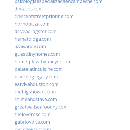
psicologiaespecializadaencampeche.com
dmtacos.com
crescentstreetprinting.com
hornopizza.com
driveadragster.com
hematologa.com
lizaivanov.com
guesttinyhomes.com
home-plow-by-meyer.com
palatelatincuisine.com
blackdoglegacy.com
eatvivahouston.com
thebigshowok.com
chimeandstave.com
greatwallseafoodny.com
theloverose.com
gabriovoice.com
resinflowart.com