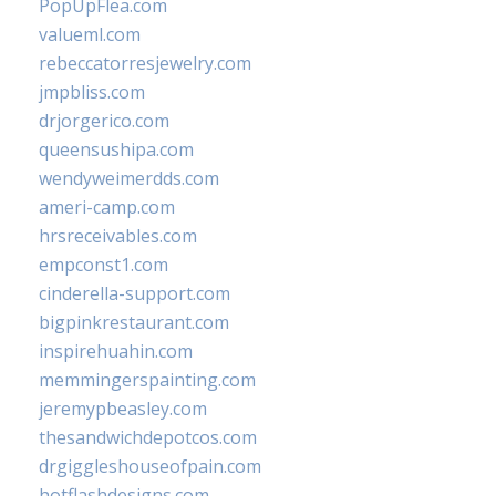
PopUpFlea.com
valueml.com
rebeccatorresjewelry.com
jmpbliss.com
drjorgerico.com
queensushipa.com
wendyweimerdds.com
ameri-camp.com
hrsreceivables.com
empconst1.com
cinderella-support.com
bigpinkrestaurant.com
inspirehuahin.com
memmingerspainting.com
jeremypbeasley.com
thesandwichdepotcos.com
drgiggleshouseofpain.com
hotflashdesigns.com