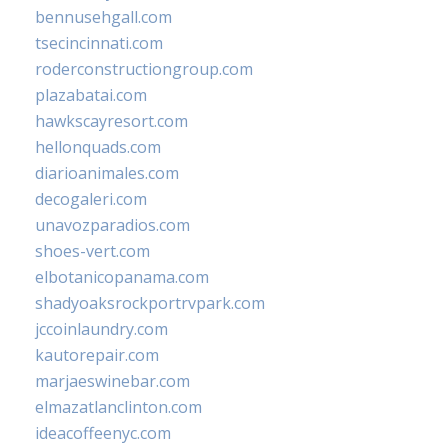
bennusehgall.com
tsecincinnati.com
roderconstructiongroup.com
plazabatai.com
hawkscayresort.com
hellonquads.com
diarioanimales.com
decogaleri.com
unavozparadios.com
shoes-vert.com
elbotanicopanama.com
shadyoaksrockportrvpark.com
jccoinlaundry.com
kautorepair.com
marjaeswinebar.com
elmazatlanclinton.com
ideacoffeenyc.com