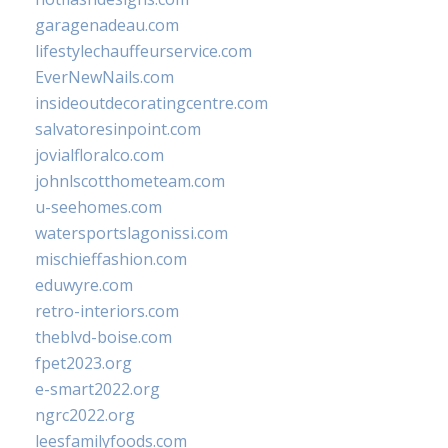
garagenadeau.com
lifestylechauffeurservice.com
EverNewNails.com
insideoutdecoratingcentre.com
salvatoresinpoint.com
jovialfloralco.com
johnlscotthometeam.com
u-seehomes.com
watersportslagonissi.com
mischieffashion.com
eduwyre.com
retro-interiors.com
theblvd-boise.com
fpet2023.org
e-smart2022.org
ngrc2022.org
leesfamilyfoods.com