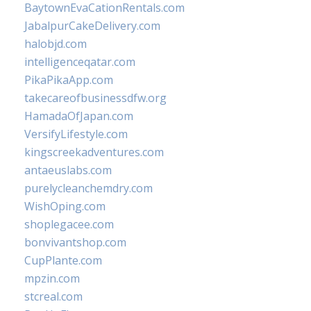
BaytownEvaCationRentals.com
JabalpurCakeDelivery.com
halobjd.com
intelligenceqatar.com
PikaPikaApp.com
takecareofbusinessdfw.org
HamadaOfJapan.com
VersifyLifestyle.com
kingscreekadventures.com
antaeuslabs.com
purelycleanchemdry.com
WishOping.com
shoplegacee.com
bonvivantshop.com
CupPlante.com
mpzin.com
stcreal.com