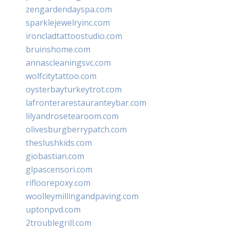
zengardendayspa.com
sparklejewelryinc.com
ironcladtattoostudio.com
bruinshome.com
annascleaningsvc.com
wolfcitytattoo.com
oysterbayturkeytrot.com
lafronterarestauranteybar.com
lilyandrosetearoom.com
olivesburgberrypatch.com
theslushkids.com
giobastian.com
glpascensori.com
rifloorepoxy.com
woolleymillingandpaving.com
uptonpvd.com
2troublegrill.com