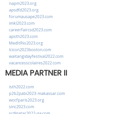
napm2023.org
apsdfd2023.org
forumausape2023.com
imkl2023.com
careerfaircsd2023.com
apsth2023.com
MedItRio2023.org
lcicon2023boston.com
waitangidayfestival2022.com
vacancesscolaires2022.com
MEDIA PARTNER II
isth2022.com
p2b2pabi2023-makassar.com
wocfparis2023.org
sinc2023.com
scdlqatar2022-qa.com