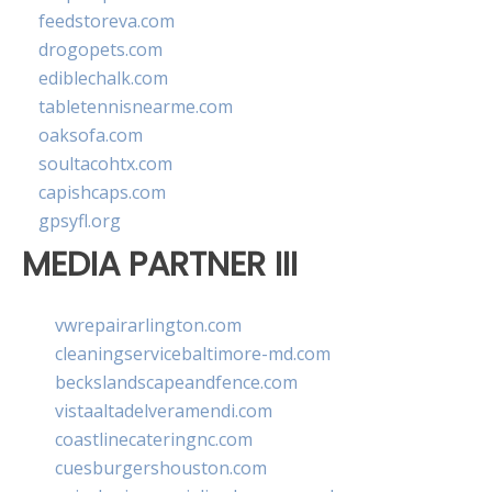
feedstoreva.com
drogopets.com
ediblechalk.com
tabletennisnearme.com
oaksofa.com
soultacohtx.com
capishcaps.com
gpsyfl.org
MEDIA PARTNER III
vwrepairarlington.com
cleaningservicebaltimore-md.com
beckslandscapeandfence.com
vistaaltadelveramendi.com
coastlinecateringnc.com
cuesburgershouston.com