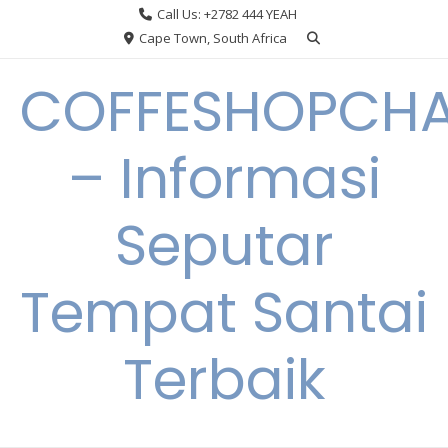
Skip
Call Us: +2782 444 YEAH
to
Cape Town, South Africa
content
COFFESHOPCHA
– Informasi
Seputar
Tempat Santai
Terbaik