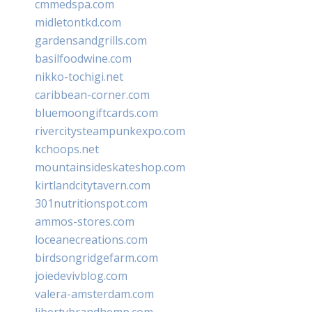
cmmedspa.com
midletontkd.com
gardensandgrills.com
basilfoodwine.com
nikko-tochigi.net
caribbean-corner.com
bluemoongiftcards.com
rivercitysteampunkexpo.com
kchoops.net
mountainsideskateshop.com
kirtlandcitytavern.com
301nutritionspot.com
ammos-stores.com
loceanecreations.com
birdsongridgefarm.com
joiedevivblog.com
valera-amsterdam.com
libertybrandhemp.com