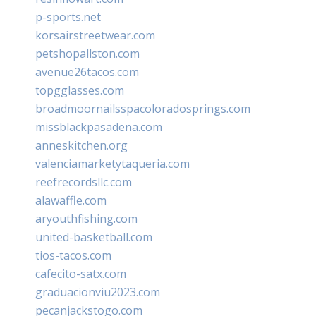
p-sports.net
korsairstreetwear.com
petshopallston.com
avenue26tacos.com
topgglasses.com
broadmoornailsspacoloradosprings.com
missblackpasadena.com
anneskitchen.org
valenciamarketytaqueria.com
reefrecordsllc.com
alawaffle.com
aryouthfishing.com
united-basketball.com
tios-tacos.com
cafecito-satx.com
graduacionviu2023.com
pecanjackstogo.com