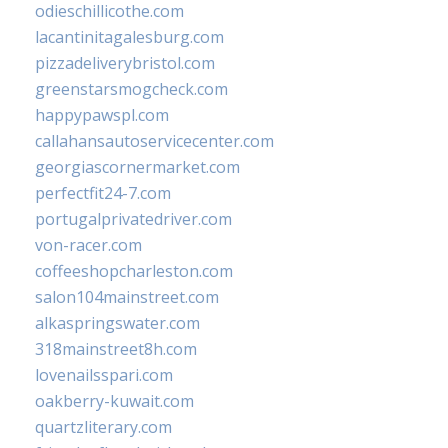
odieschillicothe.com
lacantinitagalesburg.com
pizzadeliverybristol.com
greenstarsmogcheck.com
happypawspl.com
callahansautoservicecenter.com
georgiascornermarket.com
perfectfit24-7.com
portugalprivatedriver.com
von-racer.com
coffeeshopcharleston.com
salon104mainstreet.com
alkaspringswater.com
318mainstreet8h.com
lovenailsspari.com
oakberry-kuwait.com
quartzliterary.com