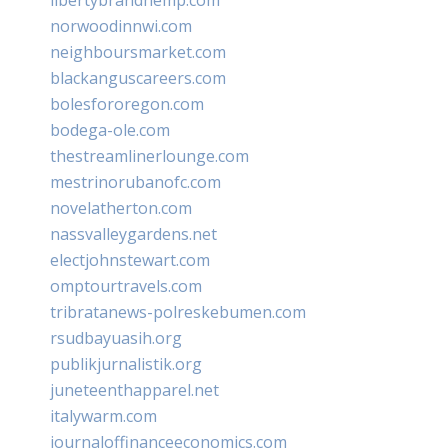
norwoodinnwi.com
neighboursmarket.com
blackanguscareers.com
bolesfororegon.com
bodega-ole.com
thestreamlinerlounge.com
mestrinorubanofc.com
novelatherton.com
nassvalleygardens.net
electjohnstewart.com
omptourtravels.com
tribratanews-polreskebumen.com
rsudbayuasih.org
publikjurnalistik.org
juneteenthapparel.net
italywarm.com
journaloffinanceeconomics.com