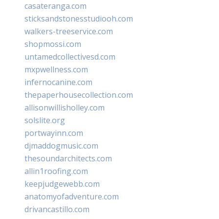
casateranga.com
sticksandstonesstudiooh.com
walkers-treeservice.com
shopmossi.com
untamedcollectivesd.com
mxpwellness.com
infernocanine.com
thepaperhousecollection.com
allisonwillisholley.com
solslite.org
portwayinn.com
djmaddogmusic.com
thesoundarchitects.com
allin1roofing.com
keepjudgewebb.com
anatomyofadventure.com
drivancastillo.com