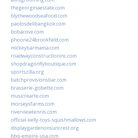
thegeorginaestate.com
blythewoodseafood.com
paolosdelibangkok.com
bobacove.com
phoone24brookfield.com
mickeybarmama.com
roadwayconstructioninc.com
shopdragonflyboutique.com
sportszilla.org
batchprovisionsbar.com
brasserie-gobette.com
musicrearte.com
morseysfarms.com
riverviewtennis.com
official-kelly-toys-squishmallows.com
displaygardenonsuncrest.org
bbq-empire-usa.com