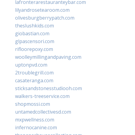
lafronterarestauranteybar.com
lilyandrosetearoom.com
olivesburgberrypatch.com
theslushkids.com
giobastian.com
glpascensori.com
rifloorepoxy.com
woolleymillingandpaving.com
uptonpvd.com
2troublegrill.com
casateranga.com
sticksandstonesstudiooh.com
walkers-treeservice.com
shopmossi.com
untamedcollectivesd.com
mxpwellness.com
infernocanine.com