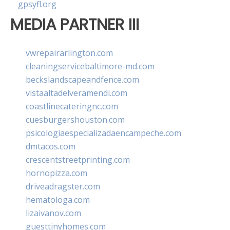
gpsyfl.org
MEDIA PARTNER III
vwrepairarlington.com
cleaningservicebaltimore-md.com
beckslandscapeandfence.com
vistaaltadelveramendi.com
coastlinecateringnc.com
cuesburgershouston.com
psicologiaespecializadaencampeche.com
dmtacos.com
crescentstreetprinting.com
hornopizza.com
driveadragster.com
hematologa.com
lizaivanov.com
guesttinyhomes.com