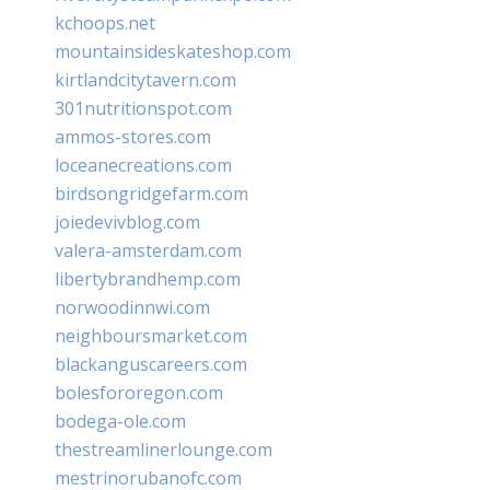
kchoops.net
mountainsideskateshop.com
kirtlandcitytavern.com
301nutritionspot.com
ammos-stores.com
loceanecreations.com
birdsongridgefarm.com
joiedevivblog.com
valera-amsterdam.com
libertybrandhemp.com
norwoodinnwi.com
neighboursmarket.com
blackanguscareers.com
bolesfororegon.com
bodega-ole.com
thestreamlinerlounge.com
mestrinorubanofc.com