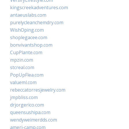
VersifyLifestyle.com
kingscreekadventures.com
antaeuslabs.com
purelycleanchemdry.com
WishOping.com
shoplegacee.com
bonvivantshop.com
CupPlante.com
mpzin.com
stcreal.com
PopUpFlea.com
valueml.com
rebeccatorresjewelry.com
jmpbliss.com
drjorgerico.com
queensushipa.com
wendyweimerdds.com
ameri-camp.com