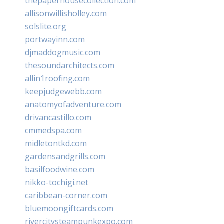
thepaperhousecollection.com
allisonwillisholley.com
solslite.org
portwayinn.com
djmaddogmusic.com
thesoundarchitects.com
allin1roofing.com
keepjudgewebb.com
anatomyofadventure.com
drivancastillo.com
cmmedspa.com
midletontkd.com
gardensandgrills.com
basilfoodwine.com
nikko-tochigi.net
caribbean-corner.com
bluemoongiftcards.com
rivercitysteampunkexpo.com