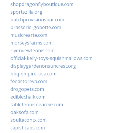
shopdragonflyboutique.com
sportszilla.org
batchprovisionsbar.com
brasserie-gobette.com
musicrearte.com
morseysfarms.com
riverviewtennis.com
official-kelly-toys-squishmallows.com
displaygardenonsuncrest.org
bbq-empire-usa.com
feedstoreva.com
drogopets.com
ediblechalk.com
tabletennisnearme.com
oaksofa.com
soultacohtx.com
capishcaps.com