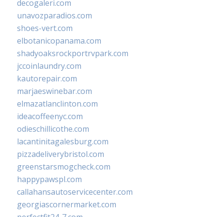
decogaleri.com
unavozparadios.com
shoes-vert.com
elbotanicopanama.com
shadyoaksrockportrvpark.com
jccoinlaundry.com
kautorepair.com
marjaeswinebar.com
elmazatlanclinton.com
ideacoffeenyc.com
odieschillicothe.com
lacantinitagalesburg.com
pizzadeliverybristol.com
greenstarsmogcheck.com
happypawspl.com
callahansautoservicecenter.com
georgiascornermarket.com