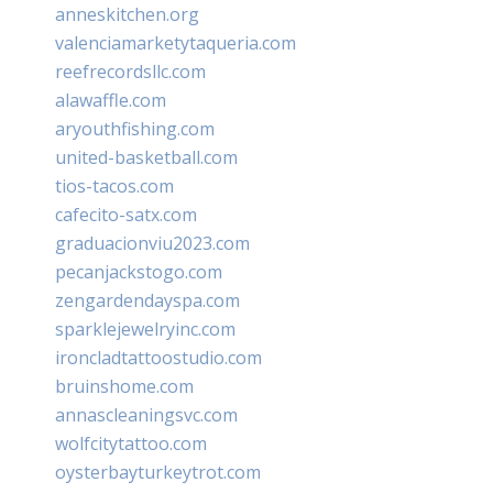
anneskitchen.org
valenciamarketytaqueria.com
reefrecordsllc.com
alawaffle.com
aryouthfishing.com
united-basketball.com
tios-tacos.com
cafecito-satx.com
graduacionviu2023.com
pecanjackstogo.com
zengardendayspa.com
sparklejewelryinc.com
ironcladtattoostudio.com
bruinshome.com
annascleaningsvc.com
wolfcitytattoo.com
oysterbayturkeytrot.com