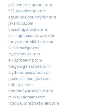
lafisheriarestaurant.com
915jazzandmore.com
aguadulce-countryfair.com
jakehovis.com
bosswingsduluth.com
birminghamautocare.com
tonyscountrykitchen.com
jbellasnailspa.com
mychaihouse.com
alvisgrooming.com
thegeorginaestate.com
blythewoodseafood.com
paolosdelibangkok.com
bobacove.com
phoone24brookfield.com
mickeybarmama.com
roadwayconstructioninc.com