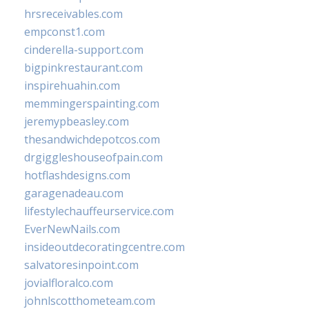
hrsreceivables.com
empconst1.com
cinderella-support.com
bigpinkrestaurant.com
inspirehuahin.com
memmingerspainting.com
jeremypbeasley.com
thesandwichdepotcos.com
drgiggleshouseofpain.com
hotflashdesigns.com
garagenadeau.com
lifestylechauffeurservice.com
EverNewNails.com
insideoutdecoratingcentre.com
salvatoresinpoint.com
jovialfloralco.com
johnlscotthometeam.com