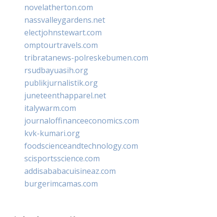
novelatherton.com
nassvalleygardens.net
electjohnstewart.com
omptourtravels.com
tribratanews-polreskebumen.com
rsudbayuasih.org
publikjurnalistik.org
juneteenthapparel.net
italywarm.com
journaloffinanceeconomics.com
kvk-kumari.org
foodscienceandtechnology.com
scisportsscience.com
addisababacuisineaz.com
burgerimcamas.com