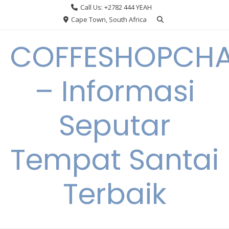
Skip
Call Us: +2782 444 YEAH
to
Cape Town, South Africa
content
COFFESHOPCHA
– Informasi
Seputar
Tempat Santai
Terbaik