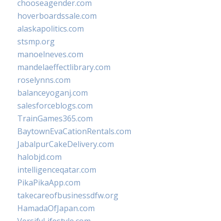
chooseagender.com
hoverboardssale.com
alaskapolitics.com
stsmp.org
manoelneves.com
mandelaeffectlibrary.com
roselynns.com
balanceyoganj.com
salesforceblogs.com
TrainGames365.com
BaytownEvaCationRentals.com
JabalpurCakeDelivery.com
halobjd.com
intelligenceqatar.com
PikaPikaApp.com
takecareofbusinessdfw.org
HamadaOfJapan.com