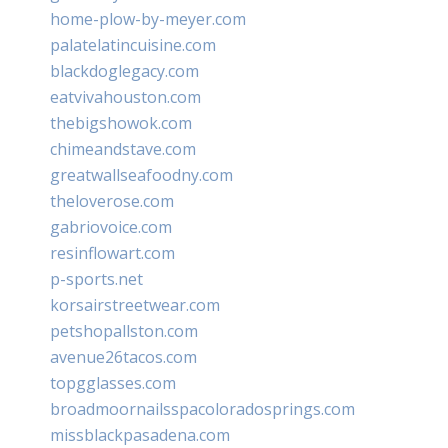
home-plow-by-meyer.com
palatelatincuisine.com
blackdoglegacy.com
eatvivahouston.com
thebigshowok.com
chimeandstave.com
greatwallseafoodny.com
theloverose.com
gabriovoice.com
resinflowart.com
p-sports.net
korsairstreetwear.com
petshopallston.com
avenue26tacos.com
topgglasses.com
broadmoornailsspacoloradosprings.com
missblackpasadena.com