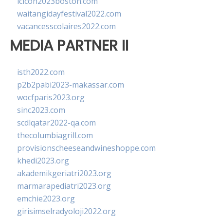
lcicon2023boston.com
waitangidayfestival2022.com
vacancesscolaires2022.com
MEDIA PARTNER II
isth2022.com
p2b2pabi2023-makassar.com
wocfparis2023.org
sinc2023.com
scdlqatar2022-qa.com
thecolumbiagrill.com
provisionscheeseandwineshoppe.com
khedi2023.org
akademikgeriatri2023.org
marmarapediatri2023.org
emchie2023.org
girisimselradyoloji2022.org