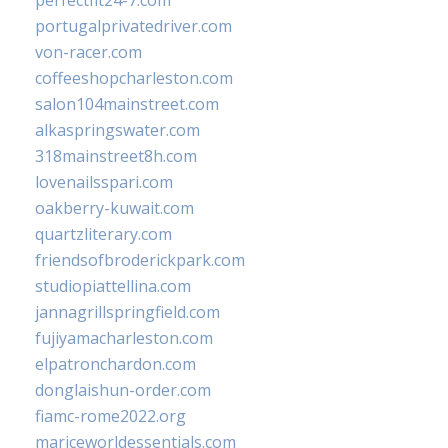
perfectfit24-7.com
portugalprivatedriver.com
von-racer.com
coffeeshopcharleston.com
salon104mainstreet.com
alkaspringswater.com
318mainstreet8h.com
lovenailsspari.com
oakberry-kuwait.com
quartzliterary.com
friendsofbroderickpark.com
studiopiattellina.com
jannagrillspringfield.com
fujiyamacharleston.com
elpatronchardon.com
donglaishun-order.com
fiamc-rome2022.org
mariceworldessentials.com