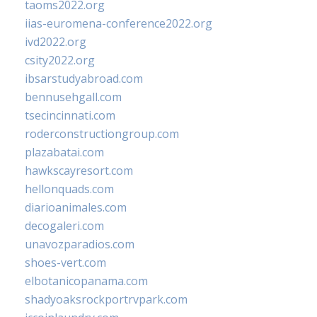
taoms2022.org
iias-euromena-conference2022.org
ivd2022.org
csity2022.org
ibsarstudyabroad.com
bennusehgall.com
tsecincinnati.com
roderconstructiongroup.com
plazabatai.com
hawkscayresort.com
hellonquads.com
diarioanimales.com
decogaleri.com
unavozparadios.com
shoes-vert.com
elbotanicopanama.com
shadyoaksrockportrvpark.com