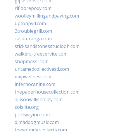
glpascensori.com
rifloorepoxy.com
woolleymillingandpaving.com
uptonpvd.com
2troublegrill.com
casateranga.com
sticksandstonesstudiooh.com
walkers-treeservice.com
shopmossi.com
untamedcollectivesd.com
mxpwellness.com
infernocanine.com
thepaperhousecollection.com
allisonwillisholley.com
solslite.org
portwayinn.com
djmaddogmusic.com
thesoundarchitects.com