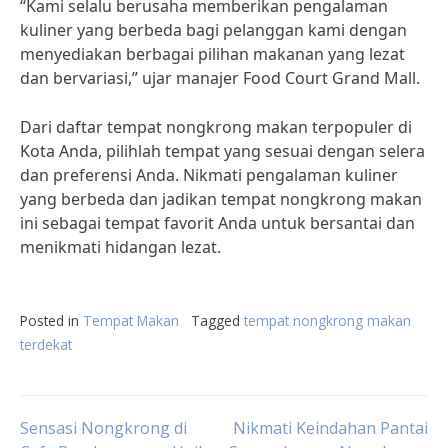
“Kami selalu berusaha memberikan pengalaman
kuliner yang berbeda bagi pelanggan kami dengan
menyediakan berbagai pilihan makanan yang lezat
dan bervariasi,” ujar manajer Food Court Grand Mall.
Dari daftar tempat nongkrong makan terpopuler di
Kota Anda, pilihlah tempat yang sesuai dengan selera
dan preferensi Anda. Nikmati pengalaman kuliner
yang berbeda dan jadikan tempat nongkrong makan
ini sebagai tempat favorit Anda untuk bersantai dan
menikmati hidangan lezat.
Posted in
Tempat Makan
Tagged
tempat nongkrong makan
terdekat
Post
Sensasi Nongkrong di
Nikmati Keindahan Pantai