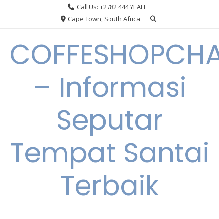
Skip
Call Us: +2782 444 YEAH
to
Cape Town, South Africa
content
COFFESHOPCHA
– Informasi
Seputar
Tempat Santai
Terbaik