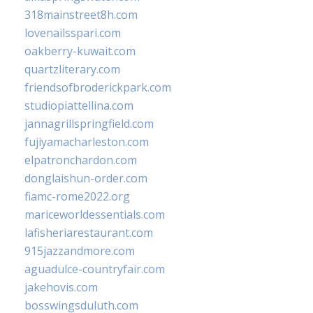
318mainstreet8h.com
lovenailsspari.com
oakberry-kuwait.com
quartzliterary.com
friendsofbroderickpark.com
studiopiattellina.com
jannagrillspringfield.com
fujiyamacharleston.com
elpatronchardon.com
donglaishun-order.com
fiamc-rome2022.org
mariceworldessentials.com
lafisheriarestaurant.com
915jazzandmore.com
aguadulce-countryfair.com
jakehovis.com
bosswingsduluth.com