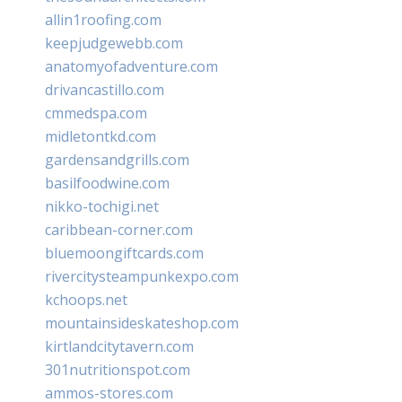
allin1roofing.com
keepjudgewebb.com
anatomyofadventure.com
drivancastillo.com
cmmedspa.com
midletontkd.com
gardensandgrills.com
basilfoodwine.com
nikko-tochigi.net
caribbean-corner.com
bluemoongiftcards.com
rivercitysteampunkexpo.com
kchoops.net
mountainsideskateshop.com
kirtlandcitytavern.com
301nutritionspot.com
ammos-stores.com