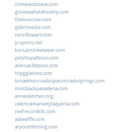
chimeandstave.com
greatwallseafoodny.com
theloverose.com
gabriovoice.com
resinflowart.com
p-sports.net
korsairstreetwear.com
petshopallston.com
avenue26tacos.com
topgglasses.com
broadmoornailsspacoloradosprings.com
missblackpasadena.com
anneskitchen.org
valenciamarketytaqueria.com
reefrecordsllc.com
alawaffle.com
aryouthfishing.com