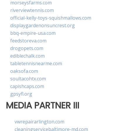
morseysfarms.com
riverviewtennis.com
official-kelly-toys-squishmallows.com
displaygardenonsuncrest.org
bbq-empire-usa.com
feedstoreva.com
drogopets.com
ediblechalk.com
tabletennisnearme.com
oaksofa.com
soultacohtx.com
capishcaps.com
gpsyfl.org
MEDIA PARTNER III
vwrepairarlington.com
cleaningservicebaltimore-md.com