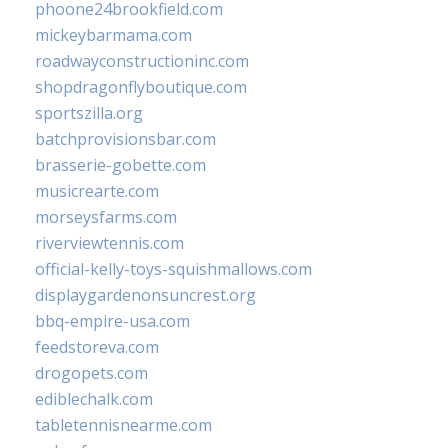
phoone24brookfield.com
mickeybarmama.com
roadwayconstructioninc.com
shopdragonflyboutique.com
sportszilla.org
batchprovisionsbar.com
brasserie-gobette.com
musicrearte.com
morseysfarms.com
riverviewtennis.com
official-kelly-toys-squishmallows.com
displaygardenonsuncrest.org
bbq-empire-usa.com
feedstoreva.com
drogopets.com
ediblechalk.com
tabletennisnearme.com