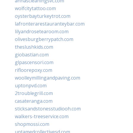
annascleaningsvc.com
wolfcitytattoo.com
oysterbayturkeytrot.com
lafronterarestauranteybar.com
lilyandrosetearoom.com
olivesburgberrypatch.com
theslushkids.com
giobastian.com
glpascensori.com
rifloorepoxy.com
woolleymillingandpaving.com
uptonpvd.com
2troublegrill.com
casateranga.com
sticksandstonesstudiooh.com
walkers-treeservice.com
shopmossi.com
untamedcollectivesd.com