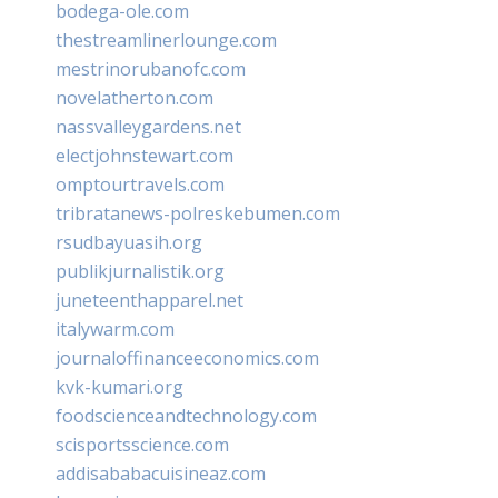
bodega-ole.com
thestreamlinerlounge.com
mestrinorubanofc.com
novelatherton.com
nassvalleygardens.net
electjohnstewart.com
omptourtravels.com
tribratanews-polreskebumen.com
rsudbayuasih.org
publikjurnalistik.org
juneteenthapparel.net
italywarm.com
journaloffinanceeconomics.com
kvk-kumari.org
foodscienceandtechnology.com
scisportsscience.com
addisababacuisineaz.com