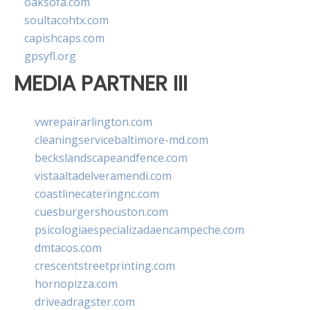
oaksofa.com
soultacohtx.com
capishcaps.com
gpsyfl.org
MEDIA PARTNER III
vwrepairarlington.com
cleaningservicebaltimore-md.com
beckslandscapeandfence.com
vistaaltadelveramendi.com
coastlinecateringnc.com
cuesburgershouston.com
psicologiaespecializadaencampeche.com
dmtacos.com
crescentstreetprinting.com
hornopizza.com
driveadragster.com