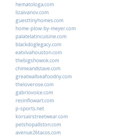
hematologa.com
lizaivanov.com
guesttinyhomes.com
home-plow-by-meyer.com
palatelatincuisine.com
blackdoglegacy.com
eatvivahouston.com
thebigshowok.com
chimeandstave.com
greatwallseafoodny.com
theloverose.com
gabriovoice.com
resinflowart.com
p-sports.net
korsairstreetwear.com
petshopallston.com
avenue26tacos.com