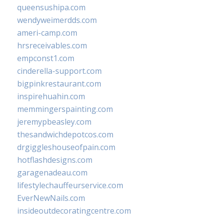
queensushipa.com
wendyweimerdds.com
ameri-camp.com
hrsreceivables.com
empconst1.com
cinderella-support.com
bigpinkrestaurant.com
inspirehuahin.com
memmingerspainting.com
jeremypbeasley.com
thesandwichdepotcos.com
drgiggleshouseofpain.com
hotflashdesigns.com
garagenadeau.com
lifestylechauffeurservice.com
EverNewNails.com
insideoutdecoratingcentre.com