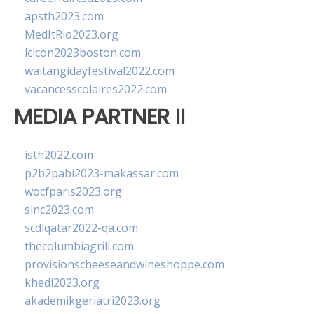
apsth2023.com
MedItRio2023.org
lcicon2023boston.com
waitangidayfestival2022.com
vacancesscolaires2022.com
MEDIA PARTNER II
isth2022.com
p2b2pabi2023-makassar.com
wocfparis2023.org
sinc2023.com
scdlqatar2022-qa.com
thecolumbiagrill.com
provisionscheeseandwineshoppe.com
khedi2023.org
akademikgeriatri2023.org