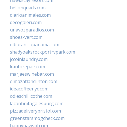
hawkscayresort.com
hellonquads.com
diarioanimales.com
decogaleri.com
unavozparadios.com
shoes-vert.com
elbotanicopanama.com
shadyoaksrockportrvpark.com
jccoinlaundry.com
kautorepair.com
marjaeswinebar.com
elmazatlanclinton.com
ideacoffeenyc.com
odieschillicothe.com
lacantinitagalesburg.com
pizzadeliverybristol.com
greenstarsmogcheck.com
happypawspl.com