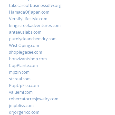
takecareofbusinessdfw.org
HamadaOfJapan.com
VersifyLifestyle.com
kingscreekadventures.com
antaeuslabs.com
purelycleanchemdry.com
WishOping.com
shoplegacee.com
bonvivantshop.com
CupPlante.com
mpzin.com
stcreal.com
PopUpFlea.com
valueml.com
rebeccatorresjewelry.com
jmpbliss.com
drjorgerico.com