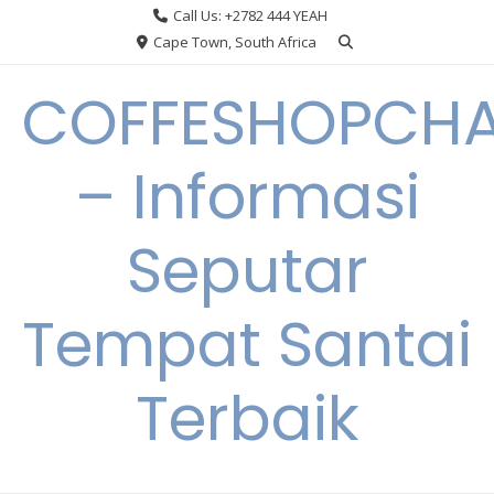
Skip
Call Us: +2782 444 YEAH
to
Cape Town, South Africa
content
COFFESHOPCHA
– Informasi
Seputar
Tempat Santai
Terbaik