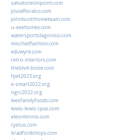
salvatoresinpoint.com
jovialfloralco.com
johnlscotthometeam.com
u-seehomes.com
watersportslagonissi.com
mischieffashion.com
eduwyre.com
retro-interiors.com
theblvd-boise.com
fpet2023.org
e-smart2022.org
ngrc2022.org
leesfamilyfoods.com
lewis-lewis-cpas.com
eleontennis.com
cyetus.com
bradfordshops.com