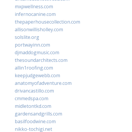
mxpwellness.com
infernocanine.com
thepaperhousecollection.com
allisonwillisholley.com
solslite.org
portwayinn.com
djmaddogmusic.com
thesoundarchitects.com
allin1roofing.com
keepjudgewebb.com
anatomyofadventure.com
drivancastillo.com
cmmedspa.com
midletontkd.com
gardensandgrills.com
basilfoodwine.com
nikko-tochigi.net