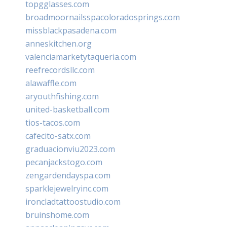
topgglasses.com
broadmoornailsspacoloradosprings.com
missblackpasadena.com
anneskitchen.org
valenciamarketytaqueria.com
reefrecordsllc.com
alawaffle.com
aryouthfishing.com
united-basketball.com
tios-tacos.com
cafecito-satx.com
graduacionviu2023.com
pecanjackstogo.com
zengardendayspa.com
sparklejewelryinc.com
ironcladtattoostudio.com
bruinshome.com