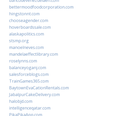
bancodevenezuelaen.com
bettermoodfoodcorporation.com
hingstonnt.com
chooseagender.com
hoverboardssale.com
alaskapolitics.com
stsmp.org
manoelneves.com
mandelaeffectlibrary.com
roselynns.com
balanceyoganj.com
salesforceblogs.com
TrainGames365.com
BaytownEvaCationRentals.com
JabalpurCakeDelivery.com
halobjd.com
intelligenceqatar.com
PikaPikaApp.com