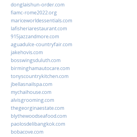
donglaishun-order.com
fiamc-rome2022.org
mariceworldessentials.com
lafisheriarestaurant.com
915jazzandmore.com
aguadulce-countryfair.com
jakehovis.com
bosswingsduluth.com
birminghamautocare.com
tonyscountrykitchen.com
jbellasnailspa.com
mychaihouse.com
alvisgrooming.com
thegeorginaestate.com
blythewoodseafood.com
paolosdelibangkok.com
bobacove.com