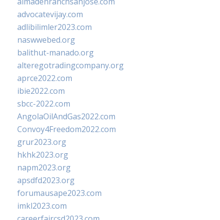
almadenranchsanjose.com
advocatevijay.com
adlibilimler2023.com
naswwebed.org
balithut-manado.org
alteregotradingcompany.org
aprce2022.com
ibie2022.com
sbcc-2022.com
AngolaOilAndGas2022.com
Convoy4Freedom2022.com
grur2023.org
hkhk2023.org
napm2023.org
apsdfd2023.org
forumausape2023.com
imkl2023.com
careerfaircsd2023.com