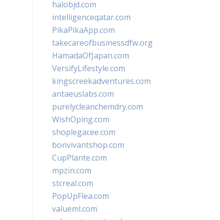
halobjd.com
intelligenceqatar.com
PikaPikaApp.com
takecareofbusinessdfw.org
HamadaOfJapan.com
VersifyLifestyle.com
kingscreekadventures.com
antaeuslabs.com
purelycleanchemdry.com
WishOping.com
shoplegacee.com
bonvivantshop.com
CupPlante.com
mpzin.com
stcreal.com
PopUpFlea.com
valueml.com