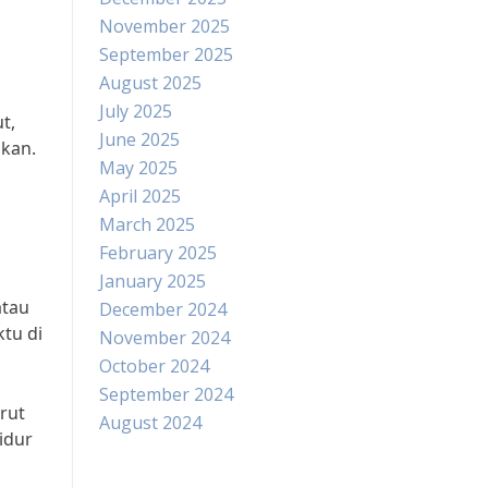
November 2025
September 2025
August 2025
July 2025
t,
June 2025
akan.
May 2025
April 2025
March 2025
February 2025
January 2025
atau
December 2024
tu di
November 2024
October 2024
September 2024
rut
August 2024
idur