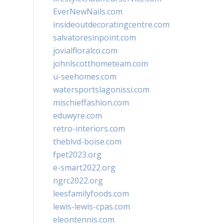
EverNewNails.com
insideoutdecoratingcentre.com
salvatoresinpoint.com
jovialfloralco.com
johnlscotthometeam.com
u-seehomes.com
watersportslagonissi.com
mischieffashion.com
eduwyre.com
retro-interiors.com
theblvd-boise.com
fpet2023.org
e-smart2022.org
ngrc2022.org
leesfamilyfoods.com
lewis-lewis-cpas.com
eleontennis.com