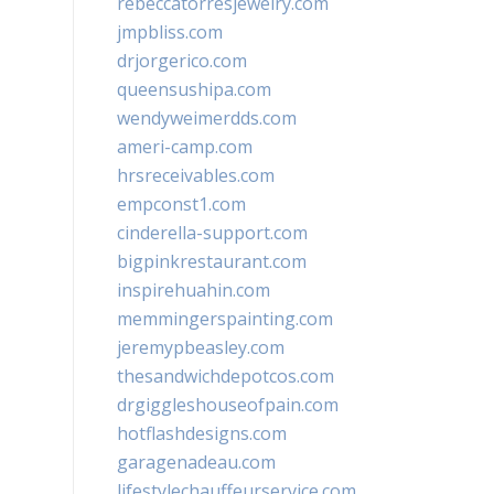
rebeccatorresjewelry.com
jmpbliss.com
drjorgerico.com
queensushipa.com
wendyweimerdds.com
ameri-camp.com
hrsreceivables.com
empconst1.com
cinderella-support.com
bigpinkrestaurant.com
inspirehuahin.com
memmingerspainting.com
jeremypbeasley.com
thesandwichdepotcos.com
drgiggleshouseofpain.com
hotflashdesigns.com
garagenadeau.com
lifestylechauffeurservice.com