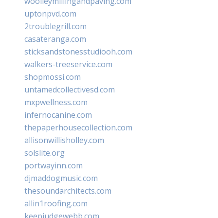
woolleymillingandpaving.com
uptonpvd.com
2troublegrill.com
casateranga.com
sticksandstonesstudiooh.com
walkers-treeservice.com
shopmossi.com
untamedcollectivesd.com
mxpwellness.com
infernocanine.com
thepaperhousecollection.com
allisonwillisholley.com
solslite.org
portwayinn.com
djmaddogmusic.com
thesoundarchitects.com
allin1roofing.com
keepjudgewebb.com