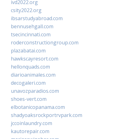
ivd2022.org
csity2022.org
ibsarstudyabroad.com
bennusehgall.com
tsecincinnati.com
roderconstructiongroup.com
plazabatai.com
hawkscayresort.com
hellonquads.com
diarioanimales.com
decogaleri.com
unavozparadios.com
shoes-vert.com
elbotanicopanama.com
shadyoaksrockportrvpark.com
jccoinlaundry.com
kautorepair.com