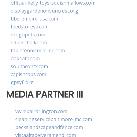
official-kelly-toys-squishmallows.com
displaygardenonsuncrest.org
bbq-empire-usa.com
feedstoreva.com
drogopets.com
ediblechalk.com
tabletennisnearme.com
oaksofa.com
soultacohtx.com
capishcaps.com
gpsyfl.org
MEDIA PARTNER III
vwrepairarlington.com
cleaningservicebaltimore-md.com
beckslandscapeandfence.com
vistaaltadelveramendi.com