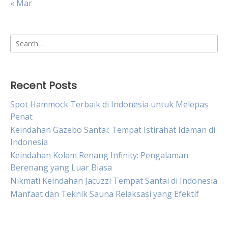
« Mar
Search
for:
Recent Posts
Spot Hammock Terbaik di Indonesia untuk Melepas
Penat
Keindahan Gazebo Santai: Tempat Istirahat Idaman di
Indonesia
Keindahan Kolam Renang Infinity: Pengalaman
Berenang yang Luar Biasa
Nikmati Keindahan Jacuzzi Tempat Santai di Indonesia
Manfaat dan Teknik Sauna Relaksasi yang Efektif