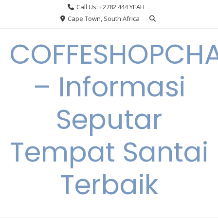
Skip
Call Us: +2782 444 YEAH
to
Cape Town, South Africa
content
COFFESHOPCHA
– Informasi
Seputar
Tempat Santai
Terbaik