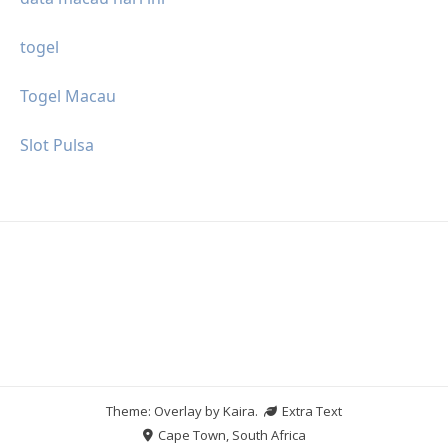
togel
Togel Macau
Slot Pulsa
Theme: Overlay by
Kaira
.
Extra Text
Cape Town, South Africa