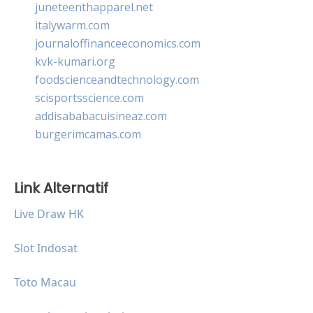
juneteenthapparel.net
italywarm.com
journaloffinanceeconomics.com
kvk-kumari.org
foodscienceandtechnology.com
scisportsscience.com
addisababacuisineaz.com
burgerimcamas.com
Link Alternatif
Live Draw HK
Slot Indosat
Toto Macau