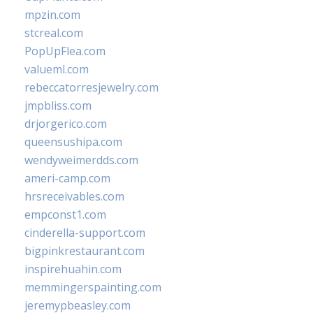
mpzin.com
stcreal.com
PopUpFlea.com
valueml.com
rebeccatorresjewelry.com
jmpbliss.com
drjorgerico.com
queensushipa.com
wendyweimerdds.com
ameri-camp.com
hrsreceivables.com
empconst1.com
cinderella-support.com
bigpinkrestaurant.com
inspirehuahin.com
memmingerspainting.com
jeremypbeasley.com