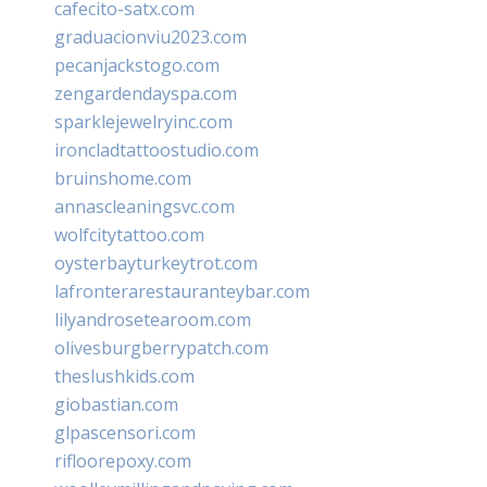
cafecito-satx.com
graduacionviu2023.com
pecanjackstogo.com
zengardendayspa.com
sparklejewelryinc.com
ironcladtattoostudio.com
bruinshome.com
annascleaningsvc.com
wolfcitytattoo.com
oysterbayturkeytrot.com
lafronterarestauranteybar.com
lilyandrosetearoom.com
olivesburgberrypatch.com
theslushkids.com
giobastian.com
glpascensori.com
rifloorepoxy.com