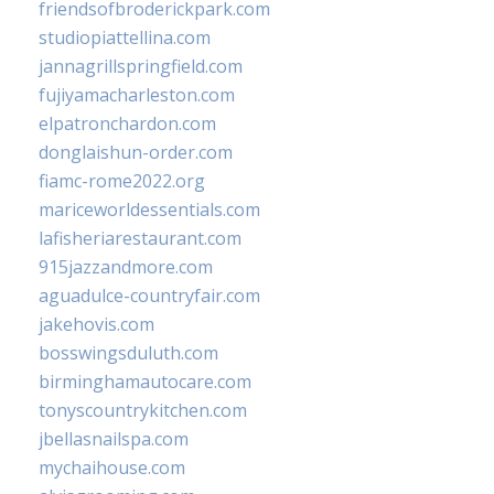
friendsofbroderickpark.com
studiopiattellina.com
jannagrillspringfield.com
fujiyamacharleston.com
elpatronchardon.com
donglaishun-order.com
fiamc-rome2022.org
mariceworldessentials.com
lafisheriarestaurant.com
915jazzandmore.com
aguadulce-countryfair.com
jakehovis.com
bosswingsduluth.com
birminghamautocare.com
tonyscountrykitchen.com
jbellasnailspa.com
mychaihouse.com