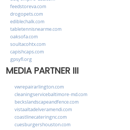
feedstoreva.com
drogopets.com
ediblechalk.com
tabletennisnearme.com
oaksofa.com
soultacohtx.com
capishcaps.com
gpsyfl.org
MEDIA PARTNER III
vwrepairarlington.com
cleaningservicebaltimore-md.com
beckslandscapeandfence.com
vistaaltadelveramendi.com
coastlinecateringnc.com
cuesburgershouston.com