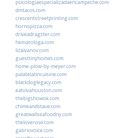
psicologiaespecializadaencampeche.com
dmtacos.com
crescentstreetprinting.com
hornopizza.com
driveadragster.com
hematologa.com
lizaivanov.com
guesttinyhomes.com
home-plow-by-meyer.com
palatelatincuisine.com
blackdoglegacy.com
eatvivahouston.com
thebigshowok.com
chimeandstave.com
greatwallseafoodny.com
theloverose.com
gabriovoice.com