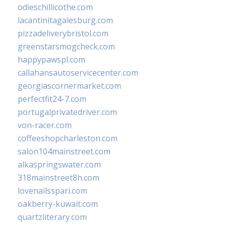
odieschillicothe.com
lacantinitagalesburg.com
pizzadeliverybristol.com
greenstarsmogcheck.com
happypawspl.com
callahansautoservicecenter.com
georgiascornermarket.com
perfectfit24-7.com
portugalprivatedriver.com
von-racer.com
coffeeshopcharleston.com
salon104mainstreet.com
alkaspringswater.com
318mainstreet8h.com
lovenailsspari.com
oakberry-kuwait.com
quartzliterary.com