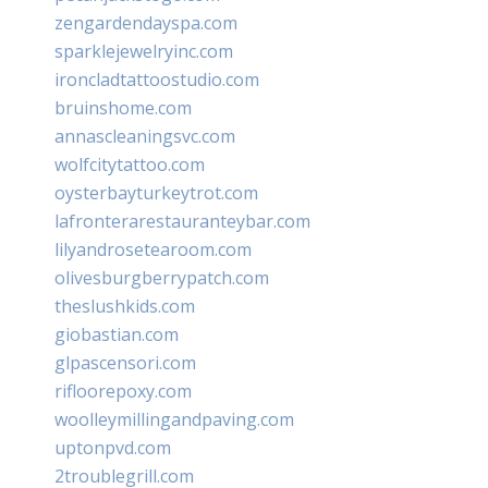
zengardendayspa.com
sparklejewelryinc.com
ironcladtattoostudio.com
bruinshome.com
annascleaningsvc.com
wolfcitytattoo.com
oysterbayturkeytrot.com
lafronterarestauranteybar.com
lilyandrosetearoom.com
olivesburgberrypatch.com
theslushkids.com
giobastian.com
glpascensori.com
rifloorepoxy.com
woolleymillingandpaving.com
uptonpvd.com
2troublegrill.com