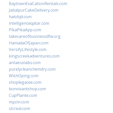
BaytownEvaCationRentals.com
JabalpurCakeDelivery.com
halobjd.com
intelligenceqatar.com
PikaPikaApp.com
takecareofbusinessdfw.org
HamadaOfJapan.com
VersifyLifestyle.com
kingscreekadventures.com
antaeuslabs.com
purelycleanchemdry.com
WishOping.com
shoplegacee.com
bonvivantshop.com
CupPlante.com
mpzin.com
stcreal.com