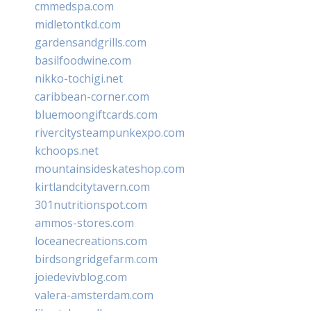
cmmedspa.com
midletontkd.com
gardensandgrills.com
basilfoodwine.com
nikko-tochigi.net
caribbean-corner.com
bluemoongiftcards.com
rivercitysteampunkexpo.com
kchoops.net
mountainsideskateshop.com
kirtlandcitytavern.com
301nutritionspot.com
ammos-stores.com
loceanecreations.com
birdsongridgefarm.com
joiedevivblog.com
valera-amsterdam.com