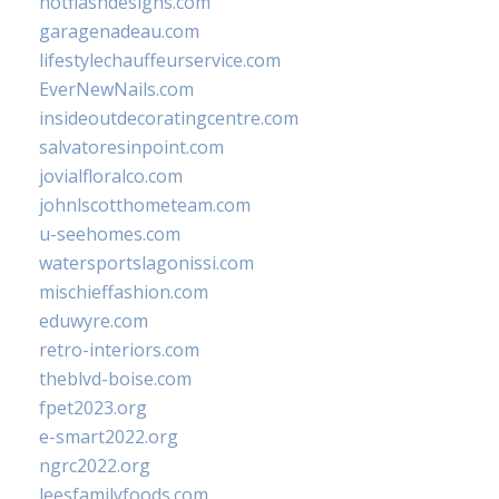
hotflashdesigns.com
garagenadeau.com
lifestylechauffeurservice.com
EverNewNails.com
insideoutdecoratingcentre.com
salvatoresinpoint.com
jovialfloralco.com
johnlscotthometeam.com
u-seehomes.com
watersportslagonissi.com
mischieffashion.com
eduwyre.com
retro-interiors.com
theblvd-boise.com
fpet2023.org
e-smart2022.org
ngrc2022.org
leesfamilyfoods.com