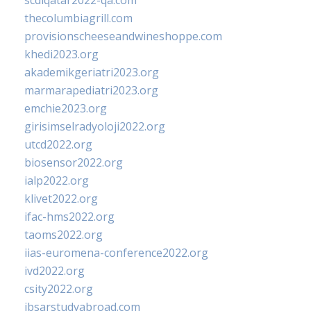
scdlqatar2022-qa.com
thecolumbiagrill.com
provisionscheeseandwineshoppe.com
khedi2023.org
akademikgeriatri2023.org
marmarapediatri2023.org
emchie2023.org
girisimselradyoloji2022.org
utcd2022.org
biosensor2022.org
ialp2022.org
klivet2022.org
ifac-hms2022.org
taoms2022.org
iias-euromena-conference2022.org
ivd2022.org
csity2022.org
ibsarstudyabroad.com