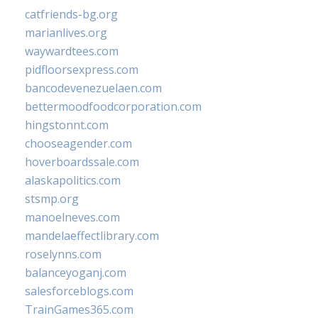
catfriends-bg.org
marianlives.org
waywardtees.com
pidfloorsexpress.com
bancodevenezuelaen.com
bettermoodfoodcorporation.com
hingstonnt.com
chooseagender.com
hoverboardssale.com
alaskapolitics.com
stsmp.org
manoelneves.com
mandelaeffectlibrary.com
roselynns.com
balanceyoganj.com
salesforceblogs.com
TrainGames365.com