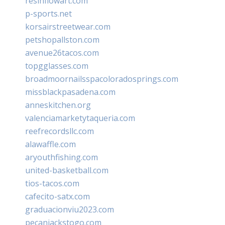
resinflowart.com
p-sports.net
korsairstreetwear.com
petshopallston.com
avenue26tacos.com
topgglasses.com
broadmoornailsspacoloradosprings.com
missblackpasadena.com
anneskitchen.org
valenciamarketytaqueria.com
reefrecordsllc.com
alawaffle.com
aryouthfishing.com
united-basketball.com
tios-tacos.com
cafecito-satx.com
graduacionviu2023.com
pecanjackstogo.com