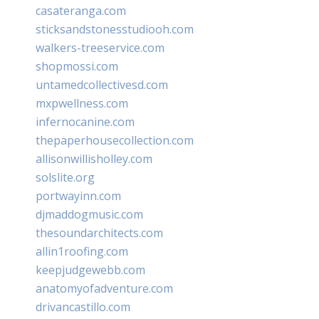
casateranga.com
sticksandstonesstudiooh.com
walkers-treeservice.com
shopmossi.com
untamedcollectivesd.com
mxpwellness.com
infernocanine.com
thepaperhousecollection.com
allisonwillisholley.com
solslite.org
portwayinn.com
djmaddogmusic.com
thesoundarchitects.com
allin1roofing.com
keepjudgewebb.com
anatomyofadventure.com
drivancastillo.com