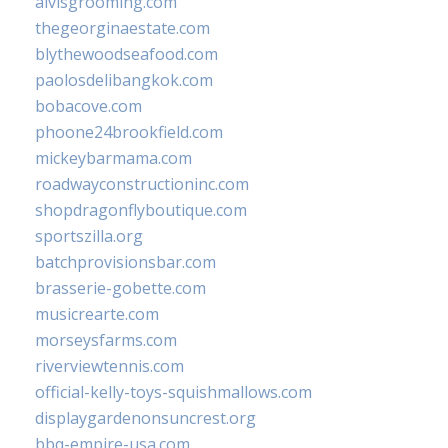
alvisgrooming.com
thegeorginaestate.com
blythewoodseafood.com
paolosdelibangkok.com
bobacove.com
phoone24brookfield.com
mickeybarmama.com
roadwayconstructioninc.com
shopdragonflyboutique.com
sportszilla.org
batchprovisionsbar.com
brasserie-gobette.com
musicrearte.com
morseysfarms.com
riverviewtennis.com
official-kelly-toys-squishmallows.com
displaygardenonsuncrest.org
bbq-empire-usa.com