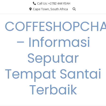
Skip
Call Us: +2782 444 YEAH
to
Cape Town, South Africa
content
COFFESHOPCHA
– Informasi
Seputar
Tempat Santai
Terbaik