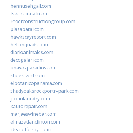
bennusehgall.com
tsecincinnati.com
roderconstructiongroup.com
plazabatai.com
hawkscayresort.com
hellonquads.com
diarioanimales.com
decogaleri.com
unavozparadios.com
shoes-vert.com
elbotanicopanama.com
shadyoaksrockportrvpark.com
jccoinlaundry.com
kautorepair.com
marjaeswinebar.com
elmazatlanclinton.com
ideacoffeenyc.com