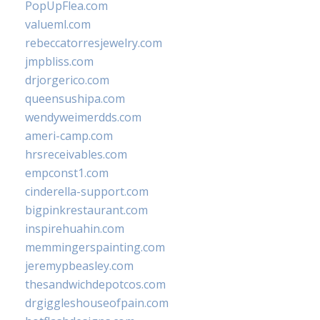
PopUpFlea.com
valueml.com
rebeccatorresjewelry.com
jmpbliss.com
drjorgerico.com
queensushipa.com
wendyweimerdds.com
ameri-camp.com
hrsreceivables.com
empconst1.com
cinderella-support.com
bigpinkrestaurant.com
inspirehuahin.com
memmingerspainting.com
jeremypbeasley.com
thesandwichdepotcos.com
drgiggleshouseofpain.com