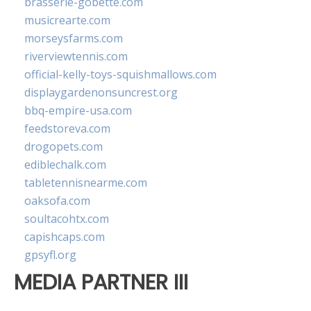
brasserie-gobette.com
musicrearte.com
morseysfarms.com
riverviewtennis.com
official-kelly-toys-squishmallows.com
displaygardenonsuncrest.org
bbq-empire-usa.com
feedstoreva.com
drogopets.com
ediblechalk.com
tabletennisnearme.com
oaksofa.com
soultacohtx.com
capishcaps.com
gpsyfl.org
MEDIA PARTNER III