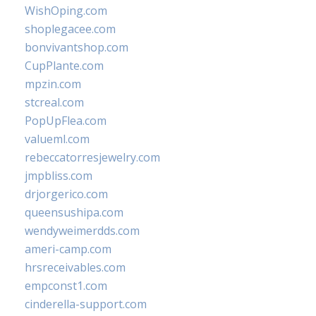
WishOping.com
shoplegacee.com
bonvivantshop.com
CupPlante.com
mpzin.com
stcreal.com
PopUpFlea.com
valueml.com
rebeccatorresjewelry.com
jmpbliss.com
drjorgerico.com
queensushipa.com
wendyweimerdds.com
ameri-camp.com
hrsreceivables.com
empconst1.com
cinderella-support.com