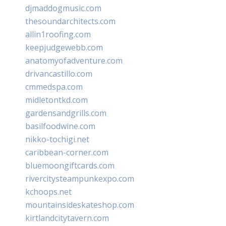
djmaddogmusic.com
thesoundarchitects.com
allin1roofing.com
keepjudgewebb.com
anatomyofadventure.com
drivancastillo.com
cmmedspa.com
midletontkd.com
gardensandgrills.com
basilfoodwine.com
nikko-tochigi.net
caribbean-corner.com
bluemoongiftcards.com
rivercitysteampunkexpo.com
kchoops.net
mountainsideskateshop.com
kirtlandcitytavern.com