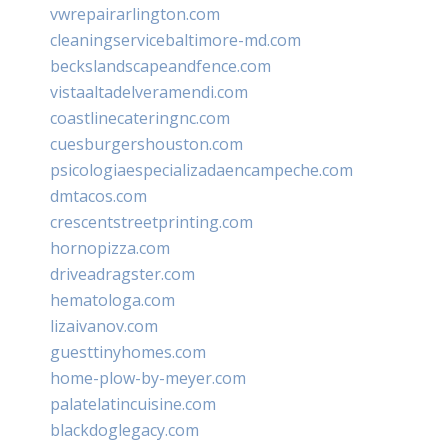
vwrepairarlington.com
cleaningservicebaltimore-md.com
beckslandscapeandfence.com
vistaaltadelveramendi.com
coastlinecateringnc.com
cuesburgershouston.com
psicologiaespecializadaencampeche.com
dmtacos.com
crescentstreetprinting.com
hornopizza.com
driveadragster.com
hematologa.com
lizaivanov.com
guesttinyhomes.com
home-plow-by-meyer.com
palatelatincuisine.com
blackdoglegacy.com