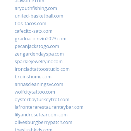
alawaffle.com
aryouthfishing.com
united-basketball.com
tios-tacos.com
cafecito-satx.com
graduacionviu2023.com
pecanjackstogo.com
zengardendayspa.com
sparklejewelryinc.com
ironcladtattoostudio.com
bruinshome.com
annascleaningsvc.com
wolfcitytattoo.com
oysterbayturkeytrot.com
lafronterarestauranteybar.com
lilyandrosetearoom.com
olivesburgberrypatch.com
theslushkids.com