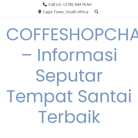
Skip
Call Us: +2782 444 YEAH
to
Cape Town, South Africa
content
COFFESHOPCHA
– Informasi
Seputar
Tempat Santai
Terbaik