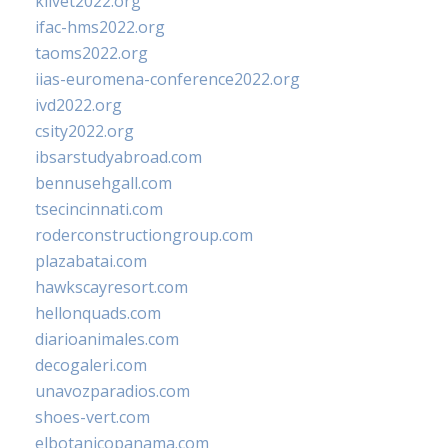
klivet2022.org
ifac-hms2022.org
taoms2022.org
iias-euromena-conference2022.org
ivd2022.org
csity2022.org
ibsarstudyabroad.com
bennusehgall.com
tsecincinnati.com
roderconstructiongroup.com
plazabatai.com
hawkscayresort.com
hellonquads.com
diarioanimales.com
decogaleri.com
unavozparadios.com
shoes-vert.com
elbotanicopanama.com