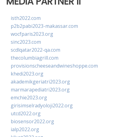
MEDIA PARTNER II
isth2022.com
p2b2pabi2023-makassar.com
wocfparis2023.org
sinc2023.com
scdlqatar2022-qa.com
thecolumbiagrill.com
provisionscheeseandwineshoppe.com
khedi2023.org
akademikgeriatri2023.org
marmarapediatri2023.org
emchie2023.org
girisimselradyoloji2022.org
utcd2022.org
biosensor2022.org
ialp2022.org