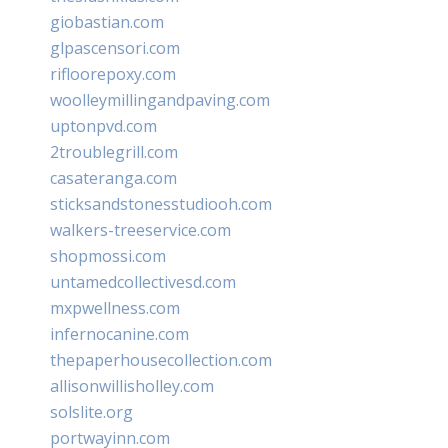
giobastian.com
glpascensori.com
rifloorepoxy.com
woolleymillingandpaving.com
uptonpvd.com
2troublegrill.com
casateranga.com
sticksandstonesstudiooh.com
walkers-treeservice.com
shopmossi.com
untamedcollectivesd.com
mxpwellness.com
infernocanine.com
thepaperhousecollection.com
allisonwillisholley.com
solslite.org
portwayinn.com