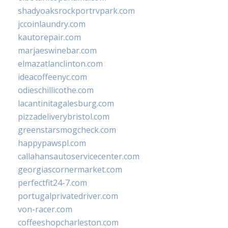
shadyoaksrockportrvpark.com
jccoinlaundry.com
kautorepair.com
marjaeswinebar.com
elmazatlanclinton.com
ideacoffeenyc.com
odieschillicothe.com
lacantinitagalesburg.com
pizzadeliverybristol.com
greenstarsmogcheck.com
happypawspl.com
callahansautoservicecenter.com
georgiascornermarket.com
perfectfit24-7.com
portugalprivatedriver.com
von-racer.com
coffeeshopcharleston.com