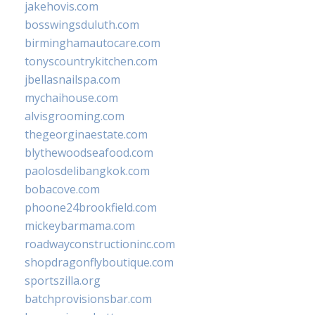
jakehovis.com
bosswingsduluth.com
birminghamautocare.com
tonyscountrykitchen.com
jbellasnailspa.com
mychaihouse.com
alvisgrooming.com
thegeorginaestate.com
blythewoodseafood.com
paolosdelibangkok.com
bobacove.com
phoone24brookfield.com
mickeybarmama.com
roadwayconstructioninc.com
shopdragonflyboutique.com
sportszilla.org
batchprovisionsbar.com