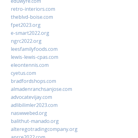
eduwyre.com
retro-interiors.com
theblvd-boise.com
fpet2023.org
e-smart2022.org
ngrc2022.org
leesfamilyfoods.com
lewis-lewis-cpas.com
eleontennis.com
cyetus.com
bradfordshops.com
almadenranchsanjose.com
advocatevijay.com
adlibilimler2023.com
naswwebed.org
balithut-manado.org
alteregotradingcompany.org
aprce2022.com