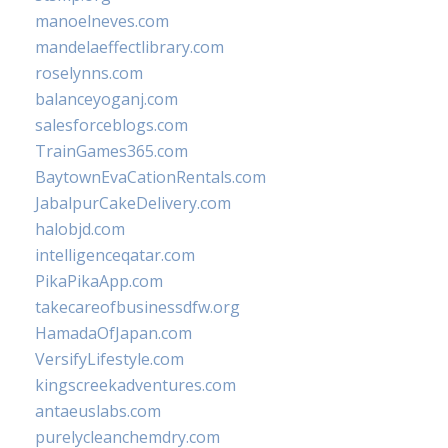
manoelneves.com
mandelaeffectlibrary.com
roselynns.com
balanceyoganj.com
salesforceblogs.com
TrainGames365.com
BaytownEvaCationRentals.com
JabalpurCakeDelivery.com
halobjd.com
intelligenceqatar.com
PikaPikaApp.com
takecareofbusinessdfw.org
HamadaOfJapan.com
VersifyLifestyle.com
kingscreekadventures.com
antaeuslabs.com
purelycleanchemdry.com