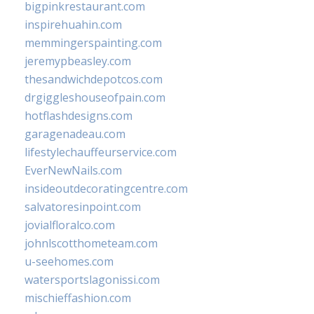
bigpinkrestaurant.com
inspirehuahin.com
memmingerspainting.com
jeremypbeasley.com
thesandwichdepotcos.com
drgiggleshouseofpain.com
hotflashdesigns.com
garagenadeau.com
lifestylechauffeurservice.com
EverNewNails.com
insideoutdecoratingcentre.com
salvatoresinpoint.com
jovialfloralco.com
johnlscotthometeam.com
u-seehomes.com
watersportslagonissi.com
mischieffashion.com