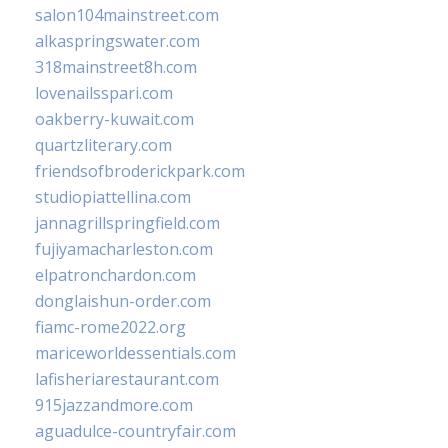
salon104mainstreet.com
alkaspringswater.com
318mainstreet8h.com
lovenailsspari.com
oakberry-kuwait.com
quartzliterary.com
friendsofbroderickpark.com
studiopiattellina.com
jannagrillspringfield.com
fujiyamacharleston.com
elpatronchardon.com
donglaishun-order.com
fiamc-rome2022.org
mariceworldessentials.com
lafisheriarestaurant.com
915jazzandmore.com
aguadulce-countryfair.com