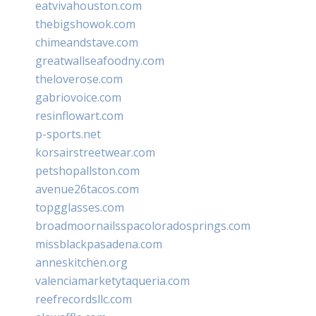
eatvivahouston.com
thebigshowok.com
chimeandstave.com
greatwallseafoodny.com
theloverose.com
gabriovoice.com
resinflowart.com
p-sports.net
korsairstreetwear.com
petshopallston.com
avenue26tacos.com
topgglasses.com
broadmoornailsspacoloradosprings.com
missblackpasadena.com
anneskitchen.org
valenciamarketytaqueria.com
reefrecordsllc.com