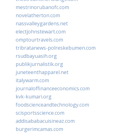
mestrinorubanofc.com
novelatherton.com
nassvalleygardens.net
electjohnstewart.com
omptourtravels.com
tribratanews-polreskebumen.com
rsudbayuasih.org
publikjurnalistik.org
juneteenthapparel.net
italywarm.com
journaloffinanceeconomics.com
kvk-kumari.org
foodscienceandtechnology.com
scisportsscience.com
addisababacuisineaz.com
burgerimcamas.com