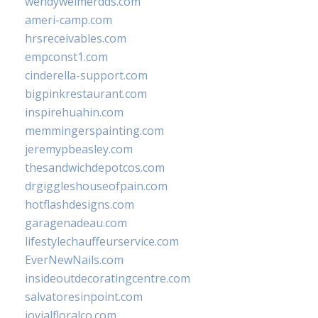
wendyweimerdds.com
ameri-camp.com
hrsreceivables.com
empconst1.com
cinderella-support.com
bigpinkrestaurant.com
inspirehuahin.com
memmingerspainting.com
jeremypbeasley.com
thesandwichdepotcos.com
drgiggleshouseofpain.com
hotflashdesigns.com
garagenadeau.com
lifestylechauffeurservice.com
EverNewNails.com
insideoutdecoratingcentre.com
salvatoresinpoint.com
jovialfloralco.com