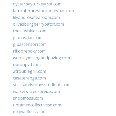
oysterbayturkeytrot.com
lafronterarestauranteybar.com
lilyandrosetearoom.com
olivesburgberrypatch.com
theslushkids.com
giobastian.com
glpascensori.com
rifloorepoxy.com
woolleymillingandpaving.com
uptonpvd.com
2troublegrill.com
casateranga.com
sticksandstonesstudiooh.com
walkers-treeservice.com
shopmossi.com
untamedcollectivesd.com
mxpwellness.com