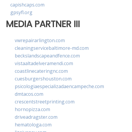
capishcaps.com
gpsyfl.org
MEDIA PARTNER III
vwrepairarlington.com
cleaningservicebaltimore-md.com
beckslandscapeandfence.com
vistaaltadelveramendi.com
coastlinecateringnc.com
cuesburgershouston.com
psicologiaespecializadaencampeche.com
dmtacos.com
crescentstreetprinting.com
hornopizza.com
driveadragster.com
hematologa.com