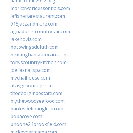
fiamc-rome2022.org
mariceworldessentials.com
lafisheriarestaurant.com
915jazzandmore.com
aguadulce-countryfair.com
jakehovis.com
bosswingsduluth.com
birminghamautocare.com
tonyscountrykitchen.com
jbellasnailspa.com
mychaihouse.com
alvisgrooming.com
thegeorginaestate.com
blythewoodseafood.com
paolosdelibangkok.com
bobacove.com
phoone24brookfield.com
mickeybarmama.com