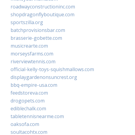
roadwayconstructioninc.com
shopdragonflyboutique.com
sportszilla.org
batchprovisionsbar.com
brasserie-gobette.com
musicrearte.com
morseysfarms.com
riverviewtennis.com
official-kelly-toys-squishmallows.com
displaygardenonsuncrest.org
bbq-empire-usa.com
feedstoreva.com
drogopets.com
ediblechalk.com
tabletennisnearme.com
oaksofa.com
soultacohtx.com