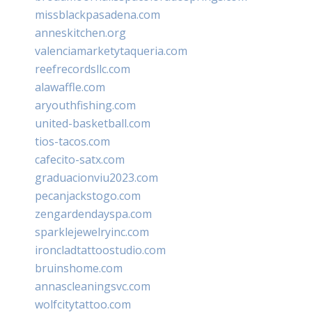
missblackpasadena.com
anneskitchen.org
valenciamarketytaqueria.com
reefrecordsllc.com
alawaffle.com
aryouthfishing.com
united-basketball.com
tios-tacos.com
cafecito-satx.com
graduacionviu2023.com
pecanjackstogo.com
zengardendayspa.com
sparklejewelryinc.com
ironcladtattoostudio.com
bruinshome.com
annascleaningsvc.com
wolfcitytattoo.com