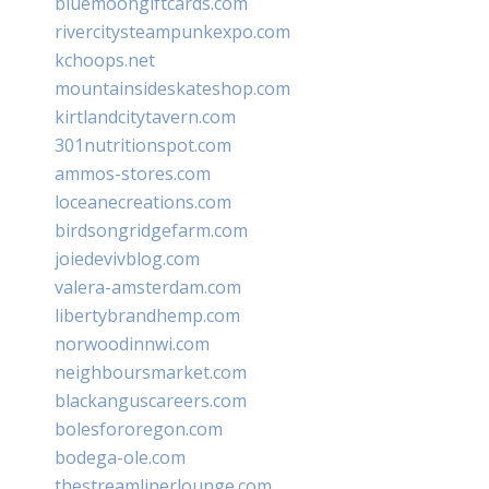
bluemoongiftcards.com
rivercitysteampunkexpo.com
kchoops.net
mountainsideskateshop.com
kirtlandcitytavern.com
301nutritionspot.com
ammos-stores.com
loceanecreations.com
birdsongridgefarm.com
joiedevivblog.com
valera-amsterdam.com
libertybrandhemp.com
norwoodinnwi.com
neighboursmarket.com
blackanguscareers.com
bolesfororegon.com
bodega-ole.com
thestreamlinerlounge.com