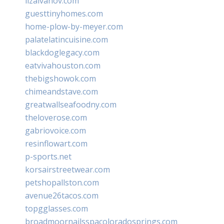
lizaivanov.com
guesttinyhomes.com
home-plow-by-meyer.com
palatelatincuisine.com
blackdoglegacy.com
eatvivahouston.com
thebigshowok.com
chimeandstave.com
greatwallseafoodny.com
theloverose.com
gabriovoice.com
resinflowart.com
p-sports.net
korsairstreetwear.com
petshopallston.com
avenue26tacos.com
topgglasses.com
broadmoornailsspacoloradosprings.com