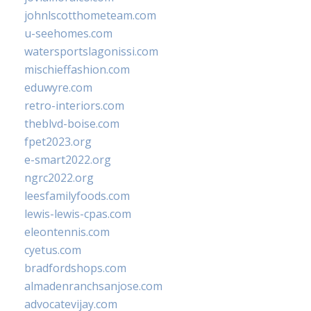
johnlscotthometeam.com
u-seehomes.com
watersportslagonissi.com
mischieffashion.com
eduwyre.com
retro-interiors.com
theblvd-boise.com
fpet2023.org
e-smart2022.org
ngrc2022.org
leesfamilyfoods.com
lewis-lewis-cpas.com
eleontennis.com
cyetus.com
bradfordshops.com
almadenranchsanjose.com
advocatevijay.com