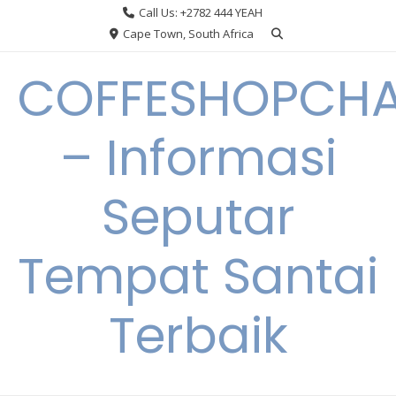
Skip
Call Us: +2782 444 YEAH
to
Cape Town, South Africa
content
COFFESHOPCHA
– Informasi
Seputar
Tempat Santai
Terbaik