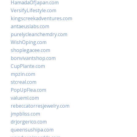
HamadaOfJapan.com
VersifyLifestyle.com
kingscreekadventures.com
antaeuslabs.com
purelycleanchemdry.com
WishOping.com
shoplegacee.com
bonvivantshop.com
CupPlante.com
mpzin.com
stcreal.com
PopUpFlea.com
valueml.com
rebeccatorresjewelry.com
jmpbliss.com
drjorgerico.com
queensushipa.com