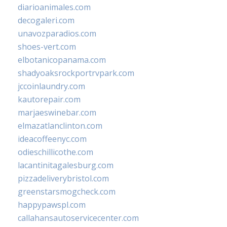
diarioanimales.com
decogaleri.com
unavozparadios.com
shoes-vert.com
elbotanicopanama.com
shadyoaksrockportrvpark.com
jccoinlaundry.com
kautorepair.com
marjaeswinebar.com
elmazatlanclinton.com
ideacoffeenyc.com
odieschillicothe.com
lacantinitagalesburg.com
pizzadeliverybristol.com
greenstarsmogcheck.com
happypawspl.com
callahansautoservicecenter.com