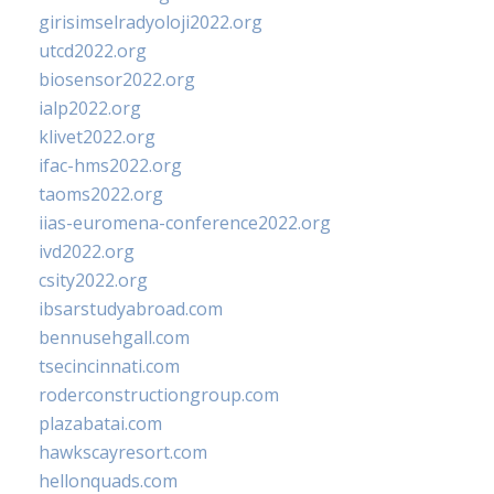
girisimselradyoloji2022.org
utcd2022.org
biosensor2022.org
ialp2022.org
klivet2022.org
ifac-hms2022.org
taoms2022.org
iias-euromena-conference2022.org
ivd2022.org
csity2022.org
ibsarstudyabroad.com
bennusehgall.com
tsecincinnati.com
roderconstructiongroup.com
plazabatai.com
hawkscayresort.com
hellonquads.com