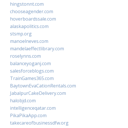
hingstonnt.com
chooseagender.com
hoverboardssale.com
alaskapolitics.com
stsmp.org
manoelneves.com
mandelaeffectlibrary.com
roselynns.com
balanceyoganj.com
salesforceblogs.com
TrainGames365.com
BaytownEvaCationRentals.com
JabalpurCakeDelivery.com
halobjd.com
intelligenceqatar.com
PikaPikaApp.com
takecareofbusinessdfw.org