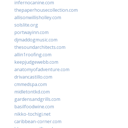
infernocanine.com
thepaperhousecollection.com
allisonwillisholley.com
solslite.org
portwayinn.com
djmaddogmusic.com
thesoundarchitects.com
allin1roofing.com
keepjudgewebb.com
anatomyofadventure.com
drivancastillo.com
cmmedspa.com
midletontkd.com
gardensandgrills.com
basilfoodwine.com
nikko-tochigi.net
caribbean-corner.com