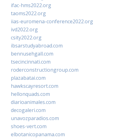
ifac-hms2022.org
taoms2022.org
iias-euromena-conference2022.org
ivd2022.org
csity2022.org
ibsarstudyabroad.com
bennusehgall.com
tsecincinnati.com
roderconstructiongroup.com
plazabatai.com
hawkscayresort.com
hellonquads.com
diarioanimales.com
decogaleri.com
unavozparadios.com
shoes-vert.com
elbotanicopanama.com