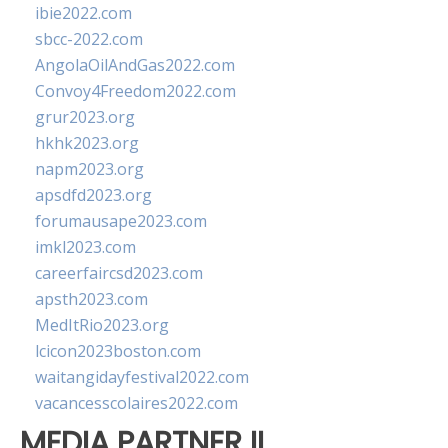
ibie2022.com
sbcc-2022.com
AngolaOilAndGas2022.com
Convoy4Freedom2022.com
grur2023.org
hkhk2023.org
napm2023.org
apsdfd2023.org
forumausape2023.com
imkl2023.com
careerfaircsd2023.com
apsth2023.com
MedItRio2023.org
lcicon2023boston.com
waitangidayfestival2022.com
vacancesscolaires2022.com
MEDIA PARTNER II