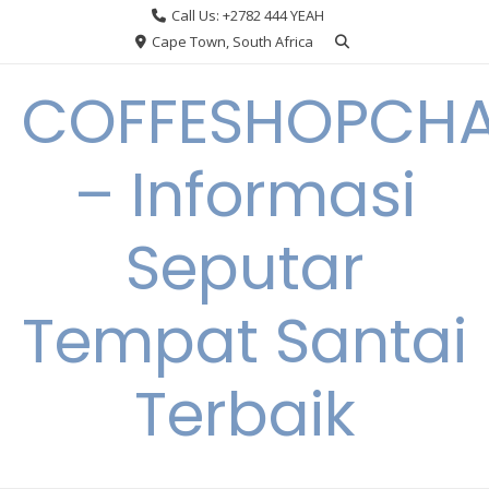
Skip
Call Us: +2782 444 YEAH
to
Cape Town, South Africa
content
COFFESHOPCHA
– Informasi
Seputar
Tempat Santai
Terbaik