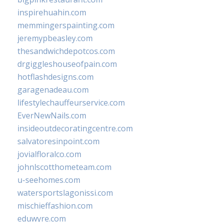
inspirehuahin.com
memmingerspainting.com
jeremypbeasley.com
thesandwichdepotcos.com
drgiggleshouseofpain.com
hotflashdesigns.com
garagenadeau.com
lifestylechauffeurservice.com
EverNewNails.com
insideoutdecoratingcentre.com
salvatoresinpoint.com
jovialfloralco.com
johnlscotthometeam.com
u-seehomes.com
watersportslagonissi.com
mischieffashion.com
eduwyre.com