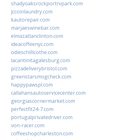
shadyoaksrockportrvpark.com
jccoinlaundry.com
kautorepair.com
marjaeswinebar.com
elmazatlanclinton.com
ideacoffeenyc.com
odieschillicothe.com
lacantinitagalesburg.com
pizzadeliverybristol.com
greenstarsmogcheck.com
happypawspl.com
callahansautoservicecenter.com
georgiascornermarket.com
perfectfit24-7.com
portugalprivatedriver.com
von-racer.com
coffeeshopcharleston.com