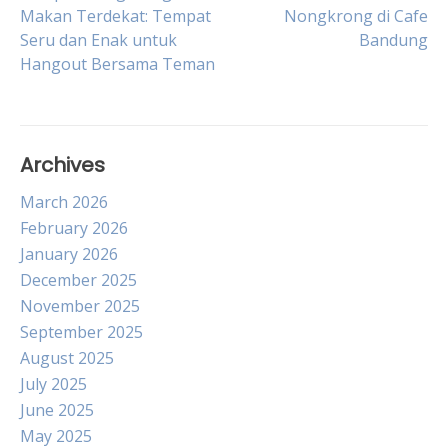
Post
Makan Terdekat: Tempat
Nongkrong di Cafe
Seru dan Enak untuk
Bandung
navigation
Hangout Bersama Teman
Archives
March 2026
February 2026
January 2026
December 2025
November 2025
September 2025
August 2025
July 2025
June 2025
May 2025