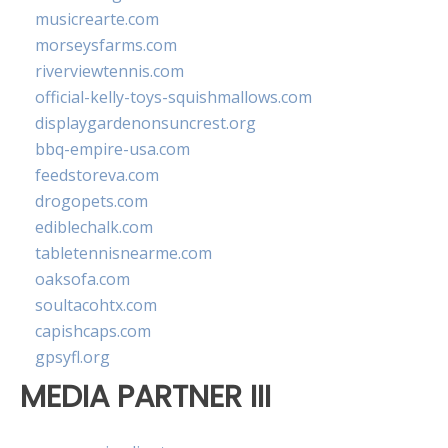
musicrearte.com
morseysfarms.com
riverviewtennis.com
official-kelly-toys-squishmallows.com
displaygardenonsuncrest.org
bbq-empire-usa.com
feedstoreva.com
drogopets.com
ediblechalk.com
tabletennisnearme.com
oaksofa.com
soultacohtx.com
capishcaps.com
gpsyfl.org
MEDIA PARTNER III