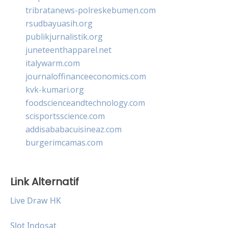
tribratanews-polreskebumen.com
rsudbayuasih.org
publikjurnalistik.org
juneteenthapparel.net
italywarm.com
journaloffinanceeconomics.com
kvk-kumari.org
foodscienceandtechnology.com
scisportsscience.com
addisababacuisineaz.com
burgerimcamas.com
Link Alternatif
Live Draw HK
Slot Indosat