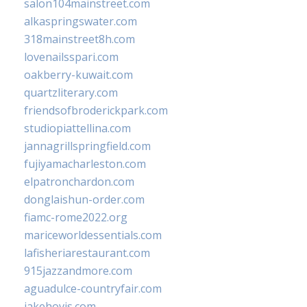
salon104mainstreet.com
alkaspringswater.com
318mainstreet8h.com
lovenailsspari.com
oakberry-kuwait.com
quartzliterary.com
friendsofbroderickpark.com
studiopiattellina.com
jannagrillspringfield.com
fujiyamacharleston.com
elpatronchardon.com
donglaishun-order.com
fiamc-rome2022.org
mariceworldessentials.com
lafisheriarestaurant.com
915jazzandmore.com
aguadulce-countryfair.com
jakehovis.com