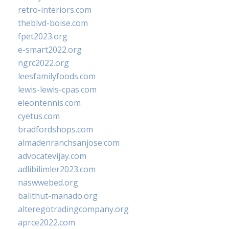
retro-interiors.com
theblvd-boise.com
fpet2023.org
e-smart2022.org
ngrc2022.org
leesfamilyfoods.com
lewis-lewis-cpas.com
eleontennis.com
cyetus.com
bradfordshops.com
almadenranchsanjose.com
advocatevijay.com
adlibilimler2023.com
naswwebed.org
balithut-manado.org
alteregotradingcompany.org
aprce2022.com