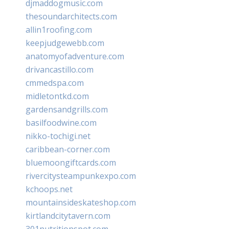
djmaddogmusic.com
thesoundarchitects.com
allin1roofing.com
keepjudgewebb.com
anatomyofadventure.com
drivancastillo.com
cmmedspa.com
midletontkd.com
gardensandgrills.com
basilfoodwine.com
nikko-tochigi.net
caribbean-corner.com
bluemoongiftcards.com
rivercitysteampunkexpo.com
kchoops.net
mountainsideskateshop.com
kirtlandcitytavern.com
301nutritionspot.com