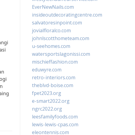
EverNewNails.com
insideoutdecoratingcentre.com
salvatoresinpoint.com
jovialfloralco.com
johnlscotthometeam.com
angi
u-seehomes.com
asi
watersportslagonissi.com
mischieffashion.com
eduwyre.com
an
retro-interiors.com
ogi
theblvd-boise.com
an
fpet2023.org
aing
e-smart2022.org
ngrc2022.org
leesfamilyfoods.com
lewis-lewis-cpas.com
eleontennis.com