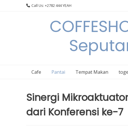
Skip
Call Us: +2782 444 YEAH
to
content
COFFESHO
Seputa
Cafe
Pantai
Tempat Makan
toge
Sinergi Mikroaktuator
dari Konferensi ke-7