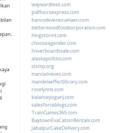
waywardtees.com
ilkan
pidfloorsexpress.com
a
bilan
bancodevenezuelaen.com
bettermoodfoodcorporation.com
epan.
hingstonnt.com
chooseagender.com
hoverboardssale.com
alaskapolitics.com
stsmp.org
kaya
manoelneves.com
mandelaeffectlibrary.com
ogi
roselynns.com
i
balanceyoganj.com
i
salesforceblogs.com
TrainGames365.com
BaytownEvaCationRentals.com
dang
JabalpurCakeDelivery.com