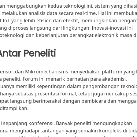
ngan menggabungkan kedua teknologi ini, sistem yang dihas
u melakukan analisis data secara real-time. Hal ini membuk
oT yang lebih efisien dan efektif, memungkinkan pengam
ng diproses langsung dari lingkungan. Inovasi-inovasi ini
eknologi dan keberlanjutan perangkat elektronik masa d
ntar Peneliti
osensor, dan Mikromechanisms menyediakan platform yang 
a peneliti. Forum ini menarik perhatian para akademisi,
emuanya memiliki kepentingan dalam pengembangan teknol
hanya sebatas presentasi formal, tetapi juga mencakup ses
 dapat langsung berinteraksi dengan pembicara dan menggal
ditampilkan.
i sepanjang konferensi. Banyak peneliti mengungkapkan
n guna menghadapi tantangan yang semakin kompleks di bi