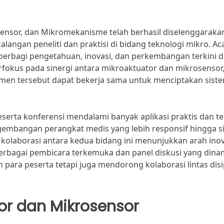
sensor, dan Mikromekanisme telah berhasil diselenggaraka
langan peneliti dan praktisi di bidang teknologi mikro. Ac
k berbagi pengetahuan, inovasi, dan perkembangan terkini 
fokus pada sinergi antara mikroaktuator dan mikrosensor
emen tersebut dapat bekerja sama untuk menciptakan sist
serta konferensi mendalami banyak aplikasi praktis dan teo
ngembangan perangkat medis yang lebih responsif hingga s
i kolaborasi antara kedua bidang ini menunjukkan arah inov
erbagai pembicara terkemuka dan panel diskusi yang dinam
ara peserta tetapi juga mendorong kolaborasi lintas disi
or dan Mikrosensor