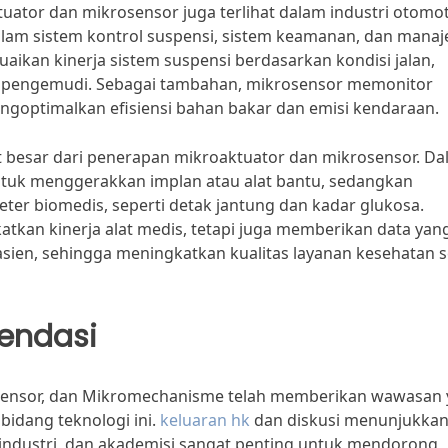
tuator dan mikrosensor juga terlihat dalam industri otomoti
alam sistem kontrol suspensi, sistem keamanan, dan mana
ikan kinerja sistem suspensi berdasarkan kondisi jalan,
pengemudi. Sebagai tambahan, mikrosensor memonitor
ngoptimalkan efisiensi bahan bakar dan emisi kendaraan.
 besar dari penerapan mikroaktuator dan mikrosensor. D
tuk menggerakkan implan atau alat bantu, sedangkan
er biomedis, seperti detak jantung dan kadar glukosa.
atkan kinerja alat medis, tetapi juga memberikan data yan
asien, sehingga meningkatkan kualitas layanan kesehatan 
endasi
rosensor, dan Mikromechanisme telah memberikan wawasan
idang teknologi ini.
keluaran hk
dan diskusi menunjukka
i, industri, dan akademisi sangat penting untuk mendorong