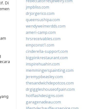
rebeccatorresjewelry.com
f. Di
jmpbliss.com
jemen
drjorgerico.com
queensushipa.com
wendyweimerdds.com
ameri-camp.com
alam
hrsreceivables.com
empconst1.com
cinderella-support.com
g
bigpinkrestaurant.com
secara
inspirehuahin.com
memmingerspainting.com
jeremypbeasley.com
thesandwichdepotcos.com
drgiggleshouseofpain.com
hotflashdesigns.com
 yang
garagenadeau.com
n
lifestylechauffeurservice.com