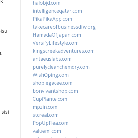
uk
halobjd.com
intelligenceqatar.com
PikaPikaApp.com
takecareofbusinessdfw.org
isu
HamadaOfJapan.com
VersifyLifestyle.com
a
kingscreekadventures.com
n.
antaeuslabs.com
purelycleanchemdry.com
WishOping.com
shoplegacee.com
bonvivantshop.com
CupPlante.com
mpzin.com
sisi
stcreal.com
PopUpFlea.com
valueml.com