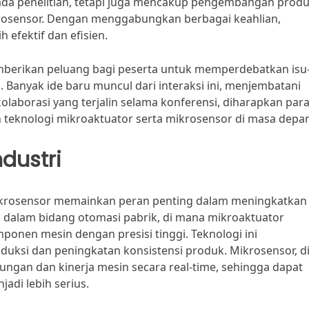
 pada penelitian, tetapi juga mencakup pengembangan prod
ikrosensor. Dengan menggabungkan berbagai keahlian,
 efektif dan efisien.
mberikan peluang bagi peserta untuk memperdebatkan isu-
. Banyak ide baru muncul dari interaksi ini, menjembatani
kolaborasi yang terjalin selama konferensi, diharapkan par
n teknologi mikroaktuator serta mikrosensor di masa depa
ndustri
ikrosensor memainkan peran penting dalam meningkatkan
ah dalam bidang otomasi pabrik, di mana mikroaktuator
onen mesin dengan presisi tinggi. Teknologi ini
si dan peningkatan konsistensi produk. Mikrosensor, di 
ungan dan kinerja mesin secara real-time, sehingga dapat
adi lebih serius.