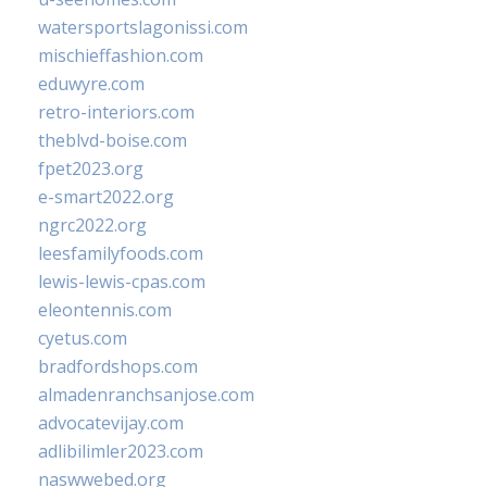
watersportslagonissi.com
mischieffashion.com
eduwyre.com
retro-interiors.com
theblvd-boise.com
fpet2023.org
e-smart2022.org
ngrc2022.org
leesfamilyfoods.com
lewis-lewis-cpas.com
eleontennis.com
cyetus.com
bradfordshops.com
almadenranchsanjose.com
advocatevijay.com
adlibilimler2023.com
naswwebed.org