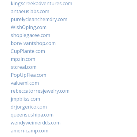
kingscreekadventures.com
antaeuslabs.com
purelycleanchemdry.com
WishOping.com
shoplegacee.com
bonvivantshop.com
CupPlante.com
mpzin.com
stcreal.com
PopUpFlea.com
valueml.com
rebeccatorresjewelry.com
jmpbliss.com
drjorgerico.com
queensushipa.com
wendyweimerdds.com
ameri-camp.com