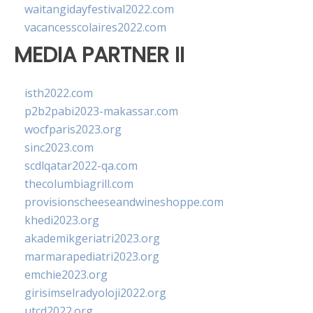
waitangidayfestival2022.com
vacancesscolaires2022.com
MEDIA PARTNER II
isth2022.com
p2b2pabi2023-makassar.com
wocfparis2023.org
sinc2023.com
scdlqatar2022-qa.com
thecolumbiagrill.com
provisionscheeseandwineshoppe.com
khedi2023.org
akademikgeriatri2023.org
marmarapediatri2023.org
emchie2023.org
girisimselradyoloji2022.org
utcd2022.org