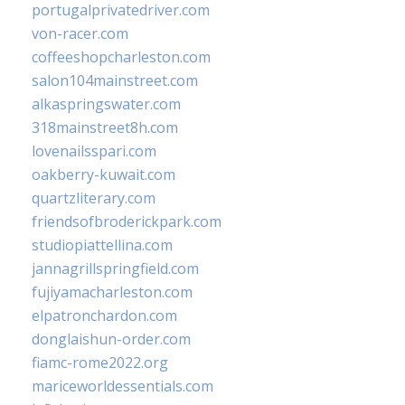
portugalprivatedriver.com
von-racer.com
coffeeshopcharleston.com
salon104mainstreet.com
alkaspringswater.com
318mainstreet8h.com
lovenailsspari.com
oakberry-kuwait.com
quartzliterary.com
friendsofbroderickpark.com
studiopiattellina.com
jannagrillspringfield.com
fujiyamacharleston.com
elpatronchardon.com
donglaishun-order.com
fiamc-rome2022.org
mariceworldessentials.com