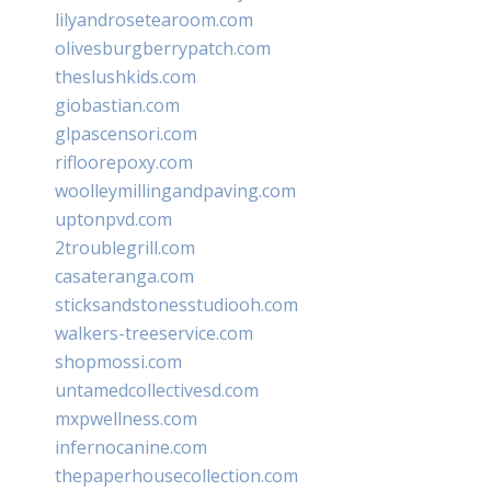
lilyandrosetearoom.com
olivesburgberrypatch.com
theslushkids.com
giobastian.com
glpascensori.com
rifloorepoxy.com
woolleymillingandpaving.com
uptonpvd.com
2troublegrill.com
casateranga.com
sticksandstonesstudiooh.com
walkers-treeservice.com
shopmossi.com
untamedcollectivesd.com
mxpwellness.com
infernocanine.com
thepaperhousecollection.com