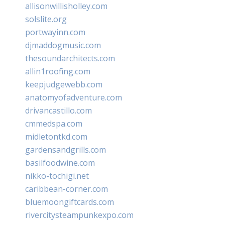
allisonwillisholley.com
solslite.org
portwayinn.com
djmaddogmusic.com
thesoundarchitects.com
allin1roofing.com
keepjudgewebb.com
anatomyofadventure.com
drivancastillo.com
cmmedspa.com
midletontkd.com
gardensandgrills.com
basilfoodwine.com
nikko-tochigi.net
caribbean-corner.com
bluemoongiftcards.com
rivercitysteampunkexpo.com