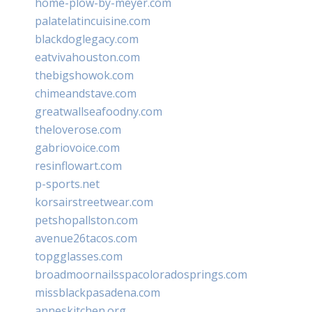
home-plow-by-meyer.com
palatelatincuisine.com
blackdoglegacy.com
eatvivahouston.com
thebigshowok.com
chimeandstave.com
greatwallseafoodny.com
theloverose.com
gabriovoice.com
resinflowart.com
p-sports.net
korsairstreetwear.com
petshopallston.com
avenue26tacos.com
topgglasses.com
broadmoornailsspacoloradosprings.com
missblackpasadena.com
anneskitchen.org