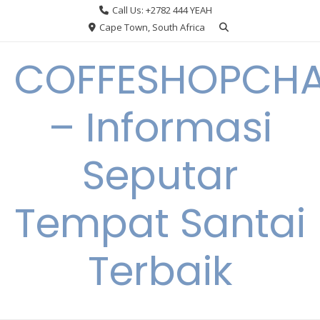
Skip
Call Us: +2782 444 YEAH
to
Cape Town, South Africa
content
COFFESHOPCHA
– Informasi
Seputar
Tempat Santai
Terbaik