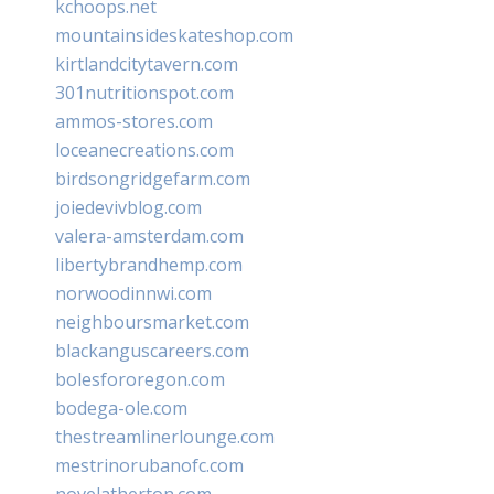
kchoops.net
mountainsideskateshop.com
kirtlandcitytavern.com
301nutritionspot.com
ammos-stores.com
loceanecreations.com
birdsongridgefarm.com
joiedevivblog.com
valera-amsterdam.com
libertybrandhemp.com
norwoodinnwi.com
neighboursmarket.com
blackanguscareers.com
bolesfororegon.com
bodega-ole.com
thestreamlinerlounge.com
mestrinorubanofc.com
novelatherton.com