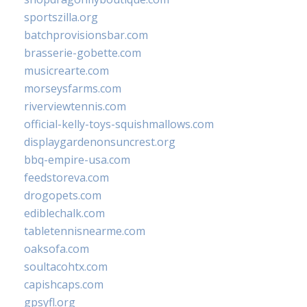
sportszilla.org
batchprovisionsbar.com
brasserie-gobette.com
musicrearte.com
morseysfarms.com
riverviewtennis.com
official-kelly-toys-squishmallows.com
displaygardenonsuncrest.org
bbq-empire-usa.com
feedstoreva.com
drogopets.com
ediblechalk.com
tabletennisnearme.com
oaksofa.com
soultacohtx.com
capishcaps.com
gpsyfl.org