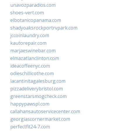
unavozparadios.com
shoes-vert.com
elbotanicopanama.com
shadyoaksrockportrvpark.com
jccoinlaundry.com
kautorepair.com
marjaeswinebar.com
elmazatlanclinton.com
ideacoffeenyc.com
odieschillicothe.com
lacantinitagalesburg.com
pizzadeliverybristol.com
greenstarsmogcheck.com
happypawspl.com
callahansautoservicecenter.com
georgiascornermarket.com
perfectfit24-7.com