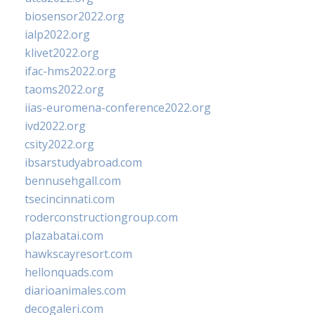
biosensor2022.org
ialp2022.org
klivet2022.org
ifac-hms2022.org
taoms2022.org
iias-euromena-conference2022.org
ivd2022.org
csity2022.org
ibsarstudyabroad.com
bennusehgall.com
tsecincinnati.com
roderconstructiongroup.com
plazabatai.com
hawkscayresort.com
hellonquads.com
diarioanimales.com
decogaleri.com