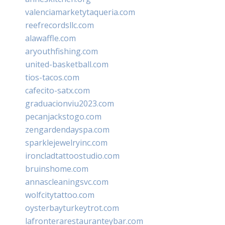
valenciamarketytaqueria.com
reefrecordsllc.com
alawaffle.com
aryouthfishing.com
united-basketball.com
tios-tacos.com
cafecito-satx.com
graduacionviu2023.com
pecanjackstogo.com
zengardendayspa.com
sparklejewelryinc.com
ironcladtattoostudio.com
bruinshome.com
annascleaningsvc.com
wolfcitytattoo.com
oysterbayturkeytrot.com
lafronterarestauranteybar.com