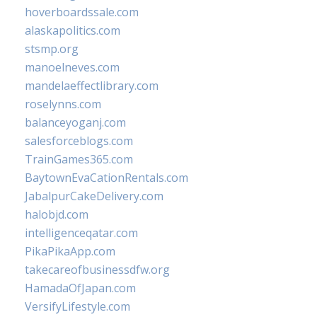
hoverboardssale.com
alaskapolitics.com
stsmp.org
manoelneves.com
mandelaeffectlibrary.com
roselynns.com
balanceyoganj.com
salesforceblogs.com
TrainGames365.com
BaytownEvaCationRentals.com
JabalpurCakeDelivery.com
halobjd.com
intelligenceqatar.com
PikaPikaApp.com
takecareofbusinessdfw.org
HamadaOfJapan.com
VersifyLifestyle.com