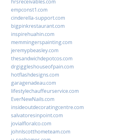
hrsreceivables.com
empconst1.com
cinderella-support.com
bigpinkrestaurant.com
inspirehuahin.com
memmingerspainting.com
jeremypbeasley.com
thesandwichdepotcos.com
drgiggleshouseofpain.com
hotflashdesigns.com
garagenadeau.com
lifestylechauffeurservice.com
EverNewNails.com
insideoutdecoratingcentre.com
salvatoresinpoint.com
jovialfloralco.com
johnlscotthometeam.com
u-seehomes.com