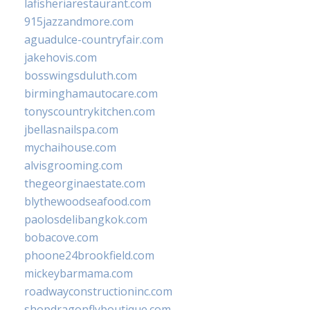
lafisheriarestaurant.com
915jazzandmore.com
aguadulce-countryfair.com
jakehovis.com
bosswingsduluth.com
birminghamautocare.com
tonyscountrykitchen.com
jbellasnailspa.com
mychaihouse.com
alvisgrooming.com
thegeorginaestate.com
blythewoodseafood.com
paolosdelibangkok.com
bobacove.com
phoone24brookfield.com
mickeybarmama.com
roadwayconstructioninc.com
shopdragonflyboutique.com