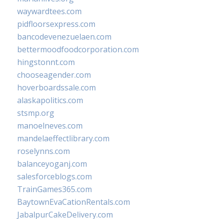
waywardtees.com
pidfloorsexpress.com
bancodevenezuelaen.com
bettermoodfoodcorporation.com
hingstonnt.com
chooseagender.com
hoverboardssale.com
alaskapolitics.com
stsmp.org
manoelneves.com
mandelaeffectlibrary.com
roselynns.com
balanceyoganj.com
salesforceblogs.com
TrainGames365.com
BaytownEvaCationRentals.com
JabalpurCakeDelivery.com