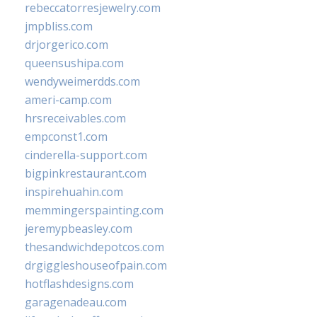
rebeccatorresjewelry.com
jmpbliss.com
drjorgerico.com
queensushipa.com
wendyweimerdds.com
ameri-camp.com
hrsreceivables.com
empconst1.com
cinderella-support.com
bigpinkrestaurant.com
inspirehuahin.com
memmingerspainting.com
jeremypbeasley.com
thesandwichdepotcos.com
drgiggleshouseofpain.com
hotflashdesigns.com
garagenadeau.com