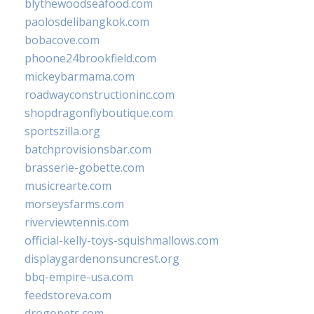
blythewoodseafood.com
paolosdelibangkok.com
bobacove.com
phoone24brookfield.com
mickeybarmama.com
roadwayconstructioninc.com
shopdragonflyboutique.com
sportszilla.org
batchprovisionsbar.com
brasserie-gobette.com
musicrearte.com
morseysfarms.com
riverviewtennis.com
official-kelly-toys-squishmallows.com
displaygardenonsuncrest.org
bbq-empire-usa.com
feedstoreva.com
drogopets.com