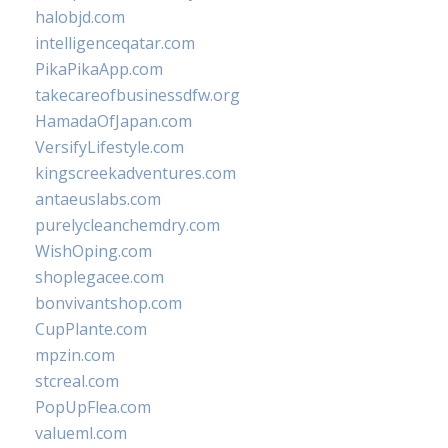
halobjd.com
intelligenceqatar.com
PikaPikaApp.com
takecareofbusinessdfw.org
HamadaOfJapan.com
VersifyLifestyle.com
kingscreekadventures.com
antaeuslabs.com
purelycleanchemdry.com
WishOping.com
shoplegacee.com
bonvivantshop.com
CupPlante.com
mpzin.com
stcreal.com
PopUpFlea.com
valueml.com