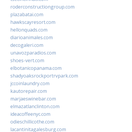
roderconstructiongroup.com
plazabatai.com
hawkscayresort.com
hellonquads.com
diarioanimales.com
decogaleri.com
unavozparadios.com
shoes-vert.com
elbotanicopanama.com
shadyoaksrockportrvpark.com
jccoinlaundry.com
kautorepair.com
marjaeswinebar.com
elmazatlanclinton.com
ideacoffeenyc.com
odieschillicothe.com
lacantinitagalesburg.com