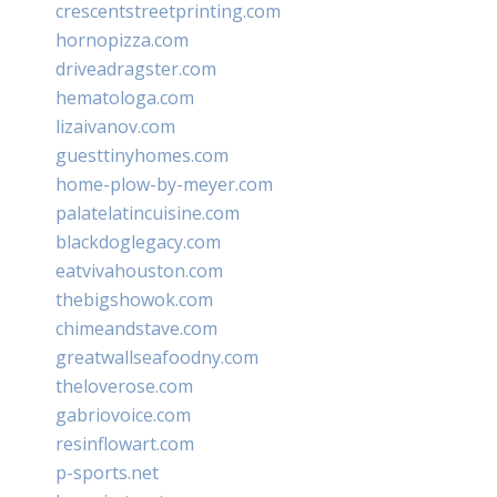
crescentstreetprinting.com
hornopizza.com
driveadragster.com
hematologa.com
lizaivanov.com
guesttinyhomes.com
home-plow-by-meyer.com
palatelatincuisine.com
blackdoglegacy.com
eatvivahouston.com
thebigshowok.com
chimeandstave.com
greatwallseafoodny.com
theloverose.com
gabriovoice.com
resinflowart.com
p-sports.net