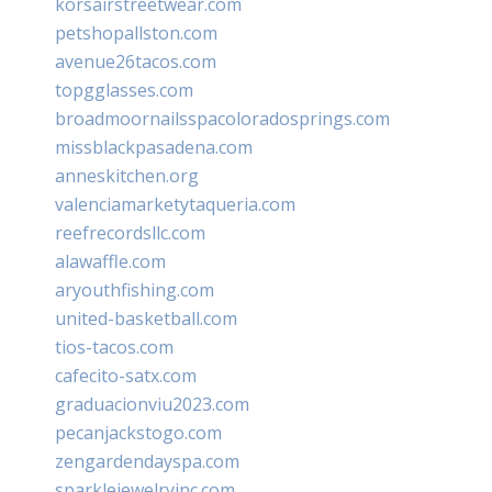
korsairstreetwear.com
petshopallston.com
avenue26tacos.com
topgglasses.com
broadmoornailsspacoloradosprings.com
missblackpasadena.com
anneskitchen.org
valenciamarketytaqueria.com
reefrecordsllc.com
alawaffle.com
aryouthfishing.com
united-basketball.com
tios-tacos.com
cafecito-satx.com
graduacionviu2023.com
pecanjackstogo.com
zengardendayspa.com
sparklejewelryinc.com