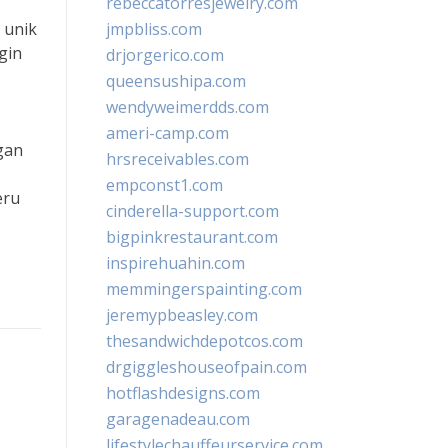
rebeccatorresjewelry.com
 unik
jmpbliss.com
gin
drjorgerico.com
queensushipa.com
wendyweimerdds.com
ameri-camp.com
gan
hrsreceivables.com
empconst1.com
eru
cinderella-support.com
bigpinkrestaurant.com
inspirehuahin.com
memmingerspainting.com
jeremypbeasley.com
thesandwichdepotcos.com
drgiggleshouseofpain.com
hotflashdesigns.com
garagenadeau.com
lifestylechauffeurservice.com