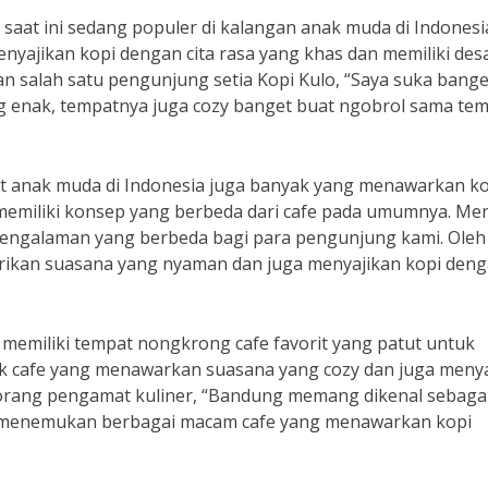
 saat ini sedang populer di kalangan anak muda di Indonesi
enyajikan kopi dengan cita rasa yang khas dan memiliki des
n salah satu pengunjung setia Kopi Kulo, “Saya suka bange
ng enak, tempatnya juga cozy banget buat ngobrol sama te
rit anak muda di Indonesia juga banyak yang menawarkan k
g memiliki konsep yang berbeda dari cafe pada umumnya. Me
n pengalaman yang berbeda bagi para pengunjung kami. Oleh
erikan suasana yang nyaman dan juga menyajikan kopi den
a memiliki tempat nongkrong cafe favorit yang patut untuk
yak cafe yang menawarkan suasana yang cozy dan juga meny
eorang pengamat kuliner, “Bandung memang dikenal sebaga
bisa menemukan berbagai macam cafe yang menawarkan kopi