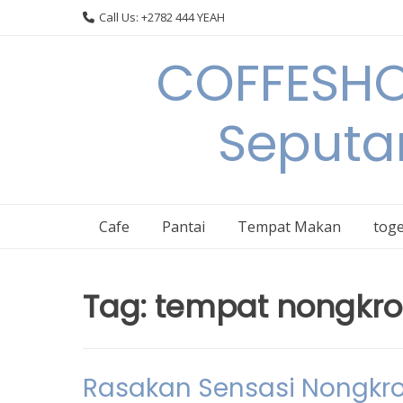
Skip
Call Us: +2782 444 YEAH
to
content
COFFESHO
Seputa
Cafe
Pantai
Tempat Makan
toge
Tag:
tempat nongkro
Rasakan Sensasi Nongkron