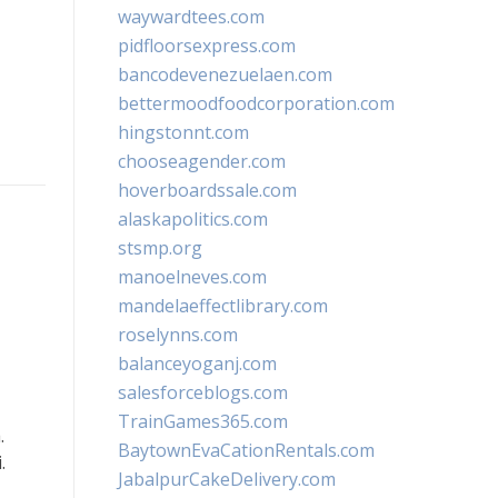
waywardtees.com
pidfloorsexpress.com
bancodevenezuelaen.com
bettermoodfoodcorporation.com
hingstonnt.com
chooseagender.com
hoverboardssale.com
alaskapolitics.com
stsmp.org
manoelneves.com
mandelaeffectlibrary.com
roselynns.com
balanceyoganj.com
salesforceblogs.com
TrainGames365.com
.
BaytownEvaCationRentals.com
.
JabalpurCakeDelivery.com