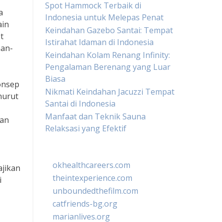
Spot Hammock Terbaik di
a
Indonesia untuk Melepas Penat
ain
Keindahan Gazebo Santai: Tempat
t
Istirahat Idaman di Indonesia
man-
Keindahan Kolam Renang Infinity:
Pengalaman Berenang yang Luar
Biasa
onsep
Nikmati Keindahan Jacuzzi Tempat
nurut
Santai di Indonesia
Manfaat dan Teknik Sauna
gan
Relaksasi yang Efektif
okhealthcareers.com
ajikan
theintexperience.com
i
unboundedthefilm.com
catfriends-bg.org
marianlives.org