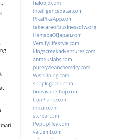
halobjd.com
an
intelligenceqatar.com
k
PikaPikaApp.com
takecareofbusinessdfw.org
HamadaOfJapan.com
.
VersifyLifestyle.com
ang
kingscreekadventures.com
antaeuslabs.com
purelycleanchemdry.com
g
WishOping.com
shoplegacee.com
at
bonvivantshop.com
CupPlante.com
mpzin.com
i
stcreal.com
PopUpFlea.com
kmati
valueml.com