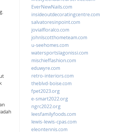
EverNewNails.com
g.
insideoutdecoratingcentre.com
salvatoresinpoint.com
jovialfloralco.com
johnlscotthometeam.com
u-seehomes.com
watersportslagonissi.com
mischieffashion.com
eduwyre.com
retro-interiors.com
ut
k
theblvd-boise.com
fpet2023.org
e-smart2022.org
gan
ngrc2022.org
wadah
leesfamilyfoods.com
lewis-lewis-cpas.com
eleontennis.com