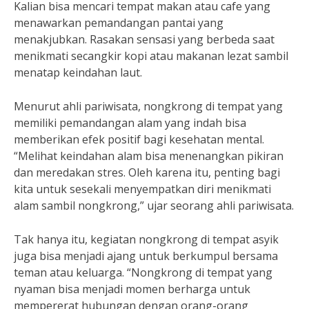
Kalian bisa mencari tempat makan atau cafe yang
menawarkan pemandangan pantai yang
menakjubkan. Rasakan sensasi yang berbeda saat
menikmati secangkir kopi atau makanan lezat sambil
menatap keindahan laut.
Menurut ahli pariwisata, nongkrong di tempat yang
memiliki pemandangan alam yang indah bisa
memberikan efek positif bagi kesehatan mental.
“Melihat keindahan alam bisa menenangkan pikiran
dan meredakan stres. Oleh karena itu, penting bagi
kita untuk sesekali menyempatkan diri menikmati
alam sambil nongkrong,” ujar seorang ahli pariwisata.
Tak hanya itu, kegiatan nongkrong di tempat asyik
juga bisa menjadi ajang untuk berkumpul bersama
teman atau keluarga. “Nongkrong di tempat yang
nyaman bisa menjadi momen berharga untuk
mempererat hubungan dengan orang-orang