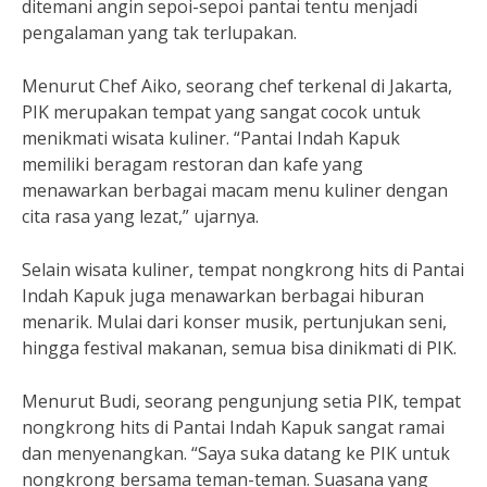
ditemani angin sepoi-sepoi pantai tentu menjadi
pengalaman yang tak terlupakan.
Menurut Chef Aiko, seorang chef terkenal di Jakarta,
PIK merupakan tempat yang sangat cocok untuk
menikmati wisata kuliner. “Pantai Indah Kapuk
memiliki beragam restoran dan kafe yang
menawarkan berbagai macam menu kuliner dengan
cita rasa yang lezat,” ujarnya.
Selain wisata kuliner, tempat nongkrong hits di Pantai
Indah Kapuk juga menawarkan berbagai hiburan
menarik. Mulai dari konser musik, pertunjukan seni,
hingga festival makanan, semua bisa dinikmati di PIK.
Menurut Budi, seorang pengunjung setia PIK, tempat
nongkrong hits di Pantai Indah Kapuk sangat ramai
dan menyenangkan. “Saya suka datang ke PIK untuk
nongkrong bersama teman-teman. Suasana yang