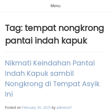
Menu
Tag:
tempat nongkrong
pantai indah kapuk
Nikmati Keindahan Pantai
Indah Kapuk sambil
Nongkrong di Tempat Asyik
Ini
Posted on
February 20, 2025
by
admincof