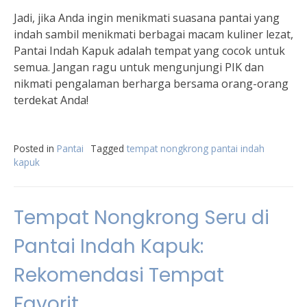
Jadi, jika Anda ingin menikmati suasana pantai yang
indah sambil menikmati berbagai macam kuliner lezat,
Pantai Indah Kapuk adalah tempat yang cocok untuk
semua. Jangan ragu untuk mengunjungi PIK dan
nikmati pengalaman berharga bersama orang-orang
terdekat Anda!
Posted in
Pantai
Tagged
tempat nongkrong pantai indah
kapuk
Tempat Nongkrong Seru di
Pantai Indah Kapuk:
Rekomendasi Tempat
Favorit