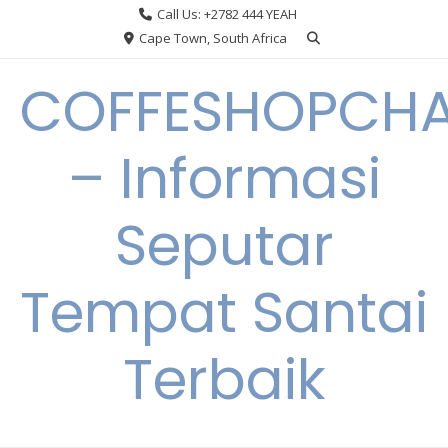
Skip
Call Us: +2782 444 YEAH
to
Cape Town, South Africa
content
COFFESHOPCHA
– Informasi
Seputar
Tempat Santai
Terbaik