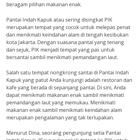
beragam pilihan makanan enak.
Pantai Indah Kapuk atau sering disingkat PIK
merupakan tempat yang cocok untuk melepas penat
dan menikmati keindahan alam di tengah kesibukan
kota Jakarta. Dengan suasana pantai yang tenang
dan sejuk, PIK menjadi tempat yang pas untuk
bersantai sambil menikmati pemandangan laut.
Salah satu tempat nongkrong santai di Pantai Indah
Kapuk yang patut Anda kunjungi adalah restoran dan
kafe yang berada di sepanjang pantai. Di sini, Anda
dapat menikmati makanan enak sambil menikmati
pemandangan laut yang memukau. Menikmati
makanan enak sambil menikmati keindahan alam
merupakan pengalaman yang tak terlupakan.
Menurut Dina, seorang pengunjung setia Pantai