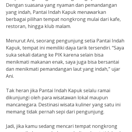
Dengan suasana yang nyaman dan pemandangan
yang indah, Pantai Indah Kapuk menawarkan
berbagai pilihan tempat nongkrong mulai dari kafe,
restoran, hingga klub malam.
Menurut Ani, seorang pengunjung setia Pantai Indah
Kapuk, tempat ini memiliki daya tarik tersendiri. “Saya
suka sekali datang ke PIK karena selain bisa
menikmati makanan enak, saya juga bisa bersantai
dan menikmati pemandangan laut yang indah,” ujar
Ani.
Tak heran jika Pantai Indah Kapuk selalu ramai
dikunjungi oleh para wisatawan lokal maupun
mancanegara. Destinasi wisata kuliner yang satu ini
memang tidak pernah sepi dari pengunjung.
Jadi, jika kamu sedang mencari tempat nongkrong