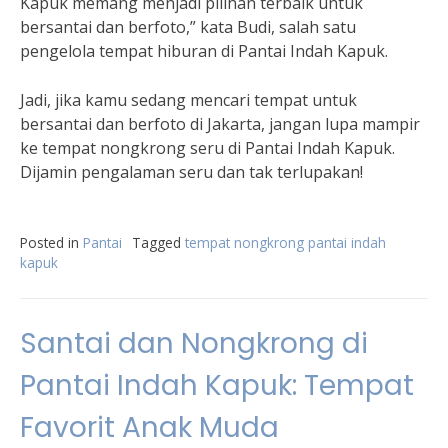
Kapuk memang menjadi pilihan terbaik untuk
bersantai dan berfoto,” kata Budi, salah satu
pengelola tempat hiburan di Pantai Indah Kapuk.
Jadi, jika kamu sedang mencari tempat untuk
bersantai dan berfoto di Jakarta, jangan lupa mampir
ke tempat nongkrong seru di Pantai Indah Kapuk.
Dijamin pengalaman seru dan tak terlupakan!
Posted in
Pantai
Tagged
tempat nongkrong pantai indah
kapuk
Santai dan Nongkrong di
Pantai Indah Kapuk: Tempat
Favorit Anak Muda