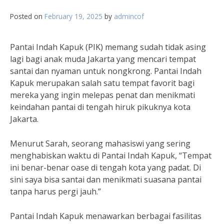
Posted on
February 19, 2025
by
admincof
Pantai Indah Kapuk (PIK) memang sudah tidak asing
lagi bagi anak muda Jakarta yang mencari tempat
santai dan nyaman untuk nongkrong. Pantai Indah
Kapuk merupakan salah satu tempat favorit bagi
mereka yang ingin melepas penat dan menikmati
keindahan pantai di tengah hiruk pikuknya kota
Jakarta.
Menurut Sarah, seorang mahasiswi yang sering
menghabiskan waktu di Pantai Indah Kapuk, “Tempat
ini benar-benar oase di tengah kota yang padat. Di
sini saya bisa santai dan menikmati suasana pantai
tanpa harus pergi jauh.”
Pantai Indah Kapuk menawarkan berbagai fasilitas