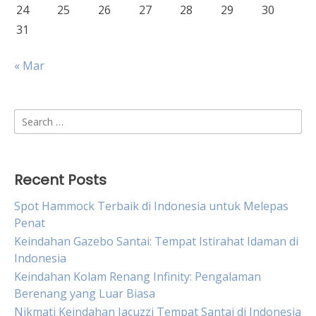
24
25
26
27
28
29
30
31
« Mar
Search
for:
Recent Posts
Spot Hammock Terbaik di Indonesia untuk Melepas
Penat
Keindahan Gazebo Santai: Tempat Istirahat Idaman di
Indonesia
Keindahan Kolam Renang Infinity: Pengalaman
Berenang yang Luar Biasa
Nikmati Keindahan Jacuzzi Tempat Santai di Indonesia