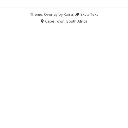
Theme: Overlay by
Kaira
.
Extra Text
Cape Town, South Africa