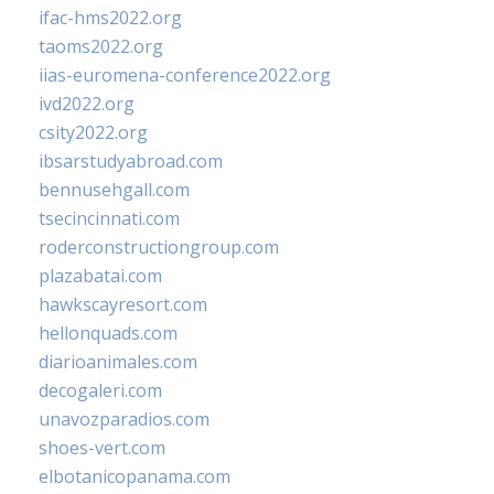
ifac-hms2022.org
taoms2022.org
iias-euromena-conference2022.org
ivd2022.org
csity2022.org
ibsarstudyabroad.com
bennusehgall.com
tsecincinnati.com
roderconstructiongroup.com
plazabatai.com
hawkscayresort.com
hellonquads.com
diarioanimales.com
decogaleri.com
unavozparadios.com
shoes-vert.com
elbotanicopanama.com