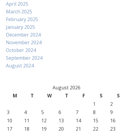
April 2025
March 2025
February 2025
January 2025
December 2024
November 2024
October 2024
September 2024
August 2024
August 2026
M
T
W
T
F
S
S
1
2
3
4
5
6
7
8
9
10
11
12
13
14
15
16
17
18
19
20
21
22
23