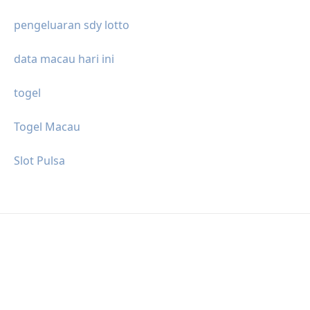
pengeluaran sdy lotto
data macau hari ini
togel
Togel Macau
Slot Pulsa