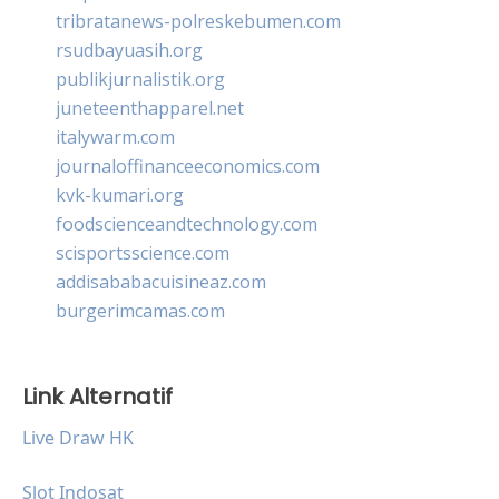
tribratanews-polreskebumen.com
rsudbayuasih.org
publikjurnalistik.org
juneteenthapparel.net
italywarm.com
journaloffinanceeconomics.com
kvk-kumari.org
foodscienceandtechnology.com
scisportsscience.com
addisababacuisineaz.com
burgerimcamas.com
Link Alternatif
Live Draw HK
Slot Indosat