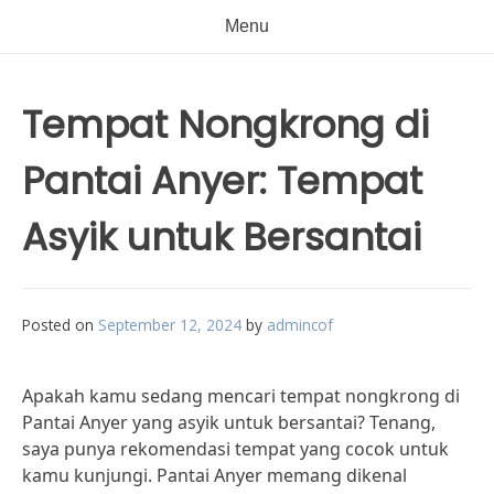
Menu
Tempat Nongkrong di
Pantai Anyer: Tempat
Asyik untuk Bersantai
Posted on
September 12, 2024
by
admincof
Apakah kamu sedang mencari tempat nongkrong di
Pantai Anyer yang asyik untuk bersantai? Tenang,
saya punya rekomendasi tempat yang cocok untuk
kamu kunjungi. Pantai Anyer memang dikenal