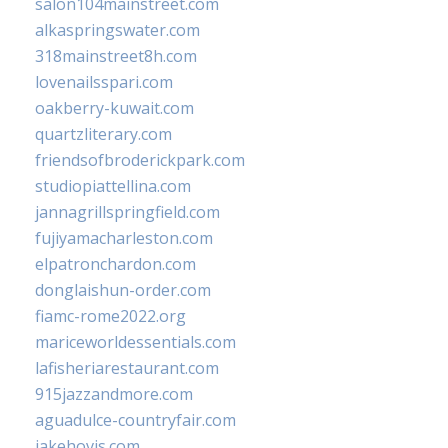
salon104mainstreet.com
alkaspringswater.com
318mainstreet8h.com
lovenailsspari.com
oakberry-kuwait.com
quartzliterary.com
friendsofbroderickpark.com
studiopiattellina.com
jannagrillspringfield.com
fujiyamacharleston.com
elpatronchardon.com
donglaishun-order.com
fiamc-rome2022.org
mariceworldessentials.com
lafisheriarestaurant.com
915jazzandmore.com
aguadulce-countryfair.com
jakehovis.com