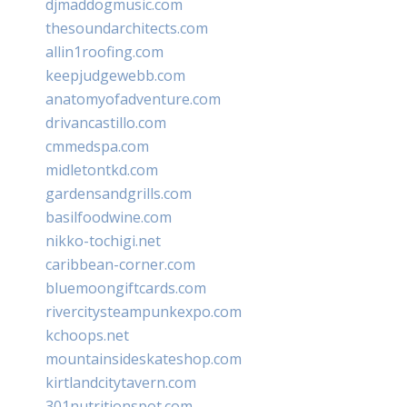
djmaddogmusic.com
thesoundarchitects.com
allin1roofing.com
keepjudgewebb.com
anatomyofadventure.com
drivancastillo.com
cmmedspa.com
midletontkd.com
gardensandgrills.com
basilfoodwine.com
nikko-tochigi.net
caribbean-corner.com
bluemoongiftcards.com
rivercitysteampunkexpo.com
kchoops.net
mountainsideskateshop.com
kirtlandcitytavern.com
301nutritionspot.com