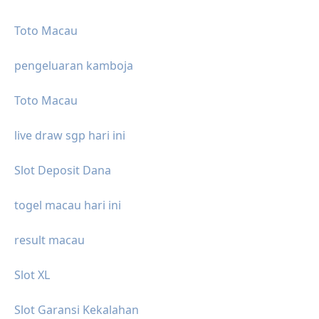
Toto Macau
pengeluaran kamboja
Toto Macau
live draw sgp hari ini
Slot Deposit Dana
togel macau hari ini
result macau
Slot XL
Slot Garansi Kekalahan