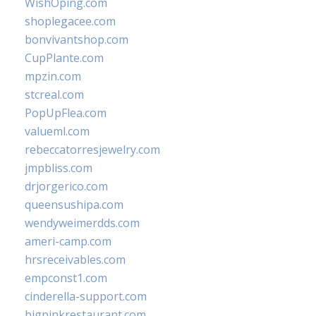
WishOping.com
shoplegacee.com
bonvivantshop.com
CupPlante.com
mpzin.com
stcreal.com
PopUpFlea.com
valueml.com
rebeccatorresjewelry.com
jmpbliss.com
drjorgerico.com
queensushipa.com
wendyweimerdds.com
ameri-camp.com
hrsreceivables.com
empconst1.com
cinderella-support.com
bigpinkrestaurant.com