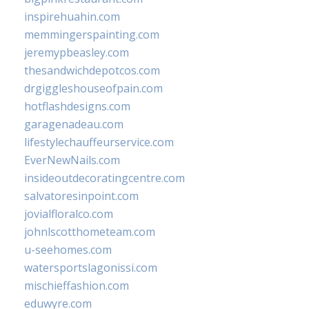
inspirehuahin.com
memmingerspainting.com
jeremypbeasley.com
thesandwichdepotcos.com
drgiggleshouseofpain.com
hotflashdesigns.com
garagenadeau.com
lifestylechauffeurservice.com
EverNewNails.com
insideoutdecoratingcentre.com
salvatoresinpoint.com
jovialfloralco.com
johnlscotthometeam.com
u-seehomes.com
watersportslagonissi.com
mischieffashion.com
eduwyre.com