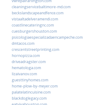
vwrepairarlington.com
cleaningservicebaltimore-md.com
beckslandscapeandfence.com
vistaaltadelveramendi.com
coastlinecateringnc.com
cuesburgershouston.com
psicologiaespecializadaencampeche.com
dmtacos.com
crescentstreetprinting.com
hornopizza.com
driveadragster.com
hematologa.com
lizaivanov.com
guesttinyhomes.com
home-plow-by-meyer.com
palatelatincuisine.com
blackdoglegacy.com
eatvivahouston.com