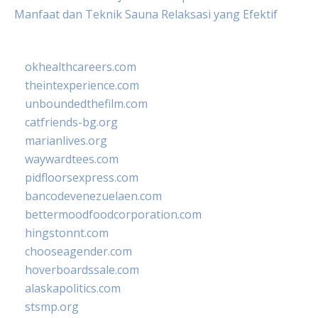
Manfaat dan Teknik Sauna Relaksasi yang Efektif
okhealthcareers.com
theintexperience.com
unboundedthefilm.com
catfriends-bg.org
marianlives.org
waywardtees.com
pidfloorsexpress.com
bancodevenezuelaen.com
bettermoodfoodcorporation.com
hingstonnt.com
chooseagender.com
hoverboardssale.com
alaskapolitics.com
stsmp.org