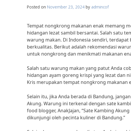
Posted on
November 23, 2024
by
admincof
Tempat nongkrong makanan enak memang menjad
hidangan lezat sambil bersantai. Salah satu t
warung makan. Di Indonesia sendiri, terdap
berkualitas. Berikut adalah rekomendasi warun
untuk nongkrong dan menikmati makanan ena
Salah satu warung makan yang patut Anda coba
hidangan ayam goreng krispi yang lezat dan n
Kris merupakan tempat nongkrong makanan enak
Selain itu, jika Anda berada di Bandung, jan
Akung. Warung ini terkenal dengan sate ka
food blogger, AnakJajan, “Sate Kambing Akun
dikunjungi oleh pecinta kuliner di Bandung.”