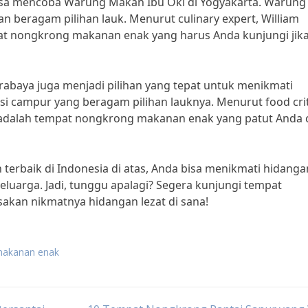
isa mencoba Warung Makan Ibu Oki di Yogyakarta. Warung 
n beragam pilihan lauk. Menurut culinary expert, William
t nongkrong makanan enak yang harus Anda kunjungi jik
rabaya juga menjadi pilihan yang tepat untuk menikmati
si campur yang beragam pilihan lauknya. Menurut food crit
adalah tempat nongkrong makanan enak yang patut Anda 
terbaik di Indonesia di atas, Anda bisa menikmati hidanga
uarga. Jadi, tunggu apalagi? Segera kunjungi tempat
akan nikmatnya hidangan lezat di sana!
makanan enak