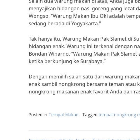
Selain dua warung makan di atas, Anda juga b
menyajikan hidangan nasi goreng yang lezat da
Wongso, “Warung Makan Ibu Oki adalah tempa
sedang berada di Yogyakarta.”
Tak hanya itu, Warung Makan Pak Slamet di Su
hidangan enak. Warung ini terkenal dengan na
Bondan Winarno, “Warung Makan Pak Slamet 
ketika berkunjung ke Surabaya.”
Dengan memilih salah satu dari warung makan 
enak sambil nongkrong bersama teman atau kel
nongkrong makanan enak favorit Anda dan ras
Posted in
Tempat Makan
Tagged
tempat nongkrong 