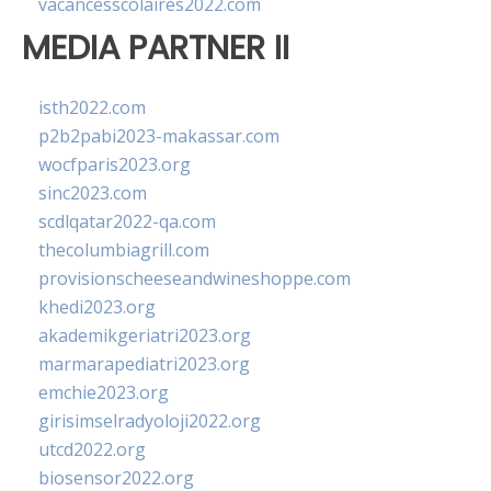
vacancesscolaires2022.com
MEDIA PARTNER II
isth2022.com
p2b2pabi2023-makassar.com
wocfparis2023.org
sinc2023.com
scdlqatar2022-qa.com
thecolumbiagrill.com
provisionscheeseandwineshoppe.com
khedi2023.org
akademikgeriatri2023.org
marmarapediatri2023.org
emchie2023.org
girisimselradyoloji2022.org
utcd2022.org
biosensor2022.org