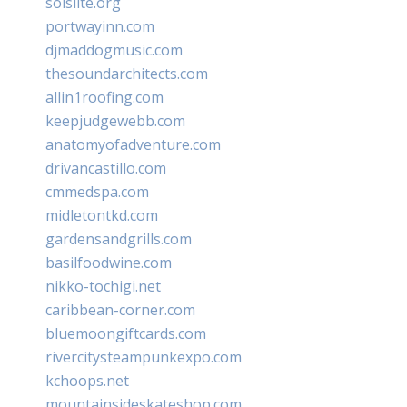
solslite.org
portwayinn.com
djmaddogmusic.com
thesoundarchitects.com
allin1roofing.com
keepjudgewebb.com
anatomyofadventure.com
drivancastillo.com
cmmedspa.com
midletontkd.com
gardensandgrills.com
basilfoodwine.com
nikko-tochigi.net
caribbean-corner.com
bluemoongiftcards.com
rivercitysteampunkexpo.com
kchoops.net
mountainsideskateshop.com