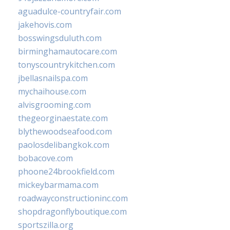
aguadulce-countryfair.com
jakehovis.com
bosswingsduluth.com
birminghamautocare.com
tonyscountrykitchen.com
jbellasnailspa.com
mychaihouse.com
alvisgrooming.com
thegeorginaestate.com
blythewoodseafood.com
paolosdelibangkok.com
bobacove.com
phoone24brookfield.com
mickeybarmama.com
roadwayconstructioninc.com
shopdragonflyboutique.com
sportszilla.org