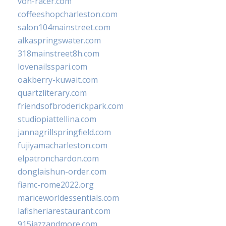
von-racer.com
coffeeshopcharleston.com
salon104mainstreet.com
alkaspringswater.com
318mainstreet8h.com
lovenailsspari.com
oakberry-kuwait.com
quartzliterary.com
friendsofbroderickpark.com
studiopiattellina.com
jannagrillspringfield.com
fujiyamacharleston.com
elpatronchardon.com
donglaishun-order.com
fiamc-rome2022.org
mariceworldessentials.com
lafisheriarestaurant.com
915jazzandmore.com