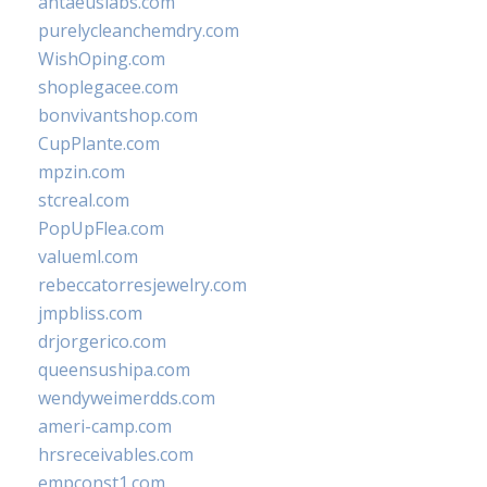
antaeuslabs.com
purelycleanchemdry.com
WishOping.com
shoplegacee.com
bonvivantshop.com
CupPlante.com
mpzin.com
stcreal.com
PopUpFlea.com
valueml.com
rebeccatorresjewelry.com
jmpbliss.com
drjorgerico.com
queensushipa.com
wendyweimerdds.com
ameri-camp.com
hrsreceivables.com
empconst1.com