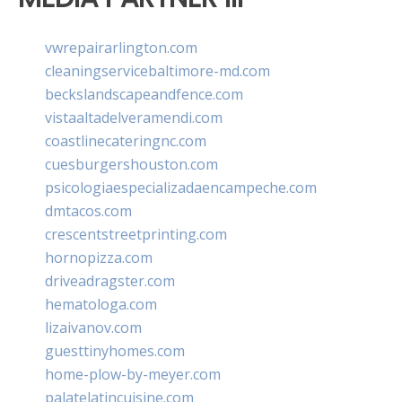
vwrepairarlington.com
cleaningservicebaltimore-md.com
beckslandscapeandfence.com
vistaaltadelveramendi.com
coastlinecateringnc.com
cuesburgershouston.com
psicologiaespecializadaencampeche.com
dmtacos.com
crescentstreetprinting.com
hornopizza.com
driveadragster.com
hematologa.com
lizaivanov.com
guesttinyhomes.com
home-plow-by-meyer.com
palatelatincuisine.com