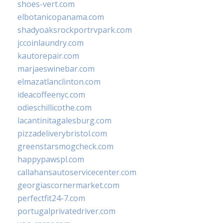
shoes-vert.com
elbotanicopanama.com
shadyoaksrockportrvpark.com
jccoinlaundry.com
kautorepair.com
marjaeswinebar.com
elmazatlanclinton.com
ideacoffeenyc.com
odieschillicothe.com
lacantinitagalesburg.com
pizzadeliverybristol.com
greenstarsmogcheck.com
happypawspl.com
callahansautoservicecenter.com
georgiascornermarket.com
perfectfit24-7.com
portugalprivatedriver.com