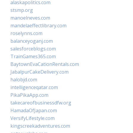
alaskapolitics.com
stsmp.org
manoelneves.com
mandelaeffectlibrary.com
roselynns.com
balanceyoganj.com
salesforceblogs.com
TrainGames365.com
BaytownEvaCationRentals.com
JabalpurCakeDelivery.com
halobjd.com
intelligenceqatar.com
PikaPikaApp.com
takecareofbusinessdfw.org
HamadaOfJapan.com
VersifyLifestyle.com
kingscreekadventures.com