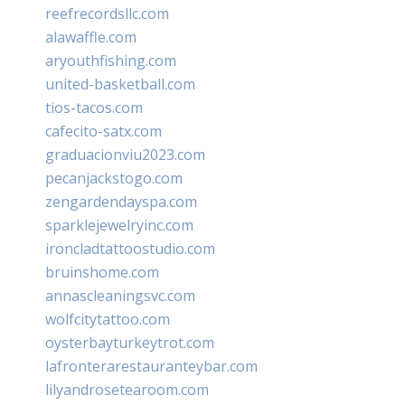
reefrecordsllc.com
alawaffle.com
aryouthfishing.com
united-basketball.com
tios-tacos.com
cafecito-satx.com
graduacionviu2023.com
pecanjackstogo.com
zengardendayspa.com
sparklejewelryinc.com
ironcladtattoostudio.com
bruinshome.com
annascleaningsvc.com
wolfcitytattoo.com
oysterbayturkeytrot.com
lafronterarestauranteybar.com
lilyandrosetearoom.com