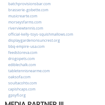
batchprovisionsbar.com
brasserie-gobette.com
musicrearte.com
morseysfarms.com
riverviewtennis.com
official-kelly-toys-squishmallows.com
displaygardenonsuncrest.org
bbq-empire-usa.com
feedstoreva.com
drogopets.com
ediblechalk.com
tabletennisnearme.com
oaksofa.com
soultacohtx.com
capishcaps.com
gpsyfl.org
MEDIA PARTNER III