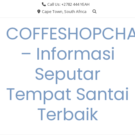
Skip
Call Us: +2782 444 YEAH
to
Cape Town, South Africa
content
COFFESHOPCHA
– Informasi
Seputar
Tempat Santai
Terbaik