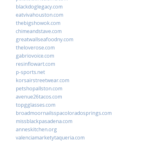
blackdoglegacy.com
eatvivahouston.com
thebigshowok.com
chimeandstave.com
greatwallseafoodny.com
theloverose.com
gabriovoice.com
resinflowart.com
p-sports.net
korsairstreetwear.com
petshopallston.com
avenue26tacos.com
topgglasses.com
broadmoornailsspacoloradosprings.com
missblackpasadena.com
anneskitchen.org
valenciamarketytaqueria.com