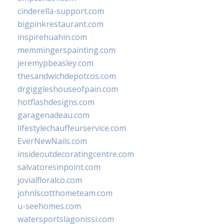
cinderella-support.com
bigpinkrestaurant.com
inspirehuahin.com
memmingerspainting.com
jeremypbeasley.com
thesandwichdepotcos.com
drgiggleshouseofpain.com
hotflashdesigns.com
garagenadeau.com
lifestylechauffeurservice.com
EverNewNails.com
insideoutdecoratingcentre.com
salvatoresinpoint.com
jovialfloralco.com
johnlscotthometeam.com
u-seehomes.com
watersportslagonissi.com