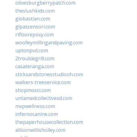
olivesburgberrypatch.com
theslushkids.com
giobastian.com
glpascensori.com
rifloorepoxy.com
woolleymillingandpaving.com
uptonpvd.com
2troublegrill.com
casateranga.com
sticksandstonesstudiooh.com
walkers-treeservice.com
shopmossi.com
untamedcollectivesd.com
mxpwellness.com
infernocanine.com
thepaperhousecollection.com
allisonwillisholley.com