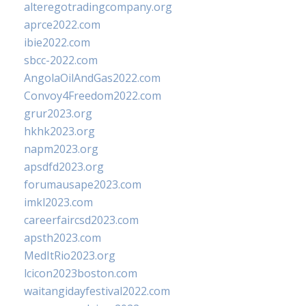
alteregotradingcompany.org
aprce2022.com
ibie2022.com
sbcc-2022.com
AngolaOilAndGas2022.com
Convoy4Freedom2022.com
grur2023.org
hkhk2023.org
napm2023.org
apsdfd2023.org
forumausape2023.com
imkl2023.com
careerfaircsd2023.com
apsth2023.com
MedItRio2023.org
lcicon2023boston.com
waitangidayfestival2022.com