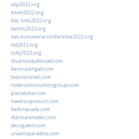
ialp2022.org
klivet2022.org
ifac-hms2022.org
taoms2022.org
iias-euromena-conference2022.org
ivd2022.org
csity2022.org
ibsarstudyabroad.com
bennusehgall.com
tsecincinnati.com
roderconstructiongroup.com
plazabatai.com
hawkscayresort.com
hellonquads.com
diarioanimales.com
decogaleri.com
unavozparadios.com