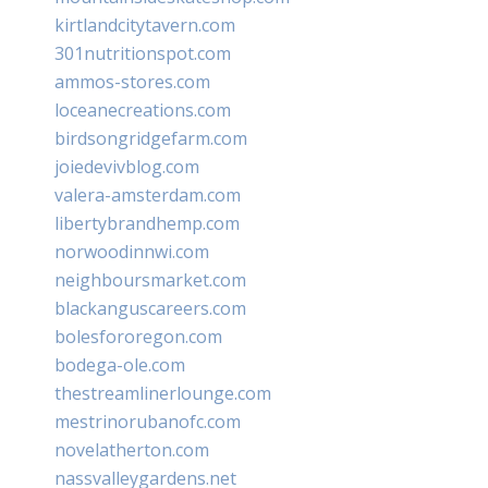
kirtlandcitytavern.com
301nutritionspot.com
ammos-stores.com
loceanecreations.com
birdsongridgefarm.com
joiedevivblog.com
valera-amsterdam.com
libertybrandhemp.com
norwoodinnwi.com
neighboursmarket.com
blackanguscareers.com
bolesfororegon.com
bodega-ole.com
thestreamlinerlounge.com
mestrinorubanofc.com
novelatherton.com
nassvalleygardens.net