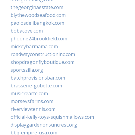
thegeorginaestate.com
blythewoodseafood.com
paolosdelibangkok.com
bobacove.com
phoone24brookfield.com
mickeybarmama.com
roadwayconstructioninc.com
shopdragonflyboutique.com
sportszilla.org
batchprovisionsbar.com
brasserie-gobette.com
musicrearte.com
morseysfarms.com
riverviewtennis.com
official-kelly-toys-squishmallows.com
displaygardenonsuncrest.org
bbq-empire-usa.com