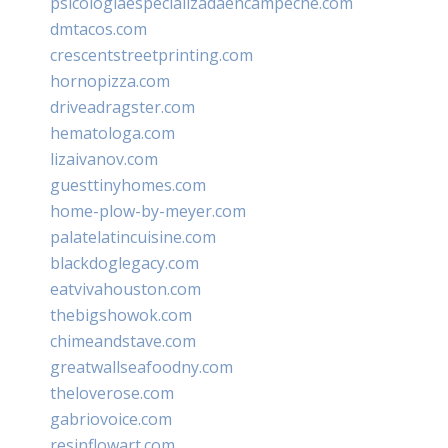
psicologiaespecializadaencampeche.com
dmtacos.com
crescentstreetprinting.com
hornopizza.com
driveadragster.com
hematologa.com
lizaivanov.com
guesttinyhomes.com
home-plow-by-meyer.com
palatelatincuisine.com
blackdoglegacy.com
eatvivahouston.com
thebigshowok.com
chimeandstave.com
greatwallseafoodny.com
theloverose.com
gabriovoice.com
resinflowart.com