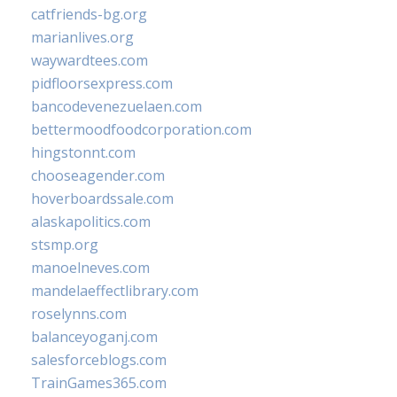
catfriends-bg.org
marianlives.org
waywardtees.com
pidfloorsexpress.com
bancodevenezuelaen.com
bettermoodfoodcorporation.com
hingstonnt.com
chooseagender.com
hoverboardssale.com
alaskapolitics.com
stsmp.org
manoelneves.com
mandelaeffectlibrary.com
roselynns.com
balanceyoganj.com
salesforceblogs.com
TrainGames365.com