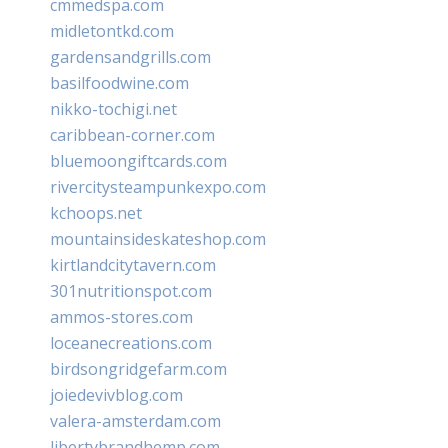
cmmedspa.com
midletontkd.com
gardensandgrills.com
basilfoodwine.com
nikko-tochigi.net
caribbean-corner.com
bluemoongiftcards.com
rivercitysteampunkexpo.com
kchoops.net
mountainsideskateshop.com
kirtlandcitytavern.com
301nutritionspot.com
ammos-stores.com
loceanecreations.com
birdsongridgefarm.com
joiedevivblog.com
valera-amsterdam.com
libertybrandhemp.com