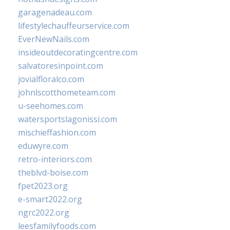
garagenadeau.com
lifestylechauffeurservice.com
EverNewNails.com
insideoutdecoratingcentre.com
salvatoresinpoint.com
jovialfloralco.com
johnlscotthometeam.com
u-seehomes.com
watersportslagonissi.com
mischieffashion.com
eduwyre.com
retro-interiors.com
theblvd-boise.com
fpet2023.org
e-smart2022.org
ngrc2022.org
leesfamilyfoods.com