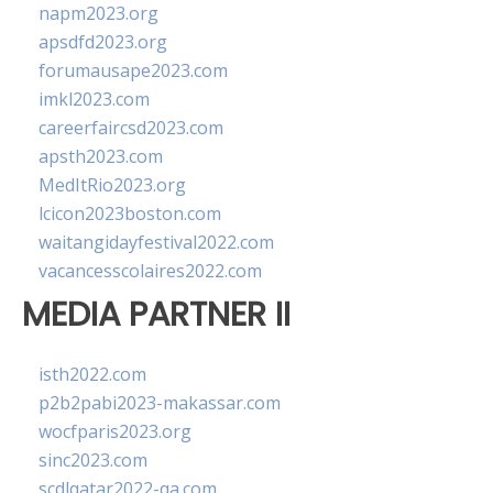
napm2023.org
apsdfd2023.org
forumausape2023.com
imkl2023.com
careerfaircsd2023.com
apsth2023.com
MedItRio2023.org
lcicon2023boston.com
waitangidayfestival2022.com
vacancesscolaires2022.com
MEDIA PARTNER II
isth2022.com
p2b2pabi2023-makassar.com
wocfparis2023.org
sinc2023.com
scdlqatar2022-qa.com