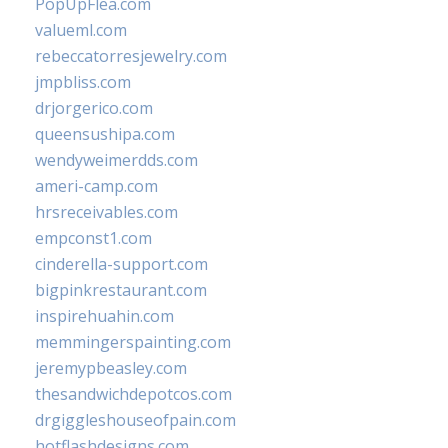
PopUpFlea.com
valueml.com
rebeccatorresjewelry.com
jmpbliss.com
drjorgerico.com
queensushipa.com
wendyweimerdds.com
ameri-camp.com
hrsreceivables.com
empconst1.com
cinderella-support.com
bigpinkrestaurant.com
inspirehuahin.com
memmingerspainting.com
jeremypbeasley.com
thesandwichdepotcos.com
drgiggleshouseofpain.com
hotflashdesigns.com