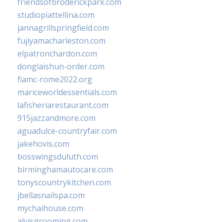
friendsofbroderickpark.com
studiopiattellina.com
jannagrillspringfield.com
fujiyamacharleston.com
elpatronchardon.com
donglaishun-order.com
fiamc-rome2022.org
mariceworldessentials.com
lafisheriarestaurant.com
915jazzandmore.com
aguadulce-countryfair.com
jakehovis.com
bosswingsduluth.com
birminghamautocare.com
tonyscountrykitchen.com
jbellasnailspa.com
mychaihouse.com
alvisgrooming.com