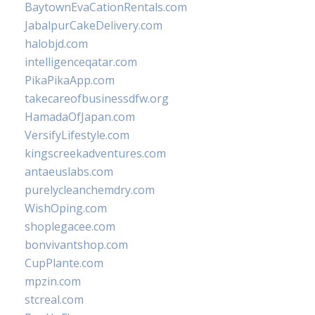
BaytownEvaCationRentals.com
JabalpurCakeDelivery.com
halobjd.com
intelligenceqatar.com
PikaPikaApp.com
takecareofbusinessdfw.org
HamadaOfJapan.com
VersifyLifestyle.com
kingscreekadventures.com
antaeuslabs.com
purelycleanchemdry.com
WishOping.com
shoplegacee.com
bonvivantshop.com
CupPlante.com
mpzin.com
stcreal.com