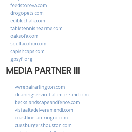
feedstoreva.com
drogopets.com
ediblechalk.com
tabletennisnearme.com
oaksofa.com
soultacohtx.com
capishcaps.com
gpsyfl.org
MEDIA PARTNER III
vwrepairarlington.com
cleaningservicebaltimore-md.com
beckslandscapeandfence.com
vistaaltadelveramendi.com
coastlinecateringnc.com
cuesburgershouston.com