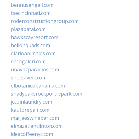
bennusehgall.com
tsecincinnati.com
roderconstructiongroup.com
plazabatai.com
hawkscayresort.com
hellonquads.com
diarioanimales.com
decogaleri.com
unavozparadios.com
shoes-vert.com
elbotanicopanama.com
shadyoaksrockportrvpark.com
jccoinlaundry.com
kautorepair.com
marjaeswinebar.com
elmazatlanclinton.com
ideacoffeenyc.com