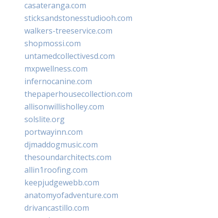
casateranga.com
sticksandstonesstudiooh.com
walkers-treeservice.com
shopmossi.com
untamedcollectivesd.com
mxpwellness.com
infernocanine.com
thepaperhousecollection.com
allisonwillisholley.com
solslite.org
portwayinn.com
djmaddogmusic.com
thesoundarchitects.com
allin1roofing.com
keepjudgewebb.com
anatomyofadventure.com
drivancastillo.com