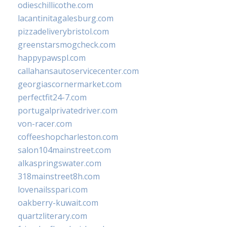
odieschillicothe.com
lacantinitagalesburg.com
pizzadeliverybristol.com
greenstarsmogcheck.com
happypawspl.com
callahansautoservicecenter.com
georgiascornermarket.com
perfectfit24-7.com
portugalprivatedriver.com
von-racer.com
coffeeshopcharleston.com
salon104mainstreet.com
alkaspringswater.com
318mainstreet8h.com
lovenailsspari.com
oakberry-kuwait.com
quartzliterary.com