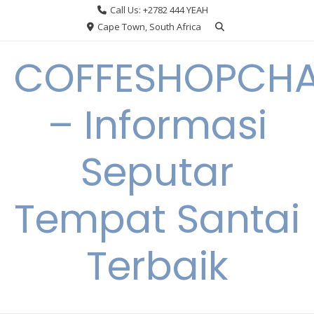
Skip
Call Us: +2782 444 YEAH
to
Cape Town, South Africa
content
COFFESHOPCHA
– Informasi
Seputar
Tempat Santai
Terbaik