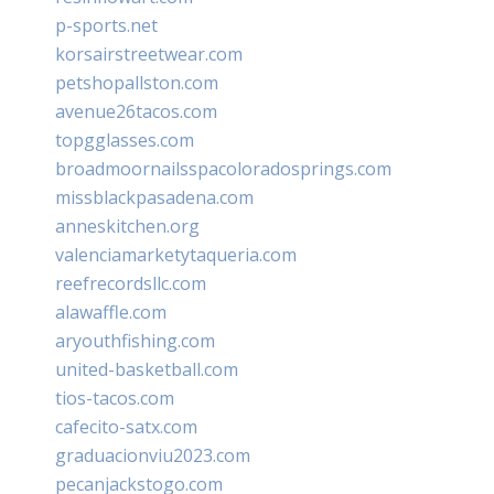
p-sports.net
korsairstreetwear.com
petshopallston.com
avenue26tacos.com
topgglasses.com
broadmoornailsspacoloradosprings.com
missblackpasadena.com
anneskitchen.org
valenciamarketytaqueria.com
reefrecordsllc.com
alawaffle.com
aryouthfishing.com
united-basketball.com
tios-tacos.com
cafecito-satx.com
graduacionviu2023.com
pecanjackstogo.com