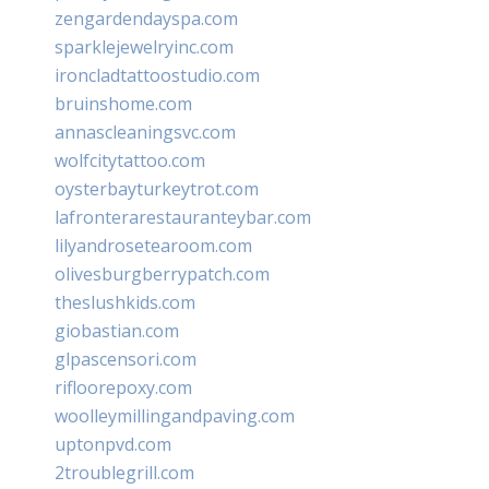
zengardendayspa.com
sparklejewelryinc.com
ironcladtattoostudio.com
bruinshome.com
annascleaningsvc.com
wolfcitytattoo.com
oysterbayturkeytrot.com
lafronterarestauranteybar.com
lilyandrosetearoom.com
olivesburgberrypatch.com
theslushkids.com
giobastian.com
glpascensori.com
rifloorepoxy.com
woolleymillingandpaving.com
uptonpvd.com
2troublegrill.com