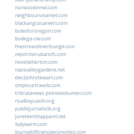
norwoodinnwi.com
neighboursmarket.com
blackanguscareers.com
bolesfororegon.com
bodega-ole.com
thestreamlinerlounge.com
mestrinorubanofc.com
novelatherton.com
nassvalleygardens.net
electjohnstewart.com
omptourtravels.com
tribratanews-polreskebumen.com
rsudbayuasih.org
publikjurnalistik.org
juneteenthapparel.net
italywarm.com
journaloffinanceeconomics.com