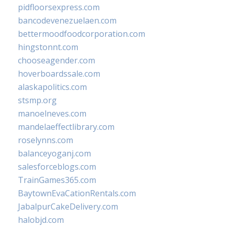
pidfloorsexpress.com
bancodevenezuelaen.com
bettermoodfoodcorporation.com
hingstonnt.com
chooseagender.com
hoverboardssale.com
alaskapolitics.com
stsmp.org
manoelneves.com
mandelaeffectlibrary.com
roselynns.com
balanceyoganj.com
salesforceblogs.com
TrainGames365.com
BaytownEvaCationRentals.com
JabalpurCakeDelivery.com
halobjd.com