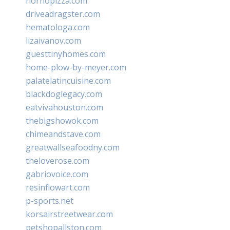
hornopizza.com
driveadragster.com
hematologa.com
lizaivanov.com
guesttinyhomes.com
home-plow-by-meyer.com
palatelatincuisine.com
blackdoglegacy.com
eatvivahouston.com
thebigshowok.com
chimeandstave.com
greatwallseafoodny.com
theloverose.com
gabriovoice.com
resinflowart.com
p-sports.net
korsairstreetwear.com
petshopallston.com