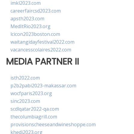
imkl2023.com
careerfaircsd2023.com
apsth2023.com
MedItRio2023.org
lcicon2023boston.com
waitangidayfestival2022.com
vacancesscolaires2022.com
MEDIA PARTNER II
isth2022.com
p2b2pabi2023-makassar.com
wocfparis2023.org
sinc2023.com
scdlqatar2022-qa.com
thecolumbiagrill.com
provisionscheeseandwineshoppe.com
khedi2023.org