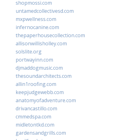
shopmossi.com
untamedcollectivesd.com
mxpwellness.com
infernocanine.com
thepaperhousecollection.com
allisonwillisholley.com
solslite.org
portwayinn.com
djmaddogmusic.com
thesoundarchitects.com
allin1roofing.com
keepjudgewebb.com
anatomyofadventure.com
drivancastillo.com
cmmedspa.com
midletontkd.com
gardensandgrills.com