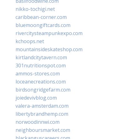
basilfoodwine.com
nikko-tochigi.net
caribbean-corner.com
bluemoongiftcards.com
rivercitysteampunkexpo.com
kchoops.net
mountainsideskateshop.com
kirtlandcitytavern.com
301nutritionspot.com
ammos-stores.com
loceanecreations.com
birdsongridgefarm.com
joiedevivblog.com
valera-amsterdam.com
libertybrandhemp.com
norwoodinnwi.com
neighboursmarket.com
blackanguscareers.com