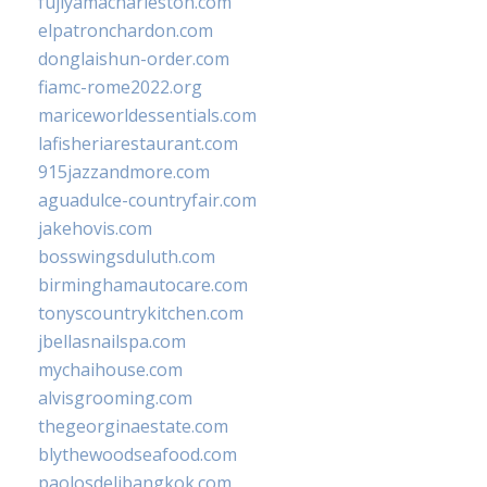
fujiyamacharleston.com
elpatronchardon.com
donglaishun-order.com
fiamc-rome2022.org
mariceworldessentials.com
lafisheriarestaurant.com
915jazzandmore.com
aguadulce-countryfair.com
jakehovis.com
bosswingsduluth.com
birminghamautocare.com
tonyscountrykitchen.com
jbellasnailspa.com
mychaihouse.com
alvisgrooming.com
thegeorginaestate.com
blythewoodseafood.com
paolosdelibangkok.com