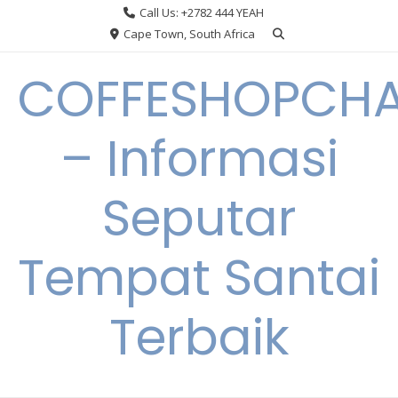
Skip
Call Us: +2782 444 YEAH
to
Cape Town, South Africa
content
COFFESHOPCHA
– Informasi
Seputar
Tempat Santai
Terbaik