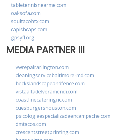
tabletennisnearme.com
oaksofa.com
soultacohtx.com
capishcaps.com
gpsyfl.org
MEDIA PARTNER III
vwrepairarlington.com
cleaningservicebaltimore-md.com
beckslandscapeandfence.com
vistaaltadelveramendi.com
coastlinecateringnc.com
cuesburgershouston.com
psicologiaespecializadaencampeche.com
dmtacos.com
crescentstreetprinting.com