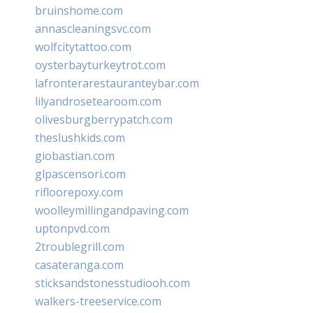
bruinshome.com
annascleaningsvc.com
wolfcitytattoo.com
oysterbayturkeytrot.com
lafronterarestauranteybar.com
lilyandrosetearoom.com
olivesburgberrypatch.com
theslushkids.com
giobastian.com
glpascensori.com
rifloorepoxy.com
woolleymillingandpaving.com
uptonpvd.com
2troublegrill.com
casateranga.com
sticksandstonesstudiooh.com
walkers-treeservice.com