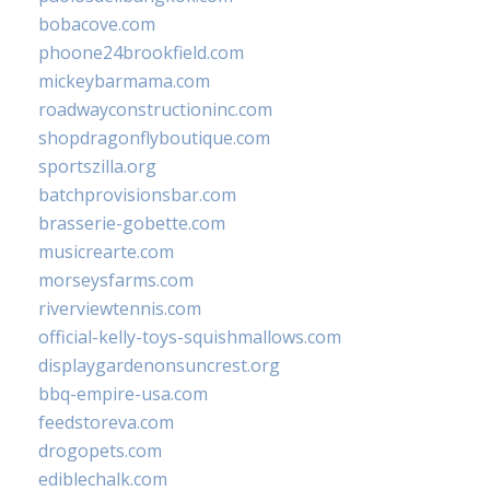
bobacove.com
phoone24brookfield.com
mickeybarmama.com
roadwayconstructioninc.com
shopdragonflyboutique.com
sportszilla.org
batchprovisionsbar.com
brasserie-gobette.com
musicrearte.com
morseysfarms.com
riverviewtennis.com
official-kelly-toys-squishmallows.com
displaygardenonsuncrest.org
bbq-empire-usa.com
feedstoreva.com
drogopets.com
ediblechalk.com