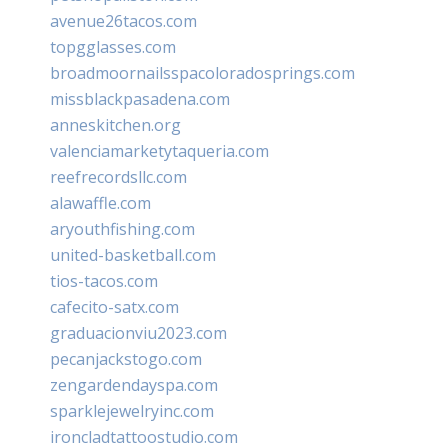
avenue26tacos.com
topgglasses.com
broadmoornailsspacoloradosprings.com
missblackpasadena.com
anneskitchen.org
valenciamarketytaqueria.com
reefrecordsllc.com
alawaffle.com
aryouthfishing.com
united-basketball.com
tios-tacos.com
cafecito-satx.com
graduacionviu2023.com
pecanjackstogo.com
zengardendayspa.com
sparklejewelryinc.com
ironcladtattoostudio.com