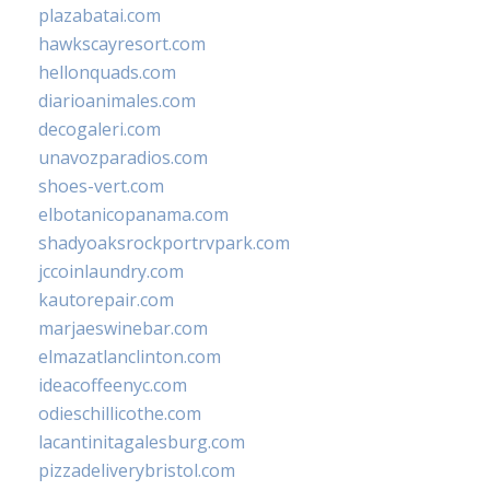
plazabatai.com
hawkscayresort.com
hellonquads.com
diarioanimales.com
decogaleri.com
unavozparadios.com
shoes-vert.com
elbotanicopanama.com
shadyoaksrockportrvpark.com
jccoinlaundry.com
kautorepair.com
marjaeswinebar.com
elmazatlanclinton.com
ideacoffeenyc.com
odieschillicothe.com
lacantinitagalesburg.com
pizzadeliverybristol.com