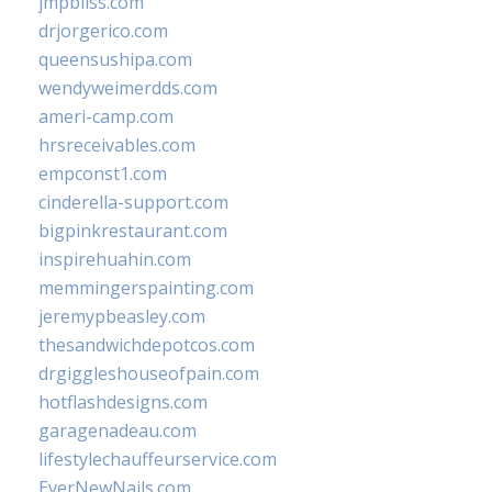
jmpbliss.com
drjorgerico.com
queensushipa.com
wendyweimerdds.com
ameri-camp.com
hrsreceivables.com
empconst1.com
cinderella-support.com
bigpinkrestaurant.com
inspirehuahin.com
memmingerspainting.com
jeremypbeasley.com
thesandwichdepotcos.com
drgiggleshouseofpain.com
hotflashdesigns.com
garagenadeau.com
lifestylechauffeurservice.com
EverNewNails.com