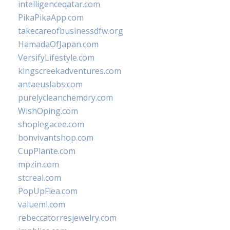
intelligenceqatar.com
PikaPikaApp.com
takecareofbusinessdfw.org
HamadaOfJapan.com
VersifyLifestyle.com
kingscreekadventures.com
antaeuslabs.com
purelycleanchemdry.com
WishOping.com
shoplegacee.com
bonvivantshop.com
CupPlante.com
mpzin.com
stcreal.com
PopUpFlea.com
valueml.com
rebeccatorresjewelry.com