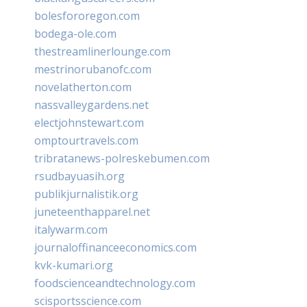
bolesfororegon.com
bodega-ole.com
thestreamlinerlounge.com
mestrinorubanofc.com
novelatherton.com
nassvalleygardens.net
electjohnstewart.com
omptourtravels.com
tribratanews-polreskebumen.com
rsudbayuasih.org
publikjurnalistik.org
juneteenthapparel.net
italywarm.com
journaloffinanceeconomics.com
kvk-kumari.org
foodscienceandtechnology.com
scisportsscience.com