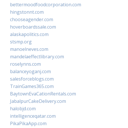
bettermoodfoodcorporation.com
hingstonnt.com
chooseagender.com
hoverboardssale.com
alaskapolitics.com
stsmp.org
manoelneves.com
mandelaeffectlibrary.com
roselynns.com
balanceyoganj.com
salesforceblogs.com
TrainGames365.com
BaytownEvaCationRentals.com
JabalpurCakeDelivery.com
halobjd.com
intelligenceqatar.com
PikaPikaApp.com