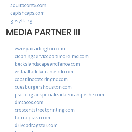
soultacohtx.com
capishcaps.com
gpsyfl.org
MEDIA PARTNER III
vwrepairarlington.com
cleaningservicebaltimore-md.com
beckslandscapeandfence.com
vistaaltadelveramendi.com
coastlinecateringnc.com
cuesburgershouston.com
psicologiaespecializadaencampeche.com
dmtacos.com
crescentstreetprinting.com
hornopizza.com
driveadragster.com