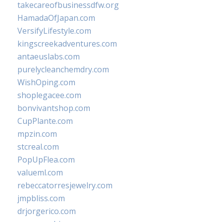
takecareofbusinessdfw.org
HamadaOfJapan.com
VersifyLifestyle.com
kingscreekadventures.com
antaeuslabs.com
purelycleanchemdry.com
WishOping.com
shoplegacee.com
bonvivantshop.com
CupPlante.com
mpzin.com
stcreal.com
PopUpFlea.com
valueml.com
rebeccatorresjewelry.com
jmpbliss.com
drjorgerico.com