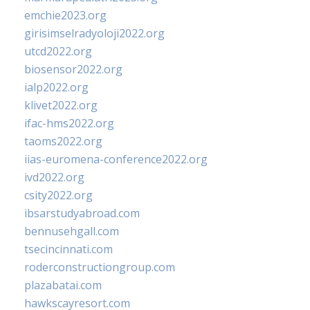
emchie2023.org
girisimselradyoloji2022.org
utcd2022.org
biosensor2022.org
ialp2022.org
klivet2022.org
ifac-hms2022.org
taoms2022.org
iias-euromena-conference2022.org
ivd2022.org
csity2022.org
ibsarstudyabroad.com
bennusehgall.com
tsecincinnati.com
roderconstructiongroup.com
plazabatai.com
hawkscayresort.com