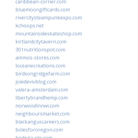
caribbean-corner.com
bluemoongiftcards.com
rivercitysteampunkexpo.com
kchoops.net
mountainsideskateshop.com
kirtlandcitytavern.com
301nutritionspot.com
ammos-stores.com
loceanecreations.com
birdsongridgefarm.com
joiedevivblog.com
valera-amsterdam.com
libertybrandhemp.com
norwoodinnwi.com
neighboursmarket.com
blackanguscareers.com
bolesfororegon.com
bodega-ole.com