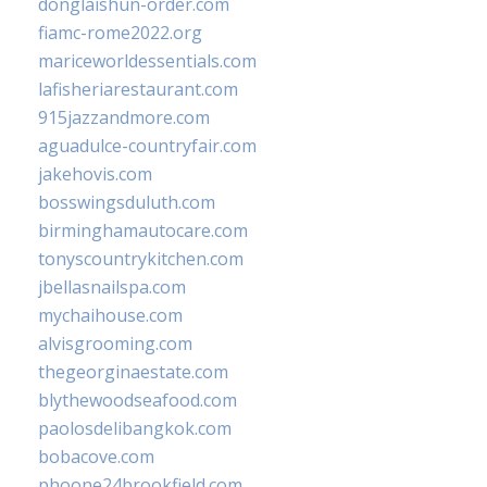
donglaishun-order.com
fiamc-rome2022.org
mariceworldessentials.com
lafisheriarestaurant.com
915jazzandmore.com
aguadulce-countryfair.com
jakehovis.com
bosswingsduluth.com
birminghamautocare.com
tonyscountrykitchen.com
jbellasnailspa.com
mychaihouse.com
alvisgrooming.com
thegeorginaestate.com
blythewoodseafood.com
paolosdelibangkok.com
bobacove.com
phoone24brookfield.com