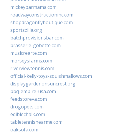
mickeybarmama.com
roadwayconstructioninc.com
shopdragonflyboutique.com
sportszilla.org
batchprovisionsbar.com
brasserie-gobette.com
musicrearte.com
morseysfarms.com
riverviewtennis.com
official-kelly-toys-squishmallows.com
displaygardenonsuncrest.org
bbq-empire-usa.com
feedstoreva.com
drogopets.com
ediblechalk.com
tabletennisnearme.com
oaksofa.com