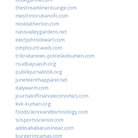
thestreamlinerlounge.com
mestrinorubanofc.com
novelatherton.com
nassvalleygardens.net
electjohnstewart.com
omptourtravels.com
tribratanews-polreskebumen.com
rsudbayuasih.org
publikjurnalistik.org
juneteenthapparel.net
italywarm.com
journaloffinanceeconomics.com
kvk-kumari.org
foodscienceandtechnology.com
scisportsscience.com
addisababacuisineaz.com
burgerimcamas.com