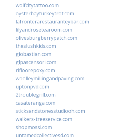
wolfcitytattoo.com
oysterbayturkeytrot.com
lafronterarestauranteybar.com
lilyandrosetearoom.com
olivesburgberrypatch.com
theslushkids.com
giobastian.com
glpascensori.com
rifloorepoxy.com
woolleymillingandpaving.com
uptonpvd.com
2troublegrill.com
casateranga.com
sticksandstonesstudiooh.com
walkers-treeservice.com
shopmossi.com
untamedcollectivesd.com