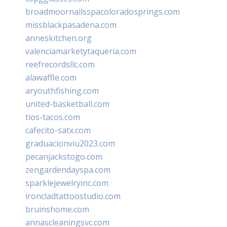
broadmoornailsspacoloradosprings.com
missblackpasadena.com
anneskitchen.org
valenciamarketytaqueria.com
reefrecordsllc.com
alawaffle.com
aryouthfishing.com
united-basketball.com
tios-tacos.com
cafecito-satx.com
graduacionviu2023.com
pecanjackstogo.com
zengardendayspa.com
sparklejewelryinc.com
ironcladtattoostudio.com
bruinshome.com
annascleaningsvc.com