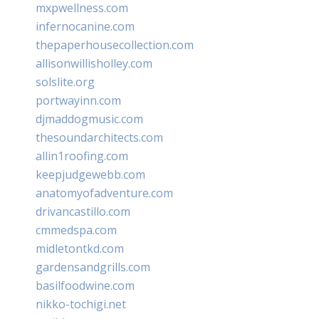
mxpwellness.com
infernocanine.com
thepaperhousecollection.com
allisonwillisholley.com
solslite.org
portwayinn.com
djmaddogmusic.com
thesoundarchitects.com
allin1roofing.com
keepjudgewebb.com
anatomyofadventure.com
drivancastillo.com
cmmedspa.com
midletontkd.com
gardensandgrills.com
basilfoodwine.com
nikko-tochigi.net