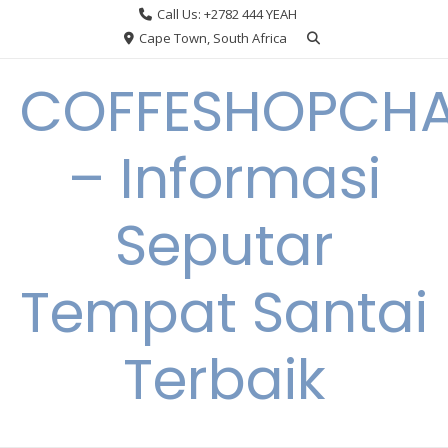
Skip
Call Us: +2782 444 YEAH
to
Cape Town, South Africa
content
COFFESHOPCHA
– Informasi
Seputar
Tempat Santai
Terbaik