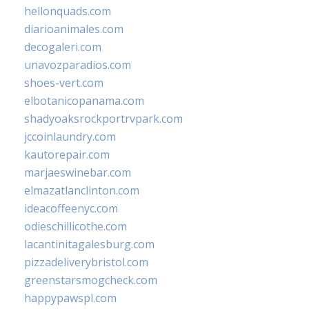
hellonquads.com
diarioanimales.com
decogaleri.com
unavozparadios.com
shoes-vert.com
elbotanicopanama.com
shadyoaksrockportrvpark.com
jccoinlaundry.com
kautorepair.com
marjaeswinebar.com
elmazatlanclinton.com
ideacoffeenyc.com
odieschillicothe.com
lacantinitagalesburg.com
pizzadeliverybristol.com
greenstarsmogcheck.com
happypawspl.com