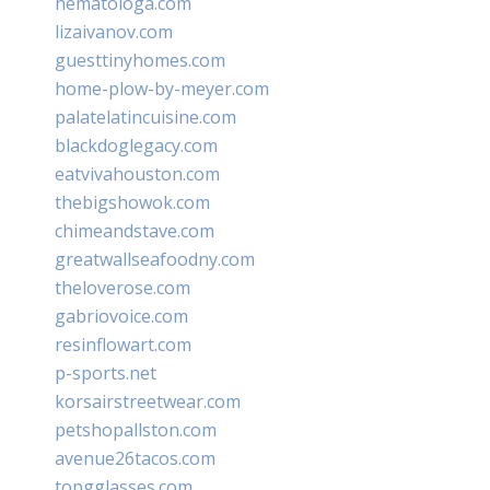
hematologa.com
lizaivanov.com
guesttinyhomes.com
home-plow-by-meyer.com
palatelatincuisine.com
blackdoglegacy.com
eatvivahouston.com
thebigshowok.com
chimeandstave.com
greatwallseafoodny.com
theloverose.com
gabriovoice.com
resinflowart.com
p-sports.net
korsairstreetwear.com
petshopallston.com
avenue26tacos.com
topgglasses.com