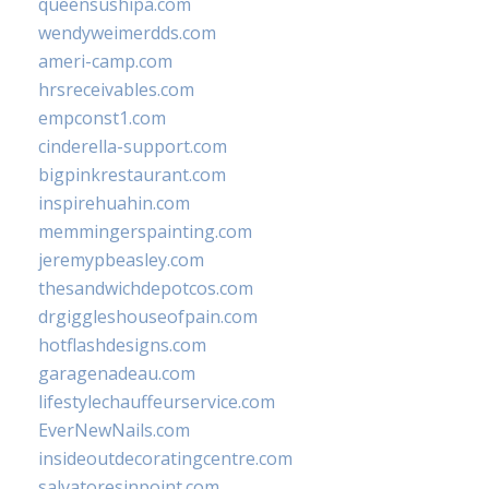
queensushipa.com
wendyweimerdds.com
ameri-camp.com
hrsreceivables.com
empconst1.com
cinderella-support.com
bigpinkrestaurant.com
inspirehuahin.com
memmingerspainting.com
jeremypbeasley.com
thesandwichdepotcos.com
drgiggleshouseofpain.com
hotflashdesigns.com
garagenadeau.com
lifestylechauffeurservice.com
EverNewNails.com
insideoutdecoratingcentre.com
salvatoresinpoint.com