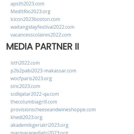
apsth2023.com
MedItRio2023.org
lcicon2023boston.com
waitangidayfestival2022.com
vacancesscolaires2022.com
MEDIA PARTNER II
isth2022.com
p2b2pabi2023-makassar.com
wocfparis2023.org
sinc2023.com
scdlqatar2022-qa.com
thecolumbiagrill.com
provisionscheeseandwineshoppe.com
khedi2023.org
akademikgeriatri2023.org
marmarapediatri2023.org