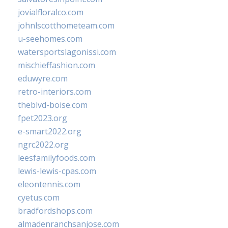
jovialfloralco.com
johnlscotthometeam.com
u-seehomes.com
watersportslagonissi.com
mischieffashion.com
eduwyre.com
retro-interiors.com
theblvd-boise.com
fpet2023.org
e-smart2022.org
ngrc2022.org
leesfamilyfoods.com
lewis-lewis-cpas.com
eleontennis.com
cyetus.com
bradfordshops.com
almadenranchsanjose.com