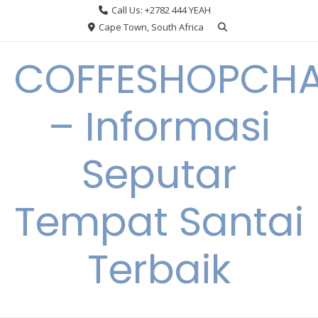
Skip
Call Us: +2782 444 YEAH
to
Cape Town, South Africa
content
COFFESHOPCHA
– Informasi
Seputar
Tempat Santai
Terbaik