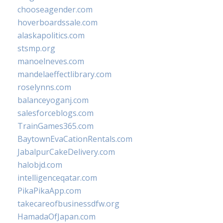
chooseagender.com
hoverboardssale.com
alaskapolitics.com
stsmp.org
manoelneves.com
mandelaeffectlibrary.com
roselynns.com
balanceyoganj.com
salesforceblogs.com
TrainGames365.com
BaytownEvaCationRentals.com
JabalpurCakeDelivery.com
halobjd.com
intelligenceqatar.com
PikaPikaApp.com
takecareofbusinessdfw.org
HamadaOfJapan.com