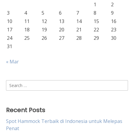
1
2
3
4
5
6
7
8
9
10
11
12
13
14
15
16
17
18
19
20
21
22
23
24
25
26
27
28
29
30
31
« Mar
Search
for:
Recent Posts
Spot Hammock Terbaik di Indonesia untuk Melepas
Penat