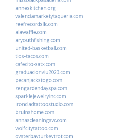
anneskitchen.org
valenciamarketytaqueria.com
reefrecordsllc.com
alawaffle.com
aryouthfishing.com
united-basketball.com
tios-tacos.com
cafecito-satx.com
graduacionviu2023.com
pecanjackstogo.com
zengardendayspa.com
sparklejewelryinc.com
ironcladtattoostudio.com
bruinshome.com
annascleaningsvc.com
wolfcitytattoo.com
oysterbayturkeytrot.com