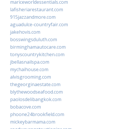
mariceworldessentials.com
lafisheriarestaurant.com
915jazzandmore.com
aguadulce-countryfair.com
jakehovis.com
bosswingsduluth.com
birminghamautocare.com
tonyscountrykitchen.com
jbellasnailspa.com
mychaihouse.com
alvisgrooming.com
thegeorginaestate.com
blythewoodseafood.com
paolosdelibangkok.com
bobacove.com
phoone24brookfield.com
mickeybarmama.com