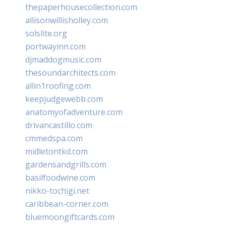
thepaperhousecollection.com
allisonwillisholley.com
solslite.org
portwayinn.com
djmaddogmusic.com
thesoundarchitects.com
allin1roofing.com
keepjudgewebb.com
anatomyofadventure.com
drivancastillo.com
cmmedspa.com
midletontkd.com
gardensandgrills.com
basilfoodwine.com
nikko-tochigi.net
caribbean-corner.com
bluemoongiftcards.com