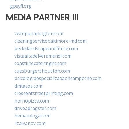
gpsyfl.org
MEDIA PARTNER III
vwrepairarlington.com
cleaningservicebaltimore-md.com
beckslandscapeandfence.com
vistaaltadelveramendi.com
coastlinecateringnc.com
cuesburgershouston.com
psicologiaespecializadaencampeche.com
dmtacos.com
crescentstreetprinting.com
hornopizza.com
driveadragster.com
hematologa.com
lizaivanov.com