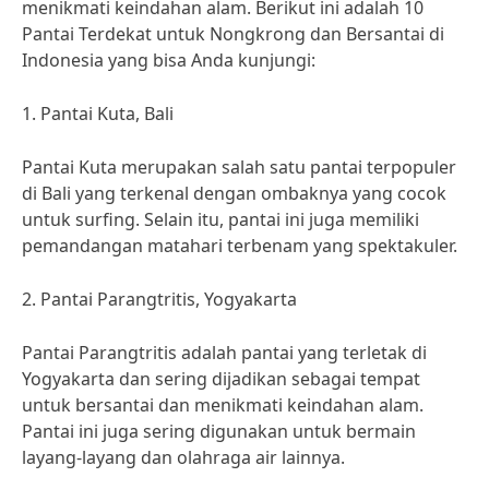
menikmati keindahan alam. Berikut ini adalah 10
Pantai Terdekat untuk Nongkrong dan Bersantai di
Indonesia yang bisa Anda kunjungi:
1. Pantai Kuta, Bali
Pantai Kuta merupakan salah satu pantai terpopuler
di Bali yang terkenal dengan ombaknya yang cocok
untuk surfing. Selain itu, pantai ini juga memiliki
pemandangan matahari terbenam yang spektakuler.
2. Pantai Parangtritis, Yogyakarta
Pantai Parangtritis adalah pantai yang terletak di
Yogyakarta dan sering dijadikan sebagai tempat
untuk bersantai dan menikmati keindahan alam.
Pantai ini juga sering digunakan untuk bermain
layang-layang dan olahraga air lainnya.