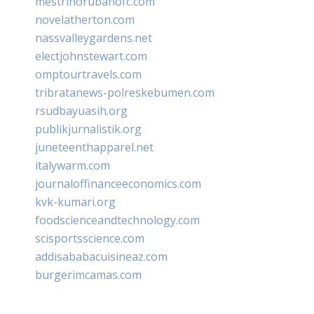
mestrinorubanofc.com
novelatherton.com
nassvalleygardens.net
electjohnstewart.com
omptourtravels.com
tribratanews-polreskebumen.com
rsudbayuasih.org
publikjurnalistik.org
juneteenthapparel.net
italywarm.com
journaloffinanceeconomics.com
kvk-kumari.org
foodscienceandtechnology.com
scisportsscience.com
addisababacuisineaz.com
burgerimcamas.com