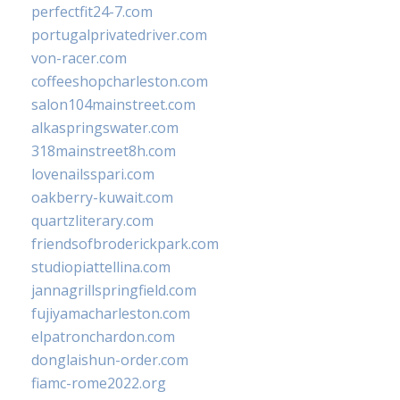
perfectfit24-7.com
portugalprivatedriver.com
von-racer.com
coffeeshopcharleston.com
salon104mainstreet.com
alkaspringswater.com
318mainstreet8h.com
lovenailsspari.com
oakberry-kuwait.com
quartzliterary.com
friendsofbroderickpark.com
studiopiattellina.com
jannagrillspringfield.com
fujiyamacharleston.com
elpatronchardon.com
donglaishun-order.com
fiamc-rome2022.org