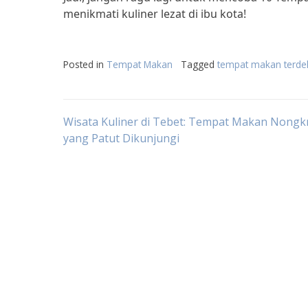
menikmati kuliner lezat di ibu kota!
Posted in
Tempat Makan
Tagged
tempat makan terde
Post
Wisata Kuliner di Tebet: Tempat Makan Nong
yang Patut Dikunjungi
navigation