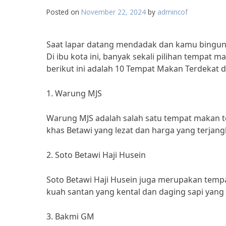
Posted on
November 22, 2024
by
admincof
Saat lapar datang mendadak dan kamu bingung
Di ibu kota ini, banyak sekali pilihan tempat
berikut ini adalah 10 Tempat Makan Terdekat d
1. Warung MJS
Warung MJS adalah salah satu tempat makan te
khas Betawi yang lezat dan harga yang terjangk
2. Soto Betawi Haji Husein
Soto Betawi Haji Husein juga merupakan temp
kuah santan yang kental dan daging sapi yang 
3. Bakmi GM