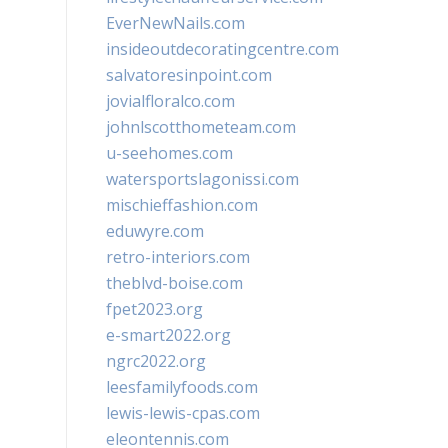
EverNewNails.com
insideoutdecoratingcentre.com
salvatoresinpoint.com
jovialfloralco.com
johnlscotthometeam.com
u-seehomes.com
watersportslagonissi.com
mischieffashion.com
eduwyre.com
retro-interiors.com
theblvd-boise.com
fpet2023.org
e-smart2022.org
ngrc2022.org
leesfamilyfoods.com
lewis-lewis-cpas.com
eleontennis.com