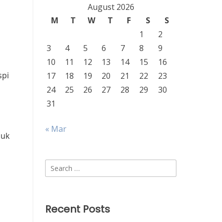
August 2026
M
T
W
T
F
S
S
1
2
3
4
5
6
7
8
9
10
11
12
13
14
15
16
spi
17
18
19
20
21
22
23
24
25
26
27
28
29
30
31
« Mar
duk
Search
for:
g
Recent Posts