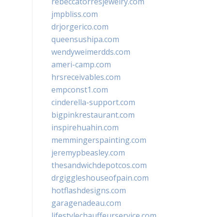
rebeccatorresjewelry.com
jmpbliss.com
drjorgerico.com
queensushipa.com
wendyweimerdds.com
ameri-camp.com
hrsreceivables.com
empconst1.com
cinderella-support.com
bigpinkrestaurant.com
inspirehuahin.com
memmingerspainting.com
jeremypbeasley.com
thesandwichdepotcos.com
drgiggleshouseofpain.com
hotflashdesigns.com
garagenadeau.com
lifestylechauffeurservice.com