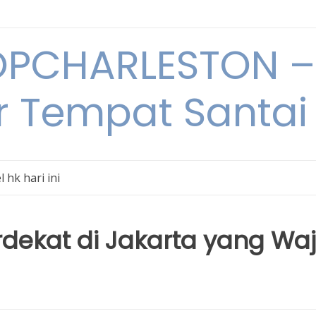
PCHARLESTON – 
r Tempat Santai 
l hk hari ini
dekat di Jakarta yang Waj