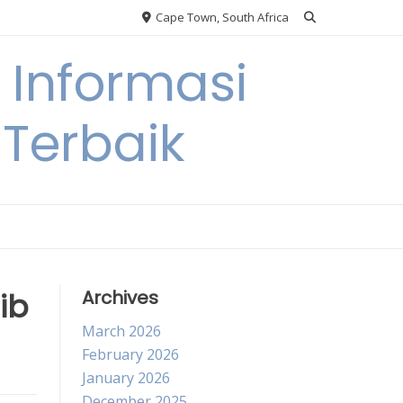
Cape Town, South Africa
Informasi
Terbaik
ib
Archives
March 2026
February 2026
January 2026
December 2025