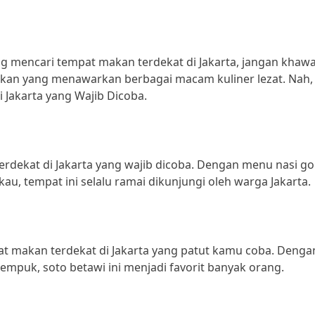
 mencari tempat makan terdekat di Jakarta, jangan khawat
 makan yang menawarkan berbagai macam kuliner lezat. Nah,
i Jakarta yang Wajib Dicoba.
rdekat di Jakarta yang wajib dicoba. Dengan menu nasi g
au, tempat ini selalu ramai dikunjungi oleh warga Jakarta.
at makan terdekat di Jakarta yang patut kamu coba. Denga
empuk, soto betawi ini menjadi favorit banyak orang.