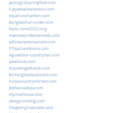
jannagrillspringfield.com
fujiyamacharleston.com
elpatronchardon.com
donglaishun-order.com
fiamc-rome2022.org
mariceworldessentials.com
lafisheriarestaurant.com
915jazzandmore.com
aguadulce-countryfair.com
jakehovis.com
bosswingsduluth.com
birminghamautocare.com
tonyscountrykitchen.com
jbellasnailspa.com
mychaihouse.com
alvisgrooming.com
thegeorginaestate.com