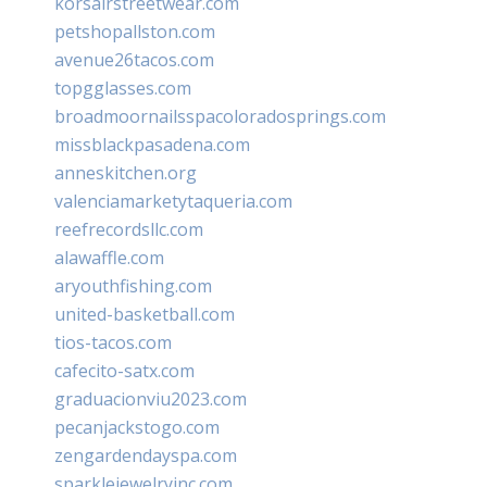
korsairstreetwear.com
petshopallston.com
avenue26tacos.com
topgglasses.com
broadmoornailsspacoloradosprings.com
missblackpasadena.com
anneskitchen.org
valenciamarketytaqueria.com
reefrecordsllc.com
alawaffle.com
aryouthfishing.com
united-basketball.com
tios-tacos.com
cafecito-satx.com
graduacionviu2023.com
pecanjackstogo.com
zengardendayspa.com
sparklejewelryinc.com