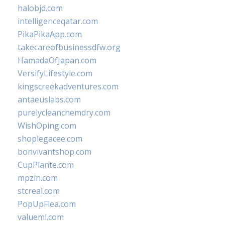
halobjd.com
intelligenceqatar.com
PikaPikaApp.com
takecareofbusinessdfw.org
HamadaOfJapan.com
VersifyLifestyle.com
kingscreekadventures.com
antaeuslabs.com
purelycleanchemdry.com
WishOping.com
shoplegacee.com
bonvivantshop.com
CupPlante.com
mpzin.com
stcreal.com
PopUpFlea.com
valueml.com