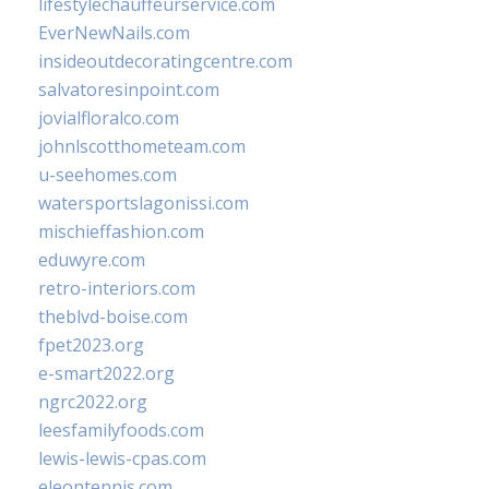
lifestylechauffeurservice.com
EverNewNails.com
insideoutdecoratingcentre.com
salvatoresinpoint.com
jovialfloralco.com
johnlscotthometeam.com
u-seehomes.com
watersportslagonissi.com
mischieffashion.com
eduwyre.com
retro-interiors.com
theblvd-boise.com
fpet2023.org
e-smart2022.org
ngrc2022.org
leesfamilyfoods.com
lewis-lewis-cpas.com
eleontennis.com