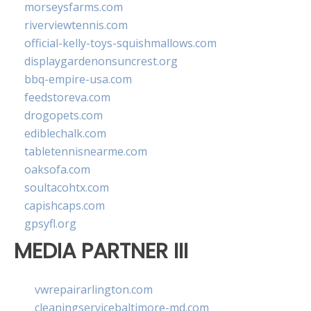
morseysfarms.com
riverviewtennis.com
official-kelly-toys-squishmallows.com
displaygardenonsuncrest.org
bbq-empire-usa.com
feedstoreva.com
drogopets.com
ediblechalk.com
tabletennisnearme.com
oaksofa.com
soultacohtx.com
capishcaps.com
gpsyfl.org
MEDIA PARTNER III
vwrepairarlington.com
cleaningservicebaltimore-md.com