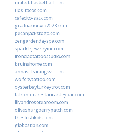
united-basketball.com
tios-tacos.com
cafecito-satx.com
graduacionviu2023.com
pecanjackstogo.com
zengardendayspa.com
sparklejewelryinc.com
ironcladtattoostudio.com
bruinshome.com
annascleaningsvc.com
wolfcitytattoo.com
oysterbayturkeytrot.com
lafronterarestauranteybar.com
lilyandrosetearoom.com
olivesburgberrypatch.com
theslushkids.com
giobastian.com