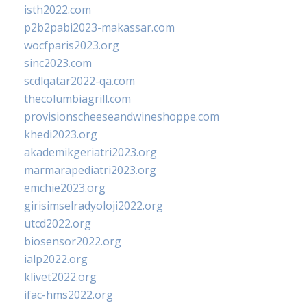
isth2022.com
p2b2pabi2023-makassar.com
wocfparis2023.org
sinc2023.com
scdlqatar2022-qa.com
thecolumbiagrill.com
provisionscheeseandwineshoppe.com
khedi2023.org
akademikgeriatri2023.org
marmarapediatri2023.org
emchie2023.org
girisimselradyoloji2022.org
utcd2022.org
biosensor2022.org
ialp2022.org
klivet2022.org
ifac-hms2022.org