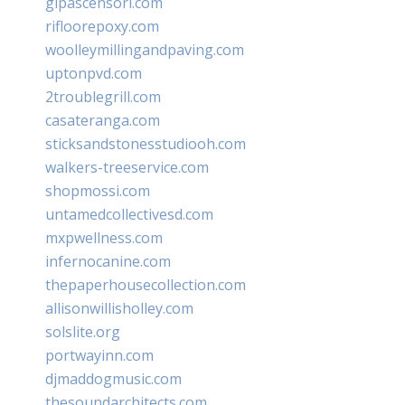
glpascensori.com
rifloorepoxy.com
woolleymillingandpaving.com
uptonpvd.com
2troublegrill.com
casateranga.com
sticksandstonesstudiooh.com
walkers-treeservice.com
shopmossi.com
untamedcollectivesd.com
mxpwellness.com
infernocanine.com
thepaperhousecollection.com
allisonwillisholley.com
solslite.org
portwayinn.com
djmaddogmusic.com
thesoundarchitects.com