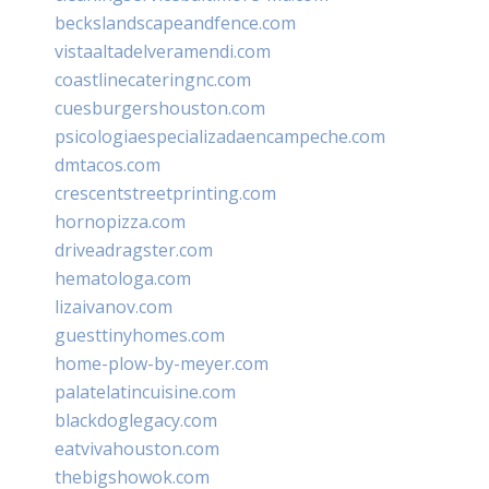
beckslandscapeandfence.com
vistaaltadelveramendi.com
coastlinecateringnc.com
cuesburgershouston.com
psicologiaespecializadaencampeche.com
dmtacos.com
crescentstreetprinting.com
hornopizza.com
driveadragster.com
hematologa.com
lizaivanov.com
guesttinyhomes.com
home-plow-by-meyer.com
palatelatincuisine.com
blackdoglegacy.com
eatvivahouston.com
thebigshowok.com