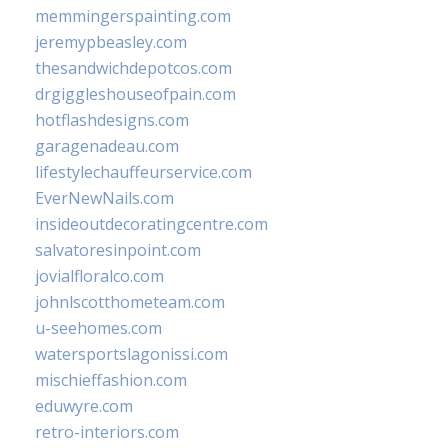
memmingerspainting.com
jeremypbeasley.com
thesandwichdepotcos.com
drgiggleshouseofpain.com
hotflashdesigns.com
garagenadeau.com
lifestylechauffeurservice.com
EverNewNails.com
insideoutdecoratingcentre.com
salvatoresinpoint.com
jovialfloralco.com
johnlscotthometeam.com
u-seehomes.com
watersportslagonissi.com
mischieffashion.com
eduwyre.com
retro-interiors.com