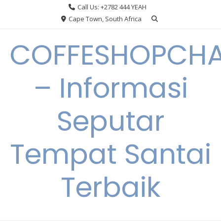
Skip
Call Us: +2782 444 YEAH
to
Cape Town, South Africa
content
COFFESHOPCHA
– Informasi
Seputar
Tempat Santai
Terbaik