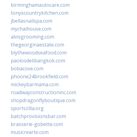
birminghamautocare.com
tonyscountrykitchen.com
jbellasnailspa.com
mychaihouse.com
alvisgrooming.com
thegeorginaestate.com
blythewoodseafood.com
paolosdelibangkok.com
bobacove.com
phoone24brookfield.com
mickeybarmama.com
roadwayconstructioninc.com
shopdragonflyboutique.com
sportszilla.org
batchprovisionsbar.com
brasserie-gobette.com
musicrearte.com