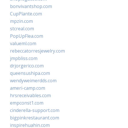
bonvivantshop.com
CupPlante.com
mpzin.com
stcreal.com
PopUpFlea.com
valueml.com
rebeccatorresjewelry.com
jmpbliss.com
drjorgerico.com
queensushipa.com
wendyweimerdds.com
ameri-camp.com
hrsreceivables.com
empconst1.com
cinderella-support.com
bigpinkrestaurant.com
inspirehuahin.com