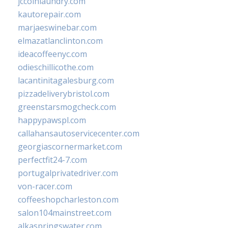
jccoinlaundry.com
kautorepair.com
marjaeswinebar.com
elmazatlanclinton.com
ideacoffeenyc.com
odieschillicothe.com
lacantinitagalesburg.com
pizzadeliverybristol.com
greenstarsmogcheck.com
happypawspl.com
callahansautoservicecenter.com
georgiascornermarket.com
perfectfit24-7.com
portugalprivatedriver.com
von-racer.com
coffeeshopcharleston.com
salon104mainstreet.com
alkaspringswater.com