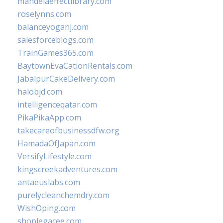
mandelaeffectlibrary.com
roselynns.com
balanceyoganj.com
salesforceblogs.com
TrainGames365.com
BaytownEvaCationRentals.com
JabalpurCakeDelivery.com
halobjd.com
intelligenceqatar.com
PikaPikaApp.com
takecareofbusinessdfw.org
HamadaOfJapan.com
VersifyLifestyle.com
kingscreekadventures.com
antaeuslabs.com
purelycleanchemdry.com
WishOping.com
shoplegacee.com