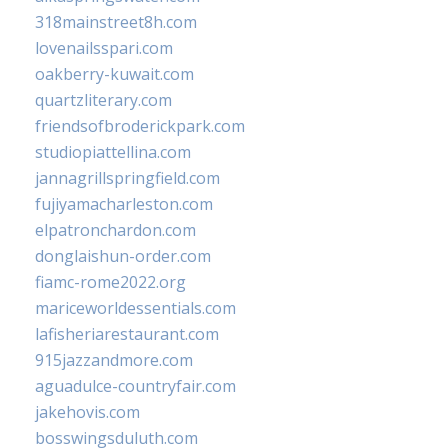
318mainstreet8h.com
lovenailsspari.com
oakberry-kuwait.com
quartzliterary.com
friendsofbroderickpark.com
studiopiattellina.com
jannagrillspringfield.com
fujiyamacharleston.com
elpatronchardon.com
donglaishun-order.com
fiamc-rome2022.org
mariceworldessentials.com
lafisheriarestaurant.com
915jazzandmore.com
aguadulce-countryfair.com
jakehovis.com
bosswingsduluth.com