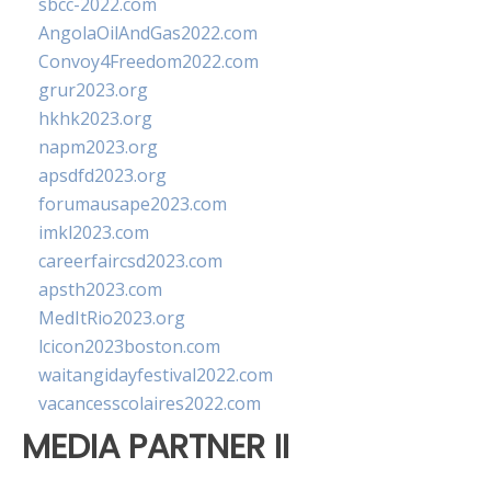
sbcc-2022.com
AngolaOilAndGas2022.com
Convoy4Freedom2022.com
grur2023.org
hkhk2023.org
napm2023.org
apsdfd2023.org
forumausape2023.com
imkl2023.com
careerfaircsd2023.com
apsth2023.com
MedItRio2023.org
lcicon2023boston.com
waitangidayfestival2022.com
vacancesscolaires2022.com
MEDIA PARTNER II