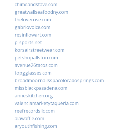
chimeandstave.com
greatwallseafoodny.com
theloverose.com
gabriovoice.com
resinflowart.com
p-sports.net
korsairstreetwear.com
petshopallston.com
avenue26tacos.com
topgglasses.com
broadmoornailsspacoloradosprings.com
missblackpasadena.com
anneskitchen.org
valenciamarketytaqueria.com
reefrecordsllc.com
alawaffle.com
aryouthfishing.com