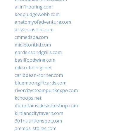
allin1roofing.com
keepjudgewebb.com
anatomyofadventure.com
drivancastillo.com
cmmedspa.com
midletontkd.com
gardensandgrills.com
basilfoodwine.com
nikko-tochigi.net
caribbean-corner.com
bluemoongiftcards.com
rivercitysteampunkexpo.com
kchoops.net
mountainsideskateshop.com
kirtlandcitytavern.com
301nutritionspot.com
ammos-stores.com