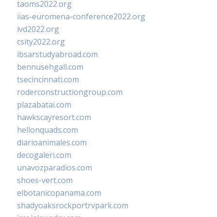
taoms2022.org
iias-euromena-conference2022.org
ivd2022.org
csity2022.org
ibsarstudyabroad.com
bennusehgall.com
tsecincinnati.com
roderconstructiongroup.com
plazabatai.com
hawkscayresort.com
hellonquads.com
diarioanimales.com
decogaleri.com
unavozparadios.com
shoes-vert.com
elbotanicopanama.com
shadyoaksrockportrvpark.com