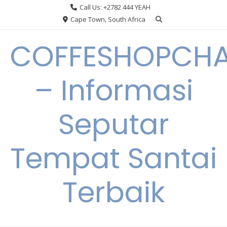
Skip
Call Us: +2782 444 YEAH
to
Cape Town, South Africa
content
COFFESHOPCHA
– Informasi
Seputar
Tempat Santai
Terbaik