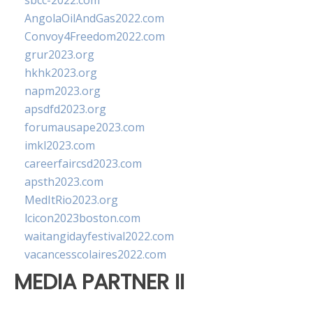
sbcc-2022.com
AngolaOilAndGas2022.com
Convoy4Freedom2022.com
grur2023.org
hkhk2023.org
napm2023.org
apsdfd2023.org
forumausape2023.com
imkl2023.com
careerfaircsd2023.com
apsth2023.com
MedItRio2023.org
lcicon2023boston.com
waitangidayfestival2022.com
vacancesscolaires2022.com
MEDIA PARTNER II