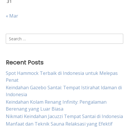
31
« Mar
Search
for:
Recent Posts
Spot Hammock Terbaik di Indonesia untuk Melepas
Penat
Keindahan Gazebo Santai: Tempat Istirahat Idaman di
Indonesia
Keindahan Kolam Renang Infinity: Pengalaman
Berenang yang Luar Biasa
Nikmati Keindahan Jacuzzi Tempat Santai di Indonesia
Manfaat dan Teknik Sauna Relaksasi yang Efektif