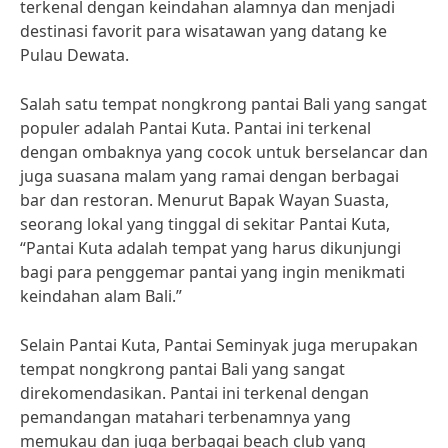
terkenal dengan keindahan alamnya dan menjadi
destinasi favorit para wisatawan yang datang ke
Pulau Dewata.
Salah satu tempat nongkrong pantai Bali yang sangat
populer adalah Pantai Kuta. Pantai ini terkenal
dengan ombaknya yang cocok untuk berselancar dan
juga suasana malam yang ramai dengan berbagai
bar dan restoran. Menurut Bapak Wayan Suasta,
seorang lokal yang tinggal di sekitar Pantai Kuta,
“Pantai Kuta adalah tempat yang harus dikunjungi
bagi para penggemar pantai yang ingin menikmati
keindahan alam Bali.”
Selain Pantai Kuta, Pantai Seminyak juga merupakan
tempat nongkrong pantai Bali yang sangat
direkomendasikan. Pantai ini terkenal dengan
pemandangan matahari terbenamnya yang
memukau dan juga berbagai beach club yang