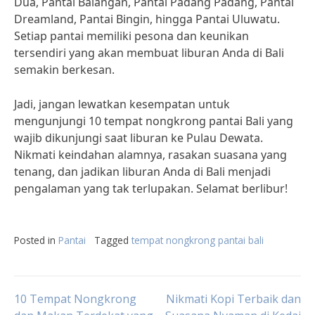
Dua, Pantai Balangan, Pantai Padang Padang, Pantai
Dreamland, Pantai Bingin, hingga Pantai Uluwatu.
Setiap pantai memiliki pesona dan keunikan
tersendiri yang akan membuat liburan Anda di Bali
semakin berkesan.
Jadi, jangan lewatkan kesempatan untuk
mengunjungi 10 tempat nongkrong pantai Bali yang
wajib dikunjungi saat liburan ke Pulau Dewata.
Nikmati keindahan alamnya, rasakan suasana yang
tenang, dan jadikan liburan Anda di Bali menjadi
pengalaman yang tak terlupakan. Selamat berlibur!
Posted in
Pantai
Tagged
tempat nongkrong pantai bali
Post
10 Tempat Nongkrong
Nikmati Kopi Terbaik dan