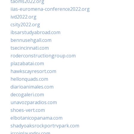
taoms2022.org
iias-euromena-conference2022.org
ivd2022.org
csity2022.org
ibsarstudyabroad.com
bennusehgall.com
tsecincinnati.com
roderconstructiongroup.com
plazabatai.com
hawkscayresort.com
hellonquads.com
diarioanimales.com
decogaleri.com
unavozparadios.com
shoes-vert.com
elbotanicopanama.com
shadyoaksrockportrvpark.com
jccoinlaundry.com