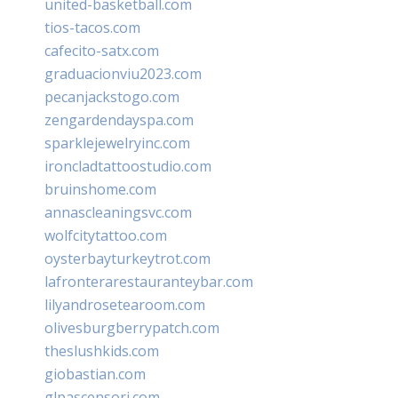
united-basketball.com
tios-tacos.com
cafecito-satx.com
graduacionviu2023.com
pecanjackstogo.com
zengardendayspa.com
sparklejewelryinc.com
ironcladtattoostudio.com
bruinshome.com
annascleaningsvc.com
wolfcitytattoo.com
oysterbayturkeytrot.com
lafronterarestauranteybar.com
lilyandrosetearoom.com
olivesburgberrypatch.com
theslushkids.com
giobastian.com
glpascensori.com