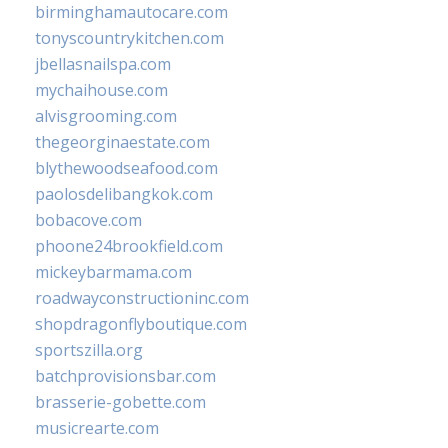
birminghamautocare.com
tonyscountrykitchen.com
jbellasnailspa.com
mychaihouse.com
alvisgrooming.com
thegeorginaestate.com
blythewoodseafood.com
paolosdelibangkok.com
bobacove.com
phoone24brookfield.com
mickeybarmama.com
roadwayconstructioninc.com
shopdragonflyboutique.com
sportszilla.org
batchprovisionsbar.com
brasserie-gobette.com
musicrearte.com