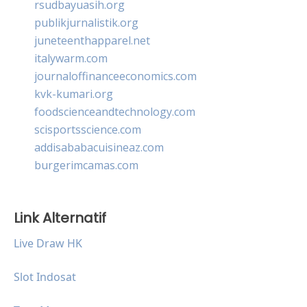
rsudbayuasih.org
publikjurnalistik.org
juneteenthapparel.net
italywarm.com
journaloffinanceeconomics.com
kvk-kumari.org
foodscienceandtechnology.com
scisportsscience.com
addisababacuisineaz.com
burgerimcamas.com
Link Alternatif
Live Draw HK
Slot Indosat