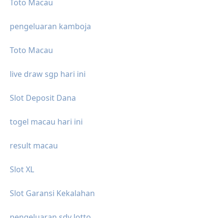
Toto Macau
pengeluaran kamboja
Toto Macau
live draw sgp hari ini
Slot Deposit Dana
togel macau hari ini
result macau
Slot XL
Slot Garansi Kekalahan
pengeluaran sdy lotto