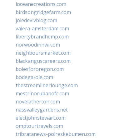
loceanecreations.com
birdsongridgefarm.com
joiedevivblog.com
valera-amsterdam.com
libertybrandhemp.com
norwoodinnwi.com
neighboursmarket.com
blackanguscareers.com
bolesfororegon.com
bodega-ole.com
thestreamlinerlounge.com
mestrinorubanofc.com
novelatherton.com
nassvalleygardens.net
electjohnstewart.com
omptourtravels.com
tribratanews-polreskebumen.com