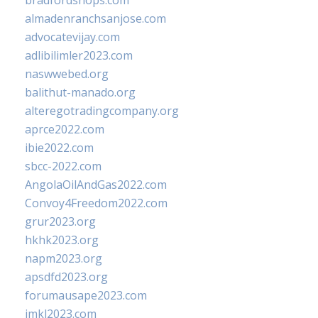
bradfordshops.com
almadenranchsanjose.com
advocatevijay.com
adlibilimler2023.com
naswwebed.org
balithut-manado.org
alteregotradingcompany.org
aprce2022.com
ibie2022.com
sbcc-2022.com
AngolaOilAndGas2022.com
Convoy4Freedom2022.com
grur2023.org
hkhk2023.org
napm2023.org
apsdfd2023.org
forumausape2023.com
imkl2023.com