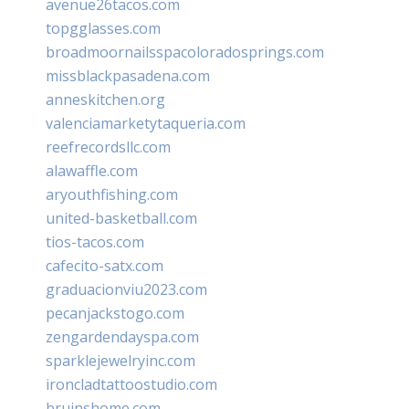
avenue26tacos.com
topgglasses.com
broadmoornailsspacoloradosprings.com
missblackpasadena.com
anneskitchen.org
valenciamarketytaqueria.com
reefrecordsllc.com
alawaffle.com
aryouthfishing.com
united-basketball.com
tios-tacos.com
cafecito-satx.com
graduacionviu2023.com
pecanjackstogo.com
zengardendayspa.com
sparklejewelryinc.com
ironcladtattoostudio.com
bruinshome.com