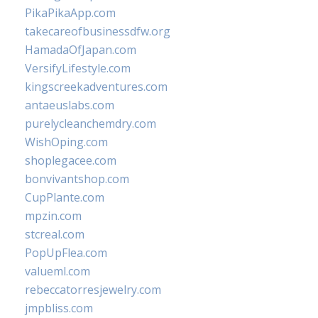
PikaPikaApp.com
takecareofbusinessdfw.org
HamadaOfJapan.com
VersifyLifestyle.com
kingscreekadventures.com
antaeuslabs.com
purelycleanchemdry.com
WishOping.com
shoplegacee.com
bonvivantshop.com
CupPlante.com
mpzin.com
stcreal.com
PopUpFlea.com
valueml.com
rebeccatorresjewelry.com
jmpbliss.com