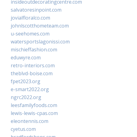
insideoutdecoratingcentre.com
salvatoresinpoint.com
jovialfloralco.com
johnlscotthometeam.com
u-seehomes.com
watersportslagonissi.com
mischieffashion.com
eduwyre.com
retro-interiors.com
theblvd-boise.com
fpet2023.org
e-smart2022.org
ngrc2022.org
leesfamilyfoods.com
lewis-lewis-cpas.com
eleontennis.com
cyetus.com