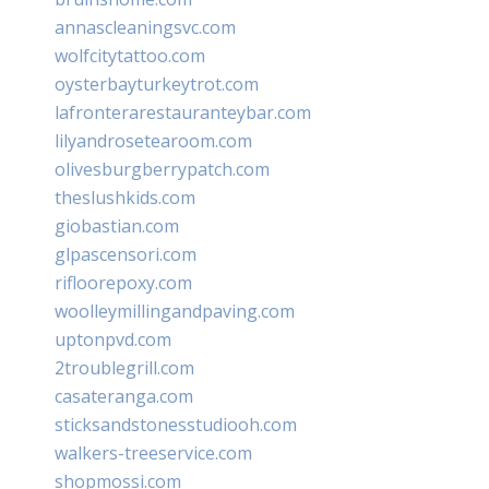
annascleaningsvc.com
wolfcitytattoo.com
oysterbayturkeytrot.com
lafronterarestauranteybar.com
lilyandrosetearoom.com
olivesburgberrypatch.com
theslushkids.com
giobastian.com
glpascensori.com
rifloorepoxy.com
woolleymillingandpaving.com
uptonpvd.com
2troublegrill.com
casateranga.com
sticksandstonesstudiooh.com
walkers-treeservice.com
shopmossi.com