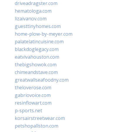
driveadragster.com
hematologa.com
lizaivanov.com
guesttinyhomes.com
home-plow-by-meyer.com
palatelatincuisine.com
blackdoglegacy.com
eatvivahouston.com
thebigshowok.com
chimeandstave.com
greatwallseafoodny.com
theloverose.com
gabriovoice.com
resinflowart.com
p-sports.net
korsairstreetwear.com
petshopallston.com