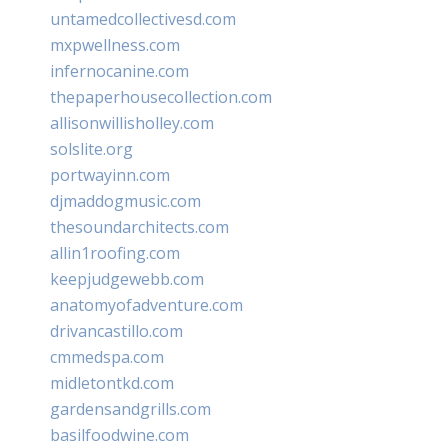
untamedcollectivesd.com
mxpwellness.com
infernocanine.com
thepaperhousecollection.com
allisonwillisholley.com
solslite.org
portwayinn.com
djmaddogmusic.com
thesoundarchitects.com
allin1roofing.com
keepjudgewebb.com
anatomyofadventure.com
drivancastillo.com
cmmedspa.com
midletontkd.com
gardensandgrills.com
basilfoodwine.com