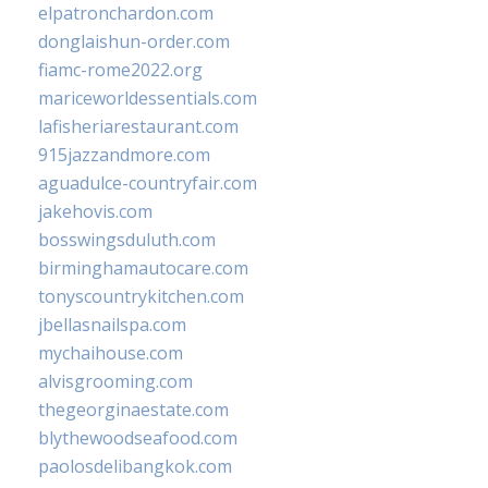
elpatronchardon.com
donglaishun-order.com
fiamc-rome2022.org
mariceworldessentials.com
lafisheriarestaurant.com
915jazzandmore.com
aguadulce-countryfair.com
jakehovis.com
bosswingsduluth.com
birminghamautocare.com
tonyscountrykitchen.com
jbellasnailspa.com
mychaihouse.com
alvisgrooming.com
thegeorginaestate.com
blythewoodseafood.com
paolosdelibangkok.com