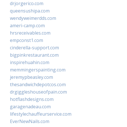
drjorgerico.com
queensushipa.com
wendyweimerdds.com
ameri-camp.com
hrsreceivables.com
empconst1.com
cinderella-support.com
bigpinkrestaurant.com
inspirehuahin.com
memmingerspainting.com
jeremypbeasley.com
thesandwichdepotcos.com
drgiggleshouseofpain.com
hotflashdesigns.com
garagenadeau.com
lifestylechauffeurservice.com
EverNewNails.com