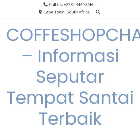
Skip
Call Us: +2782 444 YEAH
to
Cape Town, South Africa
content
COFFESHOPCHA
– Informasi
Seputar
Tempat Santai
Terbaik