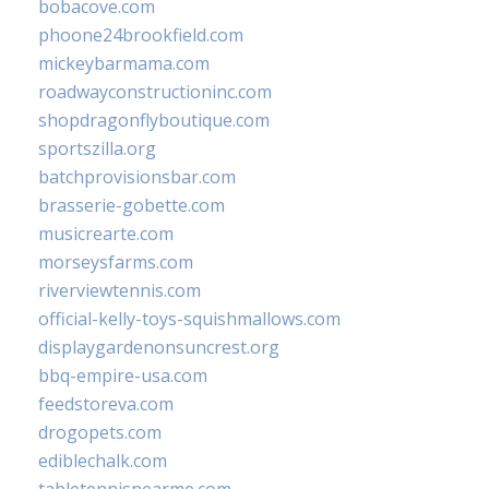
bobacove.com
phoone24brookfield.com
mickeybarmama.com
roadwayconstructioninc.com
shopdragonflyboutique.com
sportszilla.org
batchprovisionsbar.com
brasserie-gobette.com
musicrearte.com
morseysfarms.com
riverviewtennis.com
official-kelly-toys-squishmallows.com
displaygardenonsuncrest.org
bbq-empire-usa.com
feedstoreva.com
drogopets.com
ediblechalk.com