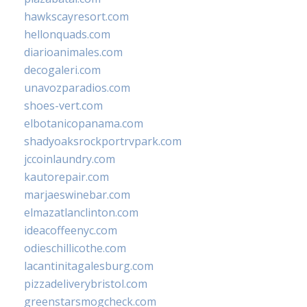
hawkscayresort.com
hellonquads.com
diarioanimales.com
decogaleri.com
unavozparadios.com
shoes-vert.com
elbotanicopanama.com
shadyoaksrockportrvpark.com
jccoinlaundry.com
kautorepair.com
marjaeswinebar.com
elmazatlanclinton.com
ideacoffeenyc.com
odieschillicothe.com
lacantinitagalesburg.com
pizzadeliverybristol.com
greenstarsmogcheck.com