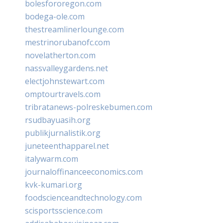
bolesfororegon.com
bodega-ole.com
thestreamlinerlounge.com
mestrinorubanofc.com
novelatherton.com
nassvalleygardens.net
electjohnstewart.com
omptourtravels.com
tribratanews-polreskebumen.com
rsudbayuasih.org
publikjurnalistik.org
juneteenthapparel.net
italywarm.com
journaloffinanceeconomics.com
kvk-kumari.org
foodscienceandtechnology.com
scisportsscience.com