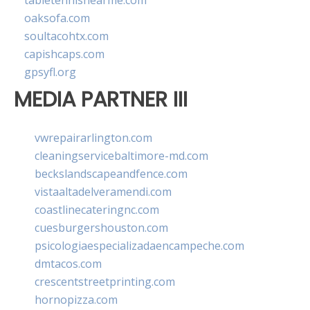
tabletennisnearme.com
oaksofa.com
soultacohtx.com
capishcaps.com
gpsyfl.org
MEDIA PARTNER III
vwrepairarlington.com
cleaningservicebaltimore-md.com
beckslandscapeandfence.com
vistaaltadelveramendi.com
coastlinecateringnc.com
cuesburgershouston.com
psicologiaespecializadaencampeche.com
dmtacos.com
crescentstreetprinting.com
hornopizza.com