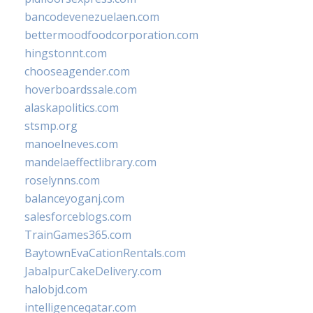
bancodevenezuelaen.com
bettermoodfoodcorporation.com
hingstonnt.com
chooseagender.com
hoverboardssale.com
alaskapolitics.com
stsmp.org
manoelneves.com
mandelaeffectlibrary.com
roselynns.com
balanceyoganj.com
salesforceblogs.com
TrainGames365.com
BaytownEvaCationRentals.com
JabalpurCakeDelivery.com
halobjd.com
intelligenceqatar.com