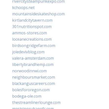
rivercitysteampunkexpo.com
kchoops.net
mountainsideskateshop.com
kirtlandcitytavern.com
301nutritionspot.com
ammos-stores.com
loceanecreations.com
birdsongridgefarm.com
joiedevivblog.com
valera-amsterdam.com
libertybrandhemp.com
norwoodinnwi.com
neighboursmarket.com
blackanguscareers.com
bolesfororegon.com
bodega-ole.com
thestreamlinerlounge.com
mestrinorubanofc.com