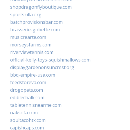
shopdragonflyboutique.com
sportszilla.org
batchprovisionsbar.com
brasserie-gobette.com
musicrearte.com
morseysfarms.com
riverviewtennis.com
official-kelly-toys-squishmallows.com
displaygardenonsuncrest.org
bbq-empire-usa.com
feedstoreva.com
drogopets.com
ediblechalk.com
tabletennisnearme.com
oaksofa.com
soultacohtx.com
capishcaps.com