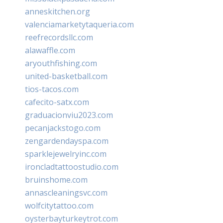
anneskitchen.org
valenciamarketytaqueria.com
reefrecordsllc.com
alawaffle.com
aryouthfishing.com
united-basketball.com
tios-tacos.com
cafecito-satx.com
graduacionviu2023.com
pecanjackstogo.com
zengardendayspa.com
sparklejewelryinc.com
ironcladtattoostudio.com
bruinshome.com
annascleaningsvc.com
wolfcitytattoo.com
oysterbayturkeytrot.com