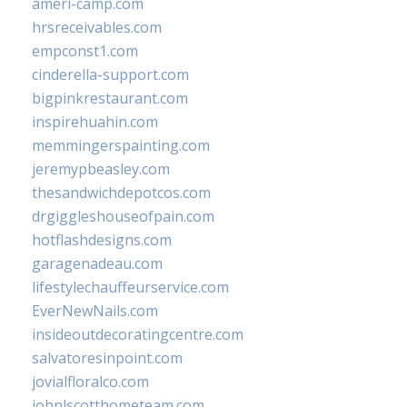
ameri-camp.com
hrsreceivables.com
empconst1.com
cinderella-support.com
bigpinkrestaurant.com
inspirehuahin.com
memmingerspainting.com
jeremypbeasley.com
thesandwichdepotcos.com
drgiggleshouseofpain.com
hotflashdesigns.com
garagenadeau.com
lifestylechauffeurservice.com
EverNewNails.com
insideoutdecoratingcentre.com
salvatoresinpoint.com
jovialfloralco.com
johnlscotthometeam.com