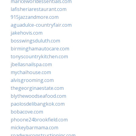
mariceworldessentials.com
lafisheriarestaurant.com
915jazzandmore.com
aguadulce-countryfair.com
jakehovis.com
bosswingsduluth.com
birminghamautocare.com
tonyscountrykitchen.com
jbellasnailspa.com
mychaihouse.com
alvisgrooming.com
thegeorginaestate.com
blythewoodseafood.com
paolosdelibangkok.com
bobacove.com
phoone24brookfield.com
mickeybarmama.com
roadwayconstructioninc.com