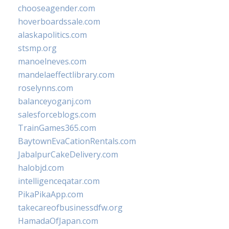
chooseagender.com
hoverboardssale.com
alaskapolitics.com
stsmp.org
manoelneves.com
mandelaeffectlibrary.com
roselynns.com
balanceyoganj.com
salesforceblogs.com
TrainGames365.com
BaytownEvaCationRentals.com
JabalpurCakeDelivery.com
halobjd.com
intelligenceqatar.com
PikaPikaApp.com
takecareofbusinessdfw.org
HamadaOfJapan.com