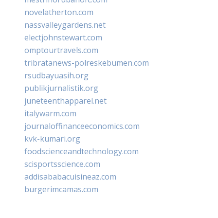
novelatherton.com
nassvalleygardens.net
electjohnstewart.com
omptourtravels.com
tribratanews-polreskebumen.com
rsudbayuasih.org
publikjurnalistik.org
juneteenthapparel.net
italywarm.com
journaloffinanceeconomics.com
kvk-kumari.org
foodscienceandtechnology.com
scisportsscience.com
addisababacuisineaz.com
burgerimcamas.com