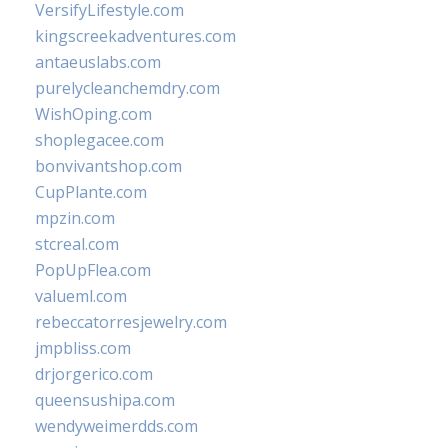
VersifyLifestyle.com
kingscreekadventures.com
antaeuslabs.com
purelycleanchemdry.com
WishOping.com
shoplegacee.com
bonvivantshop.com
CupPlante.com
mpzin.com
stcreal.com
PopUpFlea.com
valueml.com
rebeccatorresjewelry.com
jmpbliss.com
drjorgerico.com
queensushipa.com
wendyweimerdds.com