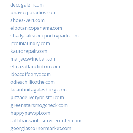
decogaleri.com
unavozparadios.com
shoes-vert.com
elbotanicopanama.com
shadyoaksrockportrvpark.com
jccoinlaundry.com
kautorepair.com
marjaeswinebar.com
elmazatlanclinton.com
ideacoffeenyc.com
odieschillicothe.com
lacantinitagalesburg.com
pizzadeliverybristol.com
greenstarsmogcheck.com
happypawspl.com
callahansautoservicecenter.com
georgiascornermarket.com