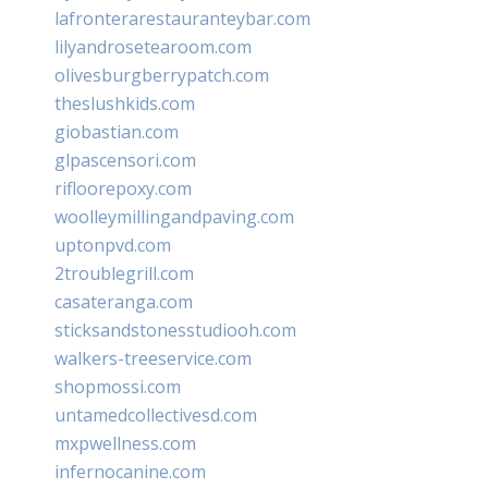
lafronterarestauranteybar.com
lilyandrosetearoom.com
olivesburgberrypatch.com
theslushkids.com
giobastian.com
glpascensori.com
rifloorepoxy.com
woolleymillingandpaving.com
uptonpvd.com
2troublegrill.com
casateranga.com
sticksandstonesstudiooh.com
walkers-treeservice.com
shopmossi.com
untamedcollectivesd.com
mxpwellness.com
infernocanine.com