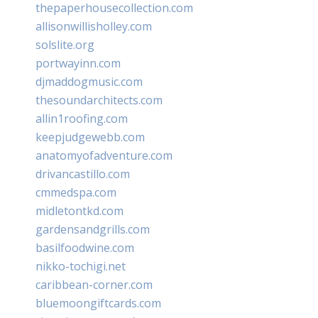
thepaperhousecollection.com
allisonwillisholley.com
solslite.org
portwayinn.com
djmaddogmusic.com
thesoundarchitects.com
allin1roofing.com
keepjudgewebb.com
anatomyofadventure.com
drivancastillo.com
cmmedspa.com
midletontkd.com
gardensandgrills.com
basilfoodwine.com
nikko-tochigi.net
caribbean-corner.com
bluemoongiftcards.com