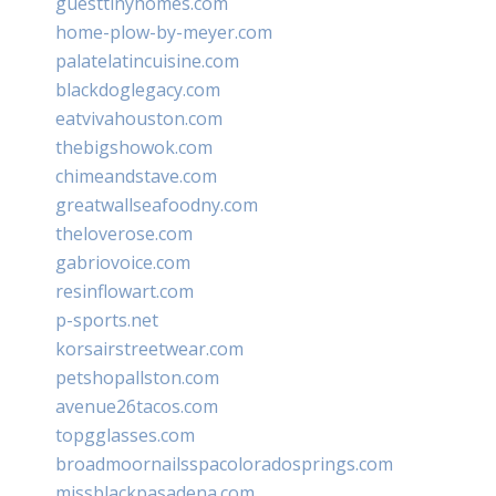
guesttinyhomes.com
home-plow-by-meyer.com
palatelatincuisine.com
blackdoglegacy.com
eatvivahouston.com
thebigshowok.com
chimeandstave.com
greatwallseafoodny.com
theloverose.com
gabriovoice.com
resinflowart.com
p-sports.net
korsairstreetwear.com
petshopallston.com
avenue26tacos.com
topgglasses.com
broadmoornailsspacoloradosprings.com
missblackpasadena.com