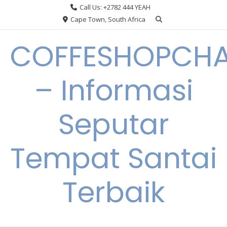
Skip
Call Us: +2782 444 YEAH
to
Cape Town, South Africa
content
COFFESHOPCHA
– Informasi
Seputar
Tempat Santai
Terbaik