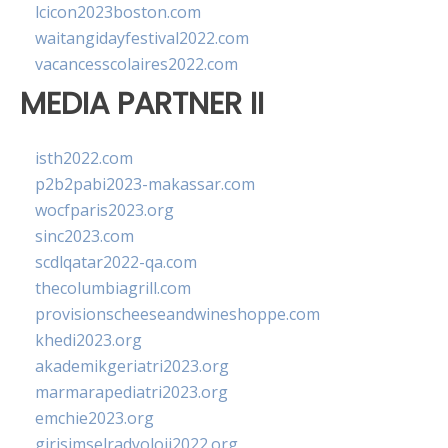
lcicon2023boston.com
waitangidayfestival2022.com
vacancesscolaires2022.com
MEDIA PARTNER II
isth2022.com
p2b2pabi2023-makassar.com
wocfparis2023.org
sinc2023.com
scdlqatar2022-qa.com
thecolumbiagrill.com
provisionscheeseandwineshoppe.com
khedi2023.org
akademikgeriatri2023.org
marmarapediatri2023.org
emchie2023.org
girisimselradyoloji2022.org