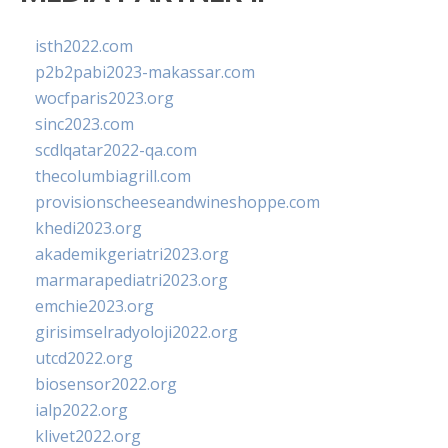
isth2022.com
p2b2pabi2023-makassar.com
wocfparis2023.org
sinc2023.com
scdlqatar2022-qa.com
thecolumbiagrill.com
provisionscheeseandwineshoppe.com
khedi2023.org
akademikgeriatri2023.org
marmarapediatri2023.org
emchie2023.org
girisimselradyoloji2022.org
utcd2022.org
biosensor2022.org
ialp2022.org
klivet2022.org