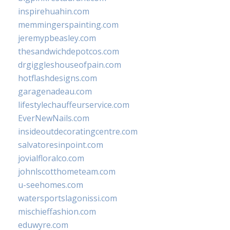
inspirehuahin.com
memmingerspainting.com
jeremypbeasley.com
thesandwichdepotcos.com
drgiggleshouseofpain.com
hotflashdesigns.com
garagenadeau.com
lifestylechauffeurservice.com
EverNewNails.com
insideoutdecoratingcentre.com
salvatoresinpoint.com
jovialfloralco.com
johnlscotthometeam.com
u-seehomes.com
watersportslagonissi.com
mischieffashion.com
eduwyre.com