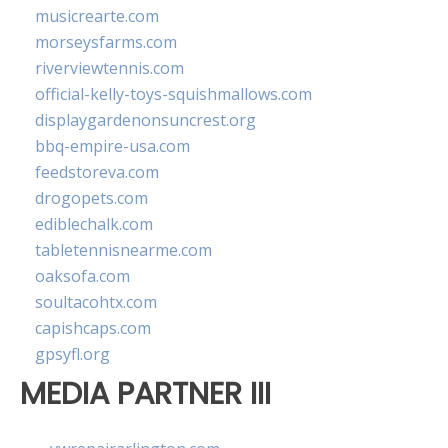
musicrearte.com
morseysfarms.com
riverviewtennis.com
official-kelly-toys-squishmallows.com
displaygardenonsuncrest.org
bbq-empire-usa.com
feedstoreva.com
drogopets.com
ediblechalk.com
tabletennisnearme.com
oaksofa.com
soultacohtx.com
capishcaps.com
gpsyfl.org
MEDIA PARTNER III