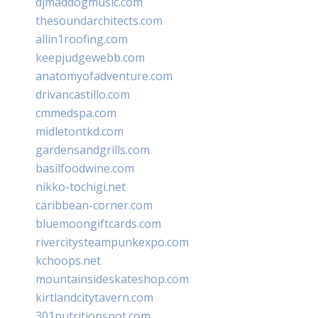
djmaddogmusic.com
thesoundarchitects.com
allin1roofing.com
keepjudgewebb.com
anatomyofadventure.com
drivancastillo.com
cmmedspa.com
midletontkd.com
gardensandgrills.com
basilfoodwine.com
nikko-tochigi.net
caribbean-corner.com
bluemoongiftcards.com
rivercitysteampunkexpo.com
kchoops.net
mountainsideskateshop.com
kirtlandcitytavern.com
301nutritionspot.com