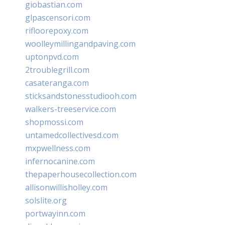
giobastian.com
glpascensori.com
rifloorepoxy.com
woolleymillingandpaving.com
uptonpvd.com
2troublegrill.com
casateranga.com
sticksandstonesstudiooh.com
walkers-treeservice.com
shopmossi.com
untamedcollectivesd.com
mxpwellness.com
infernocanine.com
thepaperhousecollection.com
allisonwillisholley.com
solslite.org
portwayinn.com