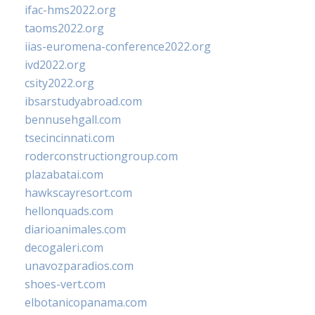
ifac-hms2022.org
taoms2022.org
iias-euromena-conference2022.org
ivd2022.org
csity2022.org
ibsarstudyabroad.com
bennusehgall.com
tsecincinnati.com
roderconstructiongroup.com
plazabatai.com
hawkscayresort.com
hellonquads.com
diarioanimales.com
decogaleri.com
unavozparadios.com
shoes-vert.com
elbotanicopanama.com