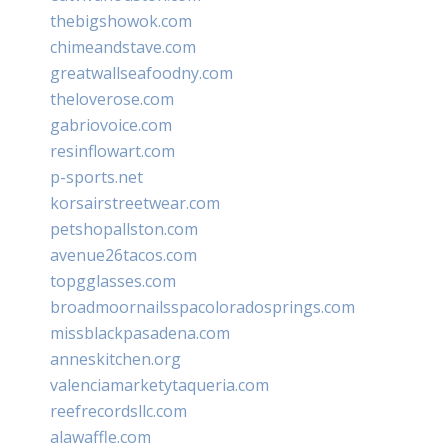
thebigshowok.com
chimeandstave.com
greatwallseafoodny.com
theloverose.com
gabriovoice.com
resinflowart.com
p-sports.net
korsairstreetwear.com
petshopallston.com
avenue26tacos.com
topgglasses.com
broadmoornailsspacoloradosprings.com
missblackpasadena.com
anneskitchen.org
valenciamarketytaqueria.com
reefrecordsllc.com
alawaffle.com