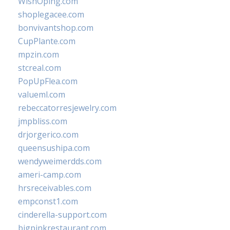
WishOping.com
shoplegacee.com
bonvivantshop.com
CupPlante.com
mpzin.com
stcreal.com
PopUpFlea.com
valueml.com
rebeccatorresjewelry.com
jmpbliss.com
drjorgerico.com
queensushipa.com
wendyweimerdds.com
ameri-camp.com
hrsreceivables.com
empconst1.com
cinderella-support.com
bigpinkrestaurant.com