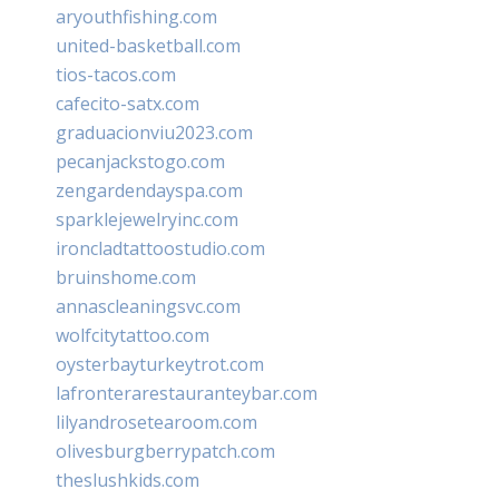
aryouthfishing.com
united-basketball.com
tios-tacos.com
cafecito-satx.com
graduacionviu2023.com
pecanjackstogo.com
zengardendayspa.com
sparklejewelryinc.com
ironcladtattoostudio.com
bruinshome.com
annascleaningsvc.com
wolfcitytattoo.com
oysterbayturkeytrot.com
lafronterarestauranteybar.com
lilyandrosetearoom.com
olivesburgberrypatch.com
theslushkids.com