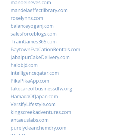
manoelneves.com
mandelaeffectlibrary.com
roselynns.com
balanceyoganj.com
salesforceblogs.com
TrainGames365.com
BaytownEvaCationRentals.com
JabalpurCakeDelivery.com
halobjd.com
intelligenceqatar.com
PikaPikaApp.com
takecareofbusinessdfw.org
HamadaOfJapan.com
VersifyLifestyle.com
kingscreekadventures.com
antaeuslabs.com
purelycleanchemdry.com