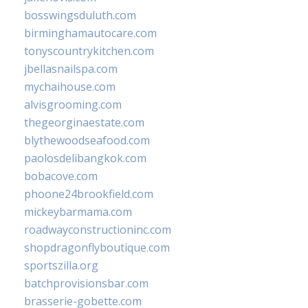
bosswingsduluth.com
birminghamautocare.com
tonyscountrykitchen.com
jbellasnailspa.com
mychaihouse.com
alvisgrooming.com
thegeorginaestate.com
blythewoodseafood.com
paolosdelibangkok.com
bobacove.com
phoone24brookfield.com
mickeybarmama.com
roadwayconstructioninc.com
shopdragonflyboutique.com
sportszilla.org
batchprovisionsbar.com
brasserie-gobette.com