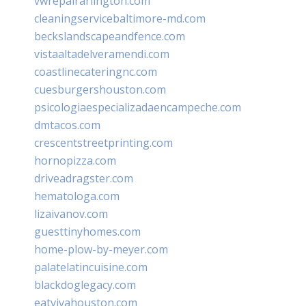
vwrepairarlington.com
cleaningservicebaltimore-md.com
beckslandscapeandfence.com
vistaaltadelveramendi.com
coastlinecateringnc.com
cuesburgershouston.com
psicologiaespecializadaencampeche.com
dmtacos.com
crescentstreetprinting.com
hornopizza.com
driveadragster.com
hematologa.com
lizaivanov.com
guesttinyhomes.com
home-plow-by-meyer.com
palatelatincuisine.com
blackdoglegacy.com
eatvivahouston.com