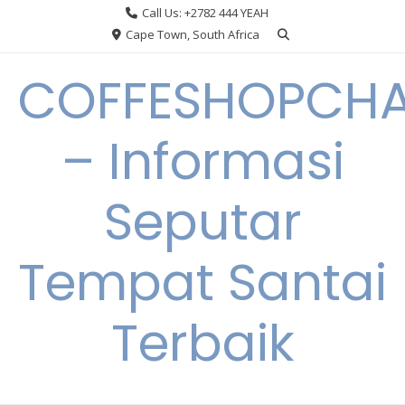
Skip
Call Us: +2782 444 YEAH
to
Cape Town, South Africa
content
COFFESHOPCHA
– Informasi
Seputar
Tempat Santai
Terbaik