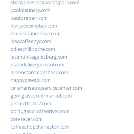
shadyoaksrockportrvpark.com
jccoinlaundry.com
kautorepair.com
marjaeswinebar.com
elmazatlanclinton.com
ideacoffeenyc.com
odieschillicothe.com
lacantinitagalesburg.com
pizzadeliverybristol.com
greenstarsmogcheck.com
happypawspl.com
callahansautoservicecenter.com
georgiascornermarket.com
perfectfit24-7.com
portugalprivatedriver.com
von-racer.com
coffeeshopcharleston.com