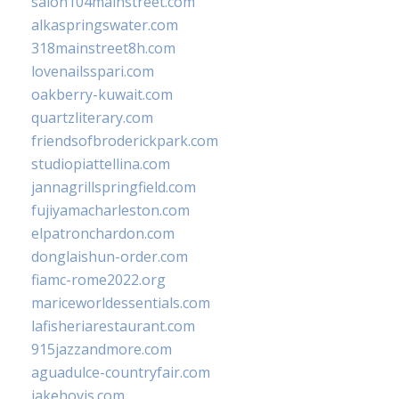
salon104mainstreet.com
alkaspringswater.com
318mainstreet8h.com
lovenailsspari.com
oakberry-kuwait.com
quartzliterary.com
friendsofbroderickpark.com
studiopiattellina.com
jannagrillspringfield.com
fujiyamacharleston.com
elpatronchardon.com
donglaishun-order.com
fiamc-rome2022.org
mariceworldessentials.com
lafisheriarestaurant.com
915jazzandmore.com
aguadulce-countryfair.com
jakehovis.com