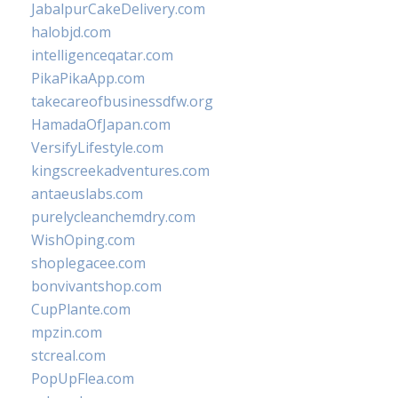
JabalpurCakeDelivery.com
halobjd.com
intelligenceqatar.com
PikaPikaApp.com
takecareofbusinessdfw.org
HamadaOfJapan.com
VersifyLifestyle.com
kingscreekadventures.com
antaeuslabs.com
purelycleanchemdry.com
WishOping.com
shoplegacee.com
bonvivantshop.com
CupPlante.com
mpzin.com
stcreal.com
PopUpFlea.com