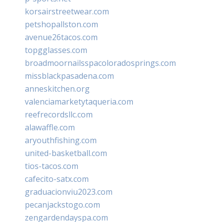
korsairstreetwear.com
petshopallston.com
avenue26tacos.com
topgglasses.com
broadmoornailsspacoloradosprings.com
missblackpasadena.com
anneskitchen.org
valenciamarketytaqueria.com
reefrecordsllc.com
alawaffle.com
aryouthfishing.com
united-basketball.com
tios-tacos.com
cafecito-satx.com
graduacionviu2023.com
pecanjackstogo.com
zengardendayspa.com