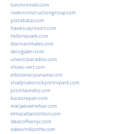
tsecincinnati.com
roderconstructiongroup.com
plazabatai.com
hawkscayresort.com
hellonquads.com
diarioanimales.com
decogaleri.com
unavozparadios.com
shoes-vert.com
elbotanicopanama.com
shadyoaksrockportrvpark.com
jccoinlaundry.com
kautorepair.com
marjaeswinebar.com
elmazatlanclinton.com
ideacoffeenyc.com
odieschillicothe.com