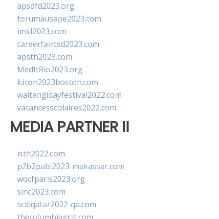
apsdfd2023.org
forumausape2023.com
imkl2023.com
careerfaircsd2023.com
apsth2023.com
MedItRio2023.org
lcicon2023boston.com
waitangidayfestival2022.com
vacancesscolaires2022.com
MEDIA PARTNER II
isth2022.com
p2b2pabi2023-makassar.com
wocfparis2023.org
sinc2023.com
scdlqatar2022-qa.com
thecolumbiagrill.com