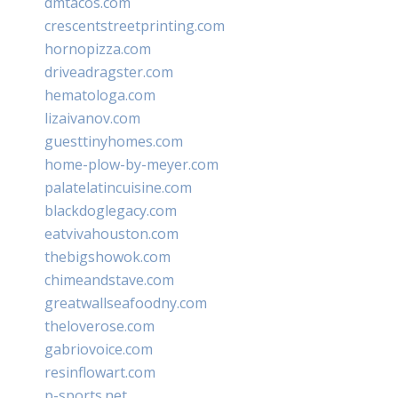
dmtacos.com
crescentstreetprinting.com
hornopizza.com
driveadragster.com
hematologa.com
lizaivanov.com
guesttinyhomes.com
home-plow-by-meyer.com
palatelatincuisine.com
blackdoglegacy.com
eatvivahouston.com
thebigshowok.com
chimeandstave.com
greatwallseafoodny.com
theloverose.com
gabriovoice.com
resinflowart.com
p-sports.net