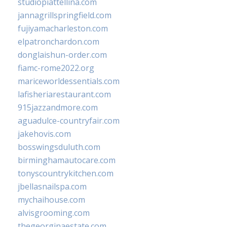
studiopiattellina.com
jannagrillspringfield.com
fujiyamacharleston.com
elpatronchardon.com
donglaishun-order.com
fiamc-rome2022.org
mariceworldessentials.com
lafisheriarestaurant.com
915jazzandmore.com
aguadulce-countryfair.com
jakehovis.com
bosswingsduluth.com
birminghamautocare.com
tonyscountrykitchen.com
jbellasnailspa.com
mychaihouse.com
alvisgrooming.com
thegeorginaestate.com