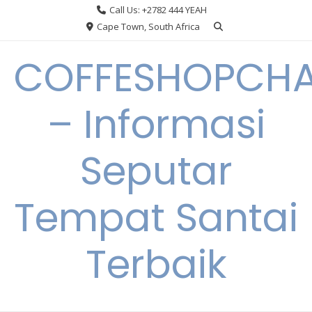
Skip
Call Us: +2782 444 YEAH
to
Cape Town, South Africa
content
COFFESHOPCHA
– Informasi
Seputar
Tempat Santai
Terbaik