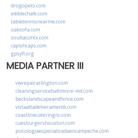
drogopets.com
ediblechalk.com
tabletennisnearme.com
oaksofa.com
soultacohtx.com
capishcaps.com
gpsyfl.org
MEDIA PARTNER III
vwrepairarlington.com
cleaningservicebaltimore-md.com
beckslandscapeandfence.com
vistaaltadelveramendi.com
coastlinecateringnc.com
cuesburgershouston.com
psicologiaespecializadaencampeche.com