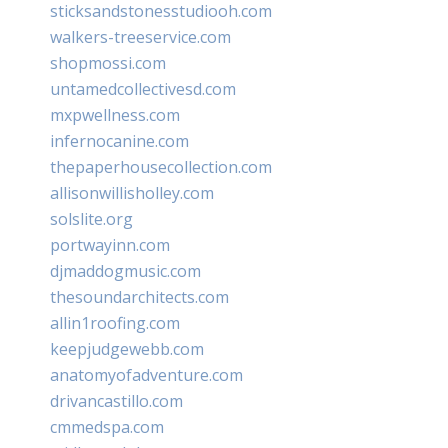
sticksandstonesstudiooh.com
walkers-treeservice.com
shopmossi.com
untamedcollectivesd.com
mxpwellness.com
infernocanine.com
thepaperhousecollection.com
allisonwillisholley.com
solslite.org
portwayinn.com
djmaddogmusic.com
thesoundarchitects.com
allin1roofing.com
keepjudgewebb.com
anatomyofadventure.com
drivancastillo.com
cmmedspa.com