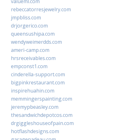
valueml.com
rebeccatorresjewelry.com
jmpbliss.com
drjorgerico.com
queensushipa.com
wendyweimerdds.com
ameri-camp.com
hrsreceivables.com
empconst1.com
cinderella-support.com
bigpinkrestaurant.com
inspirehuahin.com
memmingerspainting.com
jeremypbeasley.com
thesandwichdepotcos.com
drgiggleshouseofpain.com
hotflashdesigns.com
garagenadeau.com