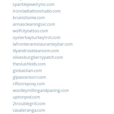
sparklejewelryinc.com
ironcladtattoostudio.com
bruinshome.com
annascleaningsvc.com
wolfcitytattoo.com
oysterbayturkeytrot.com
lafronterarestauranteybar.com
lilyandrosetearoom.com
olivesburgberrypatch.com
theslushkids.com
giobastian.com
glpascensori.com
rifloorepoxy.com
woolleymillingandpaving.com
uptonpvd.com
2troublegrill.com
casateranga.com