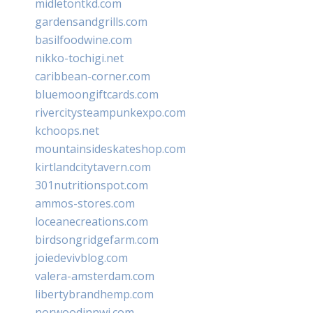
midletontkd.com
gardensandgrills.com
basilfoodwine.com
nikko-tochigi.net
caribbean-corner.com
bluemoongiftcards.com
rivercitysteampunkexpo.com
kchoops.net
mountainsideskateshop.com
kirtlandcitytavern.com
301nutritionspot.com
ammos-stores.com
loceanecreations.com
birdsongridgefarm.com
joiedevivblog.com
valera-amsterdam.com
libertybrandhemp.com
norwoodinnwi.com