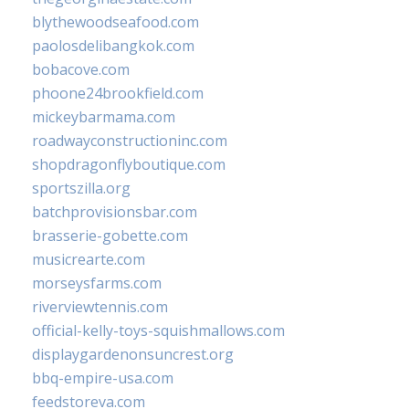
blythewoodseafood.com
paolosdelibangkok.com
bobacove.com
phoone24brookfield.com
mickeybarmama.com
roadwayconstructioninc.com
shopdragonflyboutique.com
sportszilla.org
batchprovisionsbar.com
brasserie-gobette.com
musicrearte.com
morseysfarms.com
riverviewtennis.com
official-kelly-toys-squishmallows.com
displaygardenonsuncrest.org
bbq-empire-usa.com
feedstoreva.com