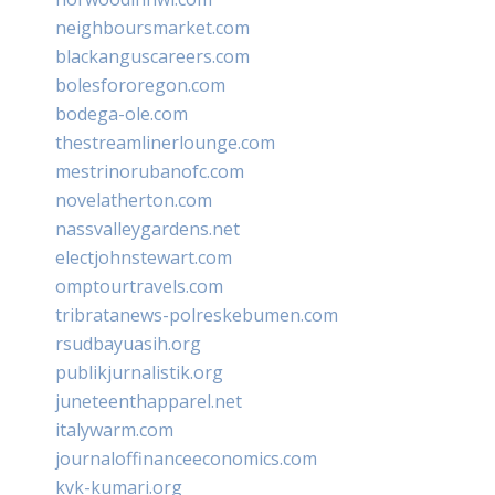
neighboursmarket.com
blackanguscareers.com
bolesfororegon.com
bodega-ole.com
thestreamlinerlounge.com
mestrinorubanofc.com
novelatherton.com
nassvalleygardens.net
electjohnstewart.com
omptourtravels.com
tribratanews-polreskebumen.com
rsudbayuasih.org
publikjurnalistik.org
juneteenthapparel.net
italywarm.com
journaloffinanceeconomics.com
kvk-kumari.org