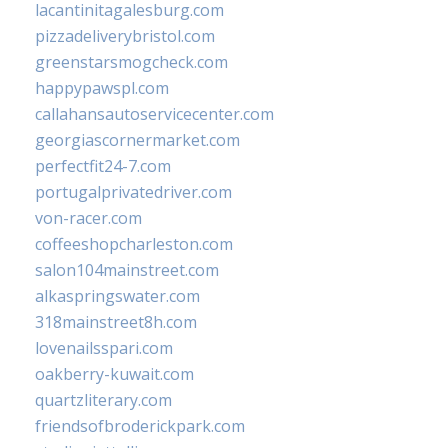
lacantinitagalesburg.com
pizzadeliverybristol.com
greenstarsmogcheck.com
happypawspl.com
callahansautoservicecenter.com
georgiascornermarket.com
perfectfit24-7.com
portugalprivatedriver.com
von-racer.com
coffeeshopcharleston.com
salon104mainstreet.com
alkaspringswater.com
318mainstreet8h.com
lovenailsspari.com
oakberry-kuwait.com
quartzliterary.com
friendsofbroderickpark.com