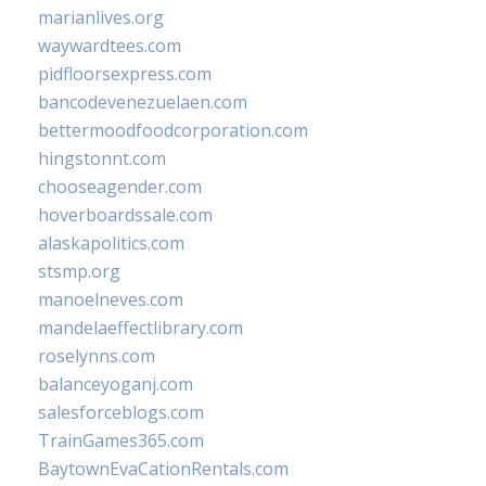
marianlives.org
waywardtees.com
pidfloorsexpress.com
bancodevenezuelaen.com
bettermoodfoodcorporation.com
hingstonnt.com
chooseagender.com
hoverboardssale.com
alaskapolitics.com
stsmp.org
manoelneves.com
mandelaeffectlibrary.com
roselynns.com
balanceyoganj.com
salesforceblogs.com
TrainGames365.com
BaytownEvaCationRentals.com