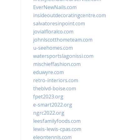
EverNewNails.com
insideoutdecoratingcentre.com
salvatoresinpoint.com
jovialfloralco.com
johnlscotthometeam.com
u-seehomes.com
watersportslagonissi.com
mischieffashion.com
eduwyre.com
retro-interiors.com
theblvd-boise.com
fpet2023.org
e-smart2022.org
ngrc2022.org
leesfamilyfoods.com
lewis-lewis-cpas.com
eleontennis.com