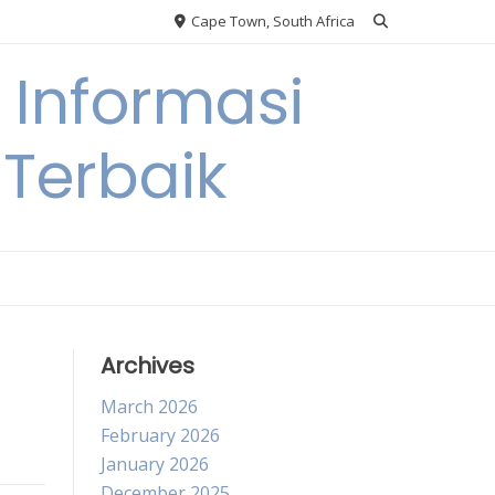
Cape Town, South Africa
Informasi
Terbaik
Archives
March 2026
February 2026
January 2026
December 2025