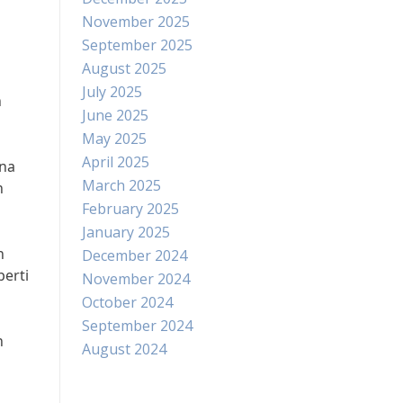
November 2025
September 2025
August 2025
July 2025
n
June 2025
May 2025
April 2025
ana
March 2025
n
February 2025
January 2025
n
December 2024
erti
November 2024
October 2024
September 2024
n
August 2024