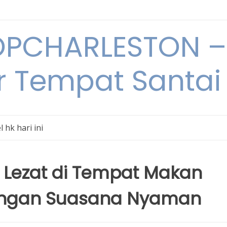
PCHARLESTON – 
r Tempat Santai 
l hk hari ini
 Lezat di Tempat Makan
dengan Suasana Nyaman