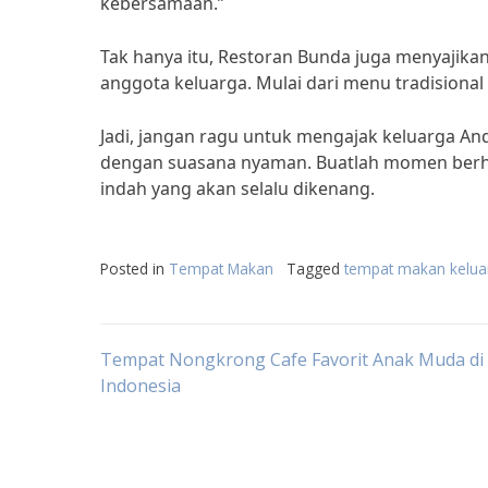
kebersamaan.”
Tak hanya itu, Restoran Bunda juga menyajika
anggota keluarga. Mulai dari menu tradisional 
Jadi, jangan ragu untuk mengajak keluarga An
dengan suasana nyaman. Buatlah momen berh
indah yang akan selalu dikenang.
Posted in
Tempat Makan
Tagged
tempat makan keluar
Post
Tempat Nongkrong Cafe Favorit Anak Muda di
Indonesia
navigation