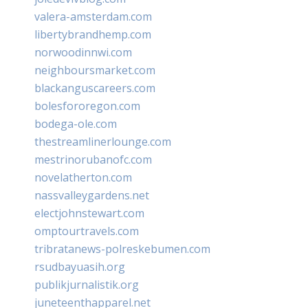
valera-amsterdam.com
libertybrandhemp.com
norwoodinnwi.com
neighboursmarket.com
blackanguscareers.com
bolesfororegon.com
bodega-ole.com
thestreamlinerlounge.com
mestrinorubanofc.com
novelatherton.com
nassvalleygardens.net
electjohnstewart.com
omptourtravels.com
tribratanews-polreskebumen.com
rsudbayuasih.org
publikjurnalistik.org
juneteenthapparel.net