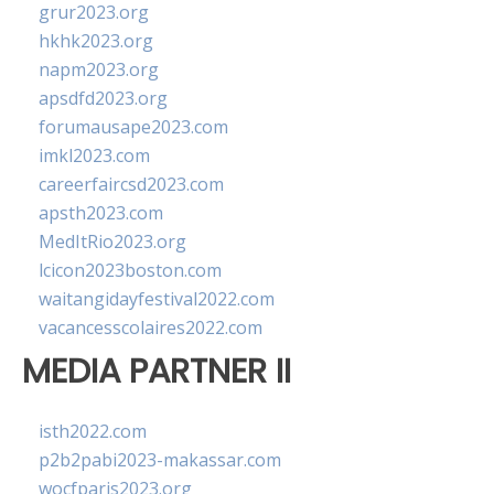
grur2023.org
hkhk2023.org
napm2023.org
apsdfd2023.org
forumausape2023.com
imkl2023.com
careerfaircsd2023.com
apsth2023.com
MedItRio2023.org
lcicon2023boston.com
waitangidayfestival2022.com
vacancesscolaires2022.com
MEDIA PARTNER II
isth2022.com
p2b2pabi2023-makassar.com
wocfparis2023.org