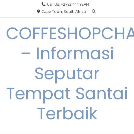
Skip
Call Us: +2782 444 YEAH
to
Cape Town, South Africa
content
COFFESHOPCHA
– Informasi
Seputar
Tempat Santai
Terbaik