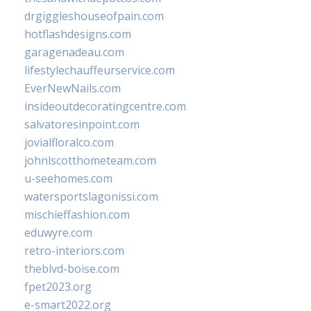
drgiggleshouseofpain.com
hotflashdesigns.com
garagenadeau.com
lifestylechauffeurservice.com
EverNewNails.com
insideoutdecoratingcentre.com
salvatoresinpoint.com
jovialfloralco.com
johnlscotthometeam.com
u-seehomes.com
watersportslagonissi.com
mischieffashion.com
eduwyre.com
retro-interiors.com
theblvd-boise.com
fpet2023.org
e-smart2022.org