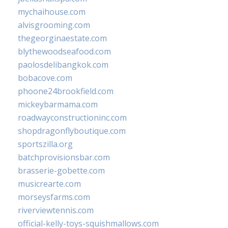
mychaihouse.com
alvisgrooming.com
thegeorginaestate.com
blythewoodseafood.com
paolosdelibangkok.com
bobacove.com
phoone24brookfield.com
mickeybarmama.com
roadwayconstructioninc.com
shopdragonflyboutique.com
sportszilla.org
batchprovisionsbar.com
brasserie-gobette.com
musicrearte.com
morseysfarms.com
riverviewtennis.com
official-kelly-toys-squishmallows.com