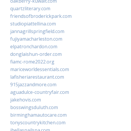
oakberry-kuwait.com
quartzliterary.com
friendsofbroderickpark.com
studiopiattellina.com
jannagrillspringfield.com
fujiyamacharleston.com
elpatronchardon.com
donglaishun-order.com
fiamc-rome2022.org
mariceworldessentials.com
lafisheriarestaurant.com
915jazzandmore.com
aguadulce-countryfair.com
jakehovis.com
bosswingsduluth.com
birminghamautocare.com
tonyscountrykitchen.com
jbellasnailspa.com