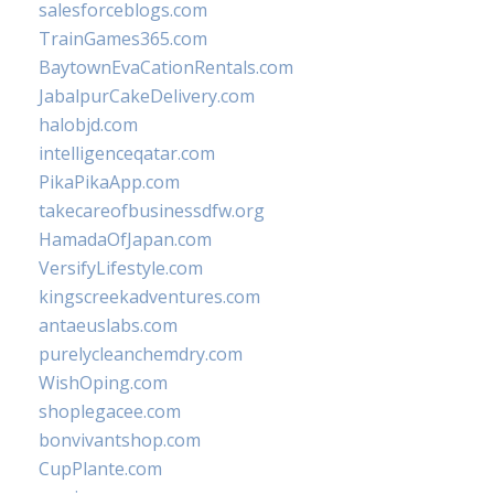
salesforceblogs.com
TrainGames365.com
BaytownEvaCationRentals.com
JabalpurCakeDelivery.com
halobjd.com
intelligenceqatar.com
PikaPikaApp.com
takecareofbusinessdfw.org
HamadaOfJapan.com
VersifyLifestyle.com
kingscreekadventures.com
antaeuslabs.com
purelycleanchemdry.com
WishOping.com
shoplegacee.com
bonvivantshop.com
CupPlante.com