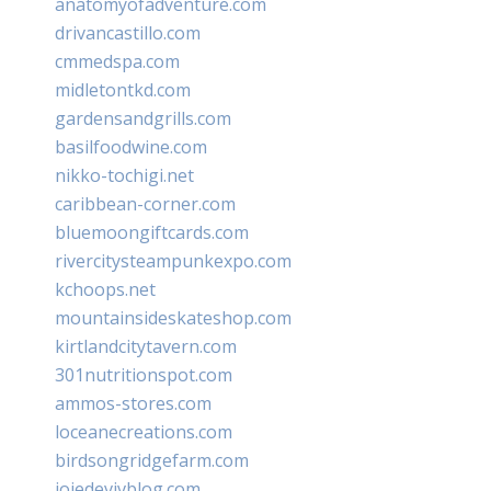
anatomyofadventure.com
drivancastillo.com
cmmedspa.com
midletontkd.com
gardensandgrills.com
basilfoodwine.com
nikko-tochigi.net
caribbean-corner.com
bluemoongiftcards.com
rivercitysteampunkexpo.com
kchoops.net
mountainsideskateshop.com
kirtlandcitytavern.com
301nutritionspot.com
ammos-stores.com
loceanecreations.com
birdsongridgefarm.com
joiedevivblog.com