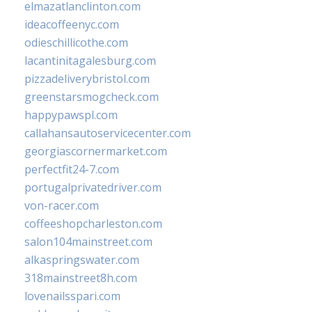
elmazatlanclinton.com
ideacoffeenyc.com
odieschillicothe.com
lacantinitagalesburg.com
pizzadeliverybristol.com
greenstarsmogcheck.com
happypawspl.com
callahansautoservicecenter.com
georgiascornermarket.com
perfectfit24-7.com
portugalprivatedriver.com
von-racer.com
coffeeshopcharleston.com
salon104mainstreet.com
alkaspringswater.com
318mainstreet8h.com
lovenailsspari.com