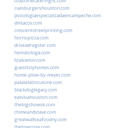
coastlinecateringnc.com
cuesburgershouston.com
psicologiaespecializadaencampeche.com
dmtacos.com
crescentstreetprinting.com
hornopizza.com
driveadragster.com
hematologa.com
lizaivanov.com
guesttinyhomes.com
home-plow-by-meyer.com
palatelatincuisine.com
blackdoglegacy.com
eatvivahouston.com
thebigshowok.com
chimeandstave.com
greatwallseafoodny.com
theloverose.com