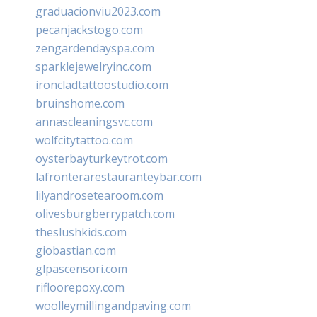
graduacionviu2023.com
pecanjackstogo.com
zengardendayspa.com
sparklejewelryinc.com
ironcladtattoostudio.com
bruinshome.com
annascleaningsvc.com
wolfcitytattoo.com
oysterbayturkeytrot.com
lafronterarestauranteybar.com
lilyandrosetearoom.com
olivesburgberrypatch.com
theslushkids.com
giobastian.com
glpascensori.com
rifloorepoxy.com
woolleymillingandpaving.com