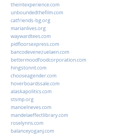
theintexperience.com
unboundedthefilm.com
catfriends-bg.org
marianlives.org
waywardtees.com
pidfloorsexpress.com
bancodevenezuelaen.com
bettermoodfoodcorporation.com
hingstonnt.com
chooseagender.com
hoverboardssale.com
alaskapolitics.com
stsmp.org
manoelneves.com
mandelaeffectlibrary.com
roselynns.com
balanceyoganj.com