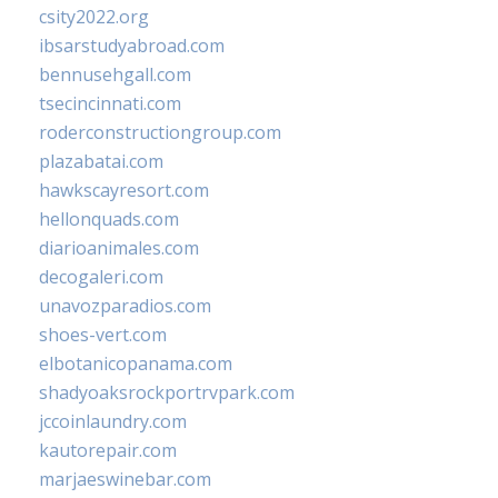
csity2022.org
ibsarstudyabroad.com
bennusehgall.com
tsecincinnati.com
roderconstructiongroup.com
plazabatai.com
hawkscayresort.com
hellonquads.com
diarioanimales.com
decogaleri.com
unavozparadios.com
shoes-vert.com
elbotanicopanama.com
shadyoaksrockportrvpark.com
jccoinlaundry.com
kautorepair.com
marjaeswinebar.com