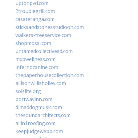
uptonpvd.com
2troublegrill.com
casateranga.com
sticksandstonesstudiooh.com
walkers-treeservice.com
shopmossi.com
untamedcollectivesd.com
mxpwellness.com
infernocanine.com
thepaperhousecollection.com
allisonwillisholley.com
solslite.org
portwayinn.com
djmaddogmusic.com
thesoundarchitects.com
allin1roofing.com
keepjudgewebb.com