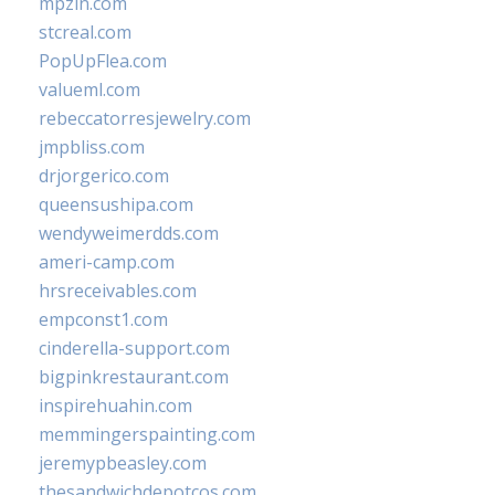
mpzin.com
stcreal.com
PopUpFlea.com
valueml.com
rebeccatorresjewelry.com
jmpbliss.com
drjorgerico.com
queensushipa.com
wendyweimerdds.com
ameri-camp.com
hrsreceivables.com
empconst1.com
cinderella-support.com
bigpinkrestaurant.com
inspirehuahin.com
memmingerspainting.com
jeremypbeasley.com
thesandwichdepotcos.com