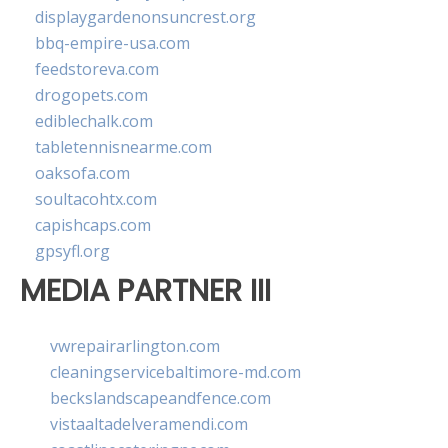
displaygardenonsuncrest.org
bbq-empire-usa.com
feedstoreva.com
drogopets.com
ediblechalk.com
tabletennisnearme.com
oaksofa.com
soultacohtx.com
capishcaps.com
gpsyfl.org
MEDIA PARTNER III
vwrepairarlington.com
cleaningservicebaltimore-md.com
beckslandscapeandfence.com
vistaaltadelveramendi.com