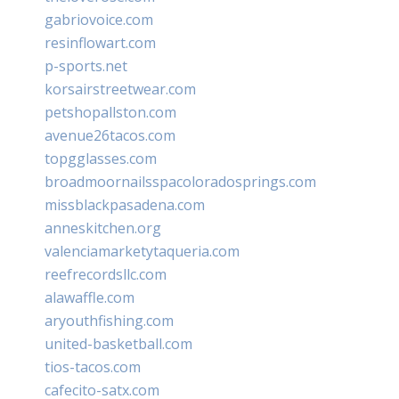
gabriovoice.com
resinflowart.com
p-sports.net
korsairstreetwear.com
petshopallston.com
avenue26tacos.com
topgglasses.com
broadmoornailsspacoloradosprings.com
missblackpasadena.com
anneskitchen.org
valenciamarketytaqueria.com
reefrecordsllc.com
alawaffle.com
aryouthfishing.com
united-basketball.com
tios-tacos.com
cafecito-satx.com