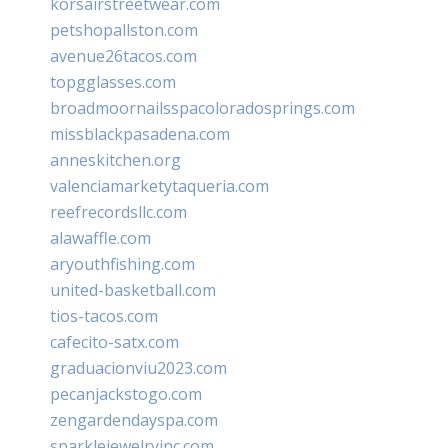
korsairstreetwear.com
petshopallston.com
avenue26tacos.com
topgglasses.com
broadmoornailsspacoloradosprings.com
missblackpasadena.com
anneskitchen.org
valenciamarketytaqueria.com
reefrecordsllc.com
alawaffle.com
aryouthfishing.com
united-basketball.com
tios-tacos.com
cafecito-satx.com
graduacionviu2023.com
pecanjackstogo.com
zengardendayspa.com
sparklejewelryinc.com