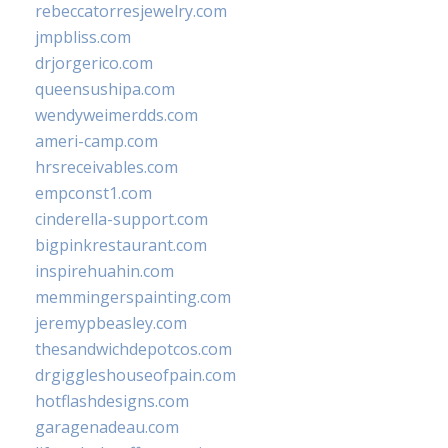
rebeccatorresjewelry.com
jmpbliss.com
drjorgerico.com
queensushipa.com
wendyweimerdds.com
ameri-camp.com
hrsreceivables.com
empconst1.com
cinderella-support.com
bigpinkrestaurant.com
inspirehuahin.com
memmingerspainting.com
jeremypbeasley.com
thesandwichdepotcos.com
drgiggleshouseofpain.com
hotflashdesigns.com
garagenadeau.com