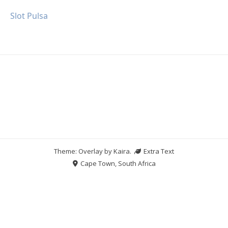
Slot Pulsa
Theme: Overlay by
Kaira
.
Extra Text
Cape Town, South Africa