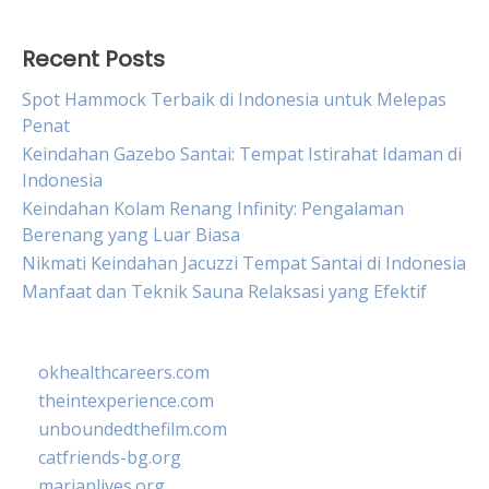
Recent Posts
Spot Hammock Terbaik di Indonesia untuk Melepas
Penat
Keindahan Gazebo Santai: Tempat Istirahat Idaman di
Indonesia
Keindahan Kolam Renang Infinity: Pengalaman
Berenang yang Luar Biasa
Nikmati Keindahan Jacuzzi Tempat Santai di Indonesia
Manfaat dan Teknik Sauna Relaksasi yang Efektif
okhealthcareers.com
theintexperience.com
unboundedthefilm.com
catfriends-bg.org
marianlives.org