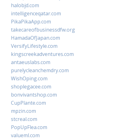
halobjd.com
intelligenceqatar.com
PikaPikaApp.com
takecareofbusinessdfw.org
HamadaOfJapan.com
VersifyLifestyle.com
kingscreekadventures.com
antaeuslabs.com
purelycleanchemdry.com
WishOping.com
shoplegacee.com
bonvivantshop.com
CupPlante.com
mpzin.com
stcreal.com
PopUpFlea.com
valueml.com