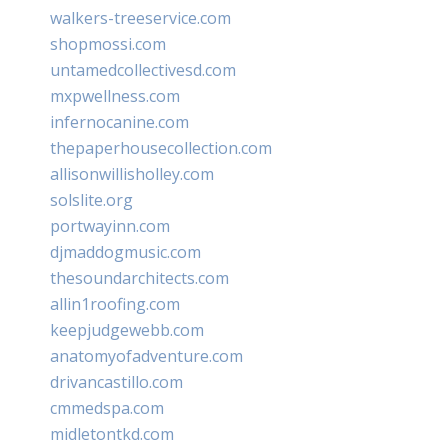
walkers-treeservice.com
shopmossi.com
untamedcollectivesd.com
mxpwellness.com
infernocanine.com
thepaperhousecollection.com
allisonwillisholley.com
solslite.org
portwayinn.com
djmaddogmusic.com
thesoundarchitects.com
allin1roofing.com
keepjudgewebb.com
anatomyofadventure.com
drivancastillo.com
cmmedspa.com
midletontkd.com