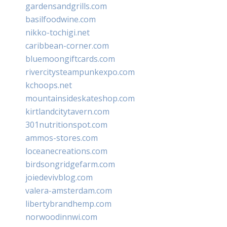
gardensandgrills.com
basilfoodwine.com
nikko-tochigi.net
caribbean-corner.com
bluemoongiftcards.com
rivercitysteampunkexpo.com
kchoops.net
mountainsideskateshop.com
kirtlandcitytavern.com
301nutritionspot.com
ammos-stores.com
loceanecreations.com
birdsongridgefarm.com
joiedevivblog.com
valera-amsterdam.com
libertybrandhemp.com
norwoodinnwi.com