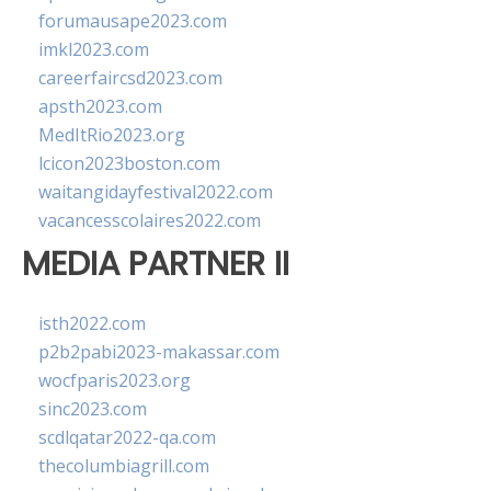
forumausape2023.com
imkl2023.com
careerfaircsd2023.com
apsth2023.com
MedItRio2023.org
lcicon2023boston.com
waitangidayfestival2022.com
vacancesscolaires2022.com
MEDIA PARTNER II
isth2022.com
p2b2pabi2023-makassar.com
wocfparis2023.org
sinc2023.com
scdlqatar2022-qa.com
thecolumbiagrill.com