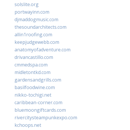
solslite.org
portwayinn.com
djmaddogmusic.com
thesoundarchitects.com
allin1roofing.com
keepjudgewebb.com
anatomyofadventure.com
drivancastillo.com
cmmedspa.com
midletontkd.com
gardensandgrills.com
basilfoodwine.com
nikko-tochigi.net
caribbean-corner.com
bluemoongiftcards.com
rivercitysteampunkexpo.com
kchoops.net