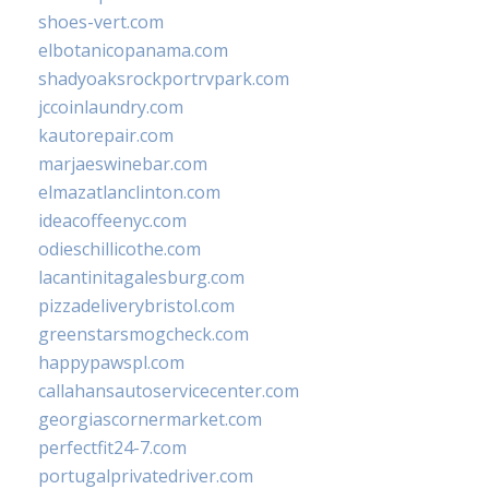
shoes-vert.com
elbotanicopanama.com
shadyoaksrockportrvpark.com
jccoinlaundry.com
kautorepair.com
marjaeswinebar.com
elmazatlanclinton.com
ideacoffeenyc.com
odieschillicothe.com
lacantinitagalesburg.com
pizzadeliverybristol.com
greenstarsmogcheck.com
happypawspl.com
callahansautoservicecenter.com
georgiascornermarket.com
perfectfit24-7.com
portugalprivatedriver.com