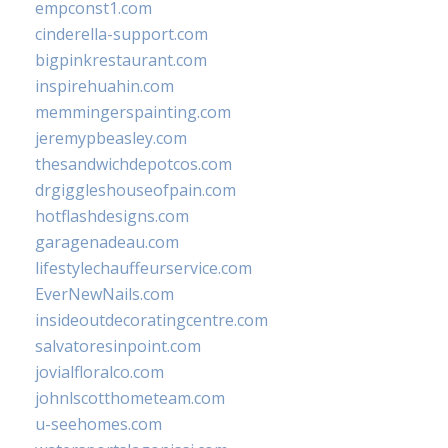
empconst1.com
cinderella-support.com
bigpinkrestaurant.com
inspirehuahin.com
memmingerspainting.com
jeremypbeasley.com
thesandwichdepotcos.com
drgiggleshouseofpain.com
hotflashdesigns.com
garagenadeau.com
lifestylechauffeurservice.com
EverNewNails.com
insideoutdecoratingcentre.com
salvatoresinpoint.com
jovialfloralco.com
johnlscotthometeam.com
u-seehomes.com