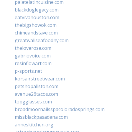
palatelatincuisine.com
blackdoglegacy.com
eatvivahouston.com
thebigshowok.com
chimeandstave.com
greatwallseafoodny.com
theloverose.com
gabriovoice.com
resinflowart.com
p-sports.net
korsairstreetwear.com
petshopallston.com
avenue26tacos.com
topgglasses.com
broadmoornailsspacoloradosprings.com
missblackpasadena.com
anneskitchen.org