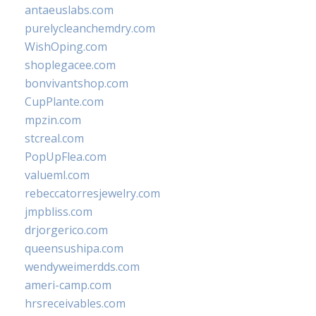
antaeuslabs.com
purelycleanchemdry.com
WishOping.com
shoplegacee.com
bonvivantshop.com
CupPlante.com
mpzin.com
stcreal.com
PopUpFlea.com
valueml.com
rebeccatorresjewelry.com
jmpbliss.com
drjorgerico.com
queensushipa.com
wendyweimerdds.com
ameri-camp.com
hrsreceivables.com