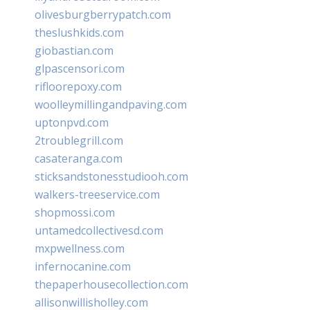
olivesburgberrypatch.com
theslushkids.com
giobastian.com
glpascensori.com
rifloorepoxy.com
woolleymillingandpaving.com
uptonpvd.com
2troublegrill.com
casateranga.com
sticksandstonesstudiooh.com
walkers-treeservice.com
shopmossi.com
untamedcollectivesd.com
mxpwellness.com
infernocanine.com
thepaperhousecollection.com
allisonwillisholley.com