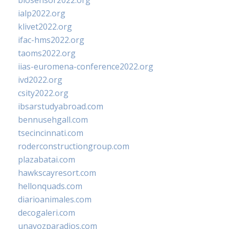
biosensor2022.org
ialp2022.org
klivet2022.org
ifac-hms2022.org
taoms2022.org
iias-euromena-conference2022.org
ivd2022.org
csity2022.org
ibsarstudyabroad.com
bennusehgall.com
tsecincinnati.com
roderconstructiongroup.com
plazabatai.com
hawkscayresort.com
hellonquads.com
diarioanimales.com
decogaleri.com
unavozparadios.com