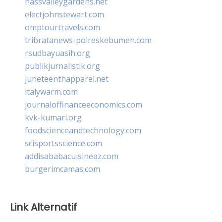
nassvalleygardens.net
electjohnstewart.com
omptourtravels.com
tribratanews-polreskebumen.com
rsudbayuasih.org
publikjurnalistik.org
juneteenthapparel.net
italywarm.com
journaloffinanceeconomics.com
kvk-kumari.org
foodscienceandtechnology.com
scisportsscience.com
addisababacuisineaz.com
burgerimcamas.com
Link Alternatif