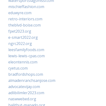
watersportslagonissi.com
mischieffashion.com
eduwyre.com
retro-interiors.com
theblvd-boise.com
fpet2023.org
e-smart2022.org
ngrc2022.org
leesfamilyfoods.com
lewis-lewis-cpas.com
eleontennis.com
cyetus.com
bradfordshops.com
almadenranchsanjose.com
advocatevijay.com
adlibilimler2023.com
naswwebed.org
balithut-manado.org