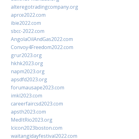
alteregotradingcompany.org
aprce2022.com
ibie2022.com
sbcc-2022.com
AngolaOilAndGas2022.com
Convoy4Freedom2022.com
grur2023.org
hkhk2023.org
napm2023.org
apsdfd2023.org
forumausape2023.com
imkl2023.com
careerfaircsd2023.com
apsth2023.com
MedItRio2023.org
lcicon2023boston.com
waitangidayfestival2022.com