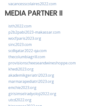
vacancesscolaires2022.com
MEDIA PARTNER II
isth2022.com
p2b2pabi2023-makassar.com
wocfparis2023.org
sinc2023.com
scdlqatar2022-qa.com
thecolumbiagrill.com
provisionscheeseandwineshoppe.com
khedi2023.org
akademikgeriatri2023.org
marmarapediatri2023.org
emchie2023.org
girisimselradyoloji2022.org
utcd2022.org