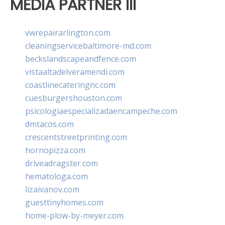
MEDIA PARTNER III
vwrepairarlington.com
cleaningservicebaltimore-md.com
beckslandscapeandfence.com
vistaaltadelveramendi.com
coastlinecateringnc.com
cuesburgershouston.com
psicologiaespecializadaencampeche.com
dmtacos.com
crescentstreetprinting.com
hornopizza.com
driveadragster.com
hematologa.com
lizaivanov.com
guesttinyhomes.com
home-plow-by-meyer.com