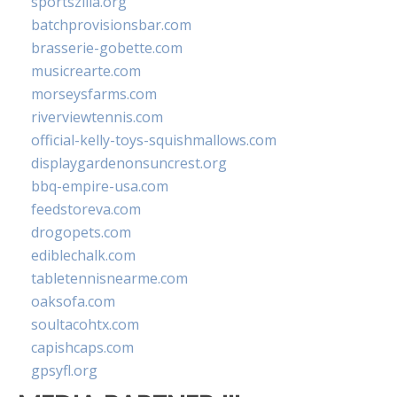
sportszilla.org
batchprovisionsbar.com
brasserie-gobette.com
musicrearte.com
morseysfarms.com
riverviewtennis.com
official-kelly-toys-squishmallows.com
displaygardenonsuncrest.org
bbq-empire-usa.com
feedstoreva.com
drogopets.com
ediblechalk.com
tabletennisnearme.com
oaksofa.com
soultacohtx.com
capishcaps.com
gpsyfl.org