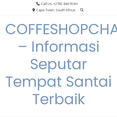
Skip
Call Us: +2782 444 YEAH
to
Cape Town, South Africa
content
COFFESHOPCHA
– Informasi
Seputar
Tempat Santai
Terbaik