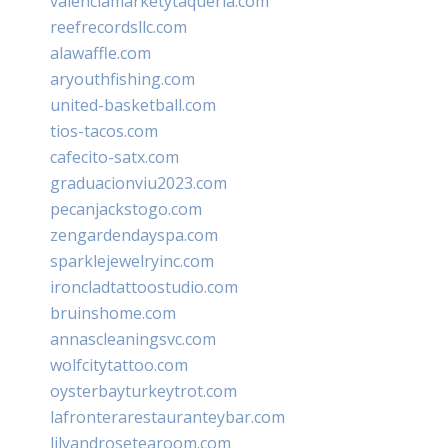
valenciamarketytaqueria.com
reefrecordsllc.com
alawaffle.com
aryouthfishing.com
united-basketball.com
tios-tacos.com
cafecito-satx.com
graduacionviu2023.com
pecanjackstogo.com
zengardendayspa.com
sparklejewelryinc.com
ironcladtattoostudio.com
bruinshome.com
annascleaningsvc.com
wolfcitytattoo.com
oysterbayturkeytrot.com
lafronterarestauranteybar.com
lilyandrosetearoom.com