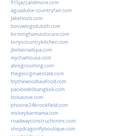
915jazzandmore.com
aguadulce-countryfair.com
jakehovis.com
bosswingsduluth.com
birminghamautocare.com
tonyscountrykitchen.com
jbellasnailspa.com
mychaihouse.com
alvisgrooming.com
thegeorginaestate.com
blythewoodseafood.com
paolosdelibangkok.com
bobacove.com
phoone24brookfield.com
mickeybarmama.com
roadwayconstructioninc.com
shopdragonflyboutique.com