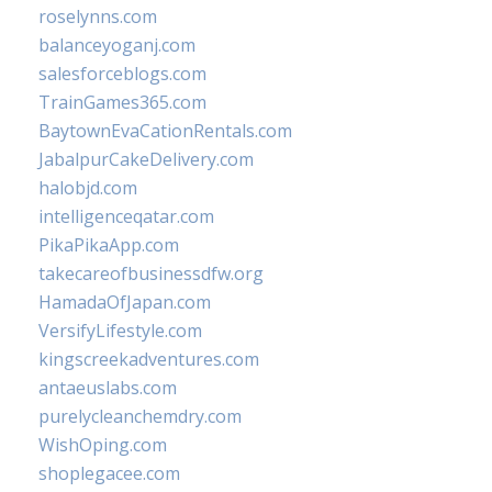
roselynns.com
balanceyoganj.com
salesforceblogs.com
TrainGames365.com
BaytownEvaCationRentals.com
JabalpurCakeDelivery.com
halobjd.com
intelligenceqatar.com
PikaPikaApp.com
takecareofbusinessdfw.org
HamadaOfJapan.com
VersifyLifestyle.com
kingscreekadventures.com
antaeuslabs.com
purelycleanchemdry.com
WishOping.com
shoplegacee.com