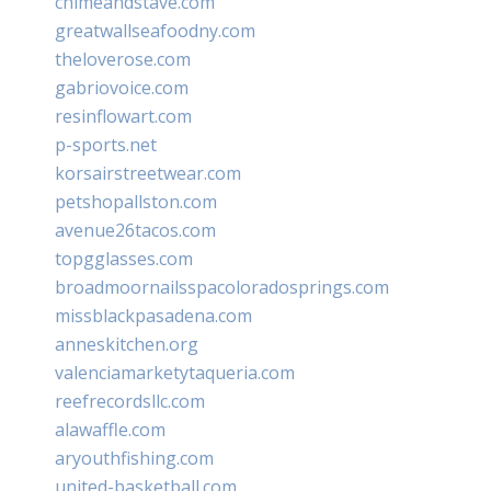
chimeandstave.com
greatwallseafoodny.com
theloverose.com
gabriovoice.com
resinflowart.com
p-sports.net
korsairstreetwear.com
petshopallston.com
avenue26tacos.com
topgglasses.com
broadmoornailsspacoloradosprings.com
missblackpasadena.com
anneskitchen.org
valenciamarketytaqueria.com
reefrecordsllc.com
alawaffle.com
aryouthfishing.com
united-basketball.com