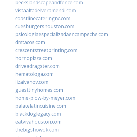
beckslandscapeandfence.com
vistaaltadelveramendi.com
coastlinecateringnc.com
cuesburgershouston.com
psicologiaespecializadaencampeche.com
dmtacos.com
crescentstreetprinting.com
hornopizza.com
driveadragster.com
hematologa.com
lizaivanov.com
guesttinyhomes.com
home-plow-by-meyer.com
palatelatincuisine.com
blackdoglegacy.com
eatvivahouston.com
thebigshowok.com