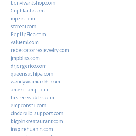
bonvivantshop.com
CupPlante.com
mpzin.com
stcreal.com
PopUpFlea.com
valueml.com
rebeccatorresjewelry.com
jmpbliss.com
drjorgerico.com
queensushipa.com
wendyweimerdds.com
ameri-camp.com
hrsreceivables.com
empconst1.com
cinderella-support.com
bigpinkrestaurant.com
inspirehuahin.com