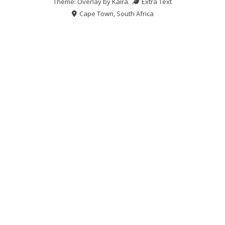
Theme: Overlay by
Kaira
.
Extra Text
Cape Town, South Africa