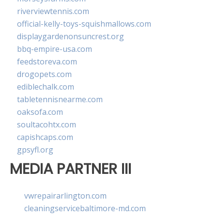
riverviewtennis.com
official-kelly-toys-squishmallows.com
displaygardenonsuncrest.org
bbq-empire-usa.com
feedstoreva.com
drogopets.com
ediblechalk.com
tabletennisnearme.com
oaksofa.com
soultacohtx.com
capishcaps.com
gpsyfl.org
MEDIA PARTNER III
vwrepairarlington.com
cleaningservicebaltimore-md.com