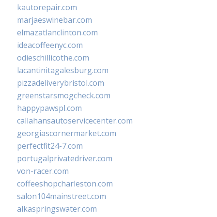
kautorepair.com
marjaeswinebar.com
elmazatlanclinton.com
ideacoffeenyc.com
odieschillicothe.com
lacantinitagalesburg.com
pizzadeliverybristol.com
greenstarsmogcheck.com
happypawspl.com
callahansautoservicecenter.com
georgiascornermarket.com
perfectfit24-7.com
portugalprivatedriver.com
von-racer.com
coffeeshopcharleston.com
salon104mainstreet.com
alkaspringswater.com