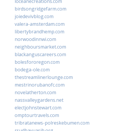
loceanecreations.com
birdsongridgefarm.com
joiedevivblog.com
valera-amsterdam.com
libertybrandhemp.com
norwoodinnwi.com
neighboursmarket.com
blackanguscareers.com
bolesfororegon.com
bodega-ole.com
thestreamlinerlounge.com
mestrinorubanofc.com
novelatherton.com
nassvalleygardens.net
electjohnstewart.com
omptourtravels.com
tribratanews-polreskebumen.com
rsudbayuasih.org