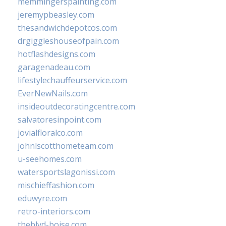
memmingerspainting.com
jeremypbeasley.com
thesandwichdepotcos.com
drgiggleshouseofpain.com
hotflashdesigns.com
garagenadeau.com
lifestylechauffeurservice.com
EverNewNails.com
insideoutdecoratingcentre.com
salvatoresinpoint.com
jovialfloralco.com
johnlscotthometeam.com
u-seehomes.com
watersportslagonissi.com
mischieffashion.com
eduwyre.com
retro-interiors.com
theblvd-boise.com