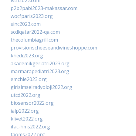
isth2022.com
p2b2pabi2023-makassar.com
wocfparis2023.org
sinc2023.com
scdlqatar2022-qa.com
thecolumbiagrill.com
provisionscheeseandwineshoppe.com
khedi2023.org
akademikgeriatri2023.org
marmarapediatri2023.org
emchie2023.org
girisimselradyoloji2022.org
utcd2022.org
biosensor2022.org
ialp2022.org
klivet2022.org
ifac-hms2022.org
taoms2022.org