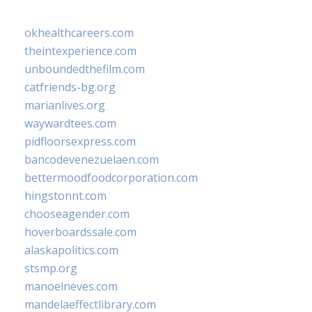
okhealthcareers.com
theintexperience.com
unboundedthefilm.com
catfriends-bg.org
marianlives.org
waywardtees.com
pidfloorsexpress.com
bancodevenezuelaen.com
bettermoodfoodcorporation.com
hingstonnt.com
chooseagender.com
hoverboardssale.com
alaskapolitics.com
stsmp.org
manoelneves.com
mandelaeffectlibrary.com