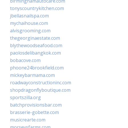
birminghamautocare.com
tonyscountrykitchen.com
jbellasnailspa.com
mychaihouse.com
alvisgrooming.com
thegeorginaestate.com
blythewoodseafood.com
paolosdelibangkok.com
bobacove.com
phoone24brookfield.com
mickeybarmama.com
roadwayconstructioninc.com
shopdragonflyboutique.com
sportszilla.org
batchprovisionsbar.com
brasserie-gobette.com
musicrearte.com
morseysfarms.com