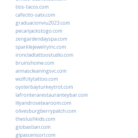
tios-tacos.com
cafecito-satx.com
graduacionviu2023.com
pecanjackstogo.com
zengardendayspa.com
sparklejewelryinc.com
ironcladtattoostudio.com
bruinshome.com
annascleaningsvc.com
wolfcitytattoo.com
oysterbayturkeytrot.com
lafronterarestauranteybar.com
lilyandrosetearoom.com
olivesburgberrypatch.com
theslushkids.com
giobastian.com
glpascensori.com