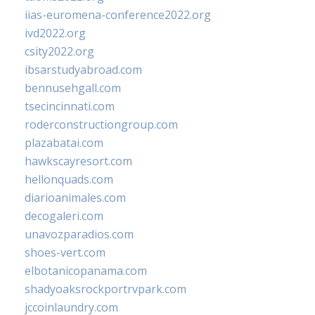
iias-euromena-conference2022.org
ivd2022.org
csity2022.org
ibsarstudyabroad.com
bennusehgall.com
tsecincinnati.com
roderconstructiongroup.com
plazabatai.com
hawkscayresort.com
hellonquads.com
diarioanimales.com
decogaleri.com
unavozparadios.com
shoes-vert.com
elbotanicopanama.com
shadyoaksrockportrvpark.com
jccoinlaundry.com