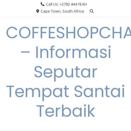
Skip
Call Us: +2782 444 YEAH
to
Cape Town, South Africa
content
COFFESHOPCHA
– Informasi
Seputar
Tempat Santai
Terbaik