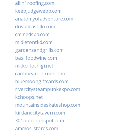
allin1roofing.com
keepjudgewebb.com
anatomyofadventure.com
drivancastillo.com
cmmedspa.com
midletontkd.com
gardensandgrills.com
basilfoodwine.com
nikko-tochigi.net
caribbean-corner.com
bluemoongiftcards.com
rivercitysteampunkexpo.com
kchoops.net
mountainsideskateshop.com
kirtlandcitytavern.com
301nutritionspot.com
ammos-stores.com