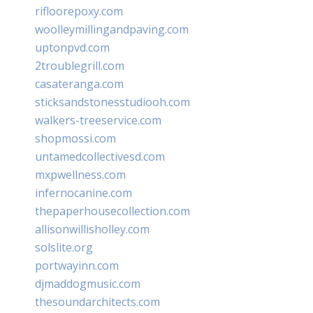
rifloorepoxy.com
woolleymillingandpaving.com
uptonpvd.com
2troublegrill.com
casateranga.com
sticksandstonesstudiooh.com
walkers-treeservice.com
shopmossi.com
untamedcollectivesd.com
mxpwellness.com
infernocanine.com
thepaperhousecollection.com
allisonwillisholley.com
solslite.org
portwayinn.com
djmaddogmusic.com
thesoundarchitects.com