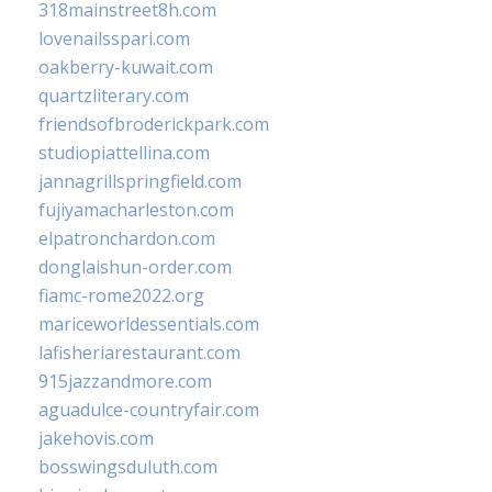
318mainstreet8h.com
lovenailsspari.com
oakberry-kuwait.com
quartzliterary.com
friendsofbroderickpark.com
studiopiattellina.com
jannagrillspringfield.com
fujiyamacharleston.com
elpatronchardon.com
donglaishun-order.com
fiamc-rome2022.org
mariceworldessentials.com
lafisheriarestaurant.com
915jazzandmore.com
aguadulce-countryfair.com
jakehovis.com
bosswingsduluth.com