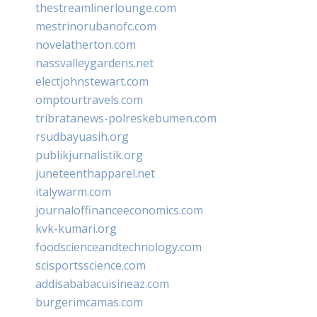
thestreamlinerlounge.com
mestrinorubanofc.com
novelatherton.com
nassvalleygardens.net
electjohnstewart.com
omptourtravels.com
tribratanews-polreskebumen.com
rsudbayuasih.org
publikjurnalistik.org
juneteenthapparel.net
italywarm.com
journaloffinanceeconomics.com
kvk-kumari.org
foodscienceandtechnology.com
scisportsscience.com
addisababacuisineaz.com
burgerimcamas.com