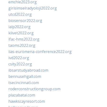
emchie2023.org
girisimselradyoloji2022.org
utcd2022.org
biosensor2022.org
ialp2022.org
klivet2022.org
ifac-hms2022.org
taoms2022.org
iias-euromena-conference2022.org
ivd2022.org
csity2022.org
ibsarstudyabroad.com
bennusehgall.com
tsecincinnati.com
roderconstructiongroup.com
plazabatai.com
hawkscayresort.com