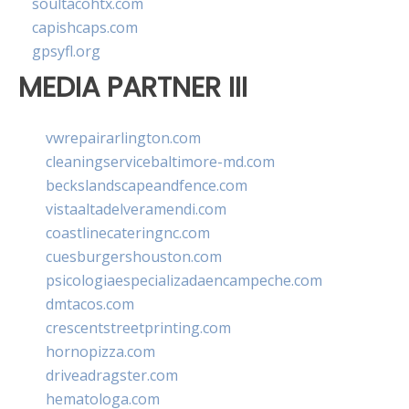
soultacohtx.com
capishcaps.com
gpsyfl.org
MEDIA PARTNER III
vwrepairarlington.com
cleaningservicebaltimore-md.com
beckslandscapeandfence.com
vistaaltadelveramendi.com
coastlinecateringnc.com
cuesburgershouston.com
psicologiaespecializadaencampeche.com
dmtacos.com
crescentstreetprinting.com
hornopizza.com
driveadragster.com
hematologa.com