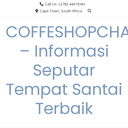
Skip
Call Us: +2782 444 YEAH
to
Cape Town, South Africa
content
COFFESHOPCHA
– Informasi
Seputar
Tempat Santai
Terbaik