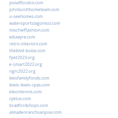
jovialfloralco.com
johnlscotthometeam.com
u-seehomes.com
watersportslagonissi.com
mischieffashion.com
eduwyre.com
retro-interiors.com
theblvd-boise.com
fpet2023.org
e-smart2022.org
ngrc2022.org
leesfamilyfoods.com
lewis-lewis-cpas.com
eleontennis.com
cyetus.com
bradfordshops.com
almadenranchsanjose.com