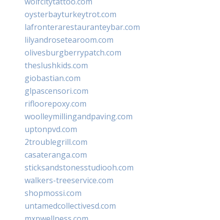
wolfcitytattoo.com
oysterbayturkeytrot.com
lafronterarestauranteybar.com
lilyandrosetearoom.com
olivesburgberrypatch.com
theslushkids.com
giobastian.com
glpascensori.com
rifloorepoxy.com
woolleymillingandpaving.com
uptonpvd.com
2troublegrill.com
casateranga.com
sticksandstonesstudiooh.com
walkers-treeservice.com
shopmossi.com
untamedcollectivesd.com
mxpwellness.com