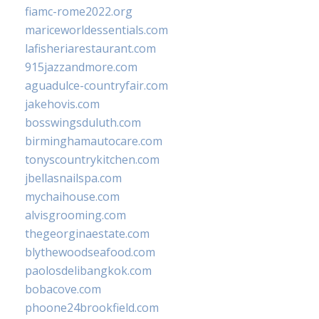
fiamc-rome2022.org
mariceworldessentials.com
lafisheriarestaurant.com
915jazzandmore.com
aguadulce-countryfair.com
jakehovis.com
bosswingsduluth.com
birminghamautocare.com
tonyscountrykitchen.com
jbellasnailspa.com
mychaihouse.com
alvisgrooming.com
thegeorginaestate.com
blythewoodseafood.com
paolosdelibangkok.com
bobacove.com
phoone24brookfield.com