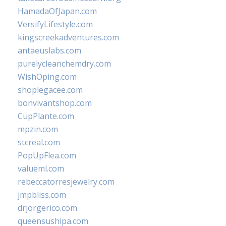
HamadaOfJapan.com
VersifyLifestyle.com
kingscreekadventures.com
antaeuslabs.com
purelycleanchemdry.com
WishOping.com
shoplegacee.com
bonvivantshop.com
CupPlante.com
mpzin.com
stcreal.com
PopUpFlea.com
valueml.com
rebeccatorresjewelry.com
jmpbliss.com
drjorgerico.com
queensushipa.com