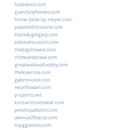
lizaivanov.com
guesttinyhomes.com
home-plow-by-meyer.com
palatelatincuisine.com
blackdoglegacy.com
eatvivahouston.com
thebigshowok.com
chimeandstave.com
greatwallseafoodny.com
theloverose.com
gabriovoice.com
resinflowart.com
p-sports.net
korsairstreetwear.com
petshopallston.com
avenue26tacos.com
topgglasses.com