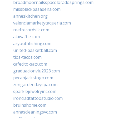
broadmoornailsspacoloradosprings.com
missblackpasadena.com
anneskitchen.org
valenciamarketytaqueria.com
reefrecordsllc.com
alawaffle.com
aryouthfishing.com
united-basketball.com
tios-tacos.com
cafecito-satx.com
graduacionviu2023.com
pecanjackstogo.com
zengardendayspa.com
sparklejewelryinc.com
ironcladtattoostudio.com
bruinshome.com
annascleaningsvc.com