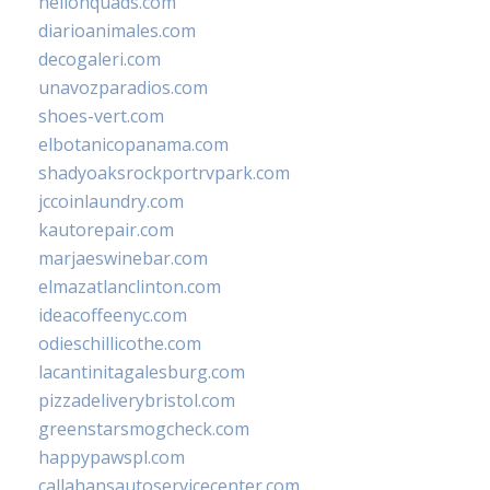
hellonquads.com
diarioanimales.com
decogaleri.com
unavozparadios.com
shoes-vert.com
elbotanicopanama.com
shadyoaksrockportrvpark.com
jccoinlaundry.com
kautorepair.com
marjaeswinebar.com
elmazatlanclinton.com
ideacoffeenyc.com
odieschillicothe.com
lacantinitagalesburg.com
pizzadeliverybristol.com
greenstarsmogcheck.com
happypawspl.com
callahansautoservicecenter.com