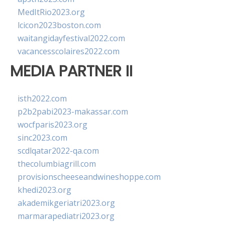
MedItRio2023.org
lcicon2023boston.com
waitangidayfestival2022.com
vacancesscolaires2022.com
MEDIA PARTNER II
isth2022.com
p2b2pabi2023-makassar.com
wocfparis2023.org
sinc2023.com
scdlqatar2022-qa.com
thecolumbiagrill.com
provisionscheeseandwineshoppe.com
khedi2023.org
akademikgeriatri2023.org
marmarapediatri2023.org