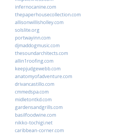
infernocanine.com
thepaperhousecollection.com
allisonwillisholley.com
solslite.org
portwayinn.com
djmaddogmusic.com
thesoundarchitects.com
allin1roofing.com
keepjudgewebb.com
anatomyofadventure.com
drivancastillo.com
cmmedspa.com
midletontkd.com
gardensandgrills.com
basilfoodwine.com
nikko-tochigi.net
caribbean-corner.com