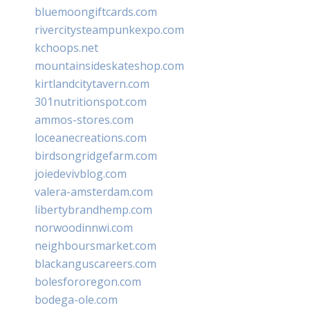
bluemoongiftcards.com
rivercitysteampunkexpo.com
kchoops.net
mountainsideskateshop.com
kirtlandcitytavern.com
301nutritionspot.com
ammos-stores.com
loceanecreations.com
birdsongridgefarm.com
joiedevivblog.com
valera-amsterdam.com
libertybrandhemp.com
norwoodinnwi.com
neighboursmarket.com
blackanguscareers.com
bolesfororegon.com
bodega-ole.com