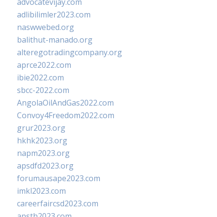
advocatevijay.com
adlibilimler2023.com
naswwebed.org
balithut-manado.org
alteregotradingcompany.org
aprce2022.com
ibie2022.com
sbcc-2022.com
AngolaOilAndGas2022.com
Convoy4Freedom2022.com
grur2023.org
hkhk2023.org
napm2023.org
apsdfd2023.org
forumausape2023.com
imkl2023.com
careerfaircsd2023.com
apsth2023.com