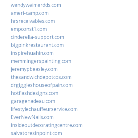
wendyweimerdds.com
ameri-camp.com
hrsreceivables.com
empconst1.com
cinderella-support.com
bigpinkrestaurant.com
inspirehuahin.com
memmingerspainting.com
jeremypbeasley.com
thesandwichdepotcos.com
drgiggleshouseofpain.com
hotflashdesigns.com
garagenadeau.com
lifestylechauffeurservice.com
EverNewNails.com
insideoutdecoratingcentre.com
salvatoresinpoint.com