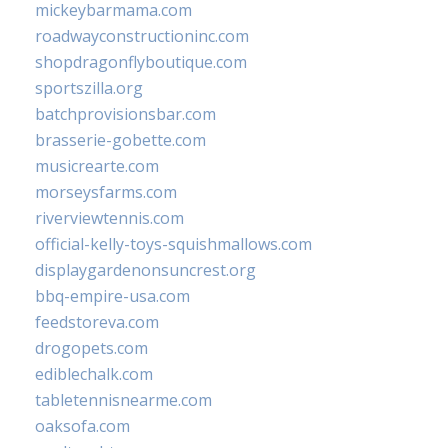
mickeybarmama.com
roadwayconstructioninc.com
shopdragonflyboutique.com
sportszilla.org
batchprovisionsbar.com
brasserie-gobette.com
musicrearte.com
morseysfarms.com
riverviewtennis.com
official-kelly-toys-squishmallows.com
displaygardenonsuncrest.org
bbq-empire-usa.com
feedstoreva.com
drogopets.com
ediblechalk.com
tabletennisnearme.com
oaksofa.com