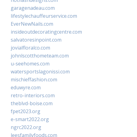
hotflashdesigns.com
garagenadeau.com
lifestylechauffeurservice.com
EverNewNails.com
insideoutdecoratingcentre.com
salvatoresinpoint.com
jovialfloralco.com
johnlscotthometeam.com
u-seehomes.com
watersportslagonissi.com
mischieffashion.com
eduwyre.com
retro-interiors.com
theblvd-boise.com
fpet2023.org
e-smart2022.org
ngrc2022.org
leesfamilyfoods.com