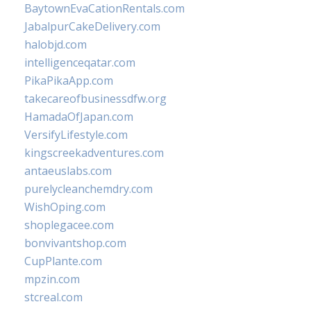
BaytownEvaCationRentals.com
JabalpurCakeDelivery.com
halobjd.com
intelligenceqatar.com
PikaPikaApp.com
takecareofbusinessdfw.org
HamadaOfJapan.com
VersifyLifestyle.com
kingscreekadventures.com
antaeuslabs.com
purelycleanchemdry.com
WishOping.com
shoplegacee.com
bonvivantshop.com
CupPlante.com
mpzin.com
stcreal.com