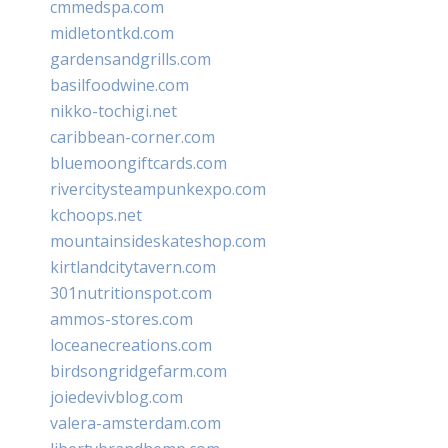
cmmedspa.com
midletontkd.com
gardensandgrills.com
basilfoodwine.com
nikko-tochigi.net
caribbean-corner.com
bluemoongiftcards.com
rivercitysteampunkexpo.com
kchoops.net
mountainsideskateshop.com
kirtlandcitytavern.com
301nutritionspot.com
ammos-stores.com
loceanecreations.com
birdsongridgefarm.com
joiedevivblog.com
valera-amsterdam.com