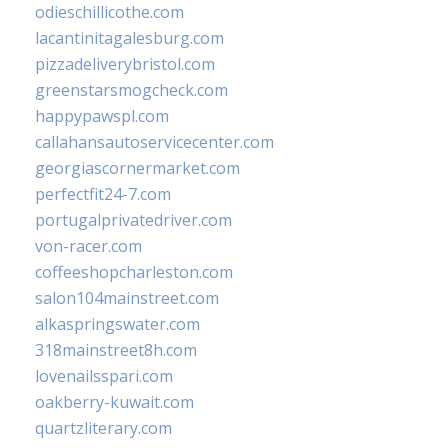
odieschillicothe.com
lacantinitagalesburg.com
pizzadeliverybristol.com
greenstarsmogcheck.com
happypawspl.com
callahansautoservicecenter.com
georgiascornermarket.com
perfectfit24-7.com
portugalprivatedriver.com
von-racer.com
coffeeshopcharleston.com
salon104mainstreet.com
alkaspringswater.com
318mainstreet8h.com
lovenailsspari.com
oakberry-kuwait.com
quartzliterary.com