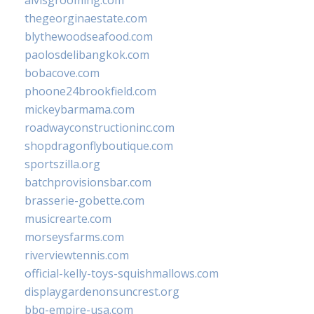
alvisgrooming.com
thegeorginaestate.com
blythewoodseafood.com
paolosdelibangkok.com
bobacove.com
phoone24brookfield.com
mickeybarmama.com
roadwayconstructioninc.com
shopdragonflyboutique.com
sportszilla.org
batchprovisionsbar.com
brasserie-gobette.com
musicrearte.com
morseysfarms.com
riverviewtennis.com
official-kelly-toys-squishmallows.com
displaygardenonsuncrest.org
bbq-empire-usa.com