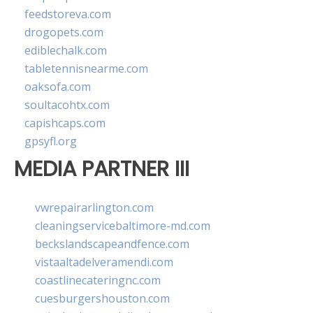
feedstoreva.com
drogopets.com
ediblechalk.com
tabletennisnearme.com
oaksofa.com
soultacohtx.com
capishcaps.com
gpsyfl.org
MEDIA PARTNER III
vwrepairarlington.com
cleaningservicebaltimore-md.com
beckslandscapeandfence.com
vistaaltadelveramendi.com
coastlinecateringnc.com
cuesburgershouston.com