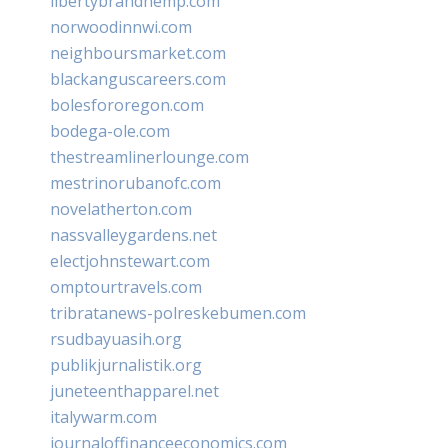
libertybrandhemp.com
norwoodinnwi.com
neighboursmarket.com
blackanguscareers.com
bolesfororegon.com
bodega-ole.com
thestreamlinerlounge.com
mestrinorubanofc.com
novelatherton.com
nassvalleygardens.net
electjohnstewart.com
omptourtravels.com
tribratanews-polreskebumen.com
rsudbayuasih.org
publikjurnalistik.org
juneteenthapparel.net
italywarm.com
journaloffinanceeconomics.com