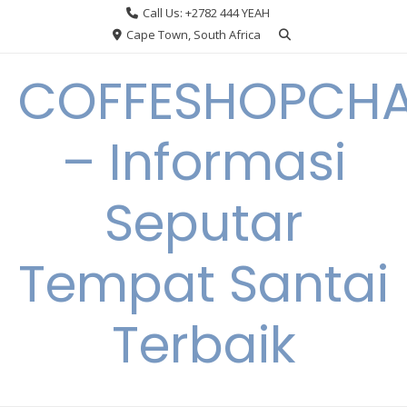
Skip
Call Us: +2782 444 YEAH
to
Cape Town, South Africa
content
COFFESHOPCHA
– Informasi
Seputar
Tempat Santai
Terbaik