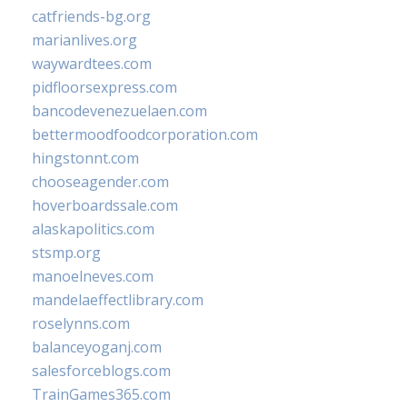
catfriends-bg.org
marianlives.org
waywardtees.com
pidfloorsexpress.com
bancodevenezuelaen.com
bettermoodfoodcorporation.com
hingstonnt.com
chooseagender.com
hoverboardssale.com
alaskapolitics.com
stsmp.org
manoelneves.com
mandelaeffectlibrary.com
roselynns.com
balanceyoganj.com
salesforceblogs.com
TrainGames365.com