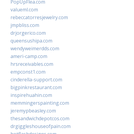
PopUpFlea.com
valueml.com
rebeccatorresjewelry.com
jmpbliss.com
drjorgerico.com
queensushipa.com
wendyweimerdds.com
ameri-camp.com
hrsreceivables.com
empconst1.com
cinderella-support.com
bigpinkrestaurant.com
inspirehuahin.com
memmingerspainting.com
jeremypbeasley.com
thesandwichdepotcos.com
drgiggleshouseofpain.com