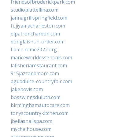
friendsofbroderickpark.com
studiopiattellina.com
jannagrillspringfield.com
fujiyamacharleston.com
elpatronchardon.com
donglaishun-order.com
fiamc-rome2022.org
mariceworldessentials.com
lafisheriarestaurant.com
915jazzandmore.com
aguadulce-countryfair.com
jakehovis.com
bosswingsduluth.com
birminghamautocare.com
tonyscountrykitchen.com
jbellasnailspa.com
mychaihouse.com