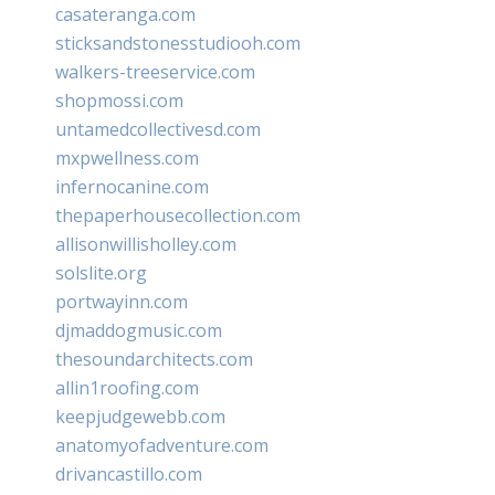
casateranga.com
sticksandstonesstudiooh.com
walkers-treeservice.com
shopmossi.com
untamedcollectivesd.com
mxpwellness.com
infernocanine.com
thepaperhousecollection.com
allisonwillisholley.com
solslite.org
portwayinn.com
djmaddogmusic.com
thesoundarchitects.com
allin1roofing.com
keepjudgewebb.com
anatomyofadventure.com
drivancastillo.com