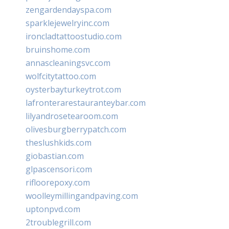
zengardendayspa.com
sparklejewelryinc.com
ironcladtattoostudio.com
bruinshome.com
annascleaningsvc.com
wolfcitytattoo.com
oysterbayturkeytrot.com
lafronterarestauranteybar.com
lilyandrosetearoom.com
olivesburgberrypatch.com
theslushkids.com
giobastian.com
glpascensori.com
rifloorepoxy.com
woolleymillingandpaving.com
uptonpvd.com
2troublegrill.com