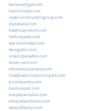
bennusehgall.com
tsecincinnati.com
roderconstructiongroup.com
plazabatai.com
hawkscayresort.com
hellonquads.com
diarioanimales.com
decogaleri.com
unavozparadios.com
shoes-vert.com
elbotanicopanama.com
shadyoaksrockportrvpark.com
jccoinlaundry.com
kautorepair.com
marjaeswinebar.com
elmazatlanclinton.com
ideacoffeenyc.com