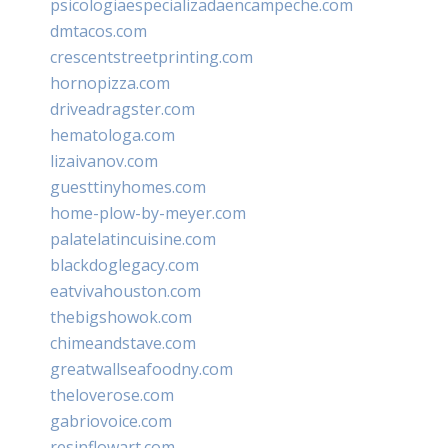
psicologiaespecializadaencampeche.com
dmtacos.com
crescentstreetprinting.com
hornopizza.com
driveadragster.com
hematologa.com
lizaivanov.com
guesttinyhomes.com
home-plow-by-meyer.com
palatelatincuisine.com
blackdoglegacy.com
eatvivahouston.com
thebigshowok.com
chimeandstave.com
greatwallseafoodny.com
theloverose.com
gabriovoice.com
resinflowart.com