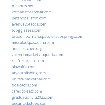
p-sports.net
korsairstreetwear.com
petshopallston.com
avenue26tacos.com
topgglasses.com
broadmoornailsspacoloradosprings.com
missblackpasadena.com
anneskitchen.org
valenciamarketytaqueria.com
reefrecordsllc.com
alawaffle.com
aryouthfishing.com
united-basketball.com
tios-tacos.com
cafecito-satx.com
graduacionviu2023.com
pecanjackstogo.com