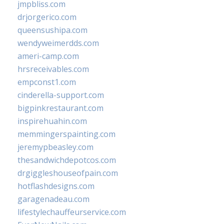
jmpbliss.com
drjorgerico.com
queensushipa.com
wendyweimerdds.com
ameri-camp.com
hrsreceivables.com
empconst1.com
cinderella-support.com
bigpinkrestaurant.com
inspirehuahin.com
memmingerspainting.com
jeremypbeasley.com
thesandwichdepotcos.com
drgiggleshouseofpain.com
hotflashdesigns.com
garagenadeau.com
lifestylechauffeurservice.com