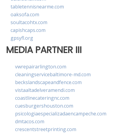
tabletennisnearme.com
oaksofa.com
soultacohtx.com
capishcaps.com
gpsyfl.org
MEDIA PARTNER III
vwrepairarlington.com
cleaningservicebaltimore-md.com
beckslandscapeandfence.com
vistaaltadelveramendi.com
coastlinecateringnc.com
cuesburgershouston.com
psicologiaespecializadaencampeche.com
dmtacos.com
crescentstreetprinting.com