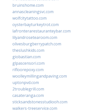
bruinshome.com
annascleaningsvc.com
wolfcitytattoo.com
oysterbayturkeytrot.com
lafronterarestauranteybar.com
lilyandrosetearoom.com
olivesburgberrypatch.com
theslushkids.com
giobastian.com
glpascensori.com
rifloorepoxy.com
woolleymillingandpaving.com
uptonpvd.com
2troublegrill.com
casateranga.com
sticksandstonesstudiooh.com
walkers-treeservice.com