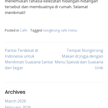
menemukan rahasia kelezatan hidangan-hidangan
tersebut dan membuatnya di rumah. Selamat
menikmati!
Posted in
Cafe
Tagged
nongkrong cafe menu
Post
Pantai Terdekat di
Tempat Nongkrong
Indonesia untuk
Makan di Jogja dengan
Menikmati Suasana Santai
Menu Spesial dan Suasana
navigation
dan Segar
Unik
Archives
March 2026
February 2026