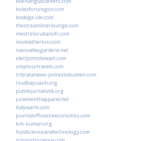
blackanguscareers.com
bolesfororegon.com
bodega-ole.com
thestreamlinerlounge.com
mestrinorubanofc.com
novelatherton.com
nassvalleygardens.net
electjohnstewart.com
omptourtravels.com
tribratanews-polreskebumen.com
rsudbayuasih.org
publikjurnalistik.org
juneteenthapparel.net
italywarm.com
journaloffinanceeconomics.com
kvk-kumari.org
foodscienceandtechnology.com
scisportsscience.com