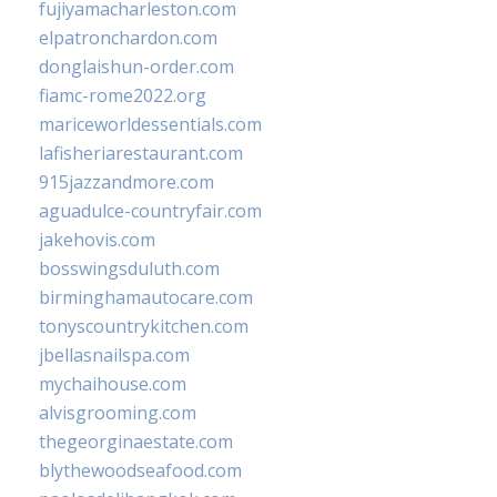
fujiyamacharleston.com
elpatronchardon.com
donglaishun-order.com
fiamc-rome2022.org
mariceworldessentials.com
lafisheriarestaurant.com
915jazzandmore.com
aguadulce-countryfair.com
jakehovis.com
bosswingsduluth.com
birminghamautocare.com
tonyscountrykitchen.com
jbellasnailspa.com
mychaihouse.com
alvisgrooming.com
thegeorginaestate.com
blythewoodseafood.com