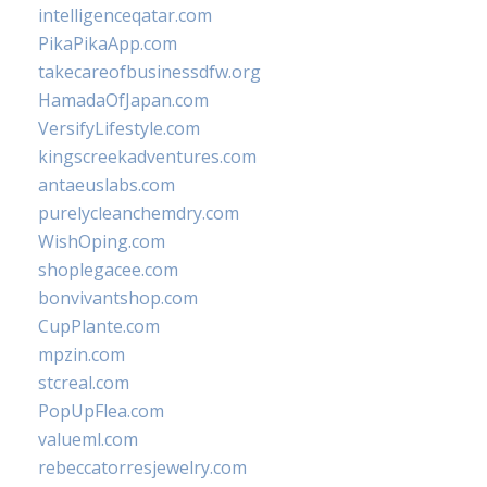
intelligenceqatar.com
PikaPikaApp.com
takecareofbusinessdfw.org
HamadaOfJapan.com
VersifyLifestyle.com
kingscreekadventures.com
antaeuslabs.com
purelycleanchemdry.com
WishOping.com
shoplegacee.com
bonvivantshop.com
CupPlante.com
mpzin.com
stcreal.com
PopUpFlea.com
valueml.com
rebeccatorresjewelry.com