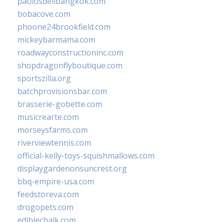
paolosdelibangkok.com
bobacove.com
phoone24brookfield.com
mickeybarmama.com
roadwayconstructioninc.com
shopdragonflyboutique.com
sportszilla.org
batchprovisionsbar.com
brasserie-gobette.com
musicrearte.com
morseysfarms.com
riverviewtennis.com
official-kelly-toys-squishmallows.com
displaygardenonsuncrest.org
bbq-empire-usa.com
feedstoreva.com
drogopets.com
ediblechalk.com