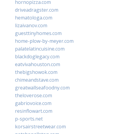
hornopizza.com
driveadragster.com
hematologa.com
lizaivanov.com
guesttinyhomes.com
home-plow-by-meyer.com
palatelatincuisine.com
blackdoglegacy.com
eatvivahouston.com
thebigshowok.com
chimeandstave.com
greatwallseafoodny.com
theloverose.com
gabriovoice.com
resinflowart.com
p-sports.net
korsairstreetwear.com