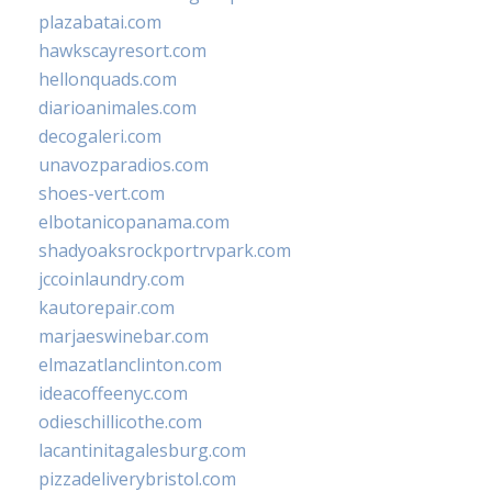
plazabatai.com
hawkscayresort.com
hellonquads.com
diarioanimales.com
decogaleri.com
unavozparadios.com
shoes-vert.com
elbotanicopanama.com
shadyoaksrockportrvpark.com
jccoinlaundry.com
kautorepair.com
marjaeswinebar.com
elmazatlanclinton.com
ideacoffeenyc.com
odieschillicothe.com
lacantinitagalesburg.com
pizzadeliverybristol.com