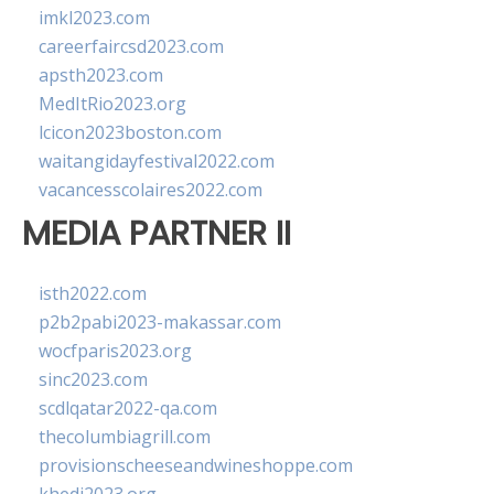
imkl2023.com
careerfaircsd2023.com
apsth2023.com
MedItRio2023.org
lcicon2023boston.com
waitangidayfestival2022.com
vacancesscolaires2022.com
MEDIA PARTNER II
isth2022.com
p2b2pabi2023-makassar.com
wocfparis2023.org
sinc2023.com
scdlqatar2022-qa.com
thecolumbiagrill.com
provisionscheeseandwineshoppe.com