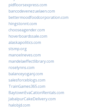
pidfloorsexpress.com
bancodevenezuelaen.com
bettermoodfoodcorporation.com
hingstonnt.com
chooseagender.com
hoverboardssale.com
alaskapolitics.com
stsmp.org
manoelneves.com
mandelaeffectlibrary.com
roselynns.com
balanceyoganj.com
salesforceblogs.com
TrainGames365.com
BaytownEvaCationRentals.com
JabalpurCakeDelivery.com
halobjd.com