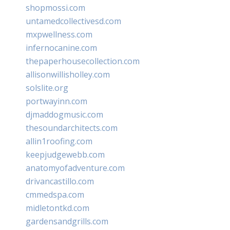
shopmossi.com
untamedcollectivesd.com
mxpwellness.com
infernocanine.com
thepaperhousecollection.com
allisonwillisholley.com
solslite.org
portwayinn.com
djmaddogmusic.com
thesoundarchitects.com
allin1roofing.com
keepjudgewebb.com
anatomyofadventure.com
drivancastillo.com
cmmedspa.com
midletontkd.com
gardensandgrills.com