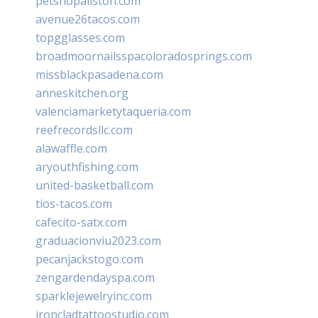
petshopallston.com
avenue26tacos.com
topgglasses.com
broadmoornailsspacoloradosprings.com
missblackpasadena.com
anneskitchen.org
valenciamarketytaqueria.com
reefrecordsllc.com
alawaffle.com
aryouthfishing.com
united-basketball.com
tios-tacos.com
cafecito-satx.com
graduacionviu2023.com
pecanjackstogo.com
zengardendayspa.com
sparklejewelryinc.com
ironcladtattoostudio.com