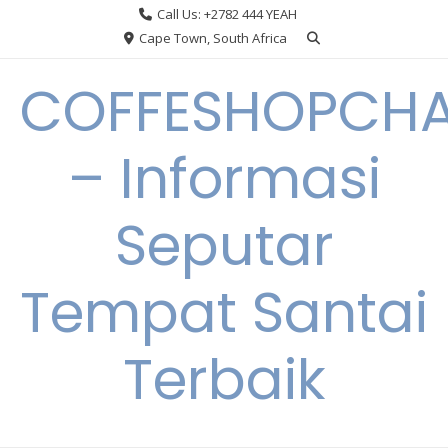
Skip
Call Us: +2782 444 YEAH
to
Cape Town, South Africa
content
COFFESHOPCHA
– Informasi
Seputar
Tempat Santai
Terbaik