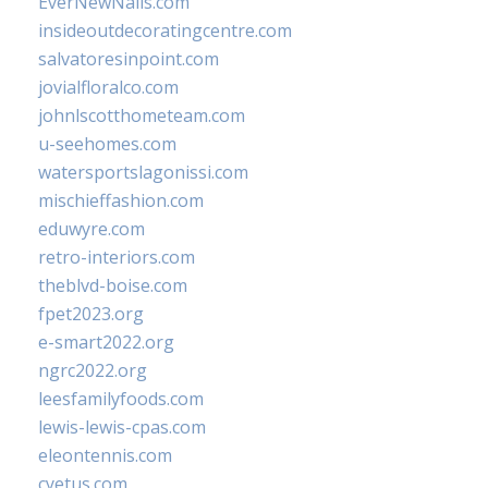
EverNewNails.com
insideoutdecoratingcentre.com
salvatoresinpoint.com
jovialfloralco.com
johnlscotthometeam.com
u-seehomes.com
watersportslagonissi.com
mischieffashion.com
eduwyre.com
retro-interiors.com
theblvd-boise.com
fpet2023.org
e-smart2022.org
ngrc2022.org
leesfamilyfoods.com
lewis-lewis-cpas.com
eleontennis.com
cyetus.com