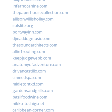
infernocanine.com
thepaperhousecollection.com
allisonwillisholley.com
solslite.org
portwayinn.com
djmaddogmusic.com
thesoundarchitects.com
allin1roofing.com
keepjudgewebb.com
anatomyofadventure.com
drivancastillo.com
cmmedspa.com
midletontkd.com
gardensandgrills.com
basilfoodwine.com
nikko-tochigi.net
caribbean-corner.com