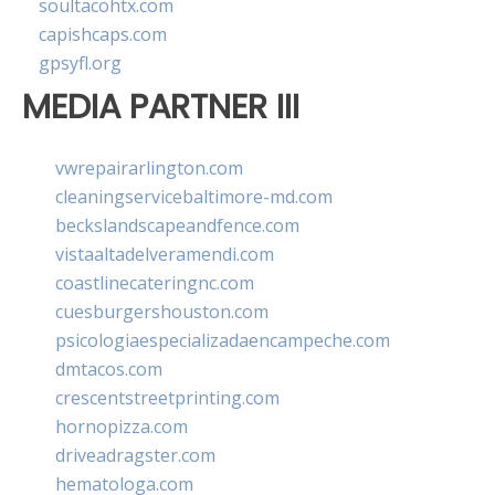
soultacohtx.com
capishcaps.com
gpsyfl.org
MEDIA PARTNER III
vwrepairarlington.com
cleaningservicebaltimore-md.com
beckslandscapeandfence.com
vistaaltadelveramendi.com
coastlinecateringnc.com
cuesburgershouston.com
psicologiaespecializadaencampeche.com
dmtacos.com
crescentstreetprinting.com
hornopizza.com
driveadragster.com
hematologa.com