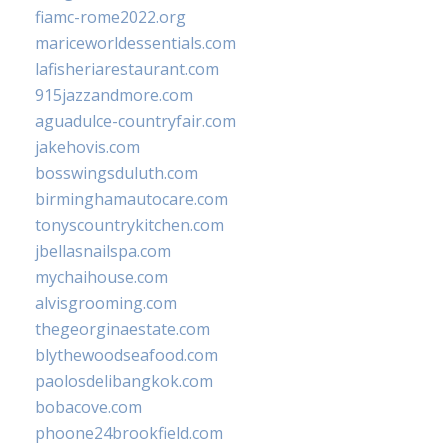
fiamc-rome2022.org
mariceworldessentials.com
lafisheriarestaurant.com
915jazzandmore.com
aguadulce-countryfair.com
jakehovis.com
bosswingsduluth.com
birminghamautocare.com
tonyscountrykitchen.com
jbellasnailspa.com
mychaihouse.com
alvisgrooming.com
thegeorginaestate.com
blythewoodseafood.com
paolosdelibangkok.com
bobacove.com
phoone24brookfield.com