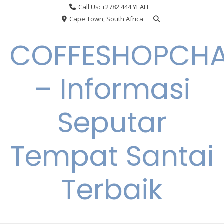
Skip
Call Us: +2782 444 YEAH
to
Cape Town, South Africa
content
COFFESHOPCHA
– Informasi
Seputar
Tempat Santai
Terbaik