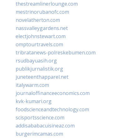
thestreamlinerlounge.com
mestrinorubanofc.com
novelatherton.com
nassvalleygardens.net
electjohnstewart.com
omptourtravels.com
tribratanews-polreskebumen.com
rsudbayuasih.org
publikjurnalistik.org
juneteenthapparel.net
italywarm.com
journaloffinanceeconomics.com
kvk-kumari.org
foodscienceandtechnology.com
scisportsscience.com
addisababacuisineaz.com
burgerimcamas.com