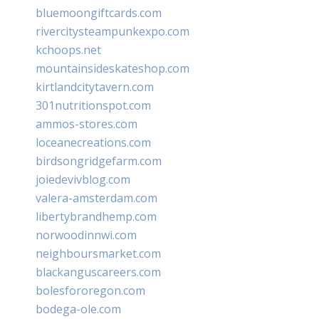
bluemoongiftcards.com
rivercitysteampunkexpo.com
kchoops.net
mountainsideskateshop.com
kirtlandcitytavern.com
301nutritionspot.com
ammos-stores.com
loceanecreations.com
birdsongridgefarm.com
joiedevivblog.com
valera-amsterdam.com
libertybrandhemp.com
norwoodinnwi.com
neighboursmarket.com
blackanguscareers.com
bolesfororegon.com
bodega-ole.com