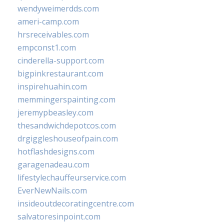
wendyweimerdds.com
ameri-camp.com
hrsreceivables.com
empconst1.com
cinderella-support.com
bigpinkrestaurant.com
inspirehuahin.com
memmingerspainting.com
jeremypbeasley.com
thesandwichdepotcos.com
drgiggleshouseofpain.com
hotflashdesigns.com
garagenadeau.com
lifestylechauffeurservice.com
EverNewNails.com
insideoutdecoratingcentre.com
salvatoresinpoint.com