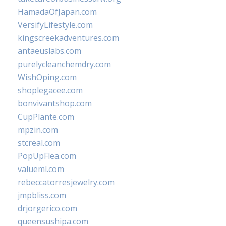
HamadaOfJapan.com
VersifyLifestyle.com
kingscreekadventures.com
antaeuslabs.com
purelycleanchemdry.com
WishOping.com
shoplegacee.com
bonvivantshop.com
CupPlante.com
mpzin.com
stcreal.com
PopUpFlea.com
valueml.com
rebeccatorresjewelry.com
jmpbliss.com
drjorgerico.com
queensushipa.com