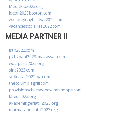
MedItRio2023.org
lcicon2023boston.com
waitangidayfestival2022.com
vacancesscolaires2022.com
MEDIA PARTNER II
isth2022.com
p2b2pabi2023-makassar.com
wocfparis2023.org
sinc2023.com
scdlqatar2022-qa.com
thecolumbiagrill.com
provisionscheeseandwineshoppe.com
khedi2023.org
akademikgeriatri2023.org
marmarapediatri2023.org