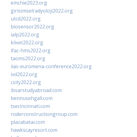
emchie2023.org
girisimselradyoloji2022.org
utcd2022.org
biosensor2022.org
ialp2022.org
klivet2022.org
ifac-hms2022.org
taoms2022.org
iias-euromena-conference2022.org
ivd2022.org
csity2022.org
ibsarstudyabroad.com
bennusehgall.com
tsecincinnati.com
roderconstructiongroup.com
plazabatai.com
hawkscayresort.com