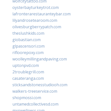
wolfcitytattoo.com
oysterbayturkeytrot.com
lafronterarestauranteybar.com
lilyandrosetearoom.com
olivesburgberrypatch.com
theslushkids.com
giobastian.com
glpascensori.com
rifloorepoxy.com
woolleymillingandpaving.com
uptonpvd.com
2troublegrill.com
casateranga.com
sticksandstonesstudiooh.com
walkers-treeservice.com
shopmossi.com
untamedcollectivesd.com
mxpwellness.com