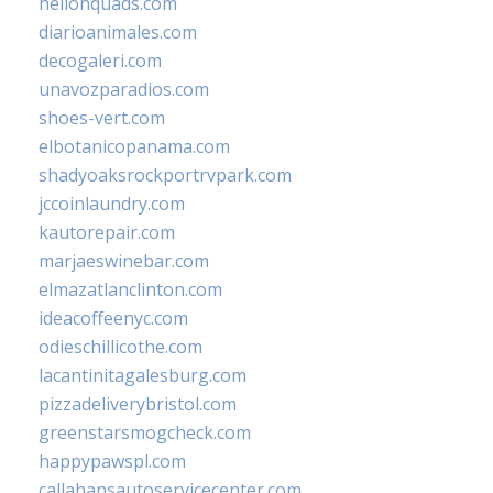
hellonquads.com
diarioanimales.com
decogaleri.com
unavozparadios.com
shoes-vert.com
elbotanicopanama.com
shadyoaksrockportrvpark.com
jccoinlaundry.com
kautorepair.com
marjaeswinebar.com
elmazatlanclinton.com
ideacoffeenyc.com
odieschillicothe.com
lacantinitagalesburg.com
pizzadeliverybristol.com
greenstarsmogcheck.com
happypawspl.com
callahansautoservicecenter.com