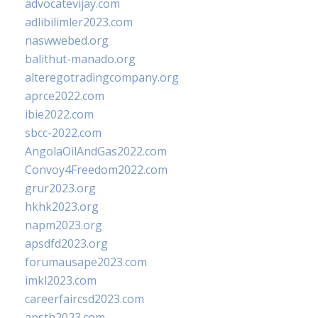
advocatevijay.com
adlibilimler2023.com
naswwebed.org
balithut-manado.org
alteregotradingcompany.org
aprce2022.com
ibie2022.com
sbcc-2022.com
AngolaOilAndGas2022.com
Convoy4Freedom2022.com
grur2023.org
hkhk2023.org
napm2023.org
apsdfd2023.org
forumausape2023.com
imkl2023.com
careerfaircsd2023.com
apsth2023.com