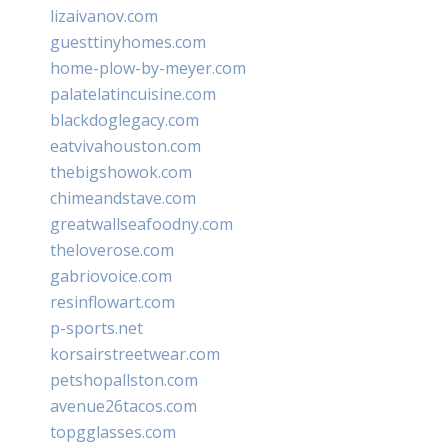
lizaivanov.com
guesttinyhomes.com
home-plow-by-meyer.com
palatelatincuisine.com
blackdoglegacy.com
eatvivahouston.com
thebigshowok.com
chimeandstave.com
greatwallseafoodny.com
theloverose.com
gabriovoice.com
resinflowart.com
p-sports.net
korsairstreetwear.com
petshopallston.com
avenue26tacos.com
topgglasses.com