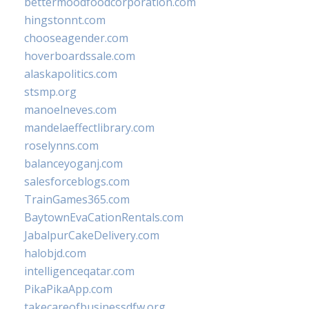
bettermoodfoodcorporation.com
hingstonnt.com
chooseagender.com
hoverboardssale.com
alaskapolitics.com
stsmp.org
manoelneves.com
mandelaeffectlibrary.com
roselynns.com
balanceyoganj.com
salesforceblogs.com
TrainGames365.com
BaytownEvaCationRentals.com
JabalpurCakeDelivery.com
halobjd.com
intelligenceqatar.com
PikaPikaApp.com
takecareofbusinessdfw.org