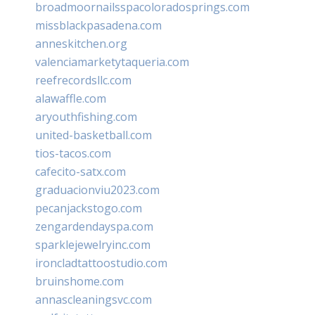
broadmoornailsspacoloradosprings.com
missblackpasadena.com
anneskitchen.org
valenciamarketytaqueria.com
reefrecordsllc.com
alawaffle.com
aryouthfishing.com
united-basketball.com
tios-tacos.com
cafecito-satx.com
graduacionviu2023.com
pecanjackstogo.com
zengardendayspa.com
sparklejewelryinc.com
ironcladtattoostudio.com
bruinshome.com
annascleaningsvc.com