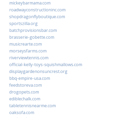
mickeybarmama.com
roadwayconstructioninc.com
shopdragonflyboutique.com
sportszilla.org
batchprovisionsbar.com
brasserie-gobette.com
musicrearte.com
morseysfarms.com
riverviewtennis.com
official-kelly-toys-squishmallows.com
displaygardenonsuncrest.org
bbq-empire-usa.com
feedstoreva.com
drogopets.com
ediblechalk.com
tabletennisnearme.com
oaksofa.com