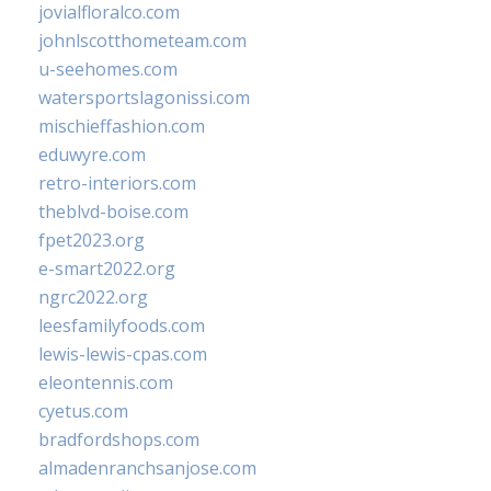
jovialfloralco.com
johnlscotthometeam.com
u-seehomes.com
watersportslagonissi.com
mischieffashion.com
eduwyre.com
retro-interiors.com
theblvd-boise.com
fpet2023.org
e-smart2022.org
ngrc2022.org
leesfamilyfoods.com
lewis-lewis-cpas.com
eleontennis.com
cyetus.com
bradfordshops.com
almadenranchsanjose.com