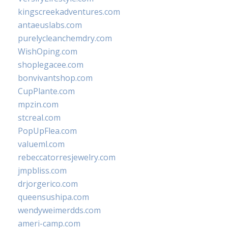
kingscreekadventures.com
antaeuslabs.com
purelycleanchemdry.com
WishOping.com
shoplegacee.com
bonvivantshop.com
CupPlante.com
mpzin.com
stcreal.com
PopUpFlea.com
valueml.com
rebeccatorresjewelry.com
jmpbliss.com
drjorgerico.com
queensushipa.com
wendyweimerdds.com
ameri-camp.com