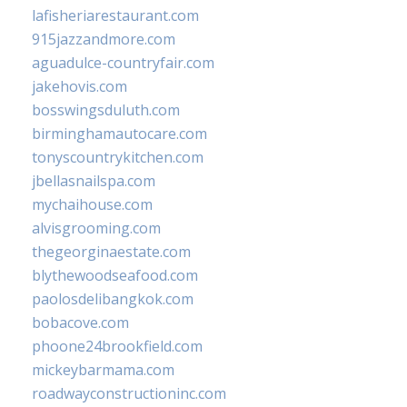
lafisheriarestaurant.com
915jazzandmore.com
aguadulce-countryfair.com
jakehovis.com
bosswingsduluth.com
birminghamautocare.com
tonyscountrykitchen.com
jbellasnailspa.com
mychaihouse.com
alvisgrooming.com
thegeorginaestate.com
blythewoodseafood.com
paolosdelibangkok.com
bobacove.com
phoone24brookfield.com
mickeybarmama.com
roadwayconstructioninc.com