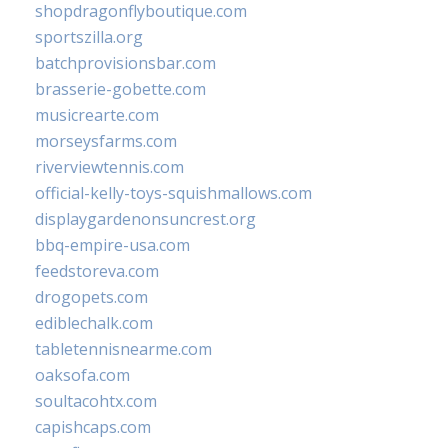
shopdragonflyboutique.com
sportszilla.org
batchprovisionsbar.com
brasserie-gobette.com
musicrearte.com
morseysfarms.com
riverviewtennis.com
official-kelly-toys-squishmallows.com
displaygardenonsuncrest.org
bbq-empire-usa.com
feedstoreva.com
drogopets.com
ediblechalk.com
tabletennisnearme.com
oaksofa.com
soultacohtx.com
capishcaps.com