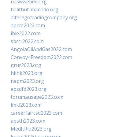
naswwebed.org
balithut-manado.org
alteregotradingcompany.org
aprce2022.com
ibie2022.com
sbcc-2022.com
AngolaOilAndGas2022.com
Convoy4Freedom2022.com
grur2023.org
hkhk2023.org
napm2023.org
apsdfd2023.org
forumausape2023.com
imkl2023.com
careerfaircsd2023.com
apsth2023.com
MedItRio2023.org
lcicon2023boston.com