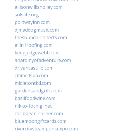
allisonwillisholley.com
solslite.org
portwayinn.com
djmaddogmusic.com
thesoundarchitects.com
allin1roofing.com
keepjudgewebb.com
anatomyofadventure.com
drivancastillo.com
cmmedspa.com
midletontkd.com
gardensandgrills.com
basilfoodwine.com
nikko-tochigi.net
caribbean-corner.com
bluemoongiftcards.com
rivercitysteampunkexpo.com