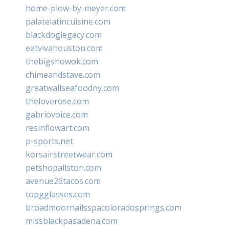
home-plow-by-meyer.com
palatelatincuisine.com
blackdoglegacy.com
eatvivahouston.com
thebigshowok.com
chimeandstave.com
greatwallseafoodny.com
theloverose.com
gabriovoice.com
resinflowart.com
p-sports.net
korsairstreetwear.com
petshopallston.com
avenue26tacos.com
topgglasses.com
broadmoornailsspacoloradosprings.com
missblackpasadena.com