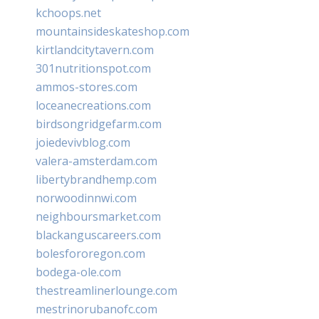
kchoops.net
mountainsideskateshop.com
kirtlandcitytavern.com
301nutritionspot.com
ammos-stores.com
loceanecreations.com
birdsongridgefarm.com
joiedevivblog.com
valera-amsterdam.com
libertybrandhemp.com
norwoodinnwi.com
neighboursmarket.com
blackanguscareers.com
bolesfororegon.com
bodega-ole.com
thestreamlinerlounge.com
mestrinorubanofc.com