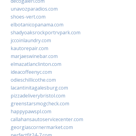
decogaleri.com
unavozparadios.com
shoes-vert.com
elbotanicopanama.com
shadyoaksrockportrvpark.com
jccoinlaundry.com
kautorepair.com
marjaeswinebar.com
elmazatlanclinton.com
ideacoffeenyc.com
odieschillicothe.com
lacantinitagalesburg.com
pizzadeliverybristol.com
greenstarsmogcheck.com
happypawspl.com
callahansautoservicecenter.com
georgiascornermarket.com
perfectfit24-7.com