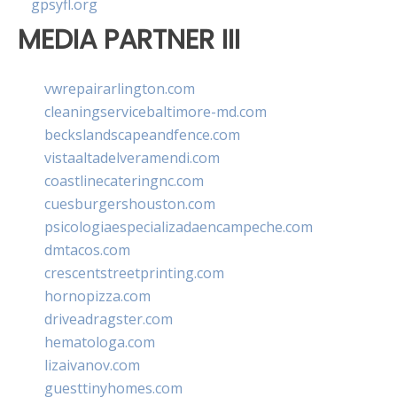
gpsyfl.org
MEDIA PARTNER III
vwrepairarlington.com
cleaningservicebaltimore-md.com
beckslandscapeandfence.com
vistaaltadelveramendi.com
coastlinecateringnc.com
cuesburgershouston.com
psicologiaespecializadaencampeche.com
dmtacos.com
crescentstreetprinting.com
hornopizza.com
driveadragster.com
hematologa.com
lizaivanov.com
guesttinyhomes.com