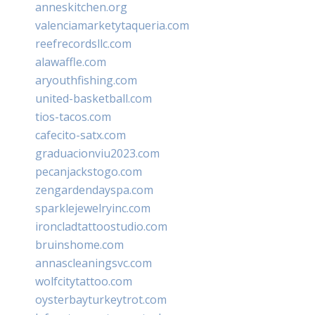
anneskitchen.org
valenciamarketytaqueria.com
reefrecordsllc.com
alawaffle.com
aryouthfishing.com
united-basketball.com
tios-tacos.com
cafecito-satx.com
graduacionviu2023.com
pecanjackstogo.com
zengardendayspa.com
sparklejewelryinc.com
ironcladtattoostudio.com
bruinshome.com
annascleaningsvc.com
wolfcitytattoo.com
oysterbayturkeytrot.com