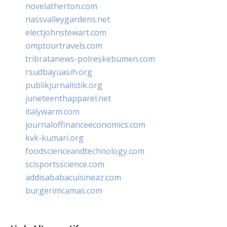
novelatherton.com
nassvalleygardens.net
electjohnstewart.com
omptourtravels.com
tribratanews-polreskebumen.com
rsudbayuasih.org
publikjurnalistik.org
juneteenthapparel.net
italywarm.com
journaloffinanceeconomics.com
kvk-kumari.org
foodscienceandtechnology.com
scisportsscience.com
addisababacuisineaz.com
burgerimcamas.com