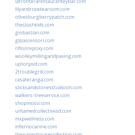
lafronterarestauranteybar.com
lilyandrosetearoom.com
olivesburgberrypatch.com
theslushkids.com
giobastian.com
glpascensori.com
rifloorepoxy.com
woolleymillingandpaving.com
uptonpvd.com
2troublegrill.com
casateranga.com
sticksandstonesstudiooh.com
walkers-treeservice.com
shopmossi.com
untamedcollectivesd.com
mxpwellness.com
infernocanine.com
thepaperhousecollection.com