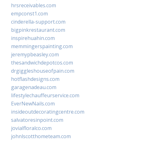
hrsreceivables.com
empconst1.com
cinderella-support.com
bigpinkrestaurant.com
inspirehuahin.com
memmingerspainting.com
jeremypbeasley.com
thesandwichdepotcos.com
drgiggleshouseofpain.com
hotflashdesigns.com
garagenadeau.com
lifestylechauffeurservice.com
EverNewNails.com
insideoutdecoratingcentre.com
salvatoresinpoint.com
jovialfloralco.com
johnlscotthometeam.com