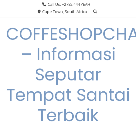
Skip
Call Us: +2782 444 YEAH
to
Cape Town, South Africa
content
COFFESHOPCHA
– Informasi
Seputar
Tempat Santai
Terbaik