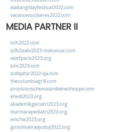
waitangidayfestival2022.com
vacancesscolaires2022.com
MEDIA PARTNER II
isth2022.com
p2b2pabi2023-makassar.com
wocfparis2023.org
sinc2023.com
scdlqatar2022-qa.com
thecolumbiagrill.com
provisionscheeseandwineshoppe.com
khedi2023.org
akademikgeriatri2023.org
marmarapediatri2023.org
emchie2023.org
girisimselradyoloji2022.org