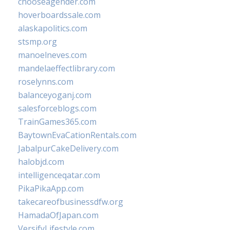
chooseagender.com
hoverboardssale.com
alaskapolitics.com
stsmp.org
manoelneves.com
mandelaeffectlibrary.com
roselynns.com
balanceyoganj.com
salesforceblogs.com
TrainGames365.com
BaytownEvaCationRentals.com
JabalpurCakeDelivery.com
halobjd.com
intelligenceqatar.com
PikaPikaApp.com
takecareofbusinessdfw.org
HamadaOfJapan.com
VersifyLifestyle.com