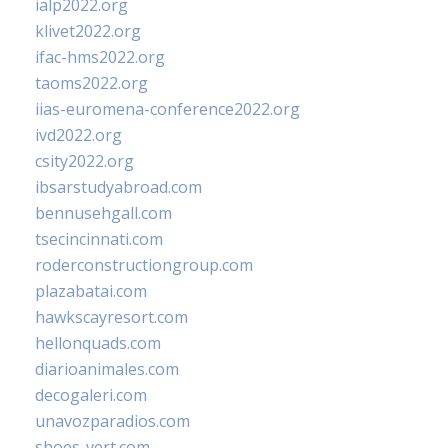
ialp2022.org
klivet2022.org
ifac-hms2022.org
taoms2022.org
iias-euromena-conference2022.org
ivd2022.org
csity2022.org
ibsarstudyabroad.com
bennusehgall.com
tsecincinnati.com
roderconstructiongroup.com
plazabatai.com
hawkscayresort.com
hellonquads.com
diarioanimales.com
decogaleri.com
unavozparadios.com
shoes-vert.com