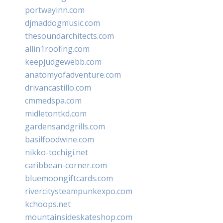
portwayinn.com
djmaddogmusic.com
thesoundarchitects.com
allin1roofing.com
keepjudgewebb.com
anatomyofadventure.com
drivancastillo.com
cmmedspa.com
midletontkd.com
gardensandgrills.com
basilfoodwine.com
nikko-tochigi.net
caribbean-corner.com
bluemoongiftcards.com
rivercitysteampunkexpo.com
kchoops.net
mountainsideskateshop.com