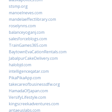
stsmp.org
manoelneves.com
mandelaeffectlibrary.com
roselynns.com
balanceyoganj.com
salesforceblogs.com
TrainGames365.com
BaytownEvaCationRentals.com
JabalpurCakeDelivery.com
halobjd.com
intelligenceqatar.com
PikaPikaApp.com
takecareofbusinessdfw.org
HamadaOfJapan.com
VersifyLifestyle.com
kingscreekadventures.com
antaeuslabs.com