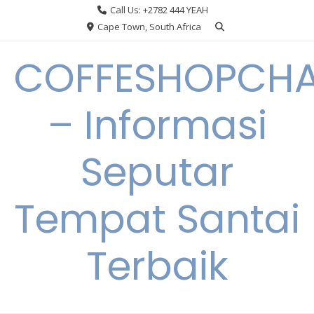
Skip
Call Us: +2782 444 YEAH
to
Cape Town, South Africa
content
COFFESHOPCHA
– Informasi
Seputar
Tempat Santai
Terbaik