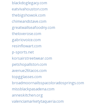
blackdoglegacy.com
eatvivahouston.com
thebigshowok.com
chimeandstave.com
greatwallseafoodny.com
theloverose.com
gabriovoice.com
resinflowart.com
p-sports.net
korsairstreetwear.com
petshopallston.com
avenue26tacos.com
topgglasses.com
broadmoornailsspacoloradosprings.com
missblackpasadena.com
anneskitchen.org
valenciamarketytaqueria.com