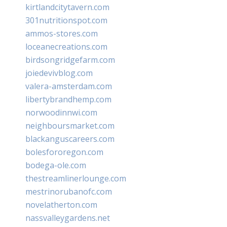
kirtlandcitytavern.com
301nutritionspot.com
ammos-stores.com
loceanecreations.com
birdsongridgefarm.com
joiedevivblog.com
valera-amsterdam.com
libertybrandhemp.com
norwoodinnwi.com
neighboursmarket.com
blackanguscareers.com
bolesfororegon.com
bodega-ole.com
thestreamlinerlounge.com
mestrinorubanofc.com
novelatherton.com
nassvalleygardens.net