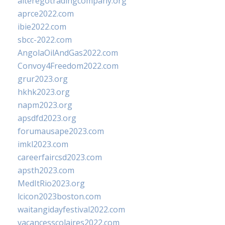
alteregotradingcompany.org
aprce2022.com
ibie2022.com
sbcc-2022.com
AngolaOilAndGas2022.com
Convoy4Freedom2022.com
grur2023.org
hkhk2023.org
napm2023.org
apsdfd2023.org
forumausape2023.com
imkl2023.com
careerfaircsd2023.com
apsth2023.com
MedItRio2023.org
lcicon2023boston.com
waitangidayfestival2022.com
vacancesscolaires2022.com