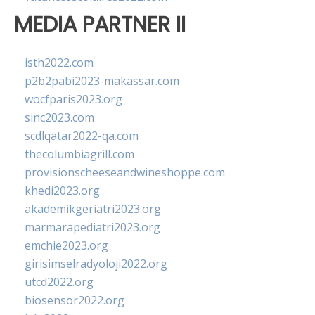
MEDIA PARTNER II
isth2022.com
p2b2pabi2023-makassar.com
wocfparis2023.org
sinc2023.com
scdlqatar2022-qa.com
thecolumbiagrill.com
provisionscheeseandwineshoppe.com
khedi2023.org
akademikgeriatri2023.org
marmarapediatri2023.org
emchie2023.org
girisimselradyoloji2022.org
utcd2022.org
biosensor2022.org