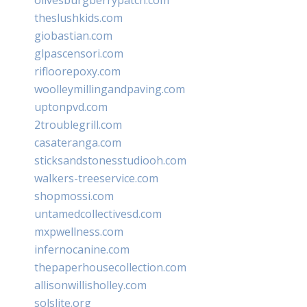
theslushkids.com
giobastian.com
glpascensori.com
rifloorepoxy.com
woolleymillingandpaving.com
uptonpvd.com
2troublegrill.com
casateranga.com
sticksandstonesstudiooh.com
walkers-treeservice.com
shopmossi.com
untamedcollectivesd.com
mxpwellness.com
infernocanine.com
thepaperhousecollection.com
allisonwillisholley.com
solslite.org