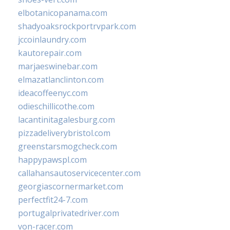
elbotanicopanama.com
shadyoaksrockportrvpark.com
jccoinlaundry.com
kautorepair.com
marjaeswinebar.com
elmazatlanclinton.com
ideacoffeenyc.com
odieschillicothe.com
lacantinitagalesburg.com
pizzadeliverybristol.com
greenstarsmogcheck.com
happypawspl.com
callahansautoservicecenter.com
georgiascornermarket.com
perfectfit24-7.com
portugalprivatedriver.com
von-racer.com