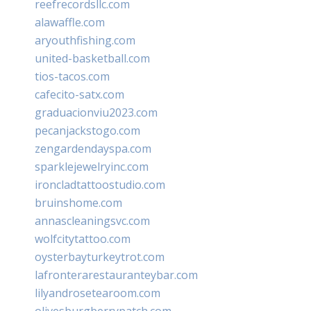
reefrecordsllc.com
alawaffle.com
aryouthfishing.com
united-basketball.com
tios-tacos.com
cafecito-satx.com
graduacionviu2023.com
pecanjackstogo.com
zengardendayspa.com
sparklejewelryinc.com
ironcladtattoostudio.com
bruinshome.com
annascleaningsvc.com
wolfcitytattoo.com
oysterbayturkeytrot.com
lafronterarestauranteybar.com
lilyandrosetearoom.com
olivesburgberrypatch.com