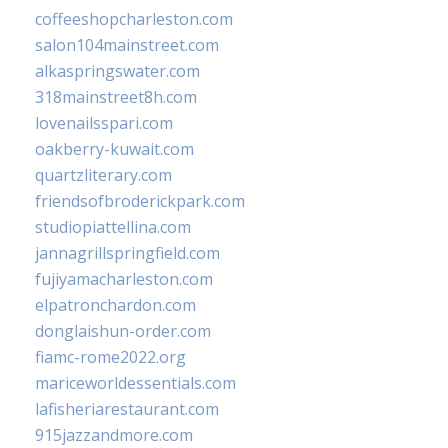
coffeeshopcharleston.com
salon104mainstreet.com
alkaspringswater.com
318mainstreet8h.com
lovenailsspari.com
oakberry-kuwait.com
quartzliterary.com
friendsofbroderickpark.com
studiopiattellina.com
jannagrillspringfield.com
fujiyamacharleston.com
elpatronchardon.com
donglaishun-order.com
fiamc-rome2022.org
mariceworldessentials.com
lafisheriarestaurant.com
915jazzandmore.com