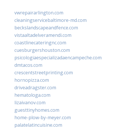
vwrepairarlington.com
cleaningservicebaltimore-md.com
beckslandscapeandfence.com
vistaaltadelveramendi.com
coastlinecateringnc.com
cuesburgershouston.com
psicologiaespecializadaencampeche.com
dmtacos.com
crescentstreetprinting.com
hornopizza.com
driveadragster.com
hematologa.com
lizaivanov.com
guesttinyhomes.com
home-plow-by-meyer.com
palatelatincuisine.com