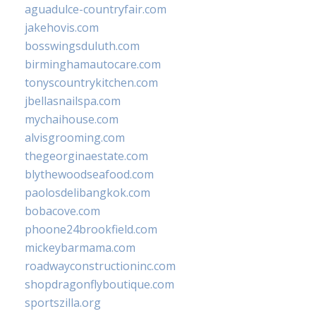
aguadulce-countryfair.com
jakehovis.com
bosswingsduluth.com
birminghamautocare.com
tonyscountrykitchen.com
jbellasnailspa.com
mychaihouse.com
alvisgrooming.com
thegeorginaestate.com
blythewoodseafood.com
paolosdelibangkok.com
bobacove.com
phoone24brookfield.com
mickeybarmama.com
roadwayconstructioninc.com
shopdragonflyboutique.com
sportszilla.org