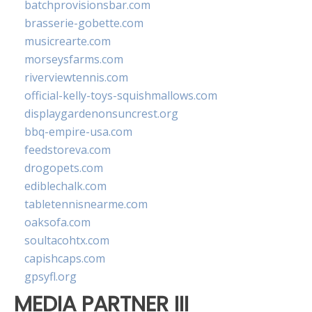
batchprovisionsbar.com
brasserie-gobette.com
musicrearte.com
morseysfarms.com
riverviewtennis.com
official-kelly-toys-squishmallows.com
displaygardenonsuncrest.org
bbq-empire-usa.com
feedstoreva.com
drogopets.com
ediblechalk.com
tabletennisnearme.com
oaksofa.com
soultacohtx.com
capishcaps.com
gpsyfl.org
MEDIA PARTNER III