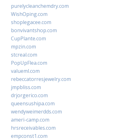
purelycleanchemdry.com
WishOping.com
shoplegacee.com
bonvivantshop.com
CupPlante.com
mpzin.com
stcreal.com
PopUpFlea.com
valueml.com
rebeccatorresjewelry.com
jmpbliss.com
drjorgerico.com
queensushipa.com
wendyweimerdds.com
ameri-camp.com
hrsreceivables.com
empconst1.com