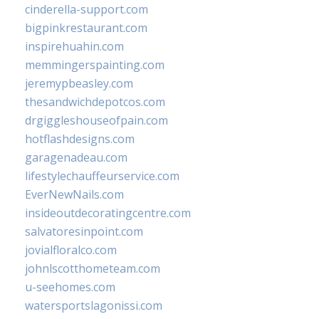
cinderella-support.com
bigpinkrestaurant.com
inspirehuahin.com
memmingerspainting.com
jeremypbeasley.com
thesandwichdepotcos.com
drgiggleshouseofpain.com
hotflashdesigns.com
garagenadeau.com
lifestylechauffeurservice.com
EverNewNails.com
insideoutdecoratingcentre.com
salvatoresinpoint.com
jovialfloralco.com
johnlscotthometeam.com
u-seehomes.com
watersportslagonissi.com