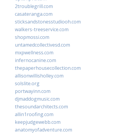
2troublegrill.com
casateranga.com
sticksandstonesstudiooh.com
walkers-treeservice.com
shopmossi.com
untamedcollectivesd.com
mxpwellness.com
infernocanine.com
thepaperhousecollection.com
allisonwillisholley.com
solslite.org
portwayinn.com
djmaddogmusic.com
thesoundarchitects.com
allin1roofing.com
keepjudgewebb.com
anatomyofadventure.com