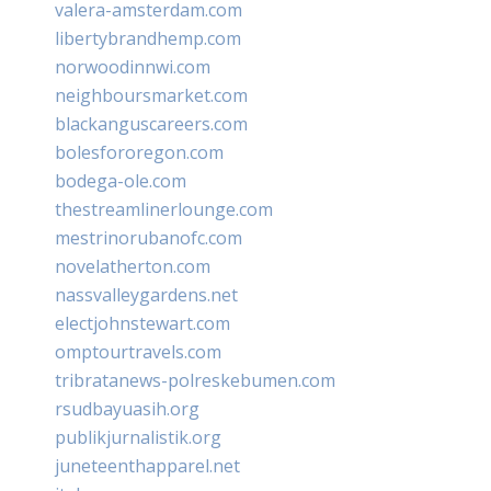
valera-amsterdam.com
libertybrandhemp.com
norwoodinnwi.com
neighboursmarket.com
blackanguscareers.com
bolesfororegon.com
bodega-ole.com
thestreamlinerlounge.com
mestrinorubanofc.com
novelatherton.com
nassvalleygardens.net
electjohnstewart.com
omptourtravels.com
tribratanews-polreskebumen.com
rsudbayuasih.org
publikjurnalistik.org
juneteenthapparel.net