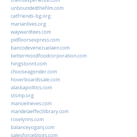
theintexperience.com
unboundedthefilm.com
catfriends-bg.org
marianlives.org
waywardtees.com
pidfloorsexpress.com
bancodevenezuelaen.com
bettermoodfoodcorporation.com
hingstonnt.com
chooseagender.com
hoverboardssale.com
alaskapolitics.com
stsmp.org
manoelneves.com
mandelaeffectlibrary.com
roselynns.com
balanceyoganj.com
salesforceblogs.com