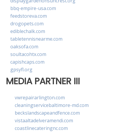
displaygardenonsuncrest.org
bbq-empire-usa.com
feedstoreva.com
drogopets.com
ediblechalk.com
tabletennisnearme.com
oaksofa.com
soultacohtx.com
capishcaps.com
gpsyfl.org
MEDIA PARTNER III
vwrepairarlington.com
cleaningservicebaltimore-md.com
beckslandscapeandfence.com
vistaaltadelveramendi.com
coastlinecateringnc.com