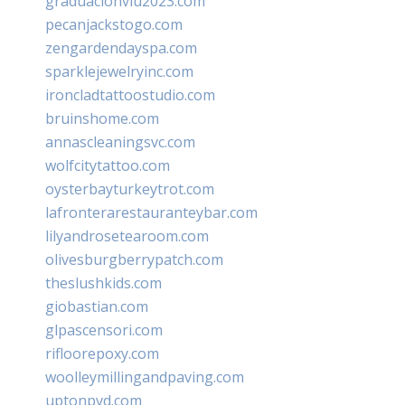
graduacionviu2023.com
pecanjackstogo.com
zengardendayspa.com
sparklejewelryinc.com
ironcladtattoostudio.com
bruinshome.com
annascleaningsvc.com
wolfcitytattoo.com
oysterbayturkeytrot.com
lafronterarestauranteybar.com
lilyandrosetearoom.com
olivesburgberrypatch.com
theslushkids.com
giobastian.com
glpascensori.com
rifloorepoxy.com
woolleymillingandpaving.com
uptonpvd.com