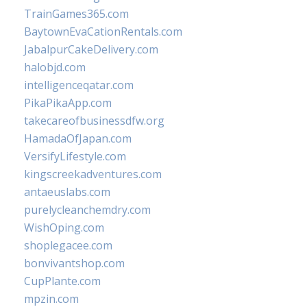
TrainGames365.com
BaytownEvaCationRentals.com
JabalpurCakeDelivery.com
halobjd.com
intelligenceqatar.com
PikaPikaApp.com
takecareofbusinessdfw.org
HamadaOfJapan.com
VersifyLifestyle.com
kingscreekadventures.com
antaeuslabs.com
purelycleanchemdry.com
WishOping.com
shoplegacee.com
bonvivantshop.com
CupPlante.com
mpzin.com