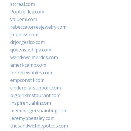
stcreal.com
PopUpFlea.com
valueml.com
rebeccatorresjewelry.com
jmpbliss.com
drjorgerico.com
queensushipa.com
wendyweimerdds.com
ameri-camp.com
hrsreceivables.com
empconst1.com
cinderella-support.com
bigpinkrestaurant.com
inspirehuahin.com
memmingerspainting.com
jeremypbeasley.com
thesandwichdepotcos.com