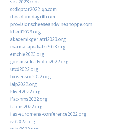
sinc2023.com
scdlqatar2022-qa.com
thecolumbiagrill.com
provisionscheeseandwineshoppe.com
khedi2023.org
akademikgeriatri2023.org
marmarapediatri2023.org
emchie2023.org
girisimselradyoloji2022.org
utcd2022.org
biosensor2022.org
ialp2022.org
klivet2022.org
ifac-hms2022.org
taoms2022.org
iias-euromena-conference2022.org
ivd2022.org