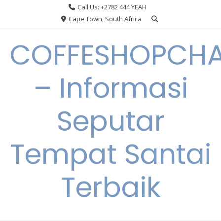
Skip
Call Us: +2782 444 YEAH
to
Cape Town, South Africa
content
COFFESHOPCHA
– Informasi
Seputar
Tempat Santai
Terbaik