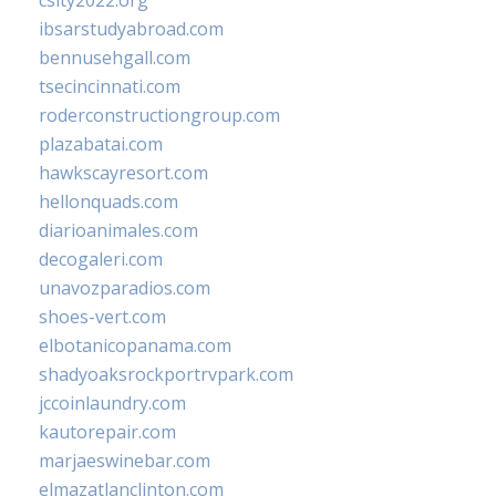
csity2022.org
ibsarstudyabroad.com
bennusehgall.com
tsecincinnati.com
roderconstructiongroup.com
plazabatai.com
hawkscayresort.com
hellonquads.com
diarioanimales.com
decogaleri.com
unavozparadios.com
shoes-vert.com
elbotanicopanama.com
shadyoaksrockportrvpark.com
jccoinlaundry.com
kautorepair.com
marjaeswinebar.com
elmazatlanclinton.com