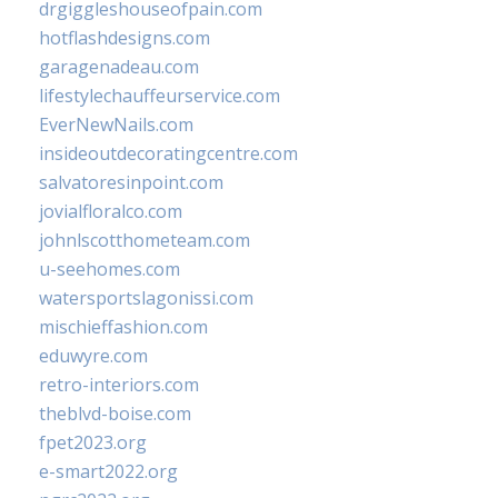
drgiggleshouseofpain.com
hotflashdesigns.com
garagenadeau.com
lifestylechauffeurservice.com
EverNewNails.com
insideoutdecoratingcentre.com
salvatoresinpoint.com
jovialfloralco.com
johnlscotthometeam.com
u-seehomes.com
watersportslagonissi.com
mischieffashion.com
eduwyre.com
retro-interiors.com
theblvd-boise.com
fpet2023.org
e-smart2022.org