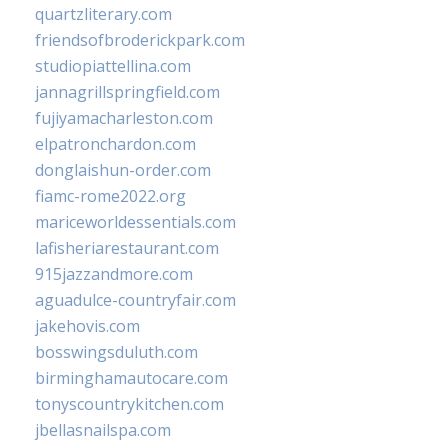
quartzliterary.com
friendsofbroderickpark.com
studiopiattellina.com
jannagrillspringfield.com
fujiyamacharleston.com
elpatronchardon.com
donglaishun-order.com
fiamc-rome2022.org
mariceworldessentials.com
lafisheriarestaurant.com
915jazzandmore.com
aguadulce-countryfair.com
jakehovis.com
bosswingsduluth.com
birminghamautocare.com
tonyscountrykitchen.com
jbellasnailspa.com