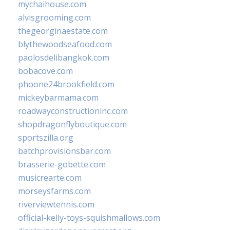
mychaihouse.com
alvisgrooming.com
thegeorginaestate.com
blythewoodseafood.com
paolosdelibangkok.com
bobacove.com
phoone24brookfield.com
mickeybarmama.com
roadwayconstructioninc.com
shopdragonflyboutique.com
sportszilla.org
batchprovisionsbar.com
brasserie-gobette.com
musicrearte.com
morseysfarms.com
riverviewtennis.com
official-kelly-toys-squishmallows.com