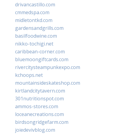
drivancastillo.com
cmmedspa.com
midletontkd.com
gardensandgrills.com
basilfoodwine.com
nikko-tochigi.net
caribbean-corner.com
bluemoongiftcards.com
rivercitysteampunkexpo.com
kchoops.net
mountainsideskateshop.com
kirtlandcitytavern.com
301nutritionspot.com
ammos-stores.com
loceanecreations.com
birdsongridgefarm.com
joiedevivblog.com