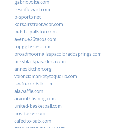
gabriovoice.com
resinflowart.com
p-sports.net
korsairstreetwear.com
petshopallston.com
avenue26tacos.com
topgglasses.com
broadmoornailsspacoloradosprings.com
missblackpasadena.com
anneskitchen.org
valenciamarketytaqueria.com
reefrecordsllc.com
alawaffle.com
aryouthfishing.com
united-basketball.com
tios-tacos.com
cafecito-satx.com