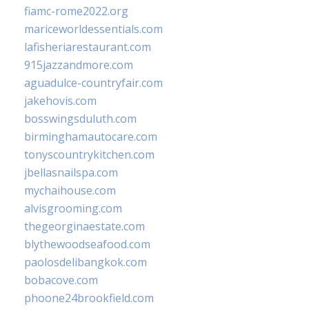
fiamc-rome2022.org
mariceworldessentials.com
lafisheriarestaurant.com
915jazzandmore.com
aguadulce-countryfair.com
jakehovis.com
bosswingsduluth.com
birminghamautocare.com
tonyscountrykitchen.com
jbellasnailspa.com
mychaihouse.com
alvisgrooming.com
thegeorginaestate.com
blythewoodseafood.com
paolosdelibangkok.com
bobacove.com
phoone24brookfield.com