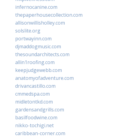
infernocanine.com
thepaperhousecollection.com
allisonwillisholley.com
solslite.org
portwayinn.com
djmaddogmusic.com
thesoundarchitects.com
allin1roofing.com
keepjudgewebb.com
anatomyofadventure.com
drivancastillo.com
cmmedspa.com
midletontkd.com
gardensandgrills.com
basilfoodwine.com
nikko-tochigi.net
caribbean-corner.com