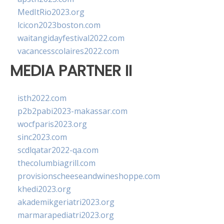
MedItRio2023.org
lcicon2023boston.com
waitangidayfestival2022.com
vacancesscolaires2022.com
MEDIA PARTNER II
isth2022.com
p2b2pabi2023-makassar.com
wocfparis2023.org
sinc2023.com
scdlqatar2022-qa.com
thecolumbiagrill.com
provisionscheeseandwineshoppe.com
khedi2023.org
akademikgeriatri2023.org
marmarapediatri2023.org