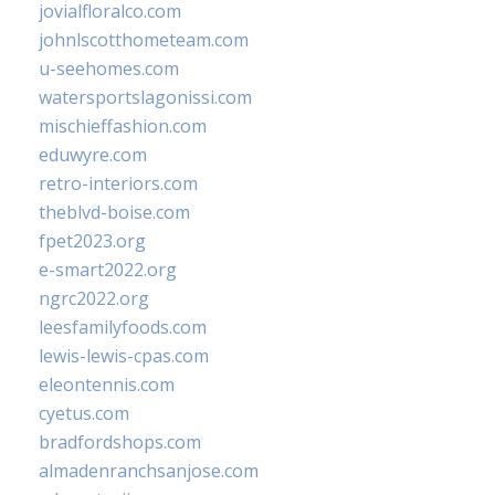
jovialfloralco.com
johnlscotthometeam.com
u-seehomes.com
watersportslagonissi.com
mischieffashion.com
eduwyre.com
retro-interiors.com
theblvd-boise.com
fpet2023.org
e-smart2022.org
ngrc2022.org
leesfamilyfoods.com
lewis-lewis-cpas.com
eleontennis.com
cyetus.com
bradfordshops.com
almadenranchsanjose.com