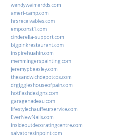
wendyweimerdds.com
ameri-camp.com
hrsreceivables.com
empconst1.com
cinderella-support.com
bigpinkrestaurant.com
inspirehuahin.com
memmingerspainting.com
jeremypbeasley.com
thesandwichdepotcos.com
drgiggleshouseofpain.com
hotflashdesigns.com
garagenadeau.com
lifestylechauffeurservice.com
EverNewNails.com
insideoutdecoratingcentre.com
salvatoresinpoint.com