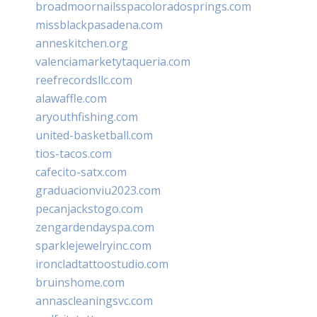
broadmoornailsspacoloradosprings.com
missblackpasadena.com
anneskitchen.org
valenciamarketytaqueria.com
reefrecordsllc.com
alawaffle.com
aryouthfishing.com
united-basketball.com
tios-tacos.com
cafecito-satx.com
graduacionviu2023.com
pecanjackstogo.com
zengardendayspa.com
sparklejewelryinc.com
ironcladtattoostudio.com
bruinshome.com
annascleaningsvc.com