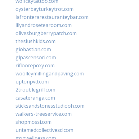
wolfcitytattoo.com
oysterbayturkeytrot.com
lafronterarestauranteybar.com
lilyandrosetearoom.com
olivesburgberrypatch.com
theslushkids.com
giobastian.com
glpascensori.com
rifloorepoxy.com
woolleymillingandpaving.com
uptonpvd.com
2troublegrill.com
casateranga.com
sticksandstonesstudiooh.com
walkers-treeservice.com
shopmossi.com
untamedcollectivesd.com
mxpwellness.com