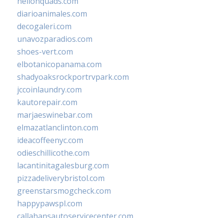
hellonquads.com
diarioanimales.com
decogaleri.com
unavozparadios.com
shoes-vert.com
elbotanicopanama.com
shadyoaksrockportrvpark.com
jccoinlaundry.com
kautorepair.com
marjaeswinebar.com
elmazatlanclinton.com
ideacoffeenyc.com
odieschillicothe.com
lacantinitagalesburg.com
pizzadeliverybristol.com
greenstarsmogcheck.com
happypawspl.com
callahansautoservicecenter.com