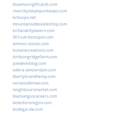
bluemoongiftcards.com
rivercitysteampunkexpo.com
kchoops.net
mountainsideskateshop.com
kirtlandcitytavern.com
301nutritionspot.com
ammos-stores.com
loceanecreations.com
birdsongridgefarm.com
joiedevivblog.com
valera-amsterdam.com
libertybrandhemp.com
norwoodinnwi.com
neighboursmarket.com
blackanguscareers.com
bolesfororegon.com
bodega-ole.com