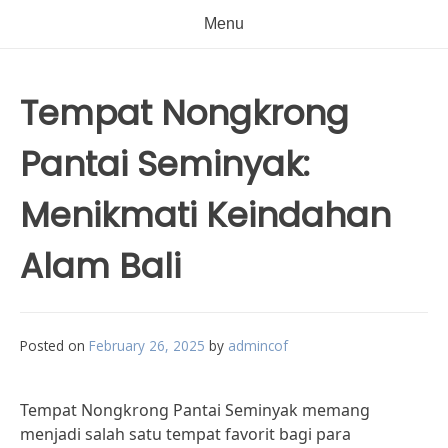
Menu
Tempat Nongkrong
Pantai Seminyak:
Menikmati Keindahan
Alam Bali
Posted on
February 26, 2025
by
admincof
Tempat Nongkrong Pantai Seminyak memang
menjadi salah satu tempat favorit bagi para