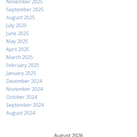
November 2025
September 2025
August 2025
July 2025
June 2025
May 2025
April 2025
March 2025
February 2025
January 2025
December 2024
November 2024
October 2024
September 2024
August 2024
August 2026