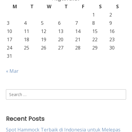
M
T
W
T
F
S
S
1
2
3
4
5
6
7
8
9
10
11
12
13
14
15
16
17
18
19
20
21
22
23
24
25
26
27
28
29
30
31
« Mar
Search
for:
Recent Posts
Spot Hammock Terbaik di Indonesia untuk Melepas