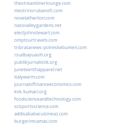
thestreamlinerlounge.com
mestrinorubanofc.com
novelatherton.com
nassvalleygardens.net
electjohnstewart.com
omptourtravels.com
tribratanews-polreskebumen.com
rsudbayuasih.org
publikjurnalistik.org
juneteenthapparel.net
italywarm.com
journaloffinanceeconomics.com
kvk-kumari.org
foodscienceandtechnology.com
scisportsscience.com
addisababacuisineaz.com
burgerimcamas.com