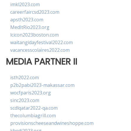
imkl2023.com
careerfaircsd2023.com
apsth2023.com
MedItRio2023.org
lcicon2023boston.com
waitangidayfestival2022.com
vacancesscolaires2022.com
MEDIA PARTNER II
isth2022.com
p2b2pabi2023-makassar.com
wocfparis2023.org
sinc2023.com
scdlqatar2022-qa.com
thecolumbiagrill.com
provisionscheeseandwineshoppe.com
khedi2023.org