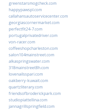
greenstarsmogcheck.com
happypawspl.com
callahansautoservicecenter.com
georgiascornermarket.com
perfectfit24-7.com
portugalprivatedriver.com
von-racer.com
coffeeshopcharleston.com
salon104mainstreet.com
alkaspringswater.com
318mainstreet8h.com
lovenailsspari.com
oakberry-kuwait.com
quartzliterary.com
friendsofbroderickpark.com
studiopiattellina.com
jannagrillspringfield.com