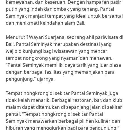
kemewahan, dan keseruan. Dengan hamparan pasir
putih yang indah dan ombak yang tenang, Pantai
Seminyak menjadi tempat yang ideal untuk bersantai
dan menikmati keindahan alam Bali.
Menurut I Wayan Suarjana, seorang ahli pariwisata di
Bali, Pantai Seminyak merupakan destinasi yang
wajib dikunjungi bagi wisatawan yang mencari
tempat nongkrong yang nyaman dan menawan.
“Pantai Seminyak memiliki daya tarik yang luar biasa
dengan berbagai fasilitas yang memanjakan para
pengunjung,” ujarnya.
Tempat nongkrong di sekitar Pantai Seminyak juga
tidak kalah menarik. Berbagai restoran, bar, dan klub
malam dapat ditemukan di sepanjang jalan di sekitar
pantai. “Tempat nongkrong di sekitar Pantai
Seminyak menawarkan berbagai pilihan kuliner dan
hiburan yang menggiurkan bagi para pengunjung,”