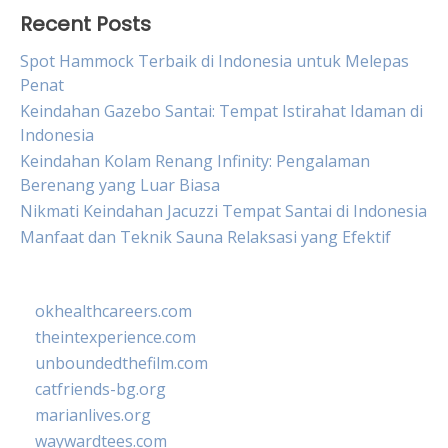
Recent Posts
Spot Hammock Terbaik di Indonesia untuk Melepas
Penat
Keindahan Gazebo Santai: Tempat Istirahat Idaman di
Indonesia
Keindahan Kolam Renang Infinity: Pengalaman
Berenang yang Luar Biasa
Nikmati Keindahan Jacuzzi Tempat Santai di Indonesia
Manfaat dan Teknik Sauna Relaksasi yang Efektif
okhealthcareers.com
theintexperience.com
unboundedthefilm.com
catfriends-bg.org
marianlives.org
waywardtees.com