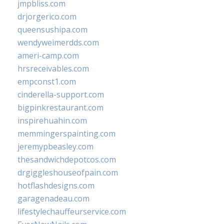
jmpbliss.com
drjorgerico.com
queensushipa.com
wendyweimerdds.com
ameri-camp.com
hrsreceivables.com
empconst1.com
cinderella-support.com
bigpinkrestaurant.com
inspirehuahin.com
memmingerspainting.com
jeremypbeasley.com
thesandwichdepotcos.com
drgiggleshouseofpain.com
hotflashdesigns.com
garagenadeau.com
lifestylechauffeurservice.com