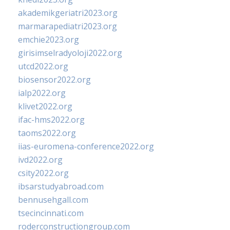
akademikgeriatri2023.org
marmarapediatri2023.org
emchie2023.org
girisimselradyoloji2022.org
utcd2022.org
biosensor2022.org
ialp2022.org
klivet2022.org
ifac-hms2022.org
taoms2022.org
iias-euromena-conference2022.org
ivd2022.org
csity2022.org
ibsarstudyabroad.com
bennusehgall.com
tsecincinnati.com
roderconstructiongroup.com