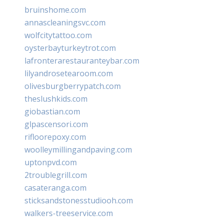
bruinshome.com
annascleaningsvc.com
wolfcitytattoo.com
oysterbayturkeytrot.com
lafronterarestauranteybar.com
lilyandrosetearoom.com
olivesburgberrypatch.com
theslushkids.com
giobastian.com
glpascensori.com
rifloorepoxy.com
woolleymillingandpaving.com
uptonpvd.com
2troublegrill.com
casateranga.com
sticksandstonesstudiooh.com
walkers-treeservice.com