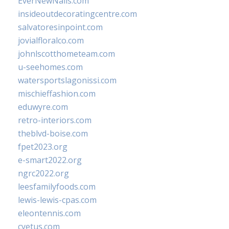
EverNewNails.com
insideoutdecoratingcentre.com
salvatoresinpoint.com
jovialfloralco.com
johnlscotthometeam.com
u-seehomes.com
watersportslagonissi.com
mischieffashion.com
eduwyre.com
retro-interiors.com
theblvd-boise.com
fpet2023.org
e-smart2022.org
ngrc2022.org
leesfamilyfoods.com
lewis-lewis-cpas.com
eleontennis.com
cyetus.com