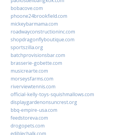
paolosdelibangkok.com
bobacove.com
phoone24brookfield.com
mickeybarmama.com
roadwayconstructioninc.com
shopdragonflyboutique.com
sportszilla.org
batchprovisionsbar.com
brasserie-gobette.com
musicrearte.com
morseysfarms.com
riverviewtennis.com
official-kelly-toys-squishmallows.com
displaygardenonsuncrest.org
bbq-empire-usa.com
feedstoreva.com
drogopets.com
ediblechalk.com