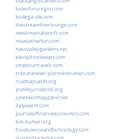
blackanguscareers.com
bolesfororegon.com
bodega-ole.com
thestreamlinerlounge.com
mestrinorubanofc.com
novelatherton.com
nassvalleygardens.net
electjohnstewart.com
omptourtravels.com
tribratanews-polreskebumen.com
rsudbayuasih.org
publikjurnalistik.org
juneteenthapparel.net
italywarm.com
journaloffinanceeconomics.com
kvk-kumari.org
foodscienceandtechnology.com
scisportsscience.com