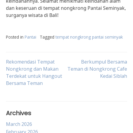
keindahannya. Selamat menikmati keindahan alam
dan keseruan di tempat nongkrong Pantai Seminyak,
surganya wisata di Bali!
Posted in
Pantai
Tagged
tempat nongkrong pantai seminyak
Post
Rekomendasi Tempat
Berkumpul Bersama
Nongkrong dan Makan
Teman di Nongkrong Cafe
Terdekat untuk Hangout
Kedai Siblah
navigation
Bersama Teman
Archives
March 2026
February 2026