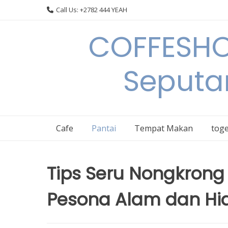
Skip
Call Us: +2782 444 YEAH
to
content
COFFESHO
Seputa
Cafe
Pantai
Tempat Makan
toge
Tips Seru Nongkrong 
Pesona Alam dan Hi