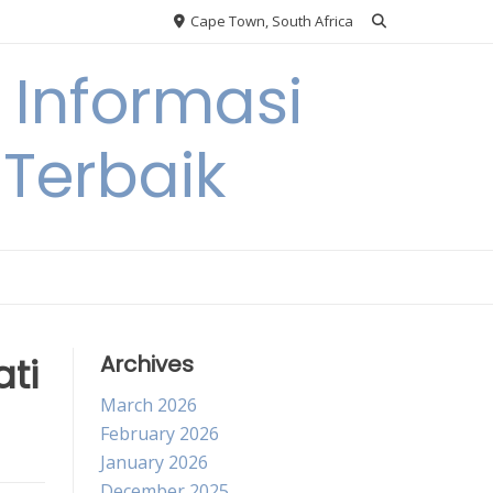
Cape Town, South Africa
Informasi
Terbaik
ati
Archives
March 2026
February 2026
January 2026
December 2025