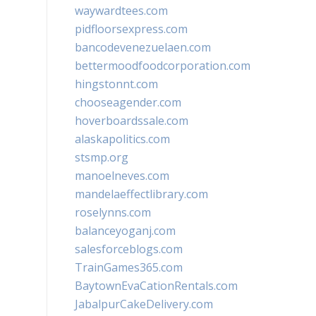
waywardtees.com
pidfloorsexpress.com
bancodevenezuelaen.com
bettermoodfoodcorporation.com
hingstonnt.com
chooseagender.com
hoverboardssale.com
alaskapolitics.com
stsmp.org
manoelneves.com
mandelaeffectlibrary.com
roselynns.com
balanceyoganj.com
salesforceblogs.com
TrainGames365.com
BaytownEvaCationRentals.com
JabalpurCakeDelivery.com