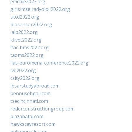
emchie2023.org
girisimselradyoloji2022.org
utcd2022.org
biosensor2022.org
ialp2022.org
klivet2022.org
ifac-hms2022.org
taoms2022.org
iias-euromena-conference2022.org
ivd2022.org
csity2022.org
ibsarstudyabroad.com
bennusehgall.com
tsecincinnati.com
roderconstructiongroup.com
plazabatai.com
hawkscayresort.com
hellonquads.com