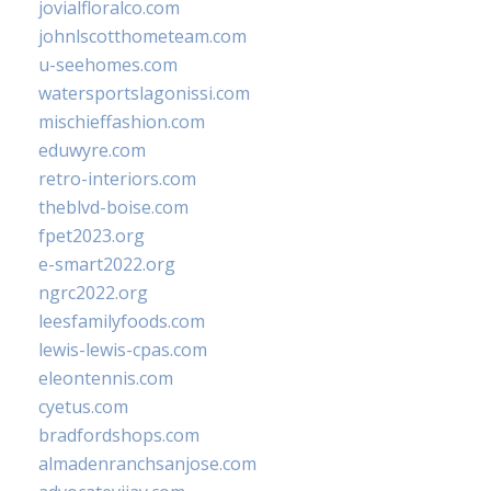
jovialfloralco.com
johnlscotthometeam.com
u-seehomes.com
watersportslagonissi.com
mischieffashion.com
eduwyre.com
retro-interiors.com
theblvd-boise.com
fpet2023.org
e-smart2022.org
ngrc2022.org
leesfamilyfoods.com
lewis-lewis-cpas.com
eleontennis.com
cyetus.com
bradfordshops.com
almadenranchsanjose.com