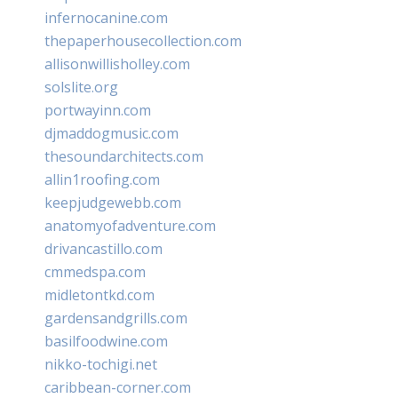
infernocanine.com
thepaperhousecollection.com
allisonwillisholley.com
solslite.org
portwayinn.com
djmaddogmusic.com
thesoundarchitects.com
allin1roofing.com
keepjudgewebb.com
anatomyofadventure.com
drivancastillo.com
cmmedspa.com
midletontkd.com
gardensandgrills.com
basilfoodwine.com
nikko-tochigi.net
caribbean-corner.com