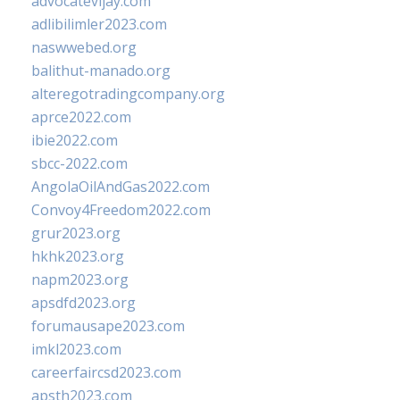
advocatevijay.com
adlibilimler2023.com
naswwebed.org
balithut-manado.org
alteregotradingcompany.org
aprce2022.com
ibie2022.com
sbcc-2022.com
AngolaOilAndGas2022.com
Convoy4Freedom2022.com
grur2023.org
hkhk2023.org
napm2023.org
apsdfd2023.org
forumausape2023.com
imkl2023.com
careerfaircsd2023.com
apsth2023.com