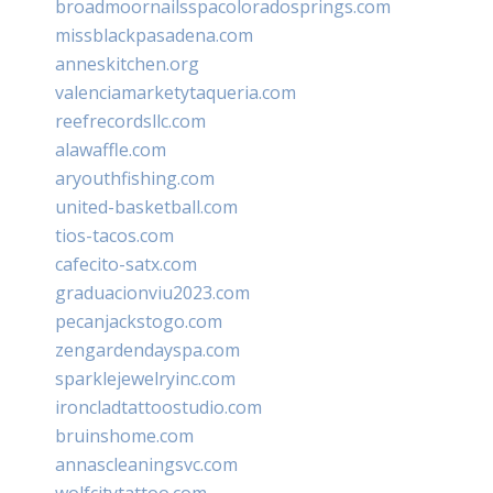
broadmoornailsspacoloradosprings.com
missblackpasadena.com
anneskitchen.org
valenciamarketytaqueria.com
reefrecordsllc.com
alawaffle.com
aryouthfishing.com
united-basketball.com
tios-tacos.com
cafecito-satx.com
graduacionviu2023.com
pecanjackstogo.com
zengardendayspa.com
sparklejewelryinc.com
ironcladtattoostudio.com
bruinshome.com
annascleaningsvc.com
wolfcitytattoo.com