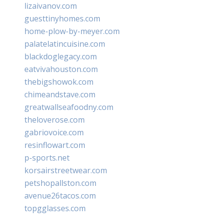
lizaivanov.com
guesttinyhomes.com
home-plow-by-meyer.com
palatelatincuisine.com
blackdoglegacy.com
eatvivahouston.com
thebigshowok.com
chimeandstave.com
greatwallseafoodny.com
theloverose.com
gabriovoice.com
resinflowart.com
p-sports.net
korsairstreetwear.com
petshopallston.com
avenue26tacos.com
topgglasses.com