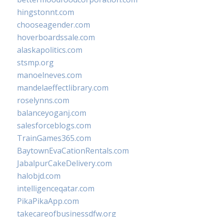
hingstonnt.com
chooseagender.com
hoverboardssale.com
alaskapolitics.com
stsmp.org
manoelneves.com
mandelaeffectlibrary.com
roselynns.com
balanceyoganj.com
salesforceblogs.com
TrainGames365.com
BaytownEvaCationRentals.com
JabalpurCakeDelivery.com
halobjd.com
intelligenceqatar.com
PikaPikaApp.com
takecareofbusinessdfw.org