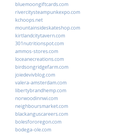
bluemoongiftcards.com
rivercitysteampunkexpo.com
kchoops.net
mountainsideskateshop.com
kirtlandcitytavern.com
301nutritionspot.com
ammos-stores.com
loceanecreations.com
birdsongridgefarm.com
joiedevivblog.com
valera-amsterdam.com
libertybrandhemp.com
norwoodinnwi.com
neighboursmarket.com
blackanguscareers.com
bolesfororegon.com
bodega-ole.com