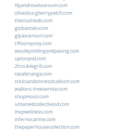
lilyandrosetearoom.com
olivesburgberrypatch.com
theslushkids.com
giobastian.com
glpascensori.com
rifloorepoxy.com
woolleymillingandpaving.com
uptonpvd.com
2troublegrill.com
casateranga.com
sticksandstonesstudiooh.com
walkers-treeservice.com
shopmossi.com
untamedcollectivesd.com
mxpwellness.com
infernocanine.com
thepaperhousecollection.com