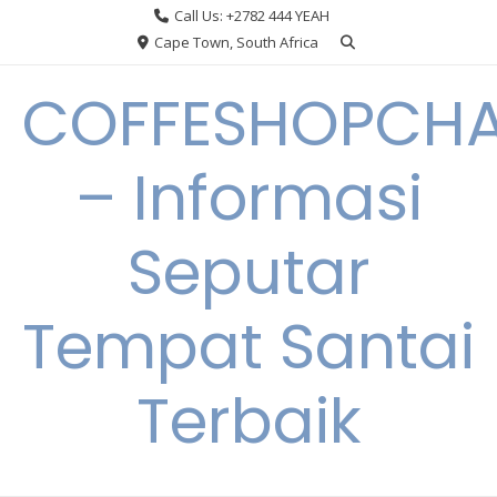
Skip
Call Us: +2782 444 YEAH
to
Cape Town, South Africa
content
COFFESHOPCHA
– Informasi
Seputar
Tempat Santai
Terbaik