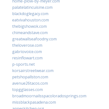
home-plow-by-meyer.com
palatelatincuisine.com
blackdoglegacy.com
eatvivahouston.com
thebigshowok.com
chimeandstave.com
greatwallseafoodny.com
theloverose.com
gabriovoice.com
resinflowart.com
p-sports.net
korsairstreetwear.com
petshopallston.com
avenue26tacos.com
topgglasses.com
broadmoornailsspacoloradosprings.com
missblackpasadena.com
anneskitchen.org