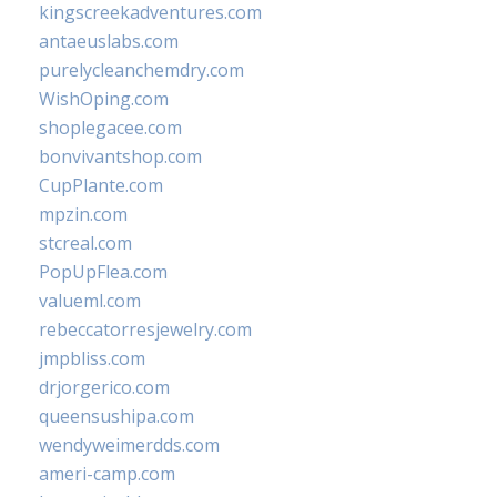
kingscreekadventures.com
antaeuslabs.com
purelycleanchemdry.com
WishOping.com
shoplegacee.com
bonvivantshop.com
CupPlante.com
mpzin.com
stcreal.com
PopUpFlea.com
valueml.com
rebeccatorresjewelry.com
jmpbliss.com
drjorgerico.com
queensushipa.com
wendyweimerdds.com
ameri-camp.com