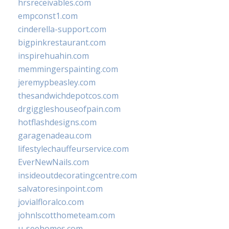
hrsreceivables.com
empconst1.com
cinderella-support.com
bigpinkrestaurant.com
inspirehuahin.com
memmingerspainting.com
jeremypbeasley.com
thesandwichdepotcos.com
drgiggleshouseofpain.com
hotflashdesigns.com
garagenadeau.com
lifestylechauffeurservice.com
EverNewNails.com
insideoutdecoratingcentre.com
salvatoresinpoint.com
jovialfloralco.com
johnlscotthometeam.com
u-seehomes.com