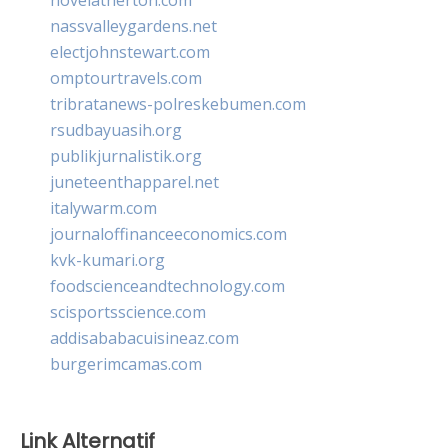
nassvalleygardens.net
electjohnstewart.com
omptourtravels.com
tribratanews-polreskebumen.com
rsudbayuasih.org
publikjurnalistik.org
juneteenthapparel.net
italywarm.com
journaloffinanceeconomics.com
kvk-kumari.org
foodscienceandtechnology.com
scisportsscience.com
addisababacuisineaz.com
burgerimcamas.com
Link Alternatif