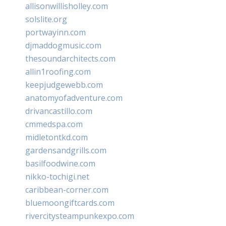
allisonwillisholley.com
solslite.org
portwayinn.com
djmaddogmusic.com
thesoundarchitects.com
allin1roofing.com
keepjudgewebb.com
anatomyofadventure.com
drivancastillo.com
cmmedspa.com
midletontkd.com
gardensandgrills.com
basilfoodwine.com
nikko-tochigi.net
caribbean-corner.com
bluemoongiftcards.com
rivercitysteampunkexpo.com