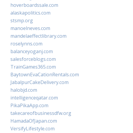
hoverboardssale.com
alaskapolitics.com
stsmp.org
manoelneves.com
mandelaeffectlibrary.com
roselynns.com
balanceyoganj.com
salesforceblogs.com
TrainGames365.com
BaytownEvaCationRentals.com
JabalpurCakeDelivery.com
halobjd.com
intelligenceqatar.com
PikaPikaApp.com
takecareofbusinessdfw.org
HamadaOfJapan.com
VersifyLifestyle.com