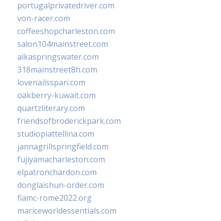
portugalprivatedriver.com
von-racer.com
coffeeshopcharleston.com
salon104mainstreet.com
alkaspringswater.com
318mainstreet8h.com
lovenailsspari.com
oakberry-kuwait.com
quartzliterary.com
friendsofbroderickpark.com
studiopiattellina.com
jannagrillspringfield.com
fujiyamacharleston.com
elpatronchardon.com
donglaishun-order.com
fiamc-rome2022.org
mariceworldessentials.com