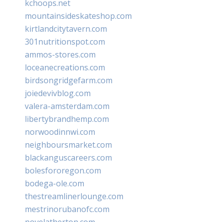
kchoops.net
mountainsideskateshop.com
kirtlandcitytavern.com
301nutritionspot.com
ammos-stores.com
loceanecreations.com
birdsongridgefarm.com
joiedevivblog.com
valera-amsterdam.com
libertybrandhemp.com
norwoodinnwi.com
neighboursmarket.com
blackanguscareers.com
bolesfororegon.com
bodega-ole.com
thestreamlinerlounge.com
mestrinorubanofc.com
novelatherton.com