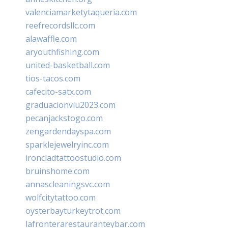
valenciamarketytaqueria.com
reefrecordsllc.com
alawaffle.com
aryouthfishing.com
united-basketball.com
tios-tacos.com
cafecito-satx.com
graduacionviu2023.com
pecanjackstogo.com
zengardendayspa.com
sparklejewelryinc.com
ironcladtattoostudio.com
bruinshome.com
annascleaningsvc.com
wolfcitytattoo.com
oysterbayturkeytrot.com
lafronterarestauranteybar.com