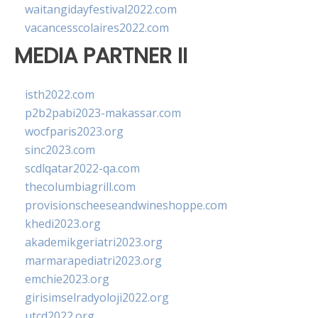
waitangidayfestival2022.com
vacancesscolaires2022.com
MEDIA PARTNER II
isth2022.com
p2b2pabi2023-makassar.com
wocfparis2023.org
sinc2023.com
scdlqatar2022-qa.com
thecolumbiagrill.com
provisionscheeseandwineshoppe.com
khedi2023.org
akademikgeriatri2023.org
marmarapediatri2023.org
emchie2023.org
girisimselradyoloji2022.org
utcd2022.org