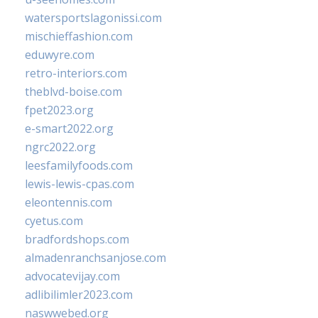
watersportslagonissi.com
mischieffashion.com
eduwyre.com
retro-interiors.com
theblvd-boise.com
fpet2023.org
e-smart2022.org
ngrc2022.org
leesfamilyfoods.com
lewis-lewis-cpas.com
eleontennis.com
cyetus.com
bradfordshops.com
almadenranchsanjose.com
advocatevijay.com
adlibilimler2023.com
naswwebed.org