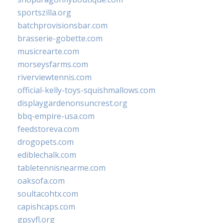
sportszilla.org
batchprovisionsbar.com
brasserie-gobette.com
musicrearte.com
morseysfarms.com
riverviewtennis.com
official-kelly-toys-squishmallows.com
displaygardenonsuncrest.org
bbq-empire-usa.com
feedstoreva.com
drogopets.com
ediblechalk.com
tabletennisnearme.com
oaksofa.com
soultacohtx.com
capishcaps.com
gpsyfl.org