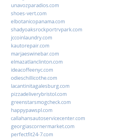
unavozparadios.com
shoes-vert.com
elbotanicopanama.com
shadyoaksrockportrvpark.com
jccoinlaundry.com
kautorepair.com
marjaeswinebar.com
elmazatlanclinton.com
ideacoffeenyc.com
odieschillicothe.com
lacantinitagalesburg.com
pizzadeliverybristol.com
greenstarsmogcheck.com
happypawspl.com
callahansautoservicecenter.com
georgiascornermarket.com
perfectfit24-7.com