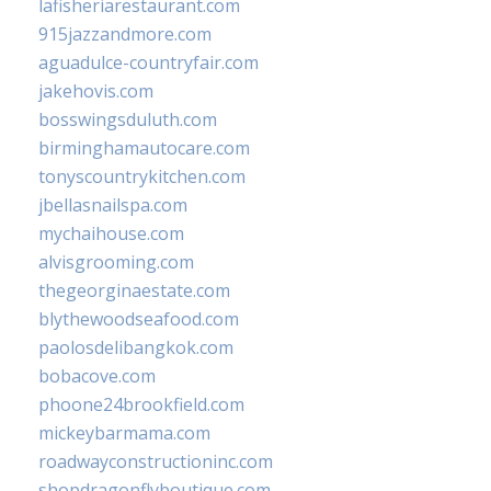
lafisheriarestaurant.com
915jazzandmore.com
aguadulce-countryfair.com
jakehovis.com
bosswingsduluth.com
birminghamautocare.com
tonyscountrykitchen.com
jbellasnailspa.com
mychaihouse.com
alvisgrooming.com
thegeorginaestate.com
blythewoodseafood.com
paolosdelibangkok.com
bobacove.com
phoone24brookfield.com
mickeybarmama.com
roadwayconstructioninc.com
shopdragonflyboutique.com