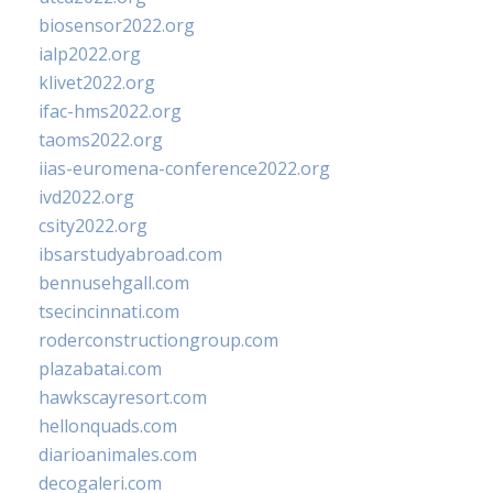
biosensor2022.org
ialp2022.org
klivet2022.org
ifac-hms2022.org
taoms2022.org
iias-euromena-conference2022.org
ivd2022.org
csity2022.org
ibsarstudyabroad.com
bennusehgall.com
tsecincinnati.com
roderconstructiongroup.com
plazabatai.com
hawkscayresort.com
hellonquads.com
diarioanimales.com
decogaleri.com