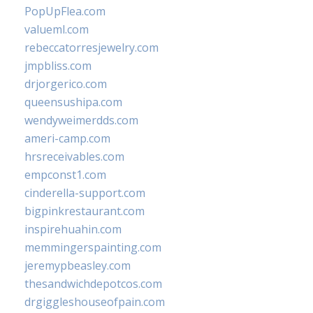
PopUpFlea.com
valueml.com
rebeccatorresjewelry.com
jmpbliss.com
drjorgerico.com
queensushipa.com
wendyweimerdds.com
ameri-camp.com
hrsreceivables.com
empconst1.com
cinderella-support.com
bigpinkrestaurant.com
inspirehuahin.com
memmingerspainting.com
jeremypbeasley.com
thesandwichdepotcos.com
drgiggleshouseofpain.com