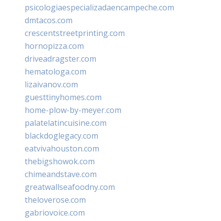
psicologiaespecializadaencampeche.com
dmtacos.com
crescentstreetprinting.com
hornopizza.com
driveadragster.com
hematologa.com
lizaivanov.com
guesttinyhomes.com
home-plow-by-meyer.com
palatelatincuisine.com
blackdoglegacy.com
eatvivahouston.com
thebigshowok.com
chimeandstave.com
greatwallseafoodny.com
theloverose.com
gabriovoice.com