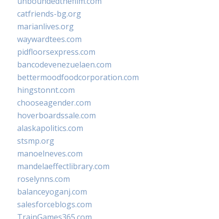
unboundedthefilm.com
catfriends-bg.org
marianlives.org
waywardtees.com
pidfloorsexpress.com
bancodevenezuelaen.com
bettermoodfoodcorporation.com
hingstonnt.com
chooseagender.com
hoverboardssale.com
alaskapolitics.com
stsmp.org
manoelneves.com
mandelaeffectlibrary.com
roselynns.com
balanceyoganj.com
salesforceblogs.com
TrainGames365.com