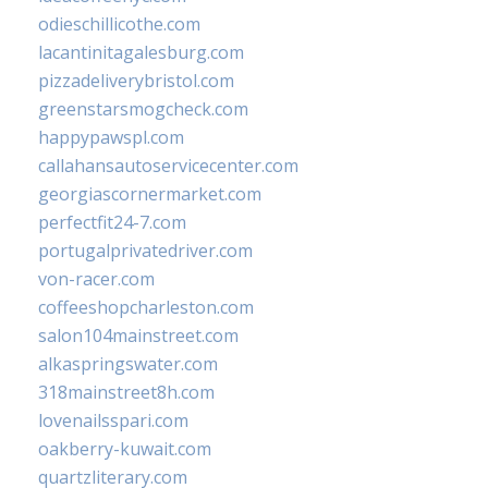
odieschillicothe.com
lacantinitagalesburg.com
pizzadeliverybristol.com
greenstarsmogcheck.com
happypawspl.com
callahansautoservicecenter.com
georgiascornermarket.com
perfectfit24-7.com
portugalprivatedriver.com
von-racer.com
coffeeshopcharleston.com
salon104mainstreet.com
alkaspringswater.com
318mainstreet8h.com
lovenailsspari.com
oakberry-kuwait.com
quartzliterary.com