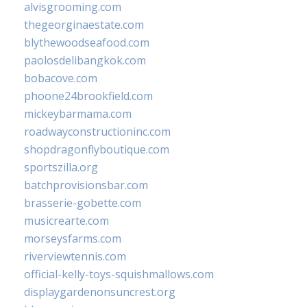
alvisgrooming.com
thegeorginaestate.com
blythewoodseafood.com
paolosdelibangkok.com
bobacove.com
phoone24brookfield.com
mickeybarmama.com
roadwayconstructioninc.com
shopdragonflyboutique.com
sportszilla.org
batchprovisionsbar.com
brasserie-gobette.com
musicrearte.com
morseysfarms.com
riverviewtennis.com
official-kelly-toys-squishmallows.com
displaygardenonsuncrest.org