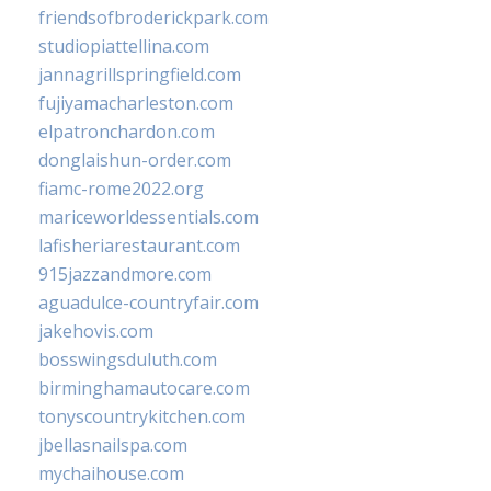
friendsofbroderickpark.com
studiopiattellina.com
jannagrillspringfield.com
fujiyamacharleston.com
elpatronchardon.com
donglaishun-order.com
fiamc-rome2022.org
mariceworldessentials.com
lafisheriarestaurant.com
915jazzandmore.com
aguadulce-countryfair.com
jakehovis.com
bosswingsduluth.com
birminghamautocare.com
tonyscountrykitchen.com
jbellasnailspa.com
mychaihouse.com