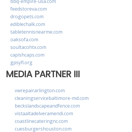
bbq-empire-usa.com
feedstoreva.com
drogopets.com
ediblechalk.com
tabletennisnearme.com
oaksofa.com
soultacohtx.com
capishcaps.com
gpsyfl.org
MEDIA PARTNER III
vwrepairarlington.com
cleaningservicebaltimore-md.com
beckslandscapeandfence.com
vistaaltadelveramendi.com
coastlinecateringnc.com
cuesburgershouston.com