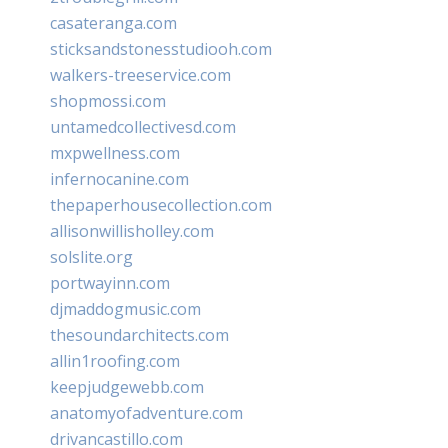
casateranga.com
sticksandstonesstudiooh.com
walkers-treeservice.com
shopmossi.com
untamedcollectivesd.com
mxpwellness.com
infernocanine.com
thepaperhousecollection.com
allisonwillisholley.com
solslite.org
portwayinn.com
djmaddogmusic.com
thesoundarchitects.com
allin1roofing.com
keepjudgewebb.com
anatomyofadventure.com
drivancastillo.com