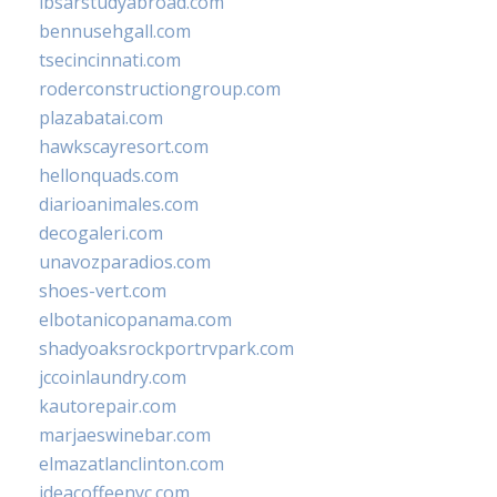
ibsarstudyabroad.com
bennusehgall.com
tsecincinnati.com
roderconstructiongroup.com
plazabatai.com
hawkscayresort.com
hellonquads.com
diarioanimales.com
decogaleri.com
unavozparadios.com
shoes-vert.com
elbotanicopanama.com
shadyoaksrockportrvpark.com
jccoinlaundry.com
kautorepair.com
marjaeswinebar.com
elmazatlanclinton.com
ideacoffeenyc.com