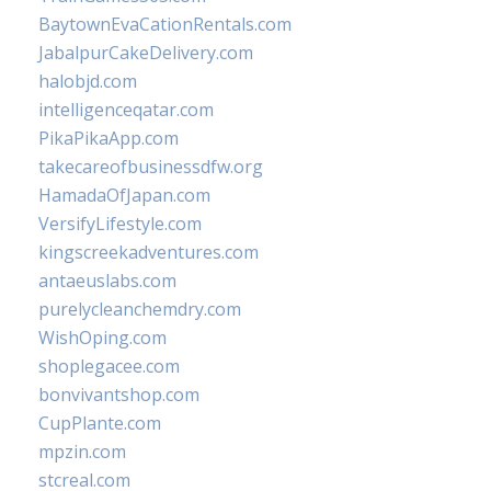
BaytownEvaCationRentals.com
JabalpurCakeDelivery.com
halobjd.com
intelligenceqatar.com
PikaPikaApp.com
takecareofbusinessdfw.org
HamadaOfJapan.com
VersifyLifestyle.com
kingscreekadventures.com
antaeuslabs.com
purelycleanchemdry.com
WishOping.com
shoplegacee.com
bonvivantshop.com
CupPlante.com
mpzin.com
stcreal.com