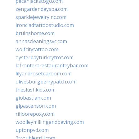
pecanjackstogo.com
zengardendayspa.com
sparklejewelryinc.com
ironcladtattoostudio.com
bruinshome.com
annascleaningsvc.com
wolfcitytattoo.com
oysterbayturkeytrot.com
lafronterarestauranteybar.com
lilyandrosetearoom.com
olivesburgberrypatch.com
theslushkids.com
giobastian.com
glpascensori.com
rifloorepoxy.com
woolleymillingandpaving.com
uptonpvd.com
2troublegrill.com