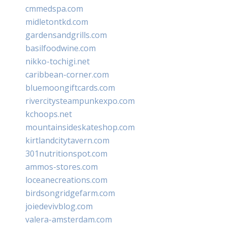
cmmedspa.com
midletontkd.com
gardensandgrills.com
basilfoodwine.com
nikko-tochigi.net
caribbean-corner.com
bluemoongiftcards.com
rivercitysteampunkexpo.com
kchoops.net
mountainsideskateshop.com
kirtlandcitytavern.com
301nutritionspot.com
ammos-stores.com
loceanecreations.com
birdsongridgefarm.com
joiedevivblog.com
valera-amsterdam.com