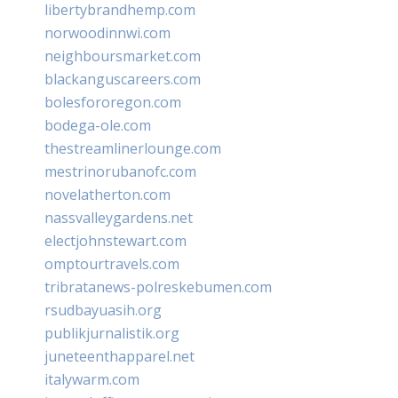
libertybrandhemp.com
norwoodinnwi.com
neighboursmarket.com
blackanguscareers.com
bolesfororegon.com
bodega-ole.com
thestreamlinerlounge.com
mestrinorubanofc.com
novelatherton.com
nassvalleygardens.net
electjohnstewart.com
omptourtravels.com
tribratanews-polreskebumen.com
rsudbayuasih.org
publikjurnalistik.org
juneteenthapparel.net
italywarm.com