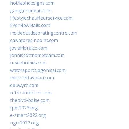
hotflashdesigns.com
garagenadeau.com
lifestylechauffeurservice.com
EverNewNails.com
insideoutdecoratingcentre.com
salvatoresinpoint.com
jovialfloralco.com
johnlscotthometeam.com
u-seehomes.com
watersportslagonissi.com
mischieffashion.com
eduwyre.com
retro-interiors.com
theblvd-boise.com
fpet2023.org
e-smart2022.org
ngrc2022.org