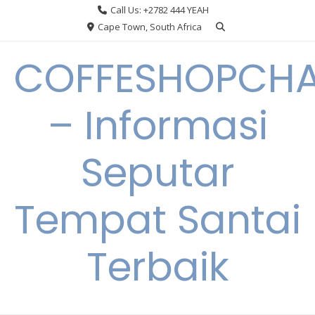
Skip
Call Us: +2782 444 YEAH
to
Cape Town, South Africa
content
COFFESHOPCHA
– Informasi
Seputar
Tempat Santai
Terbaik