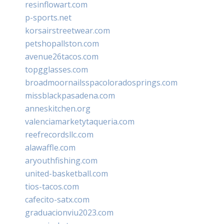
resinflowart.com
p-sports.net
korsairstreetwear.com
petshopallston.com
avenue26tacos.com
topgglasses.com
broadmoornailsspacoloradosprings.com
missblackpasadena.com
anneskitchen.org
valenciamarketytaqueria.com
reefrecordsllc.com
alawaffle.com
aryouthfishing.com
united-basketball.com
tios-tacos.com
cafecito-satx.com
graduacionviu2023.com