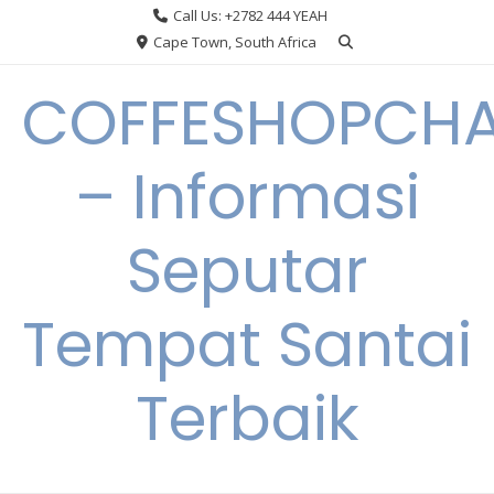
Skip
Call Us: +2782 444 YEAH
to
Cape Town, South Africa
content
COFFESHOPCHA
– Informasi
Seputar
Tempat Santai
Terbaik