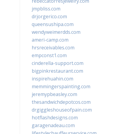
rebeccatorresjewelry.com
jmpbliss.com
drjorgerico.com
queensushipa.com
wendyweimerdds.com
ameri-camp.com
hrsreceivables.com
empconst1.com
cinderella-support.com
bigpinkrestaurant.com
inspirehuahin.com
memmingerspainting.com
jeremypbeasley.com
thesandwichdepotcos.com
drgiggleshouseofpain.com
hotflashdesigns.com
garagenadeau.com
lifestylechauffeurservice.com