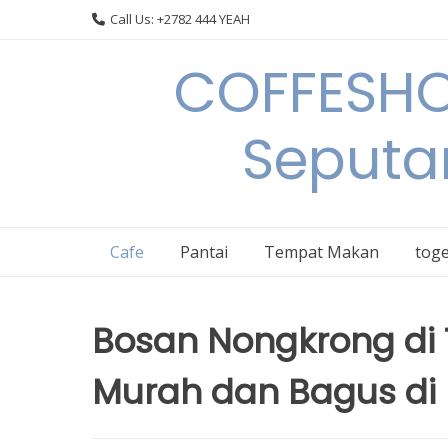
Skip
Call Us: +2782 444 YEAH
to
content
COFFESHO
Seputa
Cafe
Pantai
Tempat Makan
toge
Bosan Nongkrong di
Murah dan Bagus di B