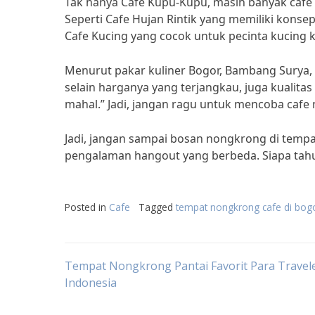
Tak hanya Cafe Kupu-Kupu, masih banyak cafe 
Seperti Cafe Hujan Rintik yang memiliki kon
Cafe Kucing yang cocok untuk pecinta kucing 
Menurut pakar kuliner Bogor, Bambang Surya, 
selain harganya yang terjangkau, juga kualit
mahal.” Jadi, jangan ragu untuk mencoba cafe 
Jadi, jangan sampai bosan nongkrong di tempa
pengalaman hangout yang berbeda. Siapa tah
Posted in
Cafe
Tagged
tempat nongkrong cafe di bog
Post
Tempat Nongkrong Pantai Favorit Para Travele
Indonesia
navigation