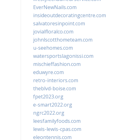
EverNewNails.com
insideoutdecoratingcentre.com
salvatoresinpoint.com
jovialfloralco.com
johnlscotthometeam.com
u-seehomes.com
watersportslagonissi.com
mischieffashion.com
eduwyre.com
retro-interiors.com
theblvd-boise.com
fpet2023.org
e-smart2022.org
ngrc2022.org
leesfamilyfoods.com
lewis-lewis-cpas.com
eleontennis.com