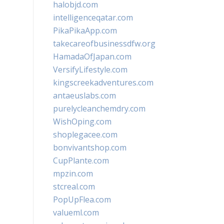
halobjd.com
intelligenceqatar.com
PikaPikaApp.com
takecareofbusinessdfw.org
HamadaOfJapan.com
VersifyLifestyle.com
kingscreekadventures.com
antaeuslabs.com
purelycleanchemdry.com
WishOping.com
shoplegacee.com
bonvivantshop.com
CupPlante.com
mpzin.com
stcreal.com
PopUpFlea.com
valueml.com