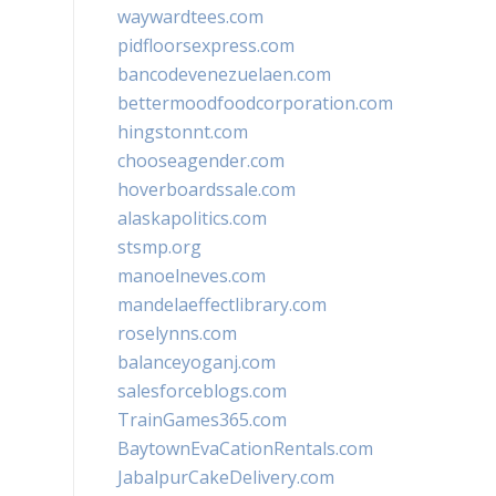
waywardtees.com
pidfloorsexpress.com
bancodevenezuelaen.com
bettermoodfoodcorporation.com
hingstonnt.com
chooseagender.com
hoverboardssale.com
alaskapolitics.com
stsmp.org
manoelneves.com
mandelaeffectlibrary.com
roselynns.com
balanceyoganj.com
salesforceblogs.com
TrainGames365.com
BaytownEvaCationRentals.com
JabalpurCakeDelivery.com